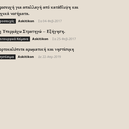
ροσευχή για απαλλαγή από κατάθλιψη και
υχικά νοσήματα.
Askitikon
-
Σα 04-Φεβ-2017
ροσευχές
η Υπερμάχω Στρατηγώ – Εξήγηση.
Askitikon
-
Σα 25-Φεβ-2017
ειτουργικά Κείμενα
ορτοκαλόπιτα αρωματική και νηστίσιμη
Askitikon
-
Δε 22-Απρ-2019
ηστίσιμα