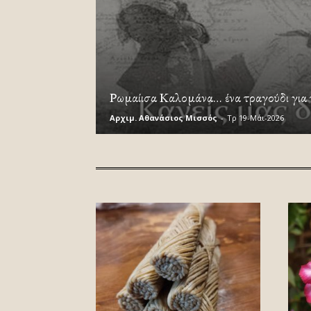
Ρωμαίισα Καλομάνα… ένα τραγούδι για 
Αρχιμ. Αθανάσιος Μισσός
-
Τρ 19-Μάι-2026