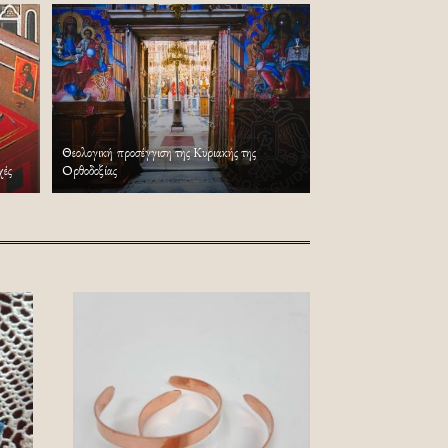
Θεολογική προσέγγιση της Κυριακής της
χές
Ορθοδοξίας