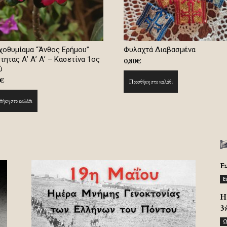
οθυμίαμα “Άνθος Ερήμου”
Φυλαχτά Διαβασμένα
τητας Α’ Α’ Α’ – Κασετίνα 1ος
0,80
€
ύ
€
Προσθήκη στο καλάθι
ήκη στο καλάθι
Ε
Ε
H 
3
Ω