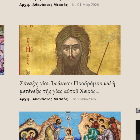
Αρχιμ. Αθανάσιος Μισσός
-
Κυ 01-Μαρ-2026
Σύναξις Ἁγίου Ἰωάννου Προδρόμου καί ἡ
μετένεξις τῆς Ἁγίας αὐτοῦ Χειρός...
Αρχιμ. Αθανάσιος Μισσός
-
Τε 07-Ιαν-2026