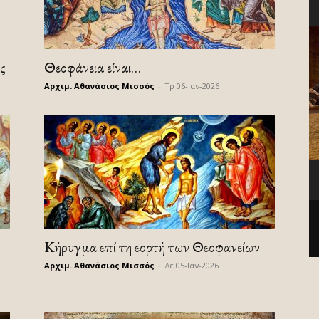
ς
Θεοφάνεια είναι…
Αρχιμ. Αθανάσιος Μισσός
-
Τρ 06-Ιαν-2026
Κήρυγμα επί τη εορτή των Θεοφανείων
Αρχιμ. Αθανάσιος Μισσός
-
Δε 05-Ιαν-2026