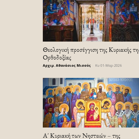
Θεολογική προσέγγιση της Κυριακής τη
Ορθοδοξίας
Αρχιμ. Αθανάσιος Μισσός
-
Κυ 01-Μαρ-2026
Α΄ Κυριακή των Νηστειών – της