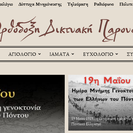
ολόγιο
Δίπτυχα Μνημόνευσης
Τηλεόραση
Ραδιόφωνο
Πολιτι
ΑΓΙΟΛΟΓΙΟ
ΙΑΜΑΤΑ
ΕΥΧΟΛΟΓΙΟ
Σ
Askitikon
19 Μαίου 1919… η καταραμένη ημέρα για 
Ποντιακό Ελληνισμό