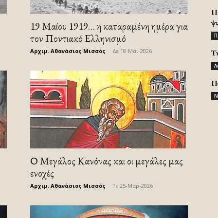
Π
ψ
19 Μαίου 1919… η καταραμένη ημέρα για
τον Ποντιακό Ελληνισμό
Π
Αρχιμ. Αθανάσιος Μισσός
-
Δε 18-Μάι-2026
Τ
Λ
Π
Ν
Ο Μεγάλος Κανόνας και οι μεγάλες μας
ενοχές
Αρχιμ. Αθανάσιος Μισσός
-
Τε 25-Μαρ-2026