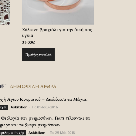
Χάλκινο βραχιόλι για την δική σας
υγεία
35,00
€
Προσθήκη στο καλάθι
ΔΗΜΟΦΙΛΗ ΑΡΘΡΑ
υχή Αγίου Κυπριανού – Διαλύουσα τα Μάγια.
Askitikon
-
Πα 01-Ιούλ-2016
υχές
Θεολογία των μνημοσύνων. Γιατι τελούνται τα
ήμερα και τα 9μερα μνημόσυνα.
Askitikon
-
Πα 25-Μάι-2018
φέλημα Ψυχής