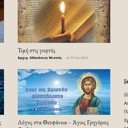
Τιμή στις γιορτές
Αρχιμ. Αθανάσιος Μισσός
-
Δε 05-Ιαν-2026
Ω
Α
Π
Χ
ς
Λόγος στα Θεοφάνεια – Άγιος Γρηγόριος