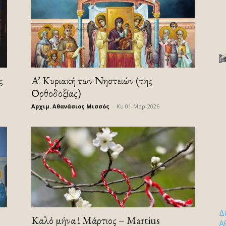
ς
A’ Κυριακή των Νηστειών (της
Ορθοδοξίας)
Αρχιμ. Αθανάσιος Μισσός
-
Κυ 01-Μαρ-2026
Δ
Καλό μήνα ! Μάρτιος – Martius
Α