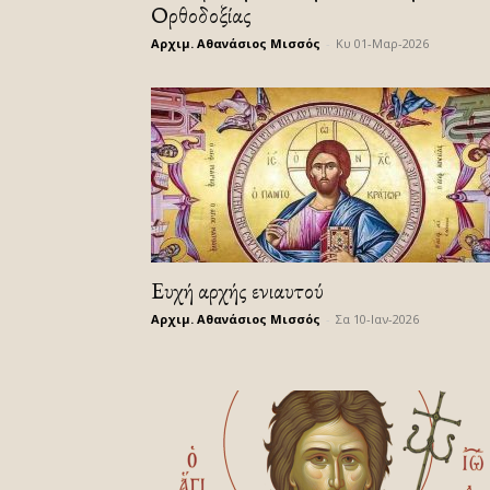
Ορθοδοξίας
Αρχιμ. Αθανάσιος Μισσός
-
Κυ 01-Μαρ-2026
Ευχή αρχής ενιαυτού
Αρχιμ. Αθανάσιος Μισσός
-
Σα 10-Ιαν-2026