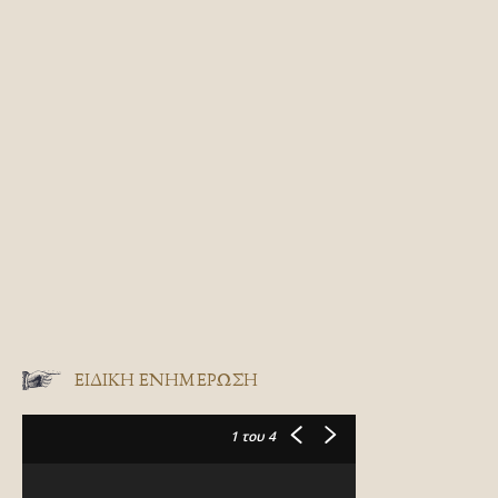
ΕΙΔΙΚΉ ΕΝΗΜΈΡΩΣΗ
1
του 4