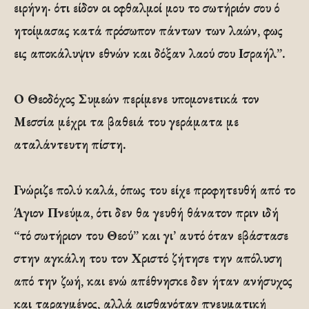
ειρήνη· ότι είδον οι οφθαλμοί μου το σωτήριόν σου ό
ητοίμασας κατά πρόσωπον πάντων των λαών, φως
εις αποκάλυψιν εθνών και δόξαν λαού σου Ισραήλ”.
Ο Θεοδόχος Συμεών περίμενε υπομονετικά τον
Μεσσία μέχρι τα βαθειά του γεράματα με
αταλάντευτη πίστη.
Γνώριζε πολύ καλά, όπως του είχε προφητευθή από το
Άγιον Πνεύμα, ότι δεν θα γευθή θάνατον πριν ιδή
“τό σωτήριον του Θεού” και γι’ αυτό όταν εβάστασε
στην αγκάλη του τον Χριστό ζήτησε την απόλυση
από την ζωή, και ενώ απέθνησκε δεν ήταν ανήσυχος
και ταραγμένος, αλλά αισθανόταν πνευματική