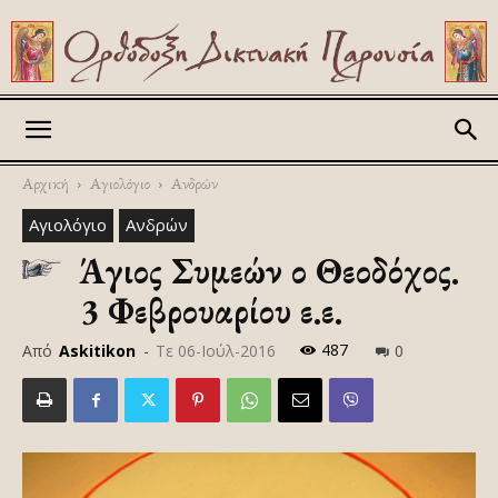
Askitikon
Αρχική
Αγιολόγιο
Ανδρών
Αγιολόγιο
Ανδρών
Άγιος Συμεών ο Θεοδόχος.
3 Φεβρουαρίου ε.ε.
487
Από
Askitikon
-
Τε 06-Ιούλ-2016
0