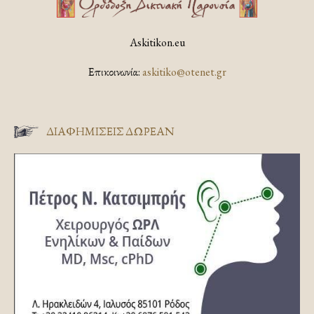
Askitikon.eu
Επικοινωνία:
askitiko@otenet.gr
ΔΙΑΦΗΜΊΣΕΙΣ ΔΩΡΕΆΝ