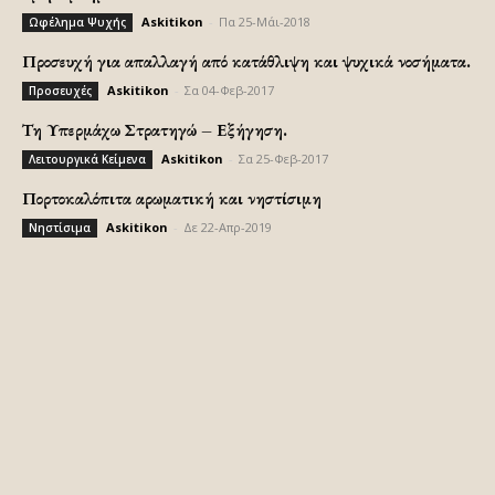
Askitikon
-
Πα 25-Μάι-2018
Ωφέλημα Ψυχής
Προσευχή για απαλλαγή από κατάθλιψη και ψυχικά νοσήματα.
Askitikon
-
Σα 04-Φεβ-2017
Προσευχές
Τη Υπερμάχω Στρατηγώ – Εξήγηση.
Askitikon
-
Σα 25-Φεβ-2017
Λειτουργικά Κείμενα
Πορτοκαλόπιτα αρωματική και νηστίσιμη
Askitikon
-
Δε 22-Απρ-2019
Νηστίσιμα