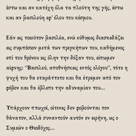
έστω και αν κατέχη όλα τα πλούτη της γής, έστω
και αν βασιλεύη εφ’ όλου του κόσμου.
Εάν εις τοιούτον βασιλέα, ενώ εύθυμος διασκεδάζει
εις συμπόσιον μετά των πριγκήπων του, καθήμενος
επί του θρόνου εις όλην την δόξαν του, είπωμεν
αίφνης: “Βασιλεύ, αποθνήσκεις εντός ολίγου”, τότε η
ψυχή του θα εταράττετο και θα έτρεμεν από τον
φόβον και θα έβλεπε την αδυναμίαν του…
Υπάρχουν πτωχοί, οίτινες δεν φοβούνται τον
θάνατον, αλλά συναντούν αυτόν εν ειρήνη, ως ο
Συμεών ο Θεοδόχος…