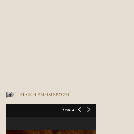
ΕΙΔΙΚΉ ΕΝΗΜΈΡΩΣΗ
1
του 4