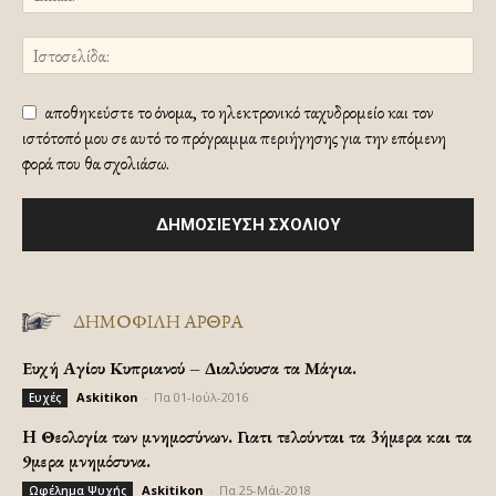
αποθηκεύστε το όνομα, το ηλεκτρονικό ταχυδρομείο και τον
ιστότοπό μου σε αυτό το πρόγραμμα περιήγησης για την επόμενη
φορά που θα σχολιάσω.
ΔΗΜΟΦΙΛΗ ΑΡΘΡΑ
Ευχή Αγίου Κυπριανού – Διαλύουσα τα Μάγια.
Askitikon
-
Πα 01-Ιούλ-2016
Ευχές
H Θεολογία των μνημοσύνων. Γιατι τελούνται τα 3ήμερα και τα
9μερα μνημόσυνα.
Askitikon
-
Πα 25-Μάι-2018
Ωφέλημα Ψυχής