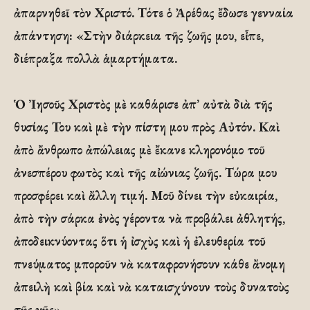
ἀπαρνηθεῖ τὸν Χριστό. Τότε ὁ Ἀρέθας ἔδωσε γενναία
ἀπάντηση: «Στὴν διάρκεια τῆς ζωῆς μου, εἶπε,
διέπραξα πολλὰ ἁμαρτήματα.
Ὁ Ἰησοῦς Χριστὸς μὲ καθάρισε ἀπ’ αὐτὰ διὰ τῆς
θυσίας Του καὶ μὲ τὴν πίστη μου πρὸς Αὐτόν. Καὶ
ἀπὸ ἄνθρωπο ἀπώλειας μὲ ἔκανε κληρονόμο τοῦ
ἀνεσπέρου φωτὸς καὶ τῆς αἰώνιας ζωῆς. Τώρα μου
προσφέρει καὶ ἄλλη τιμή. Μοῦ δίνει τὴν εὐκαιρία,
ἀπὸ τὴν σάρκα ἐνὸς γέροντα νὰ προβάλει ἀθλητής,
ἀποδεικνύοντας ὅτι ἡ ἰσχὺς καὶ ἡ ἐλευθερία τοῦ
πνεύματος μποροῦν νὰ καταφρονήσουν κάθε ἄνομη
ἀπειλὴ καὶ βία καὶ νὰ καταισχύνουν τοὺς δυνατοὺς
τῆς γῆς».