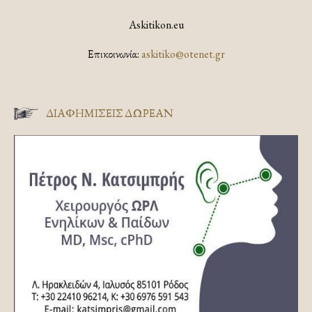
Askitikon.eu
Επικοινωνία:
askitiko@otenet.gr
ΔΙΑΦΗΜΊΣΕΙΣ ΔΩΡΕΆΝ