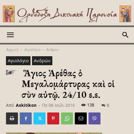
Askitikon
Αρχική
Αγιολόγιο
Ανδρών
Αγιολόγιο
Ανδρών
Ὁ Ἅγιος Ἀρέθας ὁ
Μεγαλομάρτυρας καὶ οἱ
σὺν αὐτῷ. 24/10 ε.ε.
138
Από
Askitikon
-
Πα 08-Ιούλ-2016
0