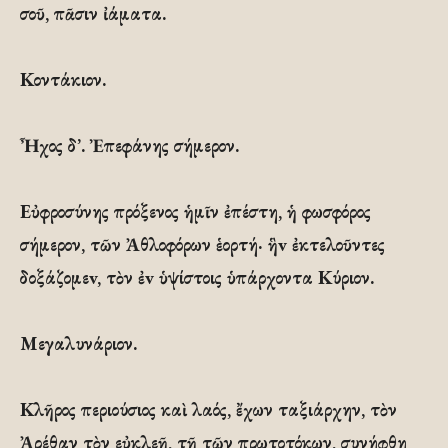
σοῦ, πᾶσιν ἰάματα.
Κοντάκιον.
Ἦχος δ’. Ἐπεφάνης σήμερον.
Εὐφροσύνης πρόξενος ἡμῖν ἐπέστη, ἡ φωσφόρος
σήμερον, τῶν Ἀθλοφόρων ἑορτή· ἣv ἐκτελοῦντες
δοξάζομεv, τὸν ἐv ὑψίστοις ὑπάρχοντα Κύριον.
Μεγαλυνάριον.
Κλῆρος περιούσιος καὶ λαός, ἔχων ταξιάρχην, τὸν
Ἀρέθαν τὸν εὐκλεῆ, τῇ τῶν πρωτοτόκων, συνήφθη