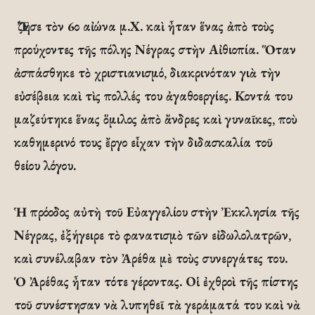
Ἔζησε τὸν 6ο αἰώνα μ.Χ. καὶ ἦταν ἕνας ἀπὸ τοὺς
προύχοντες τῆς πόλης Νέγρας στὴν Αἰθιοπία. Ὅταν
ἀσπάσθηκε τὸ χριστιανισμό, διακρινόταν γιὰ τὴν
εὐσέβεια καὶ τὶς πολλές του ἀγαθοεργίες. Κοντά του
μαζεύτηκε ἕνας ὅμιλος ἀπὸ ἄνδρες καὶ γυναῖκες, ποὺ
καθημερινό τους ἔργο εἶχαν τὴν διδασκαλία τοῦ
θείου λόγου.
Ἡ πρόοδος αὐτὴ τοῦ Εὐαγγελίου στὴν Ἐκκλησία τῆς
Νέγρας, ἐξήγειρε τὸ φανατισμὸ τῶν εἰδωλολατρῶν,
καὶ συνέλαβαν τὸν Ἀρέθα μὲ τοὺς συνεργάτες του.
Ὁ Ἀρέθας ἦταν τότε γέροντας. Οἱ ἐχθροὶ τῆς πίστης
τοῦ συνέστησαν νὰ λυπηθεῖ τὰ γεράματά του καὶ νὰ