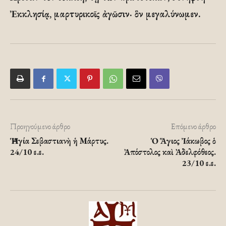
Ἐκκλησίᾳ, μαρτυρικοῖς ἀγῶσιν· ὃν μεγαλύνωμεν.
Προηγούμενο άρθρο
Επόμενο άρθρο
Ἡ Ἁγία Σεβαστιανὴ ἡ Μάρτυς.
Ὁ Ἅγιος Ἰάκωβος ὁ
24/10 ε.ε.
Ἀπόστολος καὶ Ἀδελφόθεος.
23/10 ε.ε.