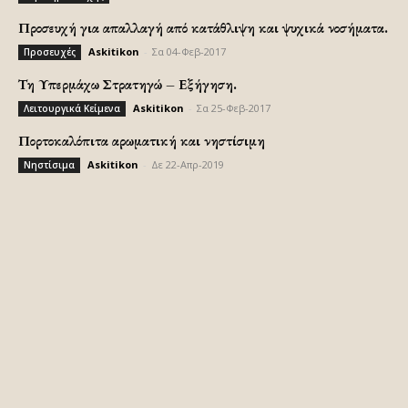
Προσευχή για απαλλαγή από κατάθλιψη και ψυχικά νοσήματα.
Askitikon
-
Σα 04-Φεβ-2017
Προσευχές
Τη Υπερμάχω Στρατηγώ – Εξήγηση.
Askitikon
-
Σα 25-Φεβ-2017
Λειτουργικά Κείμενα
Πορτοκαλόπιτα αρωματική και νηστίσιμη
Askitikon
-
Δε 22-Απρ-2019
Νηστίσιμα