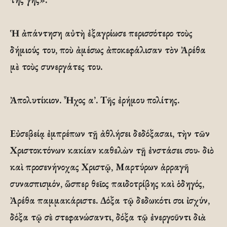
Ἡ ἀπάντηση αὐτὴ ἐξαγρίωσε περισσότερο τοὺς
δήμιούς του, ποὺ ἀμέσως ἀποκεφάλισαν τὸν Ἀρέθα
μὲ τοὺς συνεργάτες του.
Ἀπολυτίκιον. Ἦχος α’. Τῆς ἐρήμου πολίτης.
Εὐσεβείᾳ ἐμπρέπων τῇ ἀθλήσει δεδόξασαι, τὴν τῶν
Χριστοκτόνων κακίαν καθελὼν τῇ ἐνστάσει σου· διὸ
καὶ προσενήνοχας Χριστῷ, Μαρτύρων ἀρραγῆ
συνασπισμόν, ὥσπερ θεῖος παιδοτρίβης καὶ ὁδηγός,
Ἀρέθα παμμακάριστε. Δόξα τῷ δεδωκότι σοι ἰσχύν,
δόξα τῷ σὲ στεφανώσαντι, δόξα τῷ ἐνεργοῦντι διὰ