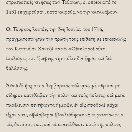
στρατιωτικές κινήσεις των Τούρκων, οι οποίοι από το
1431 επιχειρούσαν, κατά καιρούς, να την καταλάβουν.
Οι Τούρκοι, λοιπόν, την 24η Ιουνίου του 1716,
πραγματοποίησαν την πρώτη τους επίθεση με επικεφαλής
τον Καπουδάν Χοντζά πασά· «Οἱ σκληροὶ οὗτοι
ἐπολιόρκησαν ἐξαίφνης τὴν πόλιν διὰ ξηρᾶς καὶ διὰ
θαλάσσης.
Ἀφοῦ δὲ ἤρχισεν ὁ βαρβαρικὸς πόλεμος, μὲ πῦρ καὶ μὲ
σίδηρον κατέθλιβον τὴν πόλιν καὶ τοὺς πολίτες· καὶ μετὰ
παρέλευσιν πεντήκοντα ἡμερῶν, ἐν αἷς σφοδραὶ μάχαι
εἶχον γίνει, οἱ βάρβαροι ἐβουλεύθησαν νὰ συγκεντρώσωσι
τὰς δυνάμεις των, καὶ νὰ ἐπανέλθωσιν κατὰ τῆς πόλεως