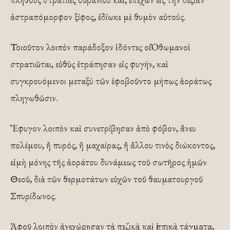
ἀστραπόμορφον ξίφος, ἐδίωκε μὲ θυμὸν αὐτούς.
Τοιοῦτον λοιπὸν παράδοξον ἰδόντες οἱ Ὀθωμανοὶ
στρατιῶται, εὐθὺς ἐτράπησαν εἰς φυγήν, καὶ
συγκρουόμενοι μεταξύ τῶν ἐφοβοῦντο μήπως ἀοράτως
πληγωθῶσιν.
Ἔφυγον λοιπὸν καὶ συνετρίβησαν ἀπὸ φόβον, ἄνευ
πολέμου, ἤ πυρός, ἤ μαχαίρας, ἤ ἄλλου τινὸς διώκοντος,
εἰμὴ μόνης τῆς ἀοράτου δυνάμεως τοῦ σωτῆρος ἡμῶν
Θεοῦ, διὰ τῶν θερμοτάτων εὐχῶν τοῦ θαυματουργοῦ
Σπυρίδωνος.
Ἀφοῦ λοιπὸν ἀνεχώρησαν τὰ πεζικὰ καὶ ἱππικὰ τάγματα,