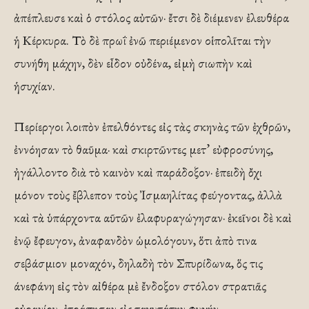
ἀπέπλευσε καὶ ὁ στόλος αὐτῶν· ἔτσι δὲ διέμενεν ἐλευθέρα
ἡ Κέρκυρα. Τὸ δὲ πρωΐ ἐνῶ περιέμενον οἱ πολῖται τὴν
συνήθη μάχην, δὲν εἶδον οὐδένα, εἰμὴ σιωπὴν καὶ
ἡσυχίαν.
Περίεργοι λοιπὸν ἐπελθόντες εἰς τὰς σκηνὰς τῶν ἐχθρῶν,
ἐννόησαν τὸ θαῦμα· καὶ σκιρτῶντες μετ’ εὐφροσύνης,
ἠγάλλοντο διὰ τὸ καινὸν καὶ παράδοξον· ἐπειδὴ ὄχι
μόνον τοὺς ἔβλεπον τοὺς Ἰσμαηλίτας φεύγοντας, ἀλλὰ
καὶ τὰ ὑπάρχοντα αῦτῶν ἐλαφυραγώγησαν· ἐκεῖνοι δὲ καὶ
ἐνῷ ἔφευγον, ἀναφανδὸν ὡμολόγουν, ὅτι ἀπὸ τινα
σεβάσμιον μοναχόν, δηλαδὴ τὸν Σπυρίδωνα, ὅς τις
άνεφάνη εἰς τὸν αἰθέρα μὲ ἔνδοξον στόλον στρατιᾶς
οὐρανίου, ἐτράπησαν εἰς ταχυτάτην φυγήν.