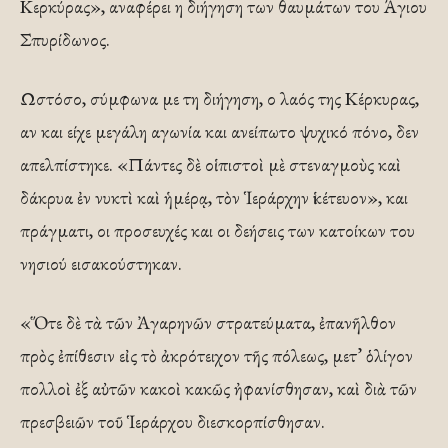
Κερκύρας», αναφέρει η διήγηση των θαυμάτων του Άγιου
Σπυρίδωνος.
Ωστόσο, σύμφωνα με τη διήγηση, ο λαός της Κέρκυρας,
αν και είχε μεγάλη αγωνία και ανείπωτο ψυχικό πόνο, δεν
απελπίστηκε. «Πάντες δὲ οἱ πιστοὶ μὲ στεναγμοὺς καὶ
δάκρυα ἐν νυκτὶ καὶ ἡμέρᾳ, τὸν Ἱεράρχην ἱκέτευον», και
πράγματι, οι προσευχές και οι δεήσεις των κατοίκων του
νησιού εισακούστηκαν.
«Ὅτε δὲ τὰ τῶν Ἀγαρηνῶν στρατεύματα, ἐπανῆλθον
πρὸς ἐπίθεσιν εἰς τὸ ἀκρότειχον τῆς πόλεως, μετ’ ὁλίγον
πολλοὶ ἐξ αὐτῶν κακοὶ κακῶς ἠφανίσθησαν, καὶ διὰ τῶν
πρεσβειῶν τοῦ Ἱεράρχου διεσκορπίσθησαν.