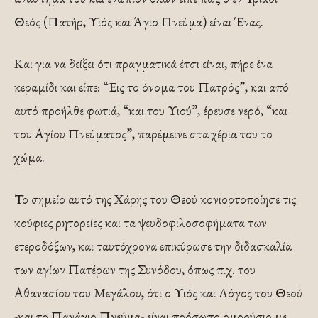
Θεός (Πατήρ, Υιός και Άγιο Πνεύμα) είναι Ένας.
Και για να δείξει ότι πραγματικά έτσι είναι, πήρε ένα
κεραμίδι και είπε: “Εις το όνομα του Πατρός”, και από
αυτό προήλθε φωτιά, “και του Υιού”, έρευσε νερό, “και
του Αγίου Πνεύματος”, παρέμεινε στα χέρια του το
χώμα.
Το σημείο αυτό της Χάρης του Θεού κονιορτοποίησε τις
κούφιες ρητορείες και τα ψευδοφιλοσοφήματα των
ετεροδόξων, και ταυτόχρονα επικύρωσε την διδασκαλία
των αγίων Πατέρων της Συνόδου, όπως π.χ. του
Αθανασίου του Μεγάλου, ότι ο Υιός και Λόγος του Θεού
-και το Πανάγιο Πνεύμα- είναι πρόσωπο ομοούσιο με