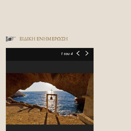
ΕΙΔΙΚΉ ΕΝΗΜΈΡΩΣΗ
1
του 4