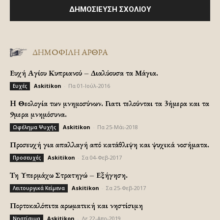
ΔΗΜΟΦΙΛΗ ΑΡΘΡΑ
Ευχή Αγίου Κυπριανού – Διαλύουσα τα Μάγια.
Askitikon
-
Πα 01-Ιούλ-2016
Ευχές
H Θεολογία των μνημοσύνων. Γιατι τελούνται τα 3ήμερα και τα
9μερα μνημόσυνα.
Askitikon
-
Πα 25-Μάι-2018
Ωφέλημα Ψυχής
Προσευχή για απαλλαγή από κατάθλιψη και ψυχικά νοσήματα.
Askitikon
-
Σα 04-Φεβ-2017
Προσευχές
Τη Υπερμάχω Στρατηγώ – Εξήγηση.
Askitikon
-
Σα 25-Φεβ-2017
Λειτουργικά Κείμενα
Πορτοκαλόπιτα αρωματική και νηστίσιμη
Askitikon
-
Δε 22-Απρ-2019
Νηστίσιμα