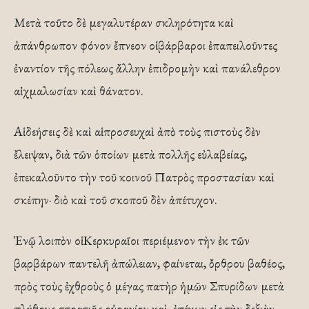
Μετὰ τοῦτο δὲ μεγαλυτέραν σκληρότητα καὶ
ἀπάνθρωπον φόνον ἔπνεον οἱ βάρβαροι ἐπαπειλοῦντες
ἐναντίον τῆς πόλεως ἄλλην ἐπιδρομὴν καὶ πανάλεθρον
αἰχμαλωσίαν καὶ θάνατον.
Αἱ δεήσεις δὲ καὶ αἱ προσευχαὶ ἀπὸ τοὺς πιστοὺς δὲν
ἔλειψαν, διὰ τῶν ὁποίων μετὰ πολλῆς εὐλαβείας,
ἐπεκαλοῦντο τὴν τοῦ κοινοῦ Πατρὸς προστασίαν καὶ
σκέπην· διὸ καὶ τοῦ σκοποῦ δὲν ἀπέτυχον.
Ἐνῷ λοιπὸν οἱ Κερκυραῖοι περιέμενον τὴν ἐκ τῶν
βαρβάρων παντελῆ ἀπώλειαν, φαίνεται, ὄρθρου βαθέος,
πρὸς τοὺς ἐχθροὺς ὁ μέγας πατὴρ ἡμῶν Σπυρίδων μετὰ
πλήθους στρατιᾶς οὐρανίου καὶ, ἐπέχων εἰς τὴν δεξιὰν