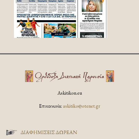
Askitikon.eu
Επικοινωνία:
askitiko@otenet.gr
ΔΙΑΦΗΜΊΣΕΙΣ ΔΩΡΕΆΝ