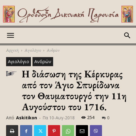
Askitikon
Αρχική
Αγιολόγιο
Ανδρών
Αγιολόγιο
Ανδρών
Η διάσωση της Κέρκυρας
από τον Άγιο Σπυρίδωνα
τον Θαυματουργό την 11η
Αυγούστου του 1716.
254
Από
Askitikon
-
Πα 10-Αυγ-2018
0