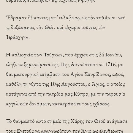
Ἔδραμον δὲ πάντες μετ’ εὐλαβείας, εἰς τὸν τοῦ ἁγίου ναό
ν, δοξάσαντες τὸν Θεὸν καὶ εὐχαριστοῦντες τὸν
Ἱεράρχην».
Η πολιορκία των Τούρκων, που άρχισε στις 24 Ιουνίου,
έληξε τα ξημερώματα της 11ης Αυγούστου του 1716, με
θαυματουργική επέμβαση του Αγίου Σπυρίδωνος, αφού,
καθόλη τη νύχτα της 10ης Αυγούστου, ο Άγιος, ο οποίος
κατάγεται από την πατρίδα μας Κύπρο, με την παρουσία
αγγελικών δυνάμεων, κατατρόπωνε τους εχθρούς.
Το θαυμαστό αυτό σημείο της Χάρης του Θεού ανάγκασε
τους Ενετούς να αναγνωρίσουν τον Άγιο ως ελευθερωτή