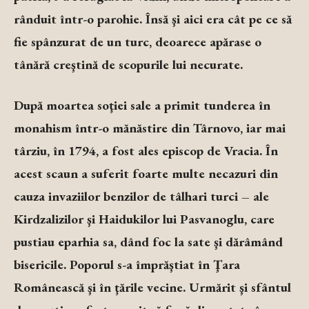
rânduit într-o parohie. Însă şi aici era cât pe ce să
fie spânzurat de un turc, deoarece apărase o
tânără creştină de scopurile lui necurate.
După moartea soţiei sale a primit tunderea în
monahism într-o mănăstire din Târnovo, iar mai
târziu, în 1794, a fost ales episcop de Vracia. În
acest scaun a suferit foarte multe necazuri din
cauza invaziilor benzilor de tâlhari turci – ale
Kirdzalizilor şi Haidukilor lui Pasvanoglu, care
pustiau eparhia sa, dând foc la sate şi dărâmând
bisericile. Poporul s-a împrăştiat în Ţara
Românească şi în ţările vecine. Urmărit şi sfântul