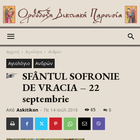
Askitikon
Αρχική
Αγιολόγιο
Ανδρών
Αγιολόγιο
Ανδρών
SFÂNTUL SOFRONIE
DE VRACIA – 22
septembrie
65
Από
Askitikon
-
Πε 14-Ιούλ-2016
0