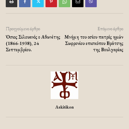
Προηγούμενο άρθρο
Επόμενο άρθρο
Όσιος Σιλουανός ο Αθωνίτης
Μνήμη του οσίου πατρός ημών
(1866-1938), 24
Σωφρονίου επισκόπου Βράτσης
Σεπτεμβρίου.
της Βουλγαρίας
Askitikon