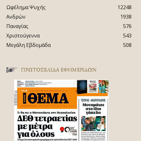
Ωφέλημα Ψυχής
12248
Ανδρών
1938
Παναγίας
576
Χριστούγεννα
543
Μεγάλη Εβδομάδα
508
ΠΡΩΤΟΣΈΛΙΔΑ ΕΦΗΜΕΡΊΔΩΝ