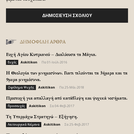
ΔΗΜΟΦΙΛΗ ΑΡΘΡΑ
Ευχή Αγίου Κυπριανού – Διαλύουσα τα Μάγια.
Askitikon
-
Πα 01-Ιούλ-2016
Ευχές
H Θεολογία των μνημοσύνων. Γιατι τελούνται τα 3ήμερα και τα
9μερα μνημόσυνα.
Askitikon
-
Πα 25-Μάι-2018
Ωφέλημα Ψυχής
Προσευχή για απαλλαγή από κατάθλιψη και ψυχικά νοσήματα.
Askitikon
-
Σα 04-Φεβ-2017
Προσευχές
Τη Υπερμάχω Στρατηγώ – Εξήγηση.
Askitikon
-
Σα 25-Φεβ-2017
Λειτουργικά Κείμενα