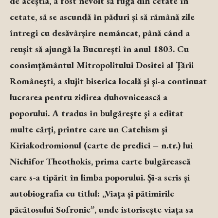
de aceştia, a fost nevoit să fugă din cetate în
cetate, să se ascundă în păduri şi să rămână zile
întregi cu desăvârşire nemâncat, până când a
reuşit să ajungă la Bucureşti în anul 1803. Cu
consimţământul Mitropolitului Dositei al Ţării
Româneşti, a slujit biserica locală şi şi-a continuat
lucrarea pentru zidirea duhovnicească a
poporului. A tradus în bulgăreşte şi a editat
multe cărţi, printre care un Catehism şi
Kiriakodromionul (carte de predici – n.tr.) lui
Nichifor Theothokis, prima carte bulgărească
care s-a tipărit în limba poporului. Şi-a scris şi
autobiografia cu titlul: „Viaţa şi pătimirile
păcătosului Sofronie”, unde istoriseşte viaţa sa