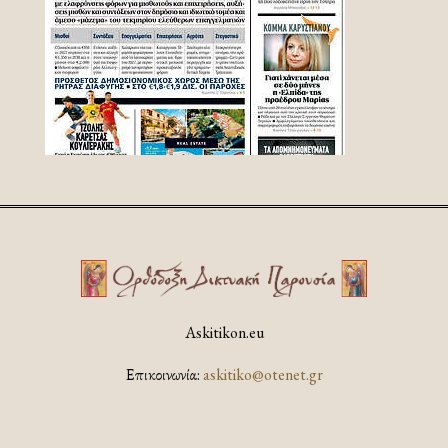
Askitikon.eu
Επικοινωνία:
askitiko@otenet.gr