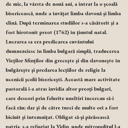
de mic, la vârsta de nouă ani, a intrat la o şcoală
bisericească, unde a învăţat limba slavonă şi limba
elină. După terminarea studiilor s-a căsătorit şi a
fost hirotonit preot (1762) în ţinutul natal.
Lucrarea sa era predicarea cuvântului
dumnezeiesc în limba bulgară simplă, traducerea
Vieţilor Sfinţilor din greceşte şi din slavoneşte în
bulgăreşte şi predarea lecţiilor de religie la
ucenicii şcolii bisericeşti. Această mare activitate
pastorală i-a atras invidia altor preoţi bulgari,
care deseori prin felurite uneltiri încercau să-i
facă rău; dar şi de către turci de multe ori a fost
biciuit şi întemniţat. Obligat să-şi părăsească
patria, s-a refugiat la Vidin, unde mitropolitul l-a