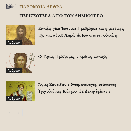
ΠΑΡΟΜΟΙΑ ΑΡΘΡΑ
ΠΕΡΙΣΣΟΤΕΡΑ ΑΠΟ ΤΟΝ ΔΗΜΙΟΥΡΓΟ
Σύναξις Ἁγίου Ἰωάννου Προδρόμου καί ἡ μετένεξις
τῆς Ἁγίας αὐτοῦ Χειρός εἰς Κωνσταντινούπολη
Ανδρών
Ο Τίμιος Πρόδρομος, ο πρώτος μοναχός
Ανδρών
Άγιος Σπυρίδων ο Θαυματουργός, επίσκοπος
Τριμυθούντος Κύπρου, 12 Δεκεμβρίου ε.ε.
Ανδρών