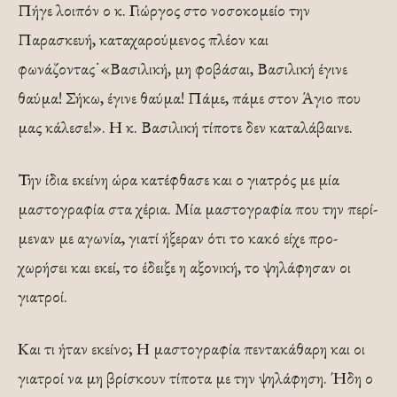
Πήγε λοιπόν ο κ. Γιώργος στο νοσοκομείο την
Παρασκευή, καταχαρούμενος πλέον και
φωνάζοντας˙«Βασιλική, μη φοβάσαι, Βασιλική έγινε
θαύμα! Σήκω, έγι­νε θαύμα! Πάμε, πάμε στον Άγιο που
μας κάλεσε!». Η κ. Βασιλική τίποτε δεν καταλάβαινε.
Την ίδια εκείνη ώρα κατέφθασε και ο γιατρός με μία
μαστογραφία στα χέρια. Μία μαστογραφία που την περί­
μεναν με αγωνία, γιατί ήξεραν ότι το κακό είχε προ­
χωρήσει και εκεί, το έδειξε η αξονική, το ψηλάφησαν οι
γιατροί.
Και τι ήταν εκείνο; Η μαστογραφία πεντακάθα­ρη και οι
γιατροί να μη βρίσκουν τίποτα με την ψηλά­φηση. Ήδη ο