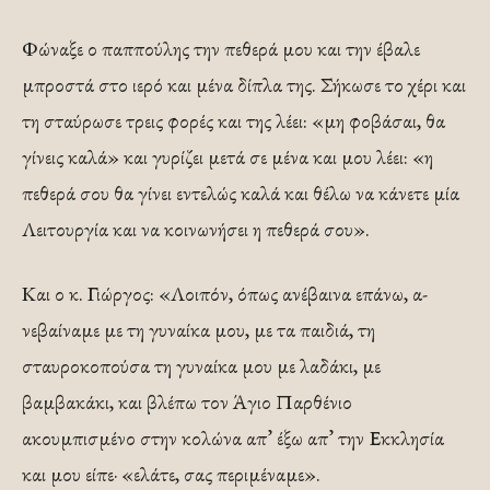
Φώναξε ο παππούλης την πεθερά μου και την έβαλε
μπροστά στο ιερό και μένα δίπλα της. Σήκωσε το χέρι και
τη σταύρωσε τρεις φορές και της λέει: «μη φοβάσαι, θα
γίνεις καλά» και γυρίζει μετά σε μένα και μου λέει: «η
πεθερά σου θα γίνει εντελώς καλά και θέλω να κάνετε μία
Λειτουργία και να κοινωνήσει η πεθερά σου».
Και ο κ. Γιώργος: «Λοιπόν, όπως ανέβαινα επάνω, α­
νεβαίναμε με τη γυναίκα μου, με τα παιδιά, τη
σταυροκοπούσα τη γυναίκα μου με λαδάκι, με
βαμβακάκι, και βλέπω τον Άγιο Παρθένιο
ακουμπισμένο στην κολώνα απ’ έξω απ’ την Εκκλησία
και μου είπε· «ελάτε, σας πε­ριμέναμε».