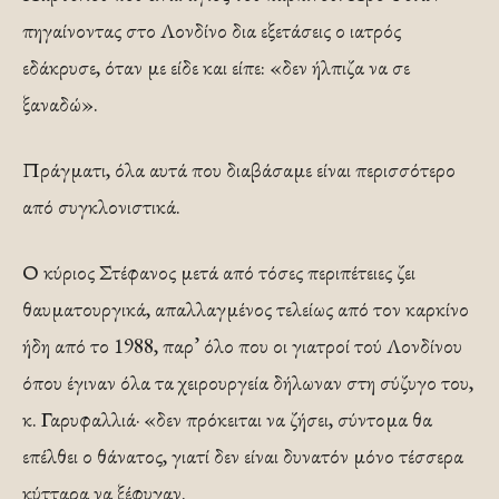
πηγαίνοντας στο Λονδίνο δια εξετάσεις ο ιατρός
εδάκρυσε, όταν με είδε και είπε: «δεν ήλπιζα να σε
ξαναδώ».
Πράγματι, όλα αυτά που διαβάσαμε είναι περισσότε­ρο
από συγκλονιστικά.
Ο κύριος Στέφανος μετά από τό­σες περιπέτειες ζει
θαυματουργικά, απαλλαγμένος τελεί­ως από τον καρκίνο
ήδη από το 1988, παρ’ όλο που οι γιατροί τού Λονδίνου
όπου έγιναν όλα τα χειρουργεία δήλωναν στη σύζυγο του,
κ. Γαρυφαλλιά· «δεν πρόκει­ται να ζήσει, σύντομα θα
επέλθει ο θάνατος, γιατί δεν είναι δυνατόν μόνο τέσσερα
κύτταρα να ξέφυγαν.