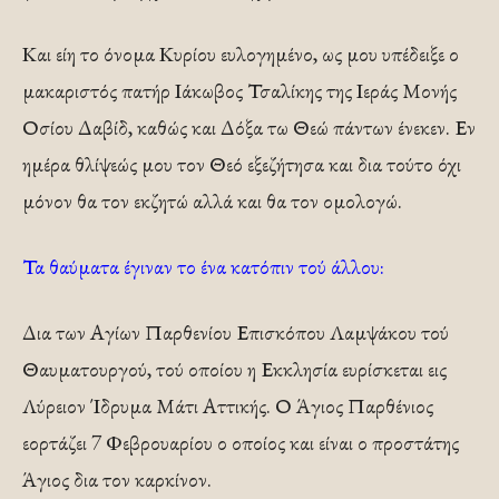
Και είη το όνομα Κυρίου ευλογημένο, ως μου υπέ­δειξε ο
μακαριστός πατήρ Ιάκωβος Τσαλίκης της Ιεράς Μονής
Οσίου Δαβίδ, καθώς και Δόξα τω Θεώ πάντων ένεκεν. Εν
ημέρα θλίψεώς μου τον Θεό εξεζήτησα και δια τούτο όχι
μόνον θα τον εκζητώ αλλά και θα τον ομο­λογώ.
Τα θαύματα έγιναν το ένα κατόπιν τού άλλου:
Δια των Αγίων Παρθενίου Επισκόπου Λαμψάκου τού
Θαυματουργού, τού οποίου η Εκκλησία ευρίσκεται εις
Λύρειον Ίδρυμα Μάτι Αττικής. Ο Άγιος Παρθένιος
εορτάζει 7 Φεβρουαρίου ο οποίος και είναι ο προστάτης
Άγιος δια τον καρκίνον.