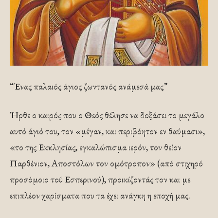
“Ένας παλαιός άγιος ζωντανός ανάμεσά μας”
Ήρθε ο καιρός που ο Θεός θέλησε να δοξάσει το μεγάλο
αυτό άγιό του, τον «μέγαν, και περιβόητον εν θαύμασι»,
«το της Εκκλησίας, εγκαλώπισμα ιερόν, τον θείον
Παρθένιον, Αποστόλων τον ομότροπον» (από στιχηρό
προσόμοιο τού Εσπερινού), προικίζοντάς τον και με
επιπλέον χαρίσματα που τα έχει ανάγκη η εποχή μας.