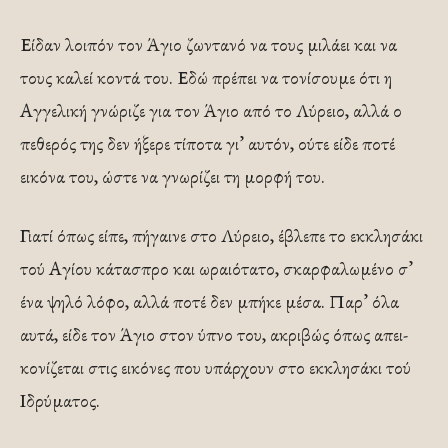
Είδαν λοιπόν τον Άγιο ζωντανό να τους μιλάει και να
τους καλεί κοντά του. Εδώ πρέπει να τονίσουμε ότι η
Αγγελική γνώριζε για τον Άγιο από το Λύρειο, αλλά ο
πεθερός της δεν ήξερε τίποτα γι’ αυτόν, ούτε είδε ποτέ
εικόνα του, ώστε να γνωρίζει τη μορφή του.
Γιατί όπως είπε, πήγαινε στο Λύρειο, έβλεπε το εκκλησάκι
τού Αγίου κάτασπρο και ωραιότατο, σκαρφαλωμένο σ’
ένα ψηλό λόφο, αλλά ποτέ δεν μπήκε μέσα. Παρ’ όλα
αυτά, είδε τον Άγιο στον ύπνο του, ακριβώς όπως απει­
κονίζεται στις εικόνες που υπάρχουν στο εκκλησάκι τού
Ιδρύματος.