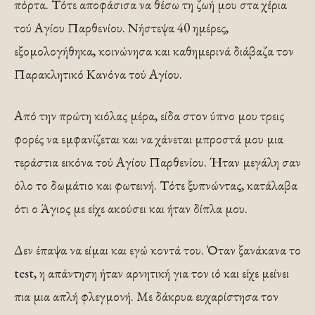
πόρτα. Τότε αποφάσισα να θέσω τη ζωή μου στα χέρια
τού Αγίου Παρθενίου. Νήστεψα 40 ημέρες,
εξομολογήθηκα, κοινώ­νησα και καθημερινά διάβαζα τον
Παρακλητικό Κανόνα τού Αγίου.
Από την πρώτη κιόλας μέρα, είδα στον ύπνο μου τρεις
φορές να εμφανίζεται και να χάνεται μπροστά μου μια
τεράστια εικόνα τού Αγίου Παρθενίου. Ήταν μεγάλη σαν
όλο το δωμάτιο και φωτεινή. Τότε ξυ­πνώντας, κατάλαβα
ότι ο Άγιος με είχε ακούσει και ήταν δίπλα μου.
Δεν έπαψα να είμαι και εγώ κοντά του. Όταν ξανάκανα το
test, η απάντηση ήταν αρνητική για τον ιό και είχε μείνει
πια μια απλή φλεγμονή. Με δάκρυα ευ­χαρίστησα τον