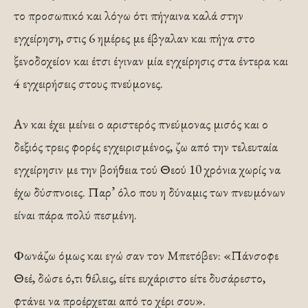
το προσωπικό και λόγω ότι πήγαινα καλά στην
εγχείρηση, στις 6 ημέρες με έβγαλαν και πήγα στο
ξενοδοχείον και έτσι έγιναν μία εγχείρησις στα έντερα και
4 εγχειρήσεις στους πνεύμονες.
Αν και έχει μείνει ο αριστερός πνεύμονας μισός και ο
δεξιός τρεις φορές εγχειρισμένος, ζω από την τελευ­ταία
εγχείρησιν με την βοήθεια τού Θεού 10 χρόνια χωρίς να
έχω δύσπνοιες. Παρ’ όλο που η δύναμις των πνευμόνων
είναι πάρα πολύ πεσμένη.
Φωνάζω όμως και εγώ σαν τον Μπετόβεν: «Πάνσοφε
Θεέ, δώσε ό,τι θέλεις, είτε ευχάριστο είτε δυσάρεστο,
φτάνει να προέρχεται από το χέρι σου».