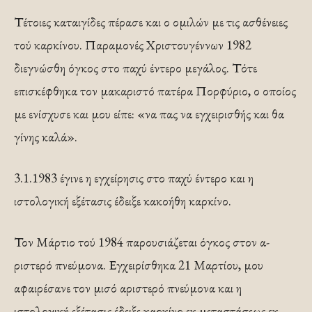
Τέτοιες καταιγίδες πέρασε και ο ομιλών με τις α­σθένειες
τού καρκίνου. Παραμονές Χριστουγέννων 1982
διεγνώσθη όγκος στο παχύ έντερο μεγάλος. Τότε
επισκέφθηκα τον μακαριστό πατέρα Πορφύριο, ο οποίος
με ενίσχυσε και μου είπε: «να πας να εγχειρισθής και θα
γίνης καλά».
3.1.1983 έγινε η εγχείρησις στο παχύ έντερο και η
ιστολογική εξέτασις έδειξε κακοήθη καρκίνο.
Τον Μάρτιο τού 1984 παρουσιάζεται όγκος στον α­
ριστερό πνεύμονα. Εγχειρίσθηκα 21 Μαρτίου, μου
αφαιρέσανε τον μισό αριστερό πνεύμονα και η
ιστολογική εξέτασις έδειξε καρκίνο εκ μεταστάσεως εκ