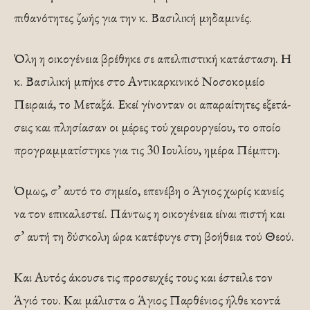
πιθανότητες ζωής για την κ. Βασιλική μηδαμινές.
Όλη η οικογένεια βρέθηκε σε απελπιστική κατάστα­ση. Η
κ. Βασιλική μπήκε στο Αντικαρκινικό Νοσοκομείο
Πειραιά, το Μεταξά. Εκεί γίνονταν οι απαραίτητες εξετά­
σεις και πλησίασαν οι μέρες τού χειρουργείου, το οποίο
προγραμματίστηκε για τις 30 Ιουλίου, ημέρα Πέμπτη.
Ό­μως, σ’ αυτό το σημείο, επενέβη ο Άγιος χωρίς κανείς
να τον επικαλεστεί. Πάντως η οικογένεια είναι πιστή και
σ’ αυτή τη δύσκολη ώρα κατέφυγε στη βοήθεια τού Θεού.
Και Αυτός άκουσε τις προσευχές τους και έστειλε τον
Άγιό του. Και μάλιστα ο Άγιος Παρθένιος ήλθε κοντά