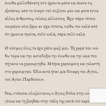
ένιωθα μελλοθάνατη όσο ήμουνα μέσα και έκανα τις
εξετάσεις· από το όνειρο τού συζύγου μου και μετά έγι­να
άλλος άνθρωπος, τελείως αλλιώτικη. Έχω πάρει τέ­τοιο
κουράγιο ούτε ξέρω αν είχα τίποτα, νιώθω πιο καλά από
ότι ήμουνα πρώτα, πολύ καλά, πάρα πολύ καλά.
Ο κόσμος όλος τα έχει χάσει μαζί μου. Τη χαρά που νιώ­
θω τώρα και την αισιοδοξία την ένιωθα και την ώρα που
πήγαινα να χειρουργηθώ. Μπήκα χαρούμενη και γε­λαστή
στο χειρουργείο. Όλα αυτά ήταν μία δύναμη του Αγίου,
τού Αγίου Παρθενίου».
Ναι, στέκεται ολοζώντανος ο Άγιος δίπλα στην οικο­
γένεια και τη βοηθάει στην πάλη της κατά τού καρκίνου,