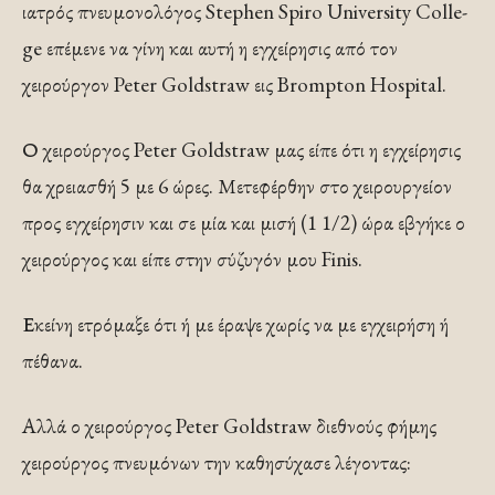
ιατρός πνευμονολόγος Stephen Spiro University Colle­
ge επέμενε να γίνη και αυτή η εγχείρησις από τον
χειρούργον Peter Goldstraw εις Brompton Hospital.
Ο χειρούργος Peter Goldstraw μας είπε ότι η εγχείρησις
θα χρειασθή 5 με 6 ώρες. Μετεφέρθην στο χειρουργείον
προς εγχείρησιν και σε μία και μισή (1 1/2) ώρα εβγήκε ο
χειρούργος και είπε στην σύζυγόν μου Finis.
Εκείνη ετρόμαξε ότι ή με έραψε χωρίς να με εγχειρήση ή
πέθανα.
Αλλά ο χειρούργος Peter Goldstraw διεθνούς φήμης
χειρούργος πνευμόνων την καθησύχασε λέγοντας: