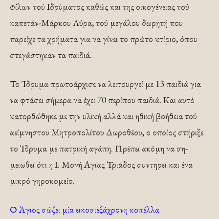
φίλων τού Ιδρύματος καθώς και της οικογέ­νειας τού
καπετάν-Μάρκου Λύρα, τού μεγάλου δωρητή που
παρείχε τα χρήματα για να γίνει το πρώτο κτίριο, όπου
στεγάστηκαν τα παιδιά.
Το Ίδρυμα πρωτοάρχισε να λειτουργεί με 13 παιδιά για
να φτάσει σήμερα να έχει 70 περίπου παιδιά. Και αυτό
κατορθώθηκε με την υλική αλλά και ηθική βοήθεια τού
αείμνηστου Μητροπολίτου Δωροθέου, ο οποίος στή­ριξε
το Ίδρυμα με πατρική αγάπη. Πρέπει ακόμη να ση­
μειωθεί ότι η Ι. Μονή Αγίας Τριάδος συντηρεί και ένα
μικρό γηροκομείο.
Ο Άγιος σώζει μία εικοσιεξάχρονη κοπέλλα