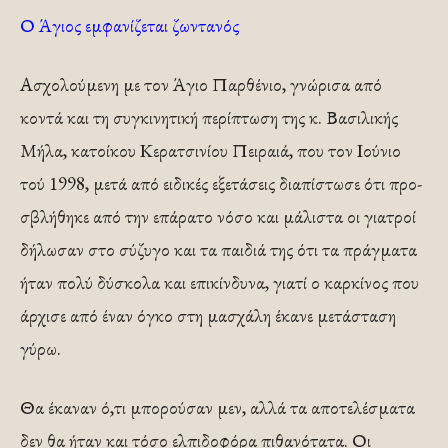
Ο Άγιος εμφανίζεται ζωντανός
Ασχολούμενη με τον Άγιο Παρθένιο, γνώρισα από
κοντά και τη συγκινητική περίπτωση της κ. Βασιλικής
Μήλα, κατοίκου Κερατσινίου Πειραιά, που τον Ιούνιο
τού 1998, μετά από ειδικές εξετάσεις διαπίστωσε ότι προ­
σβλήθηκε από την επάρατο νόσο και μάλιστα οι γιατροί
δήλωσαν στο σύζυγο και τα παιδιά της ότι τα πράγμα­τα
ήταν πολύ δύσκολα και επικίνδυνα, γιατί ο καρκίνος που
άρχισε από έναν όγκο στη μασχάλη έκανε μετάστα­ση
γύρω.
Θα έκαναν ό,τι μπορούσαν μεν, αλλά τα αποτε­λέσματα
δεν θα ήταν και τόσο ελπιδοφόρα πιθανότατα. Οι