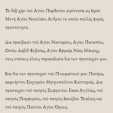
Το δεξί χέρι τού Αγίου Παρθενίου ευρίσκεται εις Ιεράν
Μονή Αγίου Νικολάου Ανδρου το οποίο πολλές φορές
προσκύνησα.
Δια πρεσβειών τού Αγίου Νεκταρίου, Αγίου Παταπίου,
Οσίου Δαβίδ Ευβοίας, Αγίου Εφραίμ Νέας Μάκρης,
τους οποίους όλους παρακάλεσα δια των προσευχών μου.
Και δια των προσευχών τού Πνευματικού μου Πατέρα,
αειμνήστου Γρηγορίου Μητροπολίτου Καστοριάς. Δια
προσευχών τού πατρός Σωφρονίου Essex Αγ­γλίας, τού
πατρός Πορφυρίου, τού πατρός Ιακώβου Τσαλίκη και
τού πατρός Παϊσίου Αγίου Όρους.