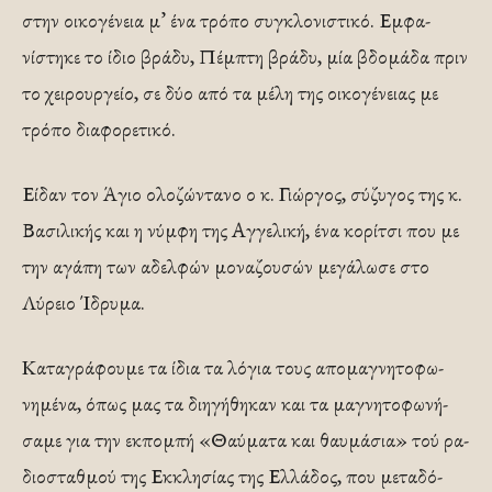
στην οικογένεια μ’ ένα τρόπο συγκλονιστικό. Εμφα­
νίστηκε το ίδιο βράδυ, Πέμπτη βράδυ, μία βδομάδα πριν
το χειρουργείο, σε δύο από τα μέλη της οικογένειας με
τρόπο διαφορετικό.
Είδαν τον Άγιο ολοζώντανο ο κ. Γιώργος, σύζυγος της κ.
Βασιλικής και η νύμφη της Αγγελική, ένα κορίτσι που με
την αγάπη των αδελφών μοναζουσών μεγάλωσε στο
Λύρειο Ίδρυμα.
Καταγράφουμε τα ίδια τα λόγια τους απομαγνητοφω­
νημένα, όπως μας τα διηγήθηκαν και τα μαγνητοφωνή­
σαμε για την εκπομπή «Θαύματα και θαυμάσια» τού ρα­
διοσταθμού της Εκκλησίας της Ελλάδος, που μεταδό­