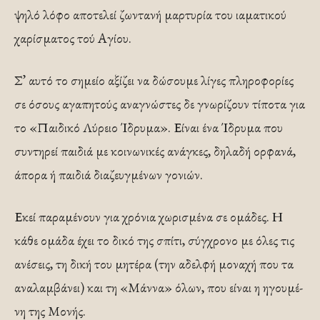
ψηλό λόφο αποτελεί ζωντανή μαρτυρία του ιαματικού
χαρίσματος τού Αγίου.
Σ’ αυτό το σημείο αξίζει να δώσουμε λίγες πληρο­φορίες
σε όσους αγαπητούς αναγνώστες δε γνωρίζουν τίποτα για
το «Παιδικό Λύρειο Ίδρυμα». Είναι ένα Ίδρυ­μα που
συντηρεί παιδιά με κοινωνικές ανάγκες, δηλαδή ορφανά,
άπορα ή παιδιά διαζευγμένων γονιών.
Εκεί πα­ραμένουν για χρόνια χωρισμένα σε ομάδες. Η
κάθε ομά­δα έχει το δικό της σπίτι, σύγχρονο με όλες τις
ανέ­σεις, τη δική του μητέρα (την αδελφή μοναχή που τα
αναλαμβάνει) και τη «Μάννα» όλων, που είναι η ηγουμέ­
νη της Μονής.