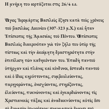
Η μνήμη του εορτάζεται στις 26/4 ε.ε.
Ὁ Ἅγιος Ἱερομάρτυς Βασιλεὺς ἔζησε κατὰ τοὺς χρόνους
τοῦ βασιλέως Λικινίου (307-323 μ.Χ.) καὶ ἦταν
Ἐπίσκοπος τῆς Ἀμασείας τοῦ Πόντου. Ὁ Ἐπίσκοπος
Βασιλεὺς διακρινόταν γιὰ τὸν ζῆλο του ὑπὲρ τῆς
πίστεως καὶ τὴν ἀκοίμητη δραστηριότητα στὴν
ἐπιτέλεση τῶν καθηκόντων του. Ἐπειδὴ παντοῦ
ὑπῆρχαν καὶ πλάνες καὶ κίνδυνοι, ἔσπευδε παντοῦ
καὶ ὁ ἴδιος κηρύττοντας, συμβουλεύοντας,
παρηγορώντας, ἐνισχύοντας, στηρίζοντας,
ἐλκύοντας, πυκνώνοντας καὶ ἐγκαρδιώνοντας τὶς
Χριστιανικὲς τάξεις καὶ ἀναδεικνύοντας αὐτὲς ὅσο
τὸ δυνατὸν ἰσχυρότερες πνευματικὰ ἔναντι τοῦ