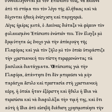
συνδιαλέγονται μὲ τὸν Ἐπίσκοπό τους, νὰ ἀκοῦνε
ἀπὸ τὸ στόμα του τὸν λόγο τῆς ἀλήθειας καὶ νὰ
δέχονται ἠθικὴ ἐνίσχυση καὶ παρηγοριά.
Λίγες ἡμέρες μετά, ὁ Λικίνιος διέταξε νὰ φέρουν τὸν
φυλακισμένο Ἐπίσκοπο ἐνώπιόν του. Τὸν ἔλεγξε μὲ
δριμύτητα ὡς ἔνοχο γιὰ τὴν ἀπόκρυψη τῆς
Γλαφύρας καὶ γιὰ τὸν ζῆλο μὲ τὸν ὁποῖο ὑπεράσπιζε
τὴν χριστιανική του πίστη περιφρονώντας τὰ
βασιλικὰ διατάγματα. Ὁ Ἐπίσκοπος γιὰ τὴν
Γλαφύρα, ἀπάντησε ὅτι δὲν μποροῦσε νὰ μὴν
παράσχει ἄσυλο καὶ προστασία στὴ χριστιανικὴ
κόρη, ἡ ὁποία ἦταν ἐξόριστη καὶ ἤθελε ἡ ἴδια νὰ
περισώσει καὶ νὰ διαφυλάξει τὴν τιμή της, καὶ ὅτι
αὐτὴ ἡ ἴδια ἀπὸ εὐσεβῆ διάθεση χρησιμοποίησε τὴν