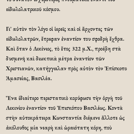
εἰδωλολατρικοῦ κόσμου.
Γι’ αὐτὸν τὸν λόγο οἱ ἱερεῖς καὶ οἱ ἄρχοντες τῶν
εἰδωλολατρῶν, ἔτρεφαν ἐναντίον του σφοδρὴ ἔχθρα.
Καὶ ὅταν ὁ Λικίνιος, τὸ ἔτος 322 μ.Χ., προέβη στὰ
δυσμενῆ καὶ διωκτικὰ μέτρα ἐναντίον τῶν
Χριστιανῶν, κατήγγειλαν πρὸς αὐτὸν τὸν Ἐπίσκοπο
Ἀμασείας, Βασιλέα.
Ἕνα ἰδιαίτερο περιστατικὸ κορύφωσε τὴν ὀργὴ τοῦ
Λικινίου ἐναντίον τοῦ Ἐπισκόπου Βασιλέως. Κοντὰ
στὴν αὐτοκράτειρα Κωνσταντία διέμενε ἄλλοτε ὡς
ἀκόλουθος μία νεαρὴ καὶ ὡραιότατη κόρη, ποὺ