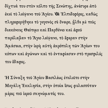
δίχτυά του στὸν κόλπο τῆς Σινώπης, ἀνέσυρε ἀπὸ
ἐκεῖ τὸ λείψανο τοῦ Ἁγίου. Ὁ δὲ Ἐλπιδοφόρος, καθὼς
πληροφορήθηκε τὸ γεγονὸς σὲ ὄνειρο, ᾖλθε μὲ τοὺς
διακόνους Θεότιμο καὶ Παρθένιο καὶ ἀφοῦ
παρέλαβαν τὸ Ἅγιο λείψανο, τὸ ἔφεραν στὴν
Ἀμάσεια, στὴν ἱερὴ αὐτὴ ἀκρόπολη τῶν Ἁγίων του
κόπων καὶ ἀγώνων καὶ τὸ ἐνταφίασαν στὸ προσφιλές
του ἔδαφος.
Ἡ Σύναξη τοῦ Ἁγίου Βασιλέως ἐτελεῖτο στὴν
Μεγάλη Ἐκκλησία, στὴν ὁποία ἴσως φυλασσόταν
μέρος τοῦ ἱεροῦ σκηνώματός του.