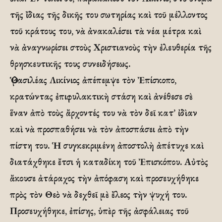
τῆς ἴδιας τῆς δικῆς του σωτηρίας καὶ τοῦ μέλλοντος
τοῦ κράτους του, νὰ ἀνακαλέσει τὰ νέα μέτρα καὶ
νὰ ἀναγνωρίσει στοὺς Χριστιανοὺς τὴν ἐλευθερία τῆς
θρησκευτικῆς τους συνειδήσεως.
Ὁ βασιλέας Λικίνιος ἀπέπεμψε τὸν Ἐπίσκοπο,
κρατώντας ἐπιφυλακτικὴ στάση καὶ ἀνέθεσε σὲ
ἕναν ἀπὸ τοὺς ἄρχοντές του νὰ τὸν δεῖ κατ’ ἰδὶαν
καὶ νὰ προσπαθήσει νὰ τὸν ἀποσπάσει ἀπὸ τὴν
πίστη του. Ἡ συγκεκριμένη ἀποστολὴ ἀπέτυχε καὶ
διατάχθηκε ἔτσι ἡ καταδίκη τοῦ Ἐπισκόπου. Αὐτὸς
ἄκουσε ἀτάραχος τὴν ἀπόφαση καὶ προσευχήθηκε
πρὸς τὸν Θεὸ νὰ δεχθεῖ μὲ ἔλεος τὴν ψυχή του.
Προσευχήθηκε, ἐπίσης, ὑπὲρ τῆς ἀσφάλειας τοῦ