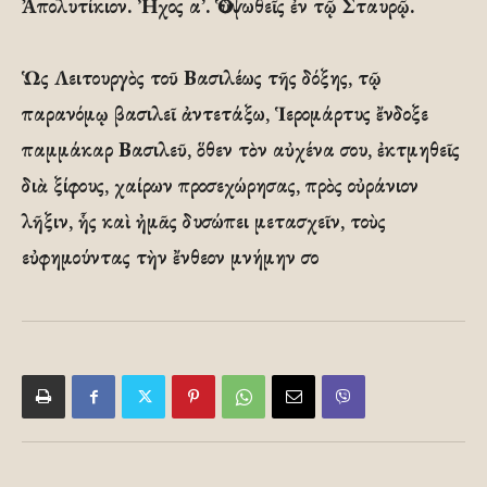
Ἀπολυτίκιον. Ἦχος α’. Ὁ ὑψωθεῖς ἐν τῷ Σταυρῷ.
Ὡς Λειτουργὸς τοῦ Βασιλέως τῆς δόξης, τῷ
παρανόμῳ βασιλεῖ ἀντετάξω, Ἱερομάρτυς ἔνδοξε
παμμάκαρ Βασιλεῦ, ὅθεν τὸν αὐχένα σου, ἐκτμηθεῖς
διὰ ξίφους, χαίρων προσεχώρησας, πρὸς οὐράνιον
λῆξιν, ἧς καὶ ἠμᾶς δυσώπει μετασχεῖν, τοὺς
εὐφημούντας τὴν ἔνθεον μνήμην σο