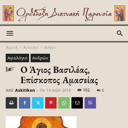
Askitikon
Αρχική
Αγιολόγιο
Ανδρών
Αγιολόγιο
Ανδρών
Ο Άγιος Βασιλέας,
Επίσκοπος Αμασείας
102
Από
Askitikon
-
Πε 14-Ιούλ-2016
0