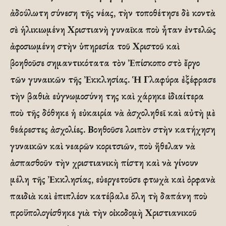
ἀδούλωτη σύνεση τῆς νέας, τὴν τοποθέτησε δὲ κοντὰ
σὲ ἡλικιωμένη Χριστιανὴ γυναῖκα ποὺ ἦταν ἐντελῶς
ἀφοσιωμένη στὴν ὑπηρεσία τοῦ Χριστοῦ καὶ
βοηθοῦσε σημαντικότατα τὸν Ἐπίσκοπο στὸ ἔργο
τῶν γυναικῶν τῆς Ἐκκλησίας. Ἡ Γλαφύρα ἐξέφρασε
τὴν βαθιὰ εὐγνωμοσύνη της καὶ χάρηκε ἰδιαίτερα
ποὺ τῆς δόθηκε ἡ εὐκαιρία νὰ ἀσχοληθεῖ καὶ αὐτὴ μὲ
θεάρεστες ἀσχολίες. Βοηθοῦσε λοιπὸν στὴν κατήχηση
γυναικῶν καὶ νεαρῶν κοριτσιῶν, ποὺ ἤθελαν νὰ
ἀσπασθοῦν τὴν χριστιανικὴ πίστη καὶ νὰ γίνουν
μέλη τῆς Ἐκκλησίας, εὐεργετοῦσε φτωχὰ καὶ ὀρφανὰ
παιδιὰ καὶ ἐπιπλέον κατέβαλε ὅλη τὴ δαπάνη ποὺ
προϋπολογίσθηκε γιὰ τὴν οἰκοδομὴ Χριστιανικοῦ