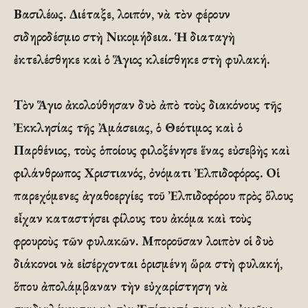
Βασιλέως. Διέταξε, λοιπόν, νὰ τὸν φέρουν
σιδηροδέσμιο στὴ Νικομήδεια. Ἡ διαταγὴ
ἐκτελέσθηκε καὶ ὁ Ἅγιος κλείσθηκε στὴ φυλακή.
Τὸν Ἅγιο ἀκολούθησαν δυὸ ἀπὸ τοὺς διακόνους τῆς
Ἐκκλησίας τῆς Ἀμάσειας, ὁ Θεότιμος καὶ ὁ
Παρθένιος, τοὺς ὁποίους φιλοξένησε ἕνας εὐσεβὴς καὶ
φιλάνθρωπος Χριστιανός, ὀνόματι Ἐλπιδοφόρος. Οἱ
παρεχόμενες ἀγαθοεργίες τοῦ Ἐλπιδοφόρου πρὸς ὅλους
εἶχαν καταστήσει φίλους του ἀκόμα καὶ τοὺς
φρουροὺς τῶν φυλακῶν. Μποροῦσαν λοιπὸν οἱ δυὸ
διάκονοι νὰ εἰσέρχονται ὁρισμένη ὥρα στὴ φυλακή,
ὅπου ἀπολάμβαναν τὴν εὐχαρίστηση νὰ