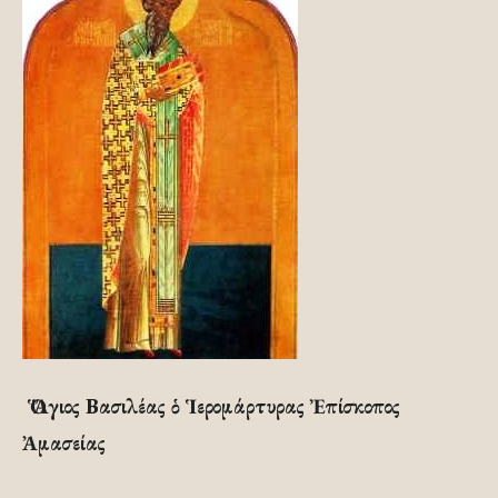
Ὁ Ἅγιος Βασιλέας ὁ Ἱερομάρτυρας Ἐπίσκοπος
Ἀμασείας