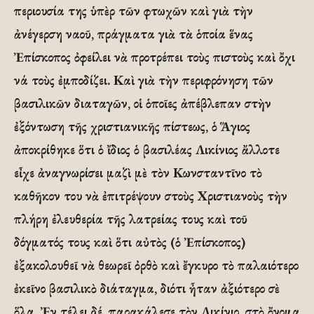
περιουσία της ὑπὲρ τῶν φτωχῶν καὶ γιὰ τὴν
ἀνέγερση ναοῦ, πράγματα γιὰ τὰ ὁποία ἕνας
Ἐπίσκοπος ὀφείλει νὰ προτρέπει τοὺς πιστοὺς καὶ ὄχι
νά τοὺς ἐμποδίζει. Καὶ γιὰ τὴν περιφρόνηση τῶν
βασιλικῶν διαταγῶν, οἱ ὁποῖες ἀπέβλεπαν στὴν
ἐξόντωση τῆς χριστιανικῆς πίστεως, ὁ Ἅγιος
ἀποκρίθηκε ὅτι ὁ ἴδιος ὁ βασιλέας Λικίνιος ἄλλοτε
εἶχε ἀναγνωρίσει μαζὶ μὲ τὸν Κωνσταντῖνο τὸ
καθῆκον του νὰ ἐπιτρέψουν στοὺς Χριστιανοὺς τὴν
πλήρη ἐλευθερία τῆς λατρείας τους καὶ τοῦ
δόγματός τους καὶ ὅτι αὐτὸς (ὁ Ἐπίσκοπος)
ἐξακολουθεῖ νὰ θεωρεῖ ὀρθὸ καὶ ἔγκυρο τὸ παλαιότερο
ἐκεῖνο βασιλικὸ διάταγμα, διότι ἦταν ἀξιότερο σὲ
ὅλα. Ἐν τέλει δέ, παρακάλεσε τὸν Λικίνιο, στὸ ὄνομα