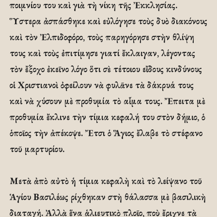
ποιμνίου του καὶ γιὰ τὴ νίκη τῆς Ἐκκλησίας.
Ὕστερα ἀσπάσθηκε καὶ εὐλόγησε τοὺς δυὸ διακόνους
καὶ τὸν Ἐλπιδοφόρο, τοὺς παρηγόρησε στὴν θλίψη
τους καὶ τοὺς ἐπιτίμησε γιατί ἔκλαιγαν, λέγοντας
τὸν ἔξοχο ἐκεῖνο λόγο ὅτι σὲ τέτοιου εἴδους κινδύνους
οἱ Χριστιανοὶ ὀφείλουν νὰ φυλᾶνε τὰ δάκρυά τους
καὶ νὰ χύσουν μὲ προθυμία τὸ αἷμα τους. Ἔπειτα μὲ
προθυμία ἔκλινε τὴν τίμια κεφαλή του στὸν δήμιο, ὁ
ὁποῖος τὴν ἀπέκοψε. Ἔτσι ὁ Ἅγιος ἔλαβε τὸ στέφανο
τοῦ μαρτυρίου.
Μετὰ ἀπὸ αὐτὸ ἡ τίμια κεφαλὴ καὶ τὸ λείψανο τοῦ
Ἁγίου Βασιλέως ρίχθηκαν στὴ θάλασσα μὲ βασιλικὴ
διαταγή. Ἀλλὰ ἕνα ἁλιευτικὸ πλοῖο, ποὺ ἔριχνε τὰ