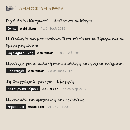
ΔΗΜΟΦΙΛΗ ΑΡΘΡΑ
Ευχή Αγίου Κυπριανού – Διαλύουσα τα Μάγια.
Askitikon
-
Πα 01-Ιούλ-2016
Ευχές
H Θεολογία των μνημοσύνων. Γιατι τελούνται τα 3ήμερα και τα
9μερα μνημόσυνα.
Askitikon
-
Πα 25-Μάι-2018
Ωφέλημα Ψυχής
Προσευχή για απαλλαγή από κατάθλιψη και ψυχικά νοσήματα.
Askitikon
-
Σα 04-Φεβ-2017
Προσευχές
Τη Υπερμάχω Στρατηγώ – Εξήγηση.
Askitikon
-
Σα 25-Φεβ-2017
Λειτουργικά Κείμενα
Πορτοκαλόπιτα αρωματική και νηστίσιμη
Askitikon
-
Δε 22-Απρ-2019
Νηστίσιμα