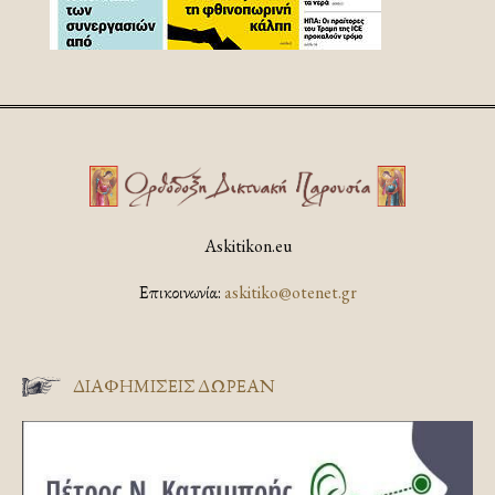
Askitikon.eu
Επικοινωνία:
askitiko@otenet.gr
ΔΙΑΦΗΜΊΣΕΙΣ ΔΩΡΕΆΝ