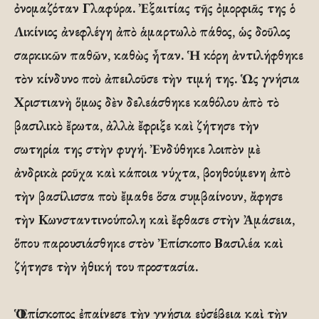
ὀνομαζόταν Γλαφύρα. Ἐξαιτίας τῆς ὀμορφιᾶς της ὁ
Λικίνιος ἀνεφλέγη ἀπὸ ἁμαρτωλὸ πάθος, ὡς δοῦλος
σαρκικῶν παθῶν, καθὼς ἦταν. Ἡ κόρη ἀντιλήφθηκε
τὸν κίνδυνο ποὺ ἀπειλοῦσε τὴν τιμή της. Ὡς γνήσια
Χριστιανὴ ὅμως δὲν δελεάσθηκε καθόλου ἀπὸ τὸ
βασιλικὸ ἔρωτα, ἀλλὰ ἔφριξε καὶ ζήτησε τὴν
σωτηρία της στὴν φυγή. Ἐνδύθηκε λοιπὸν μὲ
ἀνδρικὰ ροῦχα καὶ κάποια νύχτα, βοηθούμενη ἀπὸ
τὴν βασίλισσα ποὺ ἔμαθε ὅσα συμβαίνουν, ἄφησε
τὴν Κωνσταντινούπολη καὶ ἔφθασε στὴν Ἀμάσεια,
ὅπου παρουσιάσθηκε στὸν Ἐπίσκοπο Βασιλέα καὶ
ζήτησε τὴν ἠθική του προστασία.
Ὁ Ἐπίσκοπος ἐπαίνεσε τὴν γνήσια εὐσέβεια καὶ τὴν