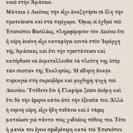
ναοῦ στὴν Ἀμάσεια.
Μάταια ὁ Λικίνιος τὴν εἶχε ἀναζητήσει σὲ ὅλη τὴν
πρωτεύουσα καὶ στὰ περίχωρα. Ὅμως οἱ ἐχθροὶ τοῦ
Ἐπισκόπου Βασιλέως, πληροφόρησαν τὸν Λικίνιο ὅτι
ἡ κόρη ἐκείνη εἶχε καταφύγει κοντὰ στὸν Ἱεράρχη
τῆς Ἀμάσειας καὶ ὅτι τὴν προστάτευσε καὶ
κατόρθωσε νὰ ἐκμεταλλευθεῖ τὰ πλούτη της ὑπὲρ
τῶν σκοπῶν τῆς Ἐκκλησίας. Ἡ εἴδηση ἄναψε
πυρκαγιὰ στὴ σαρκοβόρα καὶ μοχθηρὴ ψυχὴ τοῦ
Λικινίου. Ὑπέθετε ὅτι ἡ Γλαφύρα ζοῦσε ἀκόμη καὶ
ὅτι θὰ τὴν ἔφερνε κάτω ἀπὸ τὴν ἐξουσία του. Ἀλλὰ
ἡ σεμνὴ κόρη, εἶχε ἤδη πεθάνει καὶ ὁ τάφος
ματαίωσε γιὰ πάντα τοὺς χυδαίους πόθους του. Τότε
ἡ μανία του ἔγινε σφοδρότερη κατὰ τοῦ Ἐπισκόπου