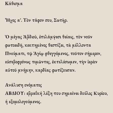
Κάθισμα
Ἦχος α’. Τὸν τάφον σου, Σωτὴρ.
Ὁ μέγας Ἀβδιοὺ, ἐπιλάμψεσι θείαις, τὸν νοῦν
φωτοειδῆ, κεκτημένος θεσπίζει, τὰ μέλλοντα
Πνεύματι, τῷ Ἁγίῳ φθεγγόμενος, τοῦτον σήμερον,
εὐσεβοφρόνως τιμῶντες, ἐκτελέσωμεν, τὴν ἱερὰν
αὐτοῦ μνήμην, καρδίας φωτίζουσαν.
Ανάλυση ονόματος
ΑΒΔΙΟΥ: εβραΐκή λέξη που σημαίνει δούλος Kυρίου,
ή εξομολογούμενος.