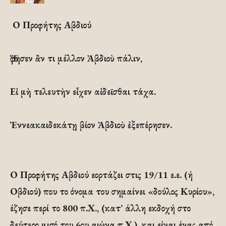
Ο Προφήτης Αβδιού
Ἔφησεν ἂν τι μέλλον Ἀβδιοὺ πάλιν,
Εἰ μὴ τελευτὴν εἶχεν αἰδεῖσθαι τάχα.
Ἐννεακαιδεκάτῃ βίον Ἀβδιοὺ ἐξεπέρησεν.
Ο Προφήτης Αβδιού εορτάζει στις 19/11 ε.ε. (ή
Οβδιού) που το όνομα του σημαίνει «δούλος Κυρίου»,
έζησε περί το 800 π.Χ., (κατ’ άλλη εκδοχή στο
δεύτερο μισό του 6ου αιώνα π.Χ.), και είναι ένας από