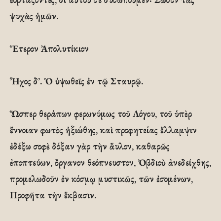
ψυχὰς ἡμῶν.
Ἕτερον Ἀπολυτίκιον
Ἦχος δ’. Ὁ ὑψωθεῖς ἐν τῷ Σταυρῷ.
Ὥσπερ θεράπων φερωνύμως τοῦ Λόγου, τοῦ ὑπὲρ
ἔννοιαν φωτὸς ἠξιώθης, καὶ προφητείας ἔλλαμψιν
ἐδέξω σοφὲ δόξαν γὰρ τὴν ἄυλον, καθαρῶς
ἐποπτεύων, ὄργανον θεόπνευστον, Ὀβδιοὺ ἀνεδείχθης,
προμελωδοῦν ἐν κόσμῳ μυστικῶς, τῶν ἐσομένων,
Προφῆτα τὴν ἔκβασιν.