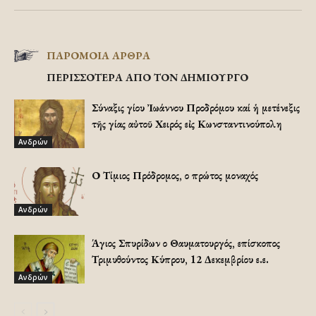
ΠΑΡΟΜΟΙΑ ΑΡΘΡΑ
ΠΕΡΙΣΣΟΤΕΡΑ ΑΠΟ ΤΟΝ ΔΗΜΙΟΥΡΓΟ
Σύναξις Ἁγίου Ἰωάννου Προδρόμου καί ἡ μετένεξις
τῆς Ἁγίας αὐτοῦ Χειρός εἰς Κωνσταντινούπολη
Ανδρών
Ο Τίμιος Πρόδρομος, ο πρώτος μοναχός
Ανδρών
Άγιος Σπυρίδων ο Θαυματουργός, επίσκοπος
Τριμυθούντος Κύπρου, 12 Δεκεμβρίου ε.ε.
Ανδρών