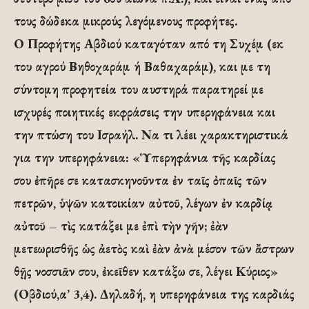
τους δώδεκα μικρούς λεγόμενους προφήτες.
Ο Προφήτης Αβδιού καταγόταν από τη Συχέμ (εκ
του αγρού Βηθοχαράμ ή Βαθαχαράμ), και με τη
σύντομη προφητεία του αυστηρά παρατηρεί με
ισχυρές ποιητικές εκφράσεις την υπερηφάνεια και
την πτώση του Ισραήλ. Να τι λέει χαρακτηριστικά
για την υπερηφάνεια: «Ὑπερηφάνια τῆς καρδίας
σου ἐπῆρε σε κατασκηνοῦντα ἐν ταῖς ὀπαῖς τῶν
πετρῶν, ὑψῶν κατοικίαν αὐτοῦ, λέγων ἐν καρδίᾳ
αὐτοῦ – τὶς κατάξει με ἐπὶ τὴν γῆν; ἐὰν
μετεωρισθῆς ὡς ἀετὸς καὶ ἐὰν ἀνὰ μέσον τῶν ἄστρων
θῇς νοσσιᾶν σου, ἐκεῖθεν κατάξω σε, λέγει Κύριος»
(Οβδιού,α’ 3,4). Δηλαδή, η υπερηφάνεια της καρδιάς