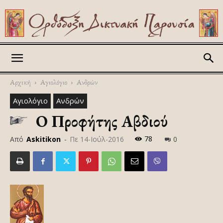
Askitikon
Αρχική
Αγιολόγιο
Ανδρών
Αγιολόγιο
Ανδρών
Ο Προφήτης Αβδιού
78
Από
Askitikon
-
Πε 14-Ιούλ-2016
0