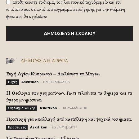
αποθηκεύστε το όνομα, το ηλεκτρονικό ταχυδρομείο και τον
ιστότοπό μου σε αυτό το πρόγραμμα περιήγησης για την επόμενη
φορά που θα σχολιάσω.
ΔΗΜΟΦΙΛΗ ΑΡΘΡΑ
Ευχή Αγίου Κυπριανού – Διαλύουσα τα Μάγια.
Askitikon
-
Πα 01-Ιούλ-2016
Ευχές
H Θεολογία των μνημοσύνων. Γιατι τελούνται τα 3ήμερα και τα
9μερα μνημόσυνα.
Askitikon
-
Πα 25-Μάι-2018
Ωφέλημα Ψυχής
Προσευχή για απαλλαγή από κατάθλιψη και ψυχικά νοσήματα.
Askitikon
-
Σα 04-Φεβ-2017
Προσευχές
Τη Υπερμάχω Στρατηγώ – Εξήγηση.