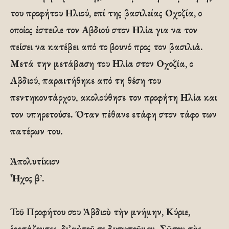
του προφήτου Ηλιού, επί της βασιλείας Οχοζία, ο
οποίος έστειλε τον Αβδιού στον Ηλία για να τον
πείσει να κατέβει από το βουνό προς τον βασιλιά.
Μετά την μετάβαση του Ηλία στον Οχοζία, ο
Αβδιού, παραιτήθηκε από τη θέση του
πεντηκοντάρχου, ακολούθησε τον προφήτη Ηλία και
τον υπηρετούσε. Όταν πέθανε ετάφη στον τάφο των
πατέρων του.
Ἀπολυτίκιον
Ἦχος β’.
Τοῦ Προφήτου σου Ἀβδιοὺ τὴν μνήμην, Κύριε,
ἑορτάζοντες, δι᾽αὐτοῦ σε δυσωποῦμεν· Σῶσον τὰς