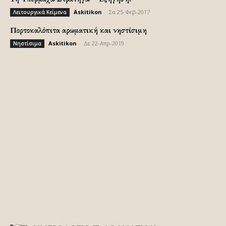
Askitikon
-
Σα 25-Φεβ-2017
Λειτουργικά Κείμενα
Πορτοκαλόπιτα αρωματική και νηστίσιμη
Askitikon
-
Δε 22-Απρ-2019
Νηστίσιμα