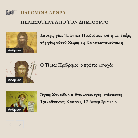
ΠΑΡΟΜΟΙΑ ΑΡΘΡΑ
ΠΕΡΙΣΣΟΤΕΡΑ ΑΠΟ ΤΟΝ ΔΗΜΙΟΥΡΓΟ
Σύναξις Ἁγίου Ἰωάννου Προδρόμου καί ἡ μετένεξις
τῆς Ἁγίας αὐτοῦ Χειρός εἰς Κωνσταντινούπολη
Ανδρών
Ο Τίμιος Πρόδρομος, ο πρώτος μοναχός
Ανδρών
Άγιος Σπυρίδων ο Θαυματουργός, επίσκοπος
Τριμυθούντος Κύπρου, 12 Δεκεμβρίου ε.ε.
Ανδρών