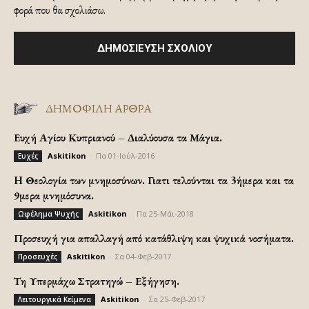
φορά που θα σχολιάσω.
ΔΗΜΟΦΙΛΗ ΑΡΘΡΑ
Ευχή Αγίου Κυπριανού – Διαλύουσα τα Μάγια.
Askitikon
-
Πα 01-Ιούλ-2016
Ευχές
H Θεολογία των μνημοσύνων. Γιατι τελούνται τα 3ήμερα και τα
9μερα μνημόσυνα.
Askitikon
-
Πα 25-Μάι-2018
Ωφέλημα Ψυχής
Προσευχή για απαλλαγή από κατάθλιψη και ψυχικά νοσήματα.
Askitikon
-
Σα 04-Φεβ-2017
Προσευχές
Τη Υπερμάχω Στρατηγώ – Εξήγηση.
Askitikon
-
Σα 25-Φεβ-2017
Λειτουργικά Κείμενα