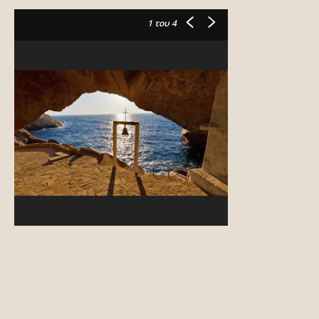
1
του 4