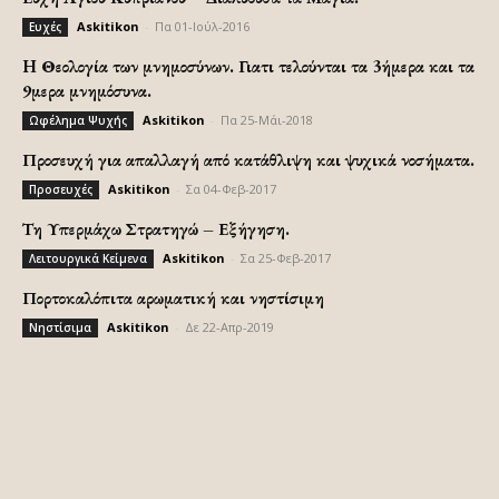
Askitikon
-
Πα 01-Ιούλ-2016
Ευχές
H Θεολογία των μνημοσύνων. Γιατι τελούνται τα 3ήμερα και τα
9μερα μνημόσυνα.
Askitikon
-
Πα 25-Μάι-2018
Ωφέλημα Ψυχής
Προσευχή για απαλλαγή από κατάθλιψη και ψυχικά νοσήματα.
Askitikon
-
Σα 04-Φεβ-2017
Προσευχές
Τη Υπερμάχω Στρατηγώ – Εξήγηση.
Askitikon
-
Σα 25-Φεβ-2017
Λειτουργικά Κείμενα
Πορτοκαλόπιτα αρωματική και νηστίσιμη
Askitikon
-
Δε 22-Απρ-2019
Νηστίσιμα