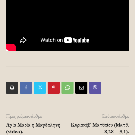
Προηγούμενο άρθρο
Επόμενο άρθρο
Αγία Μαρία η Μαγδαληνή
Κυριακὴ Ε΄ Mατθαίου (Mατθ.
(video).
8,28 – 9,1).