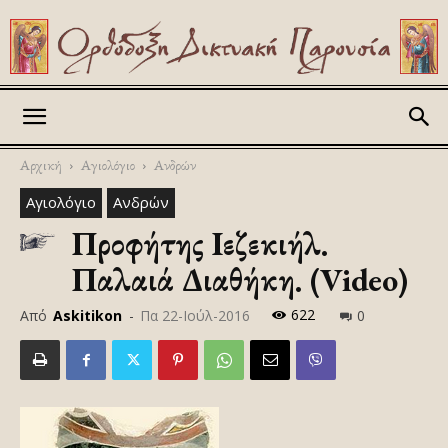
Askitikon
Αρχική
Αγιολόγιο
Ανδρών
Αγιολόγιο
Ανδρών
Προφήτης Ιεζεκιήλ.
Παλαιά Διαθήκη. (Video)
622
Από
Askitikon
-
Πα 22-Ιούλ-2016
0