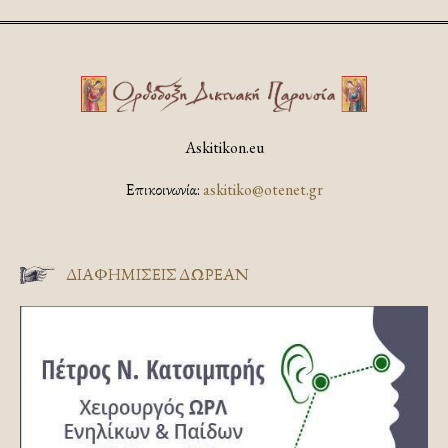
Askitikon.eu
Επικοινωνία:
askitiko@otenet.gr
ΔΙΑΦΗΜΊΣΕΙΣ ΔΩΡΕΆΝ