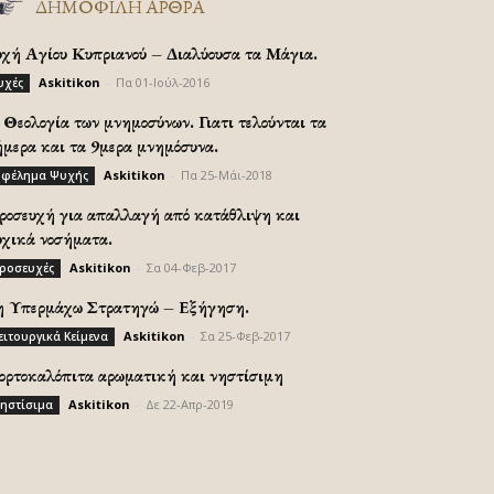
ΔΗΜΟΦΙΛΗ ΑΡΘΡΑ
υχή Αγίου Κυπριανού – Διαλύουσα τα Μάγια.
Askitikon
-
Πα 01-Ιούλ-2016
υχές
Θεολογία των μνημοσύνων. Γιατι τελούνται τα
ήμερα και τα 9μερα μνημόσυνα.
Askitikon
-
Πα 25-Μάι-2018
φέλημα Ψυχής
ροσευχή για απαλλαγή από κατάθλιψη και
υχικά νοσήματα.
Askitikon
-
Σα 04-Φεβ-2017
ροσευχές
η Υπερμάχω Στρατηγώ – Εξήγηση.
Askitikon
-
Σα 25-Φεβ-2017
ειτουργικά Κείμενα
ορτοκαλόπιτα αρωματική και νηστίσιμη
Askitikon
-
Δε 22-Απρ-2019
ηστίσιμα