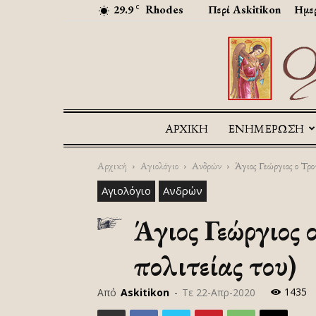
29.9
Rhodes
Περί Askitikon
Ημερ
C
ΑΡΧΙΚΉ
ΕΝΗΜΕΡΩΣΗ
Αρχική
Αγιολόγιο
Ανδρών
Άγιος Γεώργιος ο Τρο
Αγιολόγιο
Ανδρών
Άγιος Γεώργιος 
πολιτείας του)
1435
Από
Askitikon
-
Τε 22-Απρ-2020