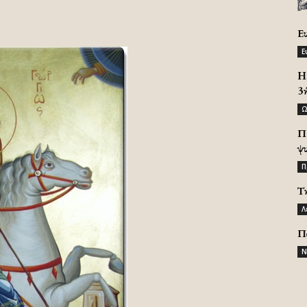
Ε
Ε
H 
3
Ω
Π
ψ
Π
Τ
Λ
Π
Ν