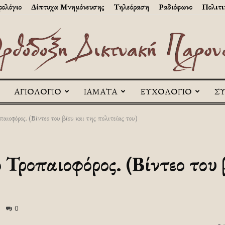
ολόγιο
Δίπτυχα Μνημόνευσης
Τηλεόραση
Ραδιόφωνο
Πολιτι
ΑΓΙΟΛΟΓΙΟ
ΙΑΜΑΤΑ
ΕΥΧΟΛΟΓΙΟ
Σ
Askitikon
παιοφόρος. (Βίντεο του βίου και της πολιτείας του)
ο Τροπαιοφόρος. (Βίντεο του 
0