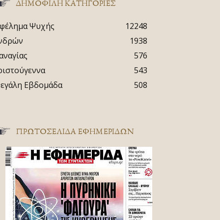
ΔΗΜΟΦΙΛΗ ΚΑΤΗΓΟΡΙΕΣ
φέλημα Ψυχής
12248
νδρών
1938
αναγίας
576
ριστούγεννα
543
εγάλη Εβδομάδα
508
ΠΡΩΤΟΣΈΛΙΔΑ ΕΦΗΜΕΡΊΔΩΝ