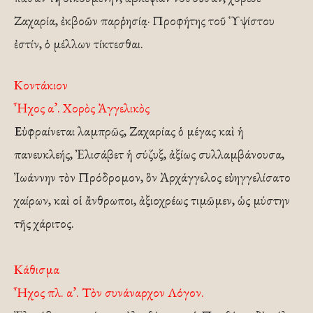
Ζαχαρία, ἐκβοῶν παρῥησίᾳ· Προφήτης τοῦ Ὑψίστου
ἐστίν, ὁ μέλλων τίκτεσθαι.
Κοντάκιον
Ἦχος α’. Χορὸς Ἀγγελικὸς
Εὐφραίνεται λαμπρῶς, Ζαχαρίας ὁ μέγας καὶ ἡ
πανευκλεής, Ἐλισάβετ ἡ σύζυξ, ἀξίως συλλαμβάνουσα,
Ἰωάννην τὸν Πρόδρομον, ὃν Ἀρχάγγελος εὐηγγελίσατο
χαίρων, καὶ οἱ ἄνθρωποι, ἀξιοχρέως τιμῶμεν, ὡς μύστην
τῆς χάριτος.
Κάθισμα
Ἦχος πλ. α’. Τὸν συνάναρχον Λόγον.