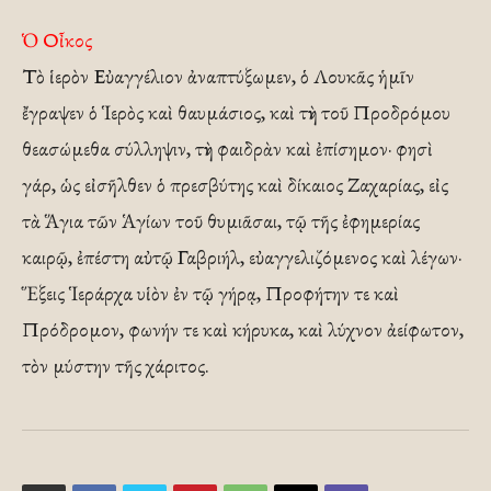
Ὁ Οἶκος
Τὸ ἱερὸν Εὐαγγέλιον ἀναπτύξωμεν, ὁ Λουκᾶς ἡμῖν
ἔγραψεν ὁ Ἱερὸς καὶ θαυμάσιος, καὶ τὴν τοῦ Προδρόμου
θεασώμεθα σύλληψιν, τὴν φαιδρὰν καὶ ἐπίσημον· φησὶ
γάρ, ὡς εἰσῆλθεν ὁ πρεσβύτης καὶ δίκαιος Ζαχαρίας, εἰς
τὰ Ἅγια τῶν Ἁγίων τοῦ θυμιᾶσαι, τῷ τῆς ἐφημερίας
καιρῷ, ἐπέστη αὐτῷ Γαβριήλ, εὐαγγελιζόμενος καὶ λέγων·
Ἕξεις Ἱεράρχα υἱὸν ἐν τῷ γήρᾳ, Προφήτην τε καὶ
Πρόδρομον, φωνήν τε καὶ κήρυκα, καὶ λύχνον ἀείφωτον,
τὸν μύστην τῆς χάριτος.