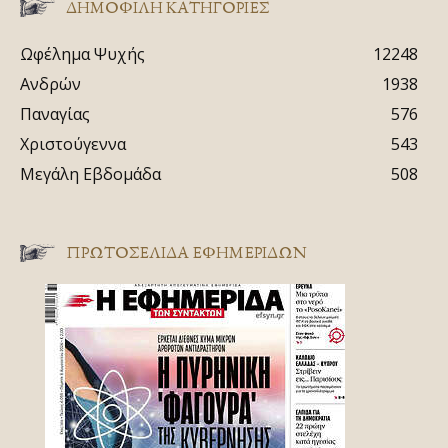
ΔΗΜΟΦΙΛΗ ΚΑΤΗΓΟΡΙΕΣ
Ωφέλημα Ψυχής
12248
Ανδρών
1938
Παναγίας
576
Χριστούγεννα
543
Μεγάλη Εβδομάδα
508
ΠΡΩΤΟΣΈΛΙΔΑ ΕΦΗΜΕΡΊΔΩΝ