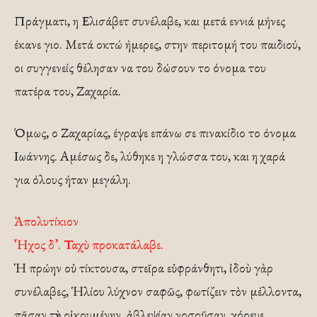
Πράγματι, η Ελισάβετ συνέλαβε, και μετά εννιά μήνες
έκανε γιο. Μετά οκτώ ήμερες, στην περιτομή του παιδιού,
οι συγγενείς θέλησαν να του δώσουν το όνομα του
πατέρα του, Ζαχαρία.
Όμως, ο Ζαχαρίας, έγραψε επάνω σε πινακίδιο το όνομα
Ιωάννης. Αμέσως δε, λύθηκε η γλώσσα του, και η χαρά
για όλους ήταν μεγάλη.
Ἀπολυτίκιον
Ἦχος δ’. Ταχὺ προκατάλαβε.
Ἡ πρώην οὐ τίκτουσα, στεῖρα εὐφράνθητι, ἰδοὺ γὰρ
συνέλαβες, Ἡλίου λύχνον σαφῶς, φωτίζειν τὸν μέλλοντα,
πᾶσαν τὴν οἰκουμένην, ἀβλεψίαν νοσοῦσαν, χόρευε