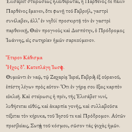
Ἐλισάβετ στειρώσεως ἠλευθέρωται, ἡ Παρθένος δὲ πάλιν
Παρθένος ἔμεινεν, ὅτε φωνῇ τοῦ Γαβριήλ, γαστρὶ
συνέλαβεν, ἀλλ’ ἐν νηδύϊ προσκιρτᾷ τὸν ἐν γαστρὶ
παρθενικῇ, Θεὸν προγνοὺς καὶ Δεσπότην, ὁ Πρόδρομος
Ἰωάννης, εἰς σωτηρίαν ἡμῶν σαρκούμενον.
Ἕτερον Κάθισμα
Ἦχος δ’. Κατεπλάγη Ἰωσὴφ.
Θυμιῶντι ἐν ναῷ, τῷ Ζαχαρίᾳ Ἱερεῖ, Γαβριὴλ ἐξ οὐρανοῦ,
ἐπέστη λέγων πρὸς αὐτον· Ὅτι ἐν γήρᾳ σου ἕξεις καρπὸν
εὐκλεῆ. Καὶ στείρωσις ἡ πρίν, τῆς Ἐλισάβετ νυνί,
λυθήσεται εὐθύς, καὶ ἀκαρπία γονῆς, καὶ συλλαβοῦσα
τέξεται τὸν κήρυκα, τοῦ Ἰησοῦ τε καὶ Πρόδρομον. Αὐτῶν
πρεσβείαις, Σωτὴρ τοῦ κόσμου, σῶσον τάς ψυχὰς ἡμῶν.