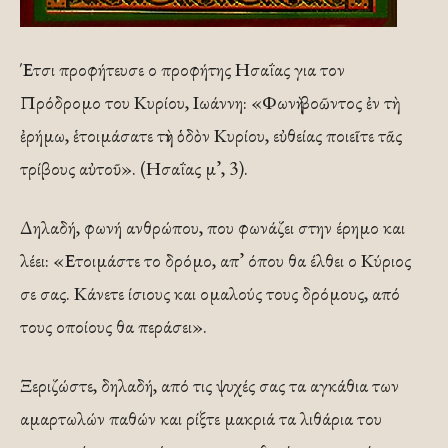
Έτσι προφήτευσε ο προφήτης Ησαΐας για τον
Πρόδρομο του Κυρίου, Ιωάννη: «Φωνὴ βοῶντος ἐν τὴ
ἐρήμω, ἑτοιμάσατε τὴν ὁδὸν Κυρίου, εὐθείας ποιεῖτε τᾶς
τρίβους αὐτοῦ». (Ησαΐας μ’, 3).
Δηλαδή, φωνή ανθρώπου, που φωνάζει στην έρημο και
λέει: «Ετοιμάστε το δρόμο, απ’ όπου θα έλθει ο Κύριος
σε σας. Κάνετε ίσιους και ομαλούς τους δρόμους, από
τους οποίους θα περάσει».
Ξεριζώστε, δηλαδή, από τις ψυχές σας τα αγκάθια των
αμαρτωλών παθών και ρίξτε μακριά τα λιθάρια του