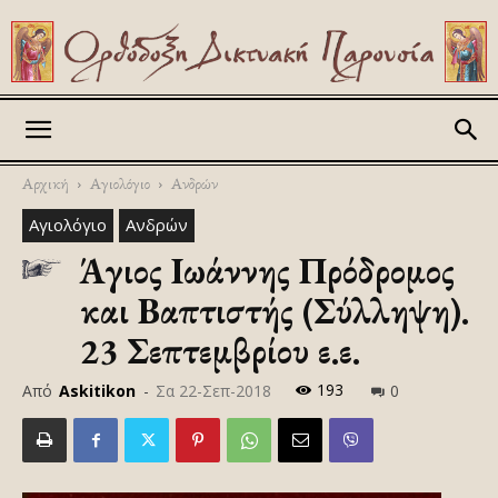
Askitikon
Αρχική
Αγιολόγιο
Ανδρών
Αγιολόγιο
Ανδρών
Άγιος Ιωάννης Πρόδρομος
και Βαπτιστής (Σύλληψη).
23 Σεπτεμβρίου ε.ε.
193
Από
Askitikon
-
Σα 22-Σεπ-2018
0