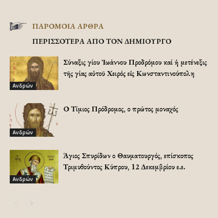
ΠΑΡΟΜΟΙΑ ΑΡΘΡΑ
ΠΕΡΙΣΣΟΤΕΡΑ ΑΠΟ ΤΟΝ ΔΗΜΙΟΥΡΓΟ
Σύναξις Ἁγίου Ἰωάννου Προδρόμου καί ἡ μετένεξις
τῆς Ἁγίας αὐτοῦ Χειρός εἰς Κωνσταντινούπολη
Ανδρών
Ο Τίμιος Πρόδρομος, ο πρώτος μοναχός
Ανδρών
Άγιος Σπυρίδων ο Θαυματουργός, επίσκοπος
Τριμυθούντος Κύπρου, 12 Δεκεμβρίου ε.ε.
Ανδρών