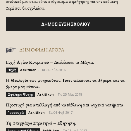
ιστότοπό μου σε αυτό το πρόγραμμα περιήγησης για την επόμενη
φορά που θα σχολιάσω.
ΔΗΜΟΦΙΛΗ ΑΡΘΡΑ
Ευχή Αγίου Κυπριανού – Διαλύουσα τα Μάγια.
Askitikon
-
Πα 01-Ιούλ-2016
Ευχές
H Θεολογία των μνημοσύνων. Γιατι τελούνται τα 3ήμερα και τα
9μερα μνημόσυνα.
Askitikon
-
Πα 25-Μάι-2018
Ωφέλημα Ψυχής
Προσευχή για απαλλαγή από κατάθλιψη και ψυχικά νοσήματα.
Askitikon
-
Σα 04-Φεβ-2017
Προσευχές
Τη Υπερμάχω Στρατηγώ – Εξήγηση.
Askitikon
-
Σα 25-Φεβ-2017
Λειτουργικά Κείμενα