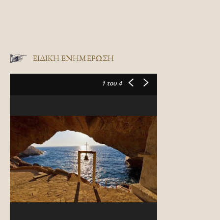
ΕΙΔΙΚΉ ΕΝΗΜΈΡΩΣΗ
1
του 4