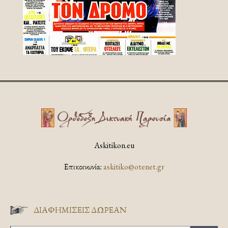
Askitikon.eu
Επικοινωνία:
askitiko@otenet.gr
ΔΙΑΦΗΜΊΣΕΙΣ ΔΩΡΕΆΝ