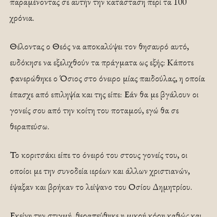
παραμένοντας σε αυτήν την κατάσταση περί τα 100
χρόνια.
Θέλοντας ο Θεός να αποκαλύψει τον θησαυρό αυτό,
ευδόκησε να εξελιχθούν τα πράγματα ως εξής: Κάποτε
φανερώθηκε ο Όσιος στο όνειρο μίας παιδούλας, η οποία
έπασχε από επιληψία και της είπε: Εάν θα με βγάλουν οι
γονείς σου από την κοίτη του ποταμού, εγώ θα σε
θεραπεύσω.
Το κοριτσάκι είπε το όνειρό του στους γονείς του, οι
οποίοι με την συνοδεία ιερέων και άλλων χριστιανών,
έψαξαν και βρήκαν το λείψανο του Οσίου Δημητρίου.
Εκείνη την στιγμή, θεραπεύθηκε η μικρή κόρη καθώς και