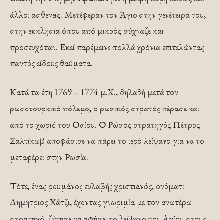
άλλοι ασθενείς. Μετέφεραν τον Άγιο στην γενέτειρά του,
στην εκκλησία όπου από μικρός σύχναζε και
προσευχόταν. Εκεί παρέμεινε πολλά χρόνια επιτελώντας
παντός είδους θαύματα.
Κατά τα έτη 1769 – 1774 μ.Χ., δηλαδή μετά τον
ρωσοτουρκικό πόλεμο, ο ρωσικός στρατός πέρασε και
από το χωριό του Οσίου. Ο Ρώσος στρατηγός Πέτρος
Σαλτίκωβ αποφάσισε να πάρει το ιερό λείψανο για να το
μεταφέρει στην Ρωσία.
Τότε, ένας ρουμάνος ευλαβής χριστιανός, ονόματι
Δημήτριος Χάτζι, έχοντας γνωριμία με τον ανωτέρω
στρατηγό, ζήτησε να αφήσει το λείψανο του Αγίου στους