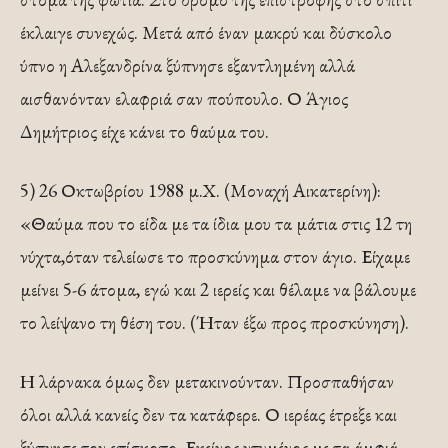
έκλαιγε συνεχώς. Μετά από έναν μακρύ και δύσκολο
ύπνο η Αλεξανδρίνα ξύπνησε εξαντλημένη αλλά
αισθανόνταν ελαφριά σαν πούπουλο. Ο Άγιος
Δημήτριος είχε κάνει το θαύμα του.
5) 26 Οκτωβρίου 1988 μ.Χ. (Μοναχή Αικατερίνη):
«Θαύμα που το είδα με τα ίδια μου τα μάτια στις 12 τη
νύχτα,όταν τελείωσε το προσκύνημα στον άγιο. Είχαμε
μείνει 5-6 άτομα, εγώ και 2 ιερείς και θέλαμε να βάλουμε
το λείψανο τη θέση του. (Ήταν έξω προς προσκύνηση).
Η λάρνακα όμως δεν μετακινούνταν. Προσπαθήσαν
όλοι αλλά κανείς δεν τα κατάφερε. Ο ιερέας έτρεξε και
ξύπνησε τον επίσκοπο. Εκείνος ντυμένος με τα άμφιά