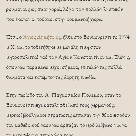
ρουμάνους ως παρηγοριά, λόγω των πολλών ληστειών
που έκαναν οι τούρκοι στην ρουμανική χώρα.
Έτσι, ο
Άγιος Δημήτριος
, ήλθε στο Βουκουρέστι το 1774
μ.Χ. και τοποθετήθηκε με μεγάλη τιμή στον
μητροπολιτικό ναό των Αγίων Κωνσταντίνου και Ελένης,
όπου και παραμένει μέχρι σήμερα, επιτελώντας πολλά
θαύματα και εκπέμποντας άρρητη ευωδία.
Στην περίοδο του Α’ Παγκοσμίου Πολέμου, όταν το
Βουκουρέστι είχε καταληφθεί από τους γερμανούς,
μερικοί βούλγαροι στρατιώτες έσπασαν την θύρα εισόδου
του καθεδρικού ναού και άρπαξαν το ιερό λείψανο για να
το μεταφέρουν στην χώρα τους.