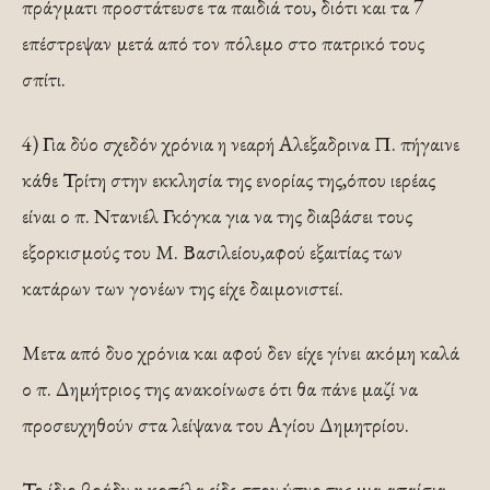
πράγματι προστάτευσε τα παιδιά του, διότι και τα 7
επέστρεψαν μετά από τον πόλεμο στο πατρικό τους
σπίτι.
4) Για δύο σχεδόν χρόνια η νεαρή Αλεξαδρινα Π. πήγαινε
κάθε Τρίτη στην εκκλησία της ενορίας της,όπου ιερέας
είναι ο π. Ντανιέλ Γκόγκα για να της διαβάσει τους
εξορκισμούς του Μ. Βασιλείου,αφού εξαιτίας των
κατάρων των γονέων της είχε δαιμονιστεί.
Μετα από δυο χρόνια και αφού δεν είχε γίνει ακόμη καλά
ο π. Δημήτριος της ανακοίνωσε ότι θα πάνε μαζί να
προσευχηθούν στα λείψανα του Αγίου Δημητρίου.
Το ίδιο βράδυ η κοπέλα είδε στον ύπνο της μια απαίσια