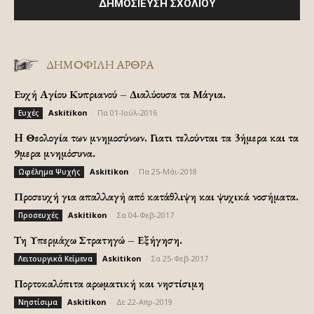
ΔΗΜΟΦΙΛΗ ΑΡΘΡΑ
Ευχή Αγίου Κυπριανού – Διαλύουσα τα Μάγια.
Askitikon
-
Πα 01-Ιούλ-2016
Ευχές
H Θεολογία των μνημοσύνων. Γιατι τελούνται τα 3ήμερα και τα
9μερα μνημόσυνα.
Askitikon
-
Πα 25-Μάι-2018
Ωφέλημα Ψυχής
Προσευχή για απαλλαγή από κατάθλιψη και ψυχικά νοσήματα.
Askitikon
-
Σα 04-Φεβ-2017
Προσευχές
Τη Υπερμάχω Στρατηγώ – Εξήγηση.
Askitikon
-
Σα 25-Φεβ-2017
Λειτουργικά Κείμενα
Πορτοκαλόπιτα αρωματική και νηστίσιμη
Askitikon
-
Δε 22-Απρ-2019
Νηστίσιμα