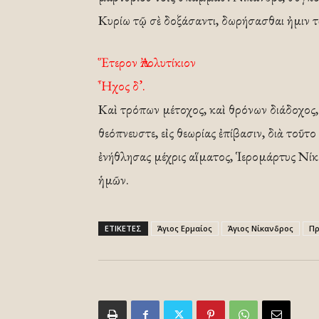
Κυρίω τῷ σὲ δοξάσαντι, δωρήσασθαι ἠμιν τ
Ἕτερον Ἀπολυτίκιον
Ἦχος δ’.
Καὶ τρόπων μέτοχος, καὶ θρόνων διάδοχος,
θεόπνευστε, εἰς θεωρίας ἐπίβασιν, διὰ τοῦτ
ἐνήθλησας μέχρις αἵματος, Ἱερομάρτυς Νί
ἡμῶν.
ΕΤΙΚΕΤΕΣ
Άγιος Ερμαίος
Άγιος Νίκανδρος
Πρ