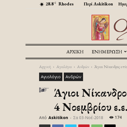
28.8
Rhodes
Περί Askitikon
Ημερ
C
ΑΡΧΙΚΉ
ΕΝΗΜΕΡΩΣΗ
Αρχική
Αγιολόγιο
Ανδρών
Άγιοι Νίκανδρος επί
Αγιολόγιο
Ανδρών
Άγιοι Νίκανδρο
4 Νοεμβρίου ε.ε
174
Από
Askitikon
-
Σα 03-Νοέ-2018