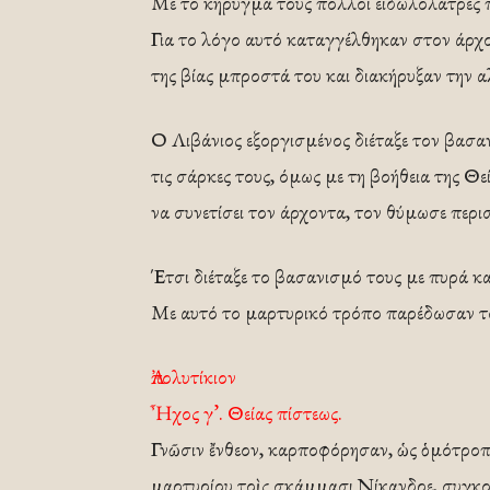
Με το κήρυγμά τους πολλοί ειδωλολάτρες π
Για το λόγο αυτό καταγγέλθηκαν στον άρχ
της βίας μπροστά του και διακήρυξαν την α
Ο Λιβάνιος εξοργισμένος διέταξε τον βασαν
τις σάρκες τους, όμως με τη βοήθεια της Θ
να συνετίσει τον άρχοντα, τον θύμωσε περι
Έτσι διέταξε το βασανισμό τους με πυρά κ
Με αυτό το μαρτυρικό τρόπο παρέδωσαν το
Ἀπολυτίκιον
Ἦχος γ’. Θείας πίστεως.
Γνῶσιν ἔνθεον, καρποφόρησαν, ὡς ὁμότροπος
μαρτυρίου τοὶς σκάμμασι Νίκανδρε, συγκοι