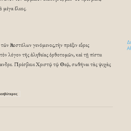
ὸ μέγα ἔλεος.
Δ
 τῶν Ἀποστόλων γενόμενος,τὴν πρᾶξιν εὗρες
Α
ο τὸν λόγον τῆς ἀληθείας ὀρθοτομῶν, καὶ τῇ πίστει
κανδρε. Πρέσβευε Χριστῷ τῷ Θεῷ, σωθῆναι τὰς ψυχὰς
εσβύτερος