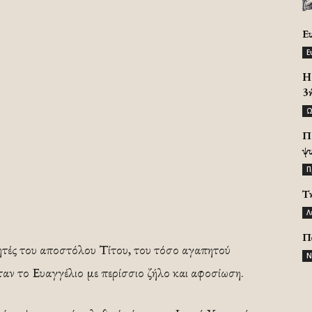
Ε
Ε
H 
3
Ω
Π
ψ
Π
Τ
Λ
Π
ητές του αποστόλου Τίτου, του τόσο αγαπητού
Ν
ν το Ευαγγέλιο με περίσσιο ζήλο και αφοσίωση.