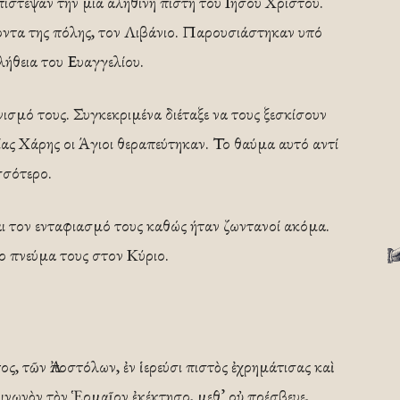
ίστεψαν την μία αληθινή πίστη του Ιησού Χριστού.
οντα της πόλης, τον Λιβάνιο. Παρουσιάστηκαν υπό
λήθεια του Ευαγγελίου.
ισμό τους. Συγκεκριμένα διέταξε να τους ξεσκίσουν
είας Χάρης οι Άγιοι θεραπεύτηκαν. Το θαύμα αυτό αντί
σσότερο.
αι τον ενταφιασμό τους καθώς ήταν ζωντανοί ακόμα.
 πνεύμα τους στον Κύριο.
, τῶν Ἀποστόλων, ἐν ἱερεύσι πιστὸς ἐχρημάτισας καὶ
νωνὸν τὸν Ἑρμαῖον ἐκέκτησο, μεθ’ οὐ πρέσβευε,