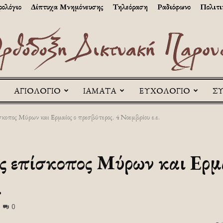
ολόγιο
Δίπτυχα Μνημόνευσης
Τηλεόραση
Ραδιόφωνο
Πολιτι
ΑΓΙΟΛΟΓΙΟ
ΙΑΜΑΤΑ
ΕΥΧΟΛΟΓΙΟ
Σ
Askitikon
σκοπος Μύρων και Ερμαίος ο πρεσβύτερος. 4 Νοεμβρίου ε.ε.
ς επίσκοπος Μύρων και Ερμα
.
0