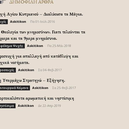
ΔΗΜΟΦΙΛΗ ΑΡΘΡΑ
υχή Αγίου Κυπριανού – Διαλύουσα τα Μάγια.
Askitikon
-
Πα 01-Ιούλ-2016
υχές
Θεολογία των μνημοσύνων. Γιατι τελούνται τα
ήμερα και τα 9μερα μνημόσυνα.
Askitikon
-
Πα 25-Μάι-2018
φέλημα Ψυχής
ροσευχή για απαλλαγή από κατάθλιψη και
υχικά νοσήματα.
Askitikon
-
Σα 04-Φεβ-2017
ροσευχές
η Υπερμάχω Στρατηγώ – Εξήγηση.
Askitikon
-
Σα 25-Φεβ-2017
ειτουργικά Κείμενα
ορτοκαλόπιτα αρωματική και νηστίσιμη
Askitikon
-
Δε 22-Απρ-2019
ηστίσιμα