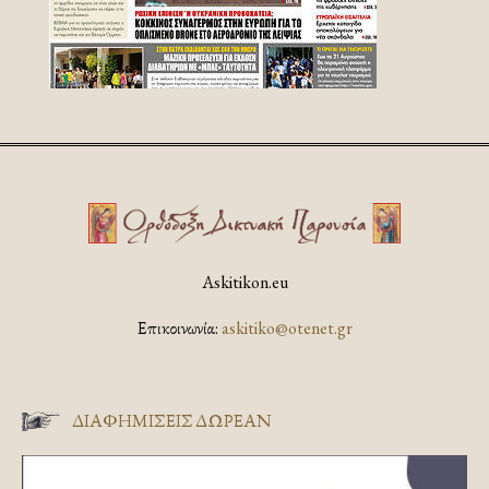
Askitikon.eu
Επικοινωνία:
askitiko@otenet.gr
ΔΙΑΦΗΜΊΣΕΙΣ ΔΩΡΕΆΝ