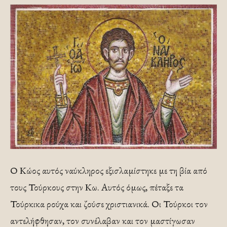
Ο Κώος αυτός ναύκληρος εξισλαμίστηκε με τη βία από
τους Τούρκους στην Κω. Αυτός όμως, πέταξε τα
Τούρκικα ρούχα και ζούσε χριστιανικά. Οι Τούρκοι τον
αντελήφθησαν, τον συνέλαβαν και τον μαστίγωσαν