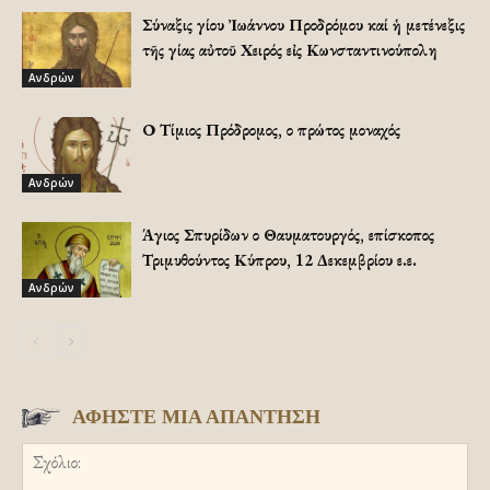
Σύναξις Ἁγίου Ἰωάννου Προδρόμου καί ἡ μετένεξις
τῆς Ἁγίας αὐτοῦ Χειρός εἰς Κωνσταντινούπολη
Ανδρών
Ο Τίμιος Πρόδρομος, ο πρώτος μοναχός
Ανδρών
Άγιος Σπυρίδων ο Θαυματουργός, επίσκοπος
Τριμυθούντος Κύπρου, 12 Δεκεμβρίου ε.ε.
Ανδρών
ΑΦΗΣΤΕ ΜΙΑ ΑΠΑΝΤΗΣΗ