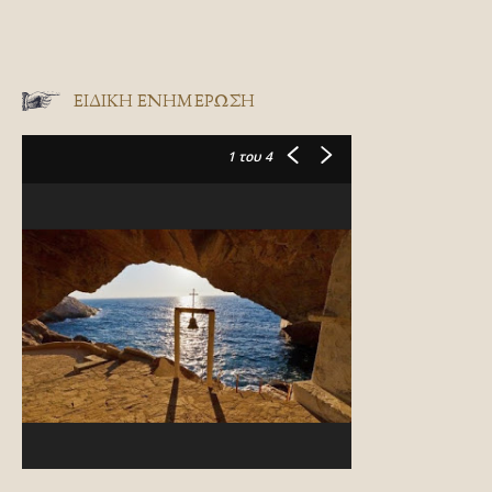
ΕΙΔΙΚΉ ΕΝΗΜΈΡΩΣΗ
1
του 4