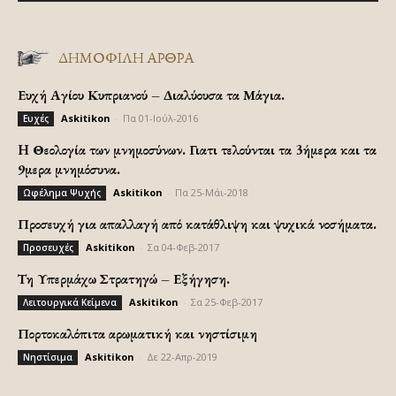
ΔΗΜΟΦΙΛΗ ΑΡΘΡΑ
Ευχή Αγίου Κυπριανού – Διαλύουσα τα Μάγια.
Askitikon
-
Πα 01-Ιούλ-2016
Ευχές
H Θεολογία των μνημοσύνων. Γιατι τελούνται τα 3ήμερα και τα
9μερα μνημόσυνα.
Askitikon
-
Πα 25-Μάι-2018
Ωφέλημα Ψυχής
Προσευχή για απαλλαγή από κατάθλιψη και ψυχικά νοσήματα.
Askitikon
-
Σα 04-Φεβ-2017
Προσευχές
Τη Υπερμάχω Στρατηγώ – Εξήγηση.
Askitikon
-
Σα 25-Φεβ-2017
Λειτουργικά Κείμενα
Πορτοκαλόπιτα αρωματική και νηστίσιμη
Askitikon
-
Δε 22-Απρ-2019
Νηστίσιμα