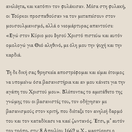
ανελέητα, και κατόπιν τον φυλάκισαν. Μέσα στη φυλακή,
οι Τούρκοι προσπαθούσαν να τον μεταπείσουν στον
μουσουλμανισμό, αλλά ο νεομάρτυρας απαντούσε:
«Εγώ στον Κύριο μου Ιησού Χριστό πιστεύω και αυτόν
ομολογώ για Θεό αληθινό, με όλη μου την ψυχή και την
καρδιά.
Τη δε δική σας θρησκεία αποστρέφομαι και είμαι έτοιμος
να υπομείνω όσα βασανιστήρια και αν μου κάνετε για την
αγάπη του Χριστού μου». Βλέποντας το αμετάθετο της
γνώμης του οι βασανιστές του, τον οδήγησαν με
βασανισμούς στον κριτή, που διέταξε τον ανηλεή δαρμό
του και τον καταδίκασε να καεί ζωντανός. Έτσι, μ’ αυτόν
τον τρόπο, στις 8 Απριλίου 1669 μ.Χ., μαρτύρησε ο