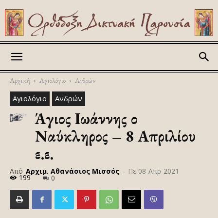
Askitikon
Αρχική
Αγιολόγιο
Ανδρών
Αγιολόγιο
Ανδρών
Άγιος Ιωάννης ο
Ναύκληρος – 8 Απριλίου
ε.ε.
Από
Αρχιμ. Αθανάσιος Μισσός
-
Πε 08-Απρ-2021
199
0