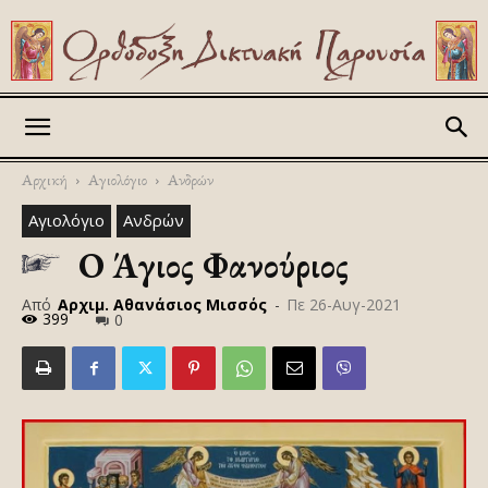
Askitikon
Αρχική
Αγιολόγιο
Ανδρών
Αγιολόγιο
Ανδρών
Ο Άγιος Φανούριος
Από
Αρχιμ. Αθανάσιος Μισσός
-
Πε 26-Αυγ-2021
399
0