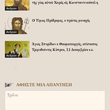
τῆς Ἁγίας αὐτοῦ Χειρός εἰς Κωνσταντινούπολη
Ανδρών
Ο Τίμιος Πρόδρομος, ο πρώτος μοναχός
Ανδρών
Άγιος Σπυρίδων ο Θαυματουργός, επίσκοπος
Τριμυθούντος Κύπρου, 12 Δεκεμβρίου ε.ε.
Ανδρών
ΑΦΗΣΤΕ ΜΙΑ ΑΠΑΝΤΗΣΗ