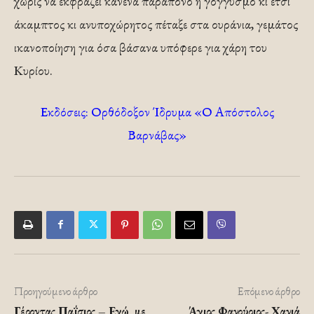
χωρίς να εκ­φράζει κανένα παράπονο ή γογγυσμό κι έτσι
άκαμπτος κι ανυποχώρητος πέταξε στα ουράνια, γεμάτος
ικανοποίηση για όσα βάσανα υπόφερε για χάρη του
Κυρίου.
Εκδόσεις: Ορθόδοξον Ίδρυμα «Ο Απόστολος
Βαρνάβας»
Προηγούμενο άρθρο
Επόμενο άρθρο
Γέροντας Παΐσιος – Εγώ, με
Άγιος Φανούριος- Χανιά