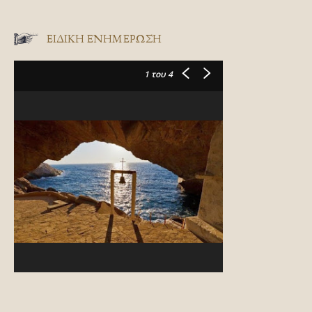
ΕΙΔΙΚΉ ΕΝΗΜΈΡΩΣΗ
1
του 4