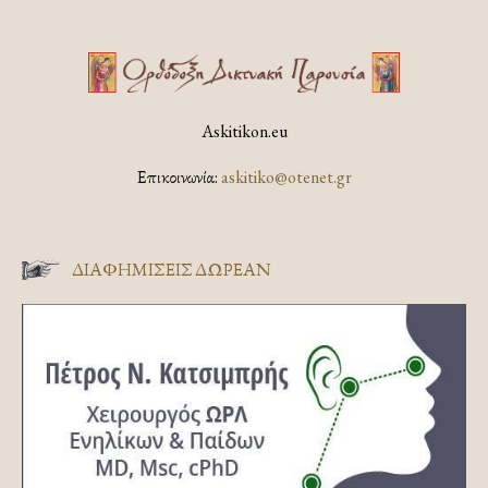
Askitikon.eu
Επικοινωνία:
askitiko@otenet.gr
ΔΙΑΦΗΜΊΣΕΙΣ ΔΩΡΕΆΝ