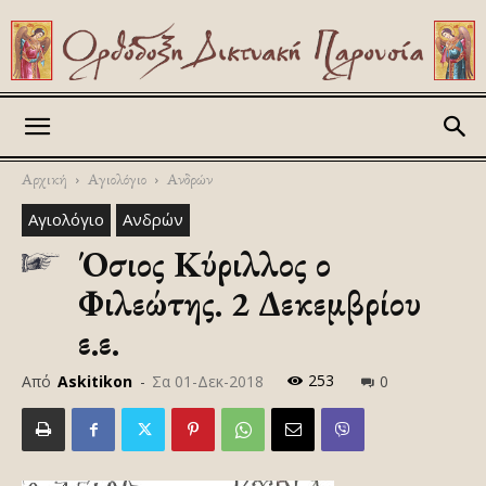
Askitikon
Αρχική
Αγιολόγιο
Ανδρών
Αγιολόγιο
Ανδρών
Όσιος Κύριλλος ο
Φιλεώτης. 2 Δεκεμβρίου
ε.ε.
253
Από
Askitikon
-
Σα 01-Δεκ-2018
0