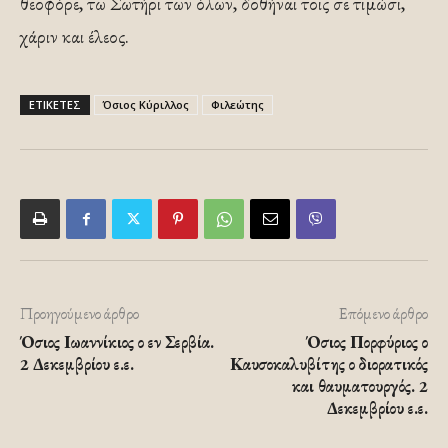
θεοφόρε, τω Σωτήρι των όλων, δοθήναι τοις σε τιμώσι,
χάριν και έλεος.
ΕΤΙΚΕΤΕΣ
Όσιος Κύριλλος
Φιλεώτης
Προηγούμενο άρθρο
Επόμενο άρθρο
Όσιος Ιωαννίκιος ο εν Σερβία.
Όσιος Πορφύριος ο
2 Δεκεμβρίου ε.ε.
Καυσοκαλυβίτης ο διορατικός
και θαυματουργός. 2
Δεκεμβρίου ε.ε.