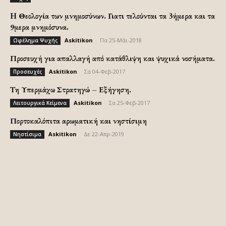
H Θεολογία των μνημοσύνων. Γιατι τελούνται τα 3ήμερα και τα
9μερα μνημόσυνα.
Askitikon
-
Πα 25-Μάι-2018
Ωφέλημα Ψυχής
Προσευχή για απαλλαγή από κατάθλιψη και ψυχικά νοσήματα.
Askitikon
-
Σα 04-Φεβ-2017
Προσευχές
Τη Υπερμάχω Στρατηγώ – Εξήγηση.
Askitikon
-
Σα 25-Φεβ-2017
Λειτουργικά Κείμενα
Πορτοκαλόπιτα αρωματική και νηστίσιμη
Askitikon
-
Δε 22-Απρ-2019
Νηστίσιμα