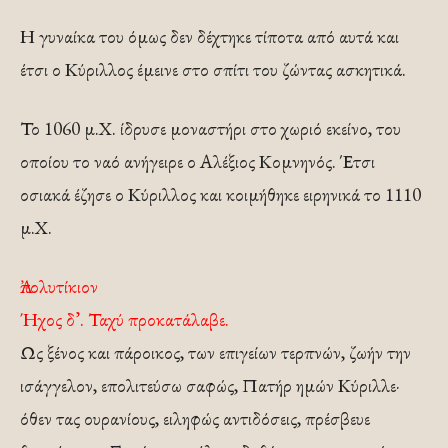
Η γυναίκα του όμως δεν δέχτηκε τίποτα από αυτά και
έτσι ο Κύριλλος έμεινε στο σπίτι του ζώντας ασκητικά.
Το 1060 μ.Χ. ίδρυσε μοναστήρι στο χωριό εκείνο, του
οποίου το ναό ανήγειρε ο Αλέξιος Κομνηνός. Έτσι
οσιακά έζησε ο Κύριλλος και κοιμήθηκε ειρηνικά το 1110
μ.Χ.
Ἀπολυτίκιον
Ήχος δ’. Ταχύ προκατάλαβε.
Ως ξένος και πάροικος, των επιγείων τερπνών, ζωήν την
ισάγγελον, επολιτεύσω σαφώς, Πατήρ ημών Κύριλλε·
όθεν τας ουρανίους, ειληφώς αντιδόσεις, πρέσβευε