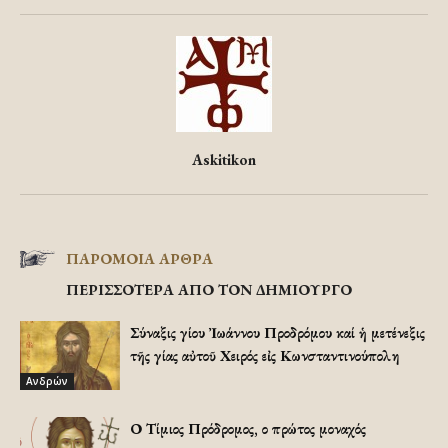
Askitikon
ΠΑΡΟΜΟΙΑ ΑΡΘΡΑ
ΠΕΡΙΣΣΟΤΕΡΑ ΑΠΟ ΤΟΝ ΔΗΜΙΟΥΡΓΟ
Σύναξις Ἁγίου Ἰωάννου Προδρόμου καί ἡ μετένεξις
τῆς Ἁγίας αὐτοῦ Χειρός εἰς Κωνσταντινούπολη
Ανδρών
Ο Τίμιος Πρόδρομος, ο πρώτος μοναχός