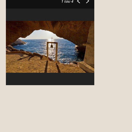
1
του 4