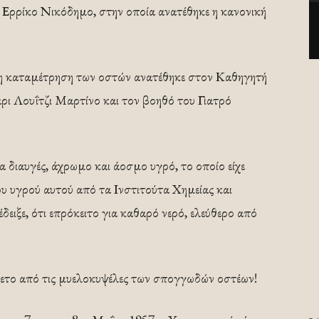
Ερρίκο Νικόδημο, στην οποία ανατέθηκε η κανονική
 η καταμέτρηση των οστών ανατέθηκε στον Καθηγητή
ι Λουΐτζι Μαρτίνο και τον βοηθό του Γιατρό
 διαυγές, άχρωμο και άοσμο υγρό, το οποίο είχε
ου υγρού αυτού από τα Ινστιτούτα Χημείας και
ειξε, ότι επρόκειτο για καθαρό νερό, ελεύθερο από
ρχετο από τις μυελοκυψέλες των σπογγωδών οστέων!