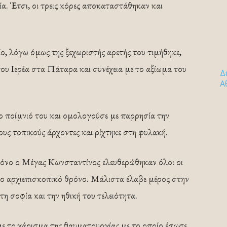
α. Έτσι, οι τρεις κόρες αποκαταστάθηκαν και
ο, λόγω όμως της ξεχωριστής αρετής του τιμήθηκε,
 του Ιερέα στα Πάταρα και συνέχεια με το αξίωμα του
Δ
Α
ο ποίμνιό του και ομολογούσε με παρρησία την
ους τοπικούς άρχοντες και ρίχτηκε στη φυλακή.
όνο ο Μέγας Κωνσταντίνος ελευθερώθηκαν όλοι οι
στο αρχιεπισκοπικό θρόνο. Μάλιστα έλαβε μέρος στην
η σοφία και την ηθική του τελειότητα.
ε το χάρισμα της θαυματουργίας με το οποίο έσωσε