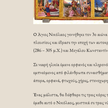
Ο Άγιος Νικόλαος γεννήθηκε τον 3ο αιώνα 
πλουσίους και έδρασε την εποχή των αυτοκ
(286 – 305 μ.Χ.) και Μεγάλου Κωνσταντίν
Σε νεαρή ηλικία έμεινε ορφανός και κληρον
εμπνεόμενος από φιλάνθρωπα συναισθήματα,
άπορα, ορφανά, φτωχούς, χήρες, στενοχωρη
Ένας μάλιστα, θα διέφθειρε τις τρεις κόρε
έμαθε αυτό ο Νικόλαος, μυστικά σε τρεις ν