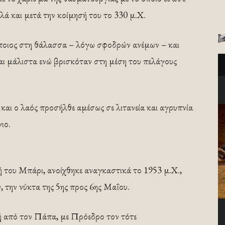
λά και μετά την κοίμησή του το 330 μ.Χ.
άποιος στη θάλασσα – λόγω σφοδρών ανέμων – και
αι μάλιστα ενώ βρισκόταν στη μέση του πελάγους
αι ο λαός προσήλθε αμέσως σε λιτανεία και αγρυπνία
ιο.
 του Μπάρι, ανοίχθηκε αναγκαστικά το 1953 μ.Χ.,
, την νύκτα της 5ης προς 6ης Μαΐου.
ή από τον Πάπα, με Πρόεδρο τον τότε