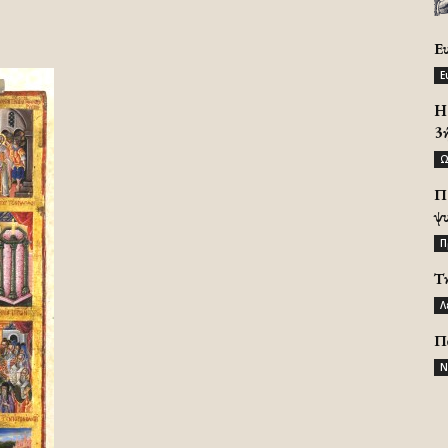
Ε
Ε
H 
3
Ω
Π
ψ
Π
Τ
Λ
Π
Ν