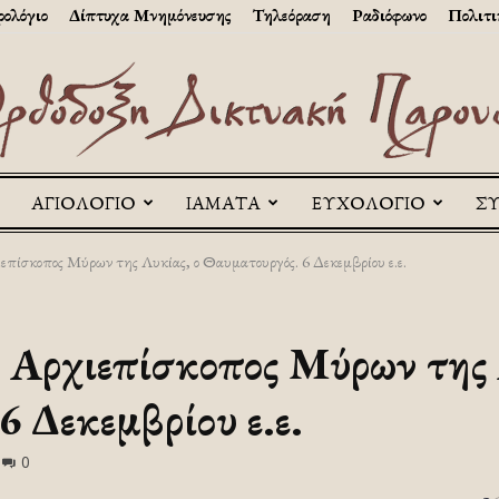
ολόγιο
Δίπτυχα Μνημόνευσης
Τηλεόραση
Ραδιόφωνο
Πολιτι
ΑΓΙΟΛΟΓΙΟ
ΙΑΜΑΤΑ
ΕΥΧΟΛΟΓΙΟ
Σ
Askitikon
επίσκοπος Μύρων της Λυκίας, ο Θαυματουργός. 6 Δεκεμβρίου ε.ε.
 Αρχιεπίσκοπος Μύρων της 
 Δεκεμβρίου ε.ε.
0