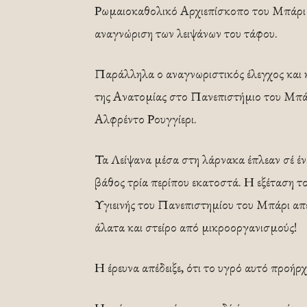
Ρωμαιοκαθολικό Αρχιεπίσκοπο του Μπάρι 
αναγνώριση των λειψάνων του τάφου.
Παράλληλα ο αναγνωριστικός έλεγχος και
της Ανατομίας στο Πανεπιστήμιο του Μπάρ
Αλφρέντο Ρουγγίερι.
Τα Λείψανα μέσα στη λάρνακα έπλεαν σέ ένα
βάθος τρία περίπου εκατοστά. Η εξέταση τ
Υγιεινής του Πανεπιστημίου του Μπάρι απέδ
άλατα και στείρο από μικροοργανισμούς!
Η έρευνα απέδειξε, ότι το υγρό αυτό προή