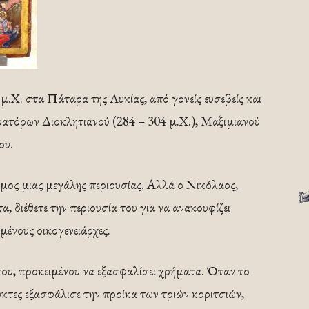
μ.Χ. στα Πάταρα της Λυκίας, από γονείς ευσεβείς και
ρατόρων Διοκλητιανού (284 – 304 μ.Χ.), Μαξιμιανού
ου.
όμος μιας μεγάλης περιουσίας. Αλλά ο Νικόλαος,
 διέθετε την περιουσία του για να ανακουφίζει
μένους οικογενειάρχες.
ς του, προκειμένου να εξασφαλίσει χρήματα. Όταν το
ύκτες εξασφάλισε την προίκα των τριών κοριτσιών,