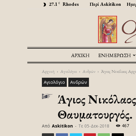
27.1
Rhodes
Περί Askitikon
Ημερ
C
ΑΡΧΙΚΉ
ΕΝΗΜΕΡΩΣΗ
Αρχική
Αγιολόγιο
Ανδρών
Άγιος Νικόλαος Αρχι
Αγιολόγιο
Ανδρών
Άγιος Νικόλαος
Θαυματουργός. 6
467
Από
Askitikon
-
Τε 05-Δεκ-2018