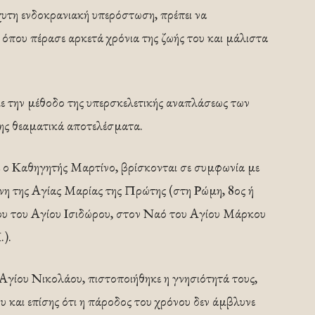
υτη ενδοκρανιακή υπερόστωση, πρέπει να
όπου πέρασε αρκετά χρόνια της ζωής του και μάλιστα
 την μέθοδο της υπερσκελετικής αναπλάσεως των
ης θεαματικά αποτελέσματα.
 ο Καθηγητής Μαρτίνο, βρίσκονται σε συμφωνία με
είνη της Αγίας Μαρίας της Πρώτης (στη Ρώμη, 8ος ή
ίου του Αγίου Ισιδώρου, στον Ναό του Αγίου Μάρκου
.).
 Αγίου Νικολάου, πιστοποιήθηκε η γνησιότητά τους,
υ και επίσης ότι η πάροδος του χρόνου δεν άμβλυνε