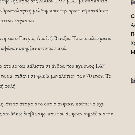
α της 7ης προς 8ης Μαΐου 1957 μ.Χ., με σκοπό νέα
νθρωπολογική μελέτη, πριν την οριστική κατάθεση
Ω
ωτικών εργασιών.
Α
Π
τή και ο Γιατρός Λουΐτζι Βενέζια. Τα αποτελέσματα
Χ
Λειψάνων υπήρξαν εντυπωσιακά.
Μ
τό άτομο και μάλιστα σε άνδρα που είχε ύψος 1.67
τα και πέθανε σε ηλικία μεγαλύτερη των 70 ετών. Το
κή φυλή.
 ότι το άτομο στο οποίο ανήκαν, πρέπει να είχε
ίς συνθήκες διαβίωσης, που του άφησαν σημάδια στην