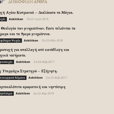
ΔΗΜΟΦΙΛΗ ΑΡΘΡΑ
υχή Αγίου Κυπριανού – Διαλύουσα τα Μάγια.
Askitikon
-
Πα 01-Ιούλ-2016
υχές
Θεολογία των μνημοσύνων. Γιατι τελούνται τα
ήμερα και τα 9μερα μνημόσυνα.
Askitikon
-
Πα 25-Μάι-2018
φέλημα Ψυχής
ροσευχή για απαλλαγή από κατάθλιψη και
υχικά νοσήματα.
Askitikon
-
Σα 04-Φεβ-2017
ροσευχές
η Υπερμάχω Στρατηγώ – Εξήγηση.
Askitikon
-
Σα 25-Φεβ-2017
ειτουργικά Κείμενα
ορτοκαλόπιτα αρωματική και νηστίσιμη
Askitikon
-
Δε 22-Απρ-2019
ηστίσιμα