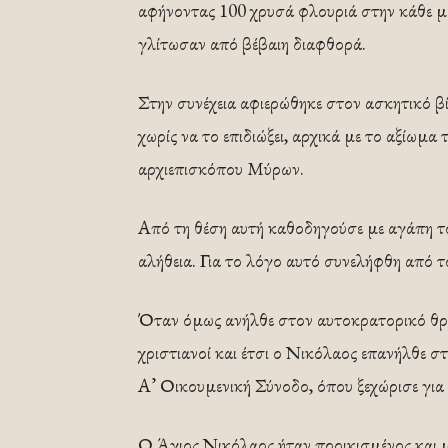
αφήνοντας 100 χρυσά φλουριά στην κάθε μί
γλίτωσαν από βέβαιη διαφθορά.
Στην συνέχεια αφιερώθηκε στον ασκητικό βί
χωρίς να το επιδιώξει, αρχικά με το αξίωμα
αρχιεπισκόπου Μύρων.
Από τη θέση αυτή καθοδηγούσε με αγάπη τ
αλήθεια. Για το λόγο αυτό συνελήφθη από τ
Όταν όμως ανήλθε στον αυτοκρατορικό θρ
χριστιανοί και έτσι ο Νικόλαος επανήλθε 
Α’ Οικουμενική Σύνοδο, όπου ξεχώρισε για τ
Ο Άγιος Νικόλαος ήταν προικισμένος και μ