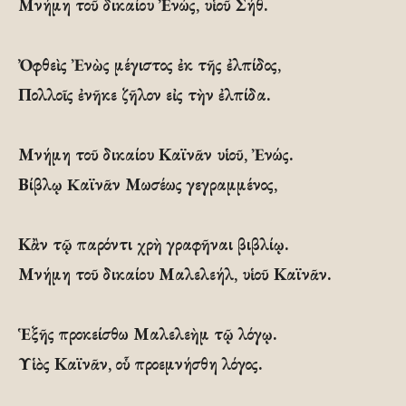
Μνήμη τοῦ δικαίου Ἐνώς, υἱοῦ Σήθ.
Ὀφθεὶς Ἐνὼς μέγιστος ἐκ τῆς ἐλπίδος,
Πολλοῖς ἐνῆκε ζῆλον εἰς τὴν ἐλπίδα.
Μνήμη τοῦ δικαίου Καϊνᾶν υἱοῦ, Ἐνώς.
Βίβλῳ Kαϊνᾶν Μωσέως γεγραμμένος,
Κἂν τῷ παρόντι χρὴ γραφῆναι βιβλίῳ.
Μνήμη τοῦ δικαίου Μαλελεήλ, υἱοῦ Καϊνᾶν.
Ἑξῆς προκείσθω Μαλελεὴμ τῷ λόγῳ.
Υἱὸς Καϊνᾶν, οὗ προεμνήσθη λόγος.