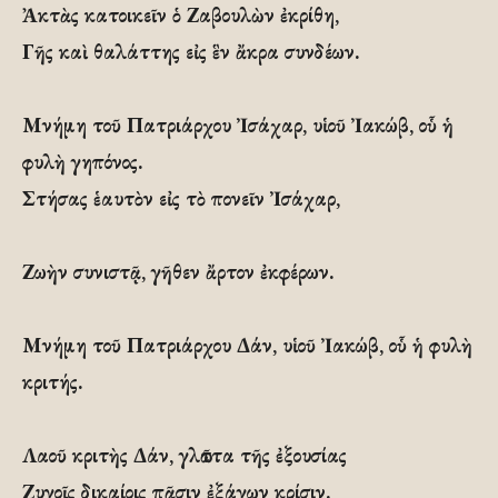
Ἀκτὰς κατοικεῖν ὁ Ζαβουλὼν ἐκρίθη,
Γῆς καὶ θαλάττης εἰς ἓν ἄκρα συνδέων.
Μνήμη τοῦ Πατριάρχου Ἰσάχαρ, υἱοῦ Ἰακώβ, οὗ ἡ
φυλὴ γηπόνος.
Στήσας ἑαυτὸν εἰς τὸ πονεῖν Ἰσάχαρ,
Ζωὴν συνιστᾷ, γῆθεν ἄρτον ἐκφέρων.
Μνήμη τοῦ Πατριάρχου Δάν, υἱοῦ Ἰακώβ, οὗ ἡ φυλὴ
κριτής.
Λαοῦ κριτὴς Δάν, γλῶττα τῆς ἐξουσίας
Ζυγοῖς δικαίοις πᾶσιν ἐξάγων κρίσιν.