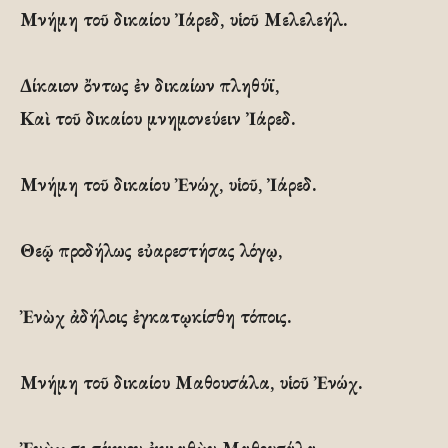
Μνήμη τοῦ δικαίου Ἰάρεδ, υἱοῦ Μελελεήλ.
Δίκαιον ὄντως ἐν δικαίων πληθύϊ,
Καὶ τοῦ δικαίου μνημονεύειν Ἰάρεδ.
Μνήμη τοῦ δικαίου Ἐνώχ, υἱοῦ, Ἰάρεδ.
Θεῷ προδήλως εὐαρεστήσας λόγῳ,
Ἐνὼχ ἀδήλοις ἐγκατῳκίσθη τόποις.
Μνήμη τοῦ δικαίου Μαθουσάλα, υἱοῦ Ἐνώχ.