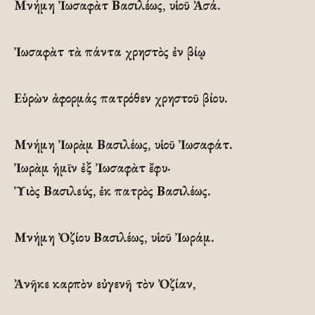
Μνήμη Ἰωσαφὰτ Βασιλέως, υἱοῦ Ἀσά.
Ἰωσαφὰτ τὰ πάντα χρηστὸς ἐν βίῳ
Εὑρὼν ἀφορμάς πατρόθεν χρηστοῦ βίου.
Μνήμη Ἰωρὰμ Βασιλέως, υἱοῦ Ἰωσαφάτ.
Ἰωρὰμ ἡμῖν ἐξ Ἰωσαφὰτ ἔφυ·
Ὑιὸς Βασιλεύς, ἐκ πατρὸς Βασιλέως.
Μνήμη Ὀζίου Βασιλέως, υἱοῦ Ἰωράμ.
Ἀνῆκε καρπὸν εὐγενῆ τὸν Ὀζίαν,