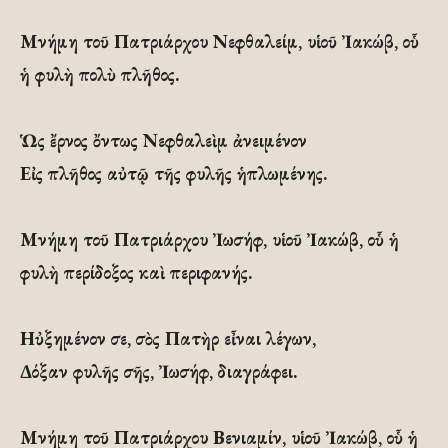
Μνήμη τοῦ Πατριάρχου Νεφθαλείμ, υἱοῦ Ἰακώβ, οὗ
ἡ φυλὴ πολὺ πλῆθος.
Ὡς ἔρνος ὄντως Νεφθαλεὶμ ἀνειμένον
Εἰς πλῆθος αὐτῷ τῆς φυλῆς ἡπλωμένης.
Μνήμη τοῦ Πατριάρχου Ἰωσήφ, υἱοῦ Ἰακώβ, οὗ ἡ
φυλὴ περίδοξος καὶ περιφανής.
Ηὐξημένον σε, σὸς Πατὴρ εἶναι λέγων,
Δόξαν φυλῆς σῆς, Ἰωσήφ, διαγράφει.
Μνήμη τοῦ Πατριάρχου Βενιαμίν, υἱοῦ Ἰακώβ, οὗ ἡ