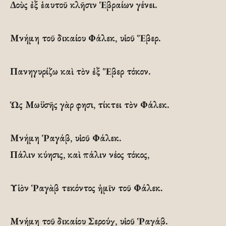
Δοὺς ἐξ ἑαυτοῦ κλῆσιν Ἑβραίων γένει.
Μνήμη τοῦ δικαίου Φάλεκ, υἱοῦ Ἕβερ.
Πανηγυρίζω καὶ τὸν ἐξ Ἕβερ τόκον.
Ὡς Μωϋσῆς γὰρ φησι, τίκτει τὸν Φάλεκ.
Μνήμη Ῥαγάβ, υἱοῦ Φάλεκ.
Πάλιν κύησις, καὶ πάλιν νέος τόκος,
Υἱὸν Ῥαγὰβ τεκόντος ἡμῖν τοῦ Φάλεκ.
Μνήμη τοῦ δικαίου Σερούχ, υἱοῦ Ῥαγάβ.