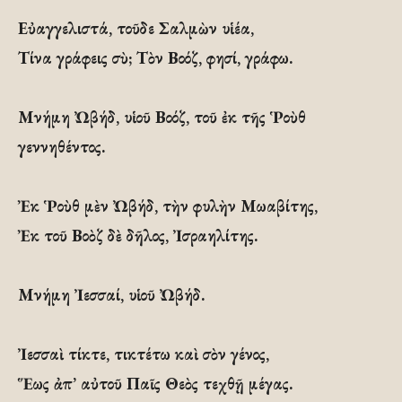
Εὐαγγελιστά, τοῦδε Σαλμὼν υἱέα,
Τίνα γράφεις σὺ; Τὸν Βοόζ, φησί, γράφω.
Μνήμη Ὠβήδ, υἱοῦ Βοόζ, τοῦ ἐκ τῆς Ῥοὺθ
γεννηθέντος.
Ἐκ Ῥοὺθ μὲν Ὠβήδ, τὴν φυλὴν Μωαβίτης,
Ἐκ τοῦ Βοὸζ δὲ δῆλος, Ἰσραηλίτης.
Μνήμη Ἰεσσαί, υἱοῦ Ὠβήδ.
Ἰεσσαὶ τίκτε, τικτέτω καὶ σὸν γένος,
Ἕως ἀπ’ αὐτοῦ Παῖς Θεὸς τεχθῇ μέγας.