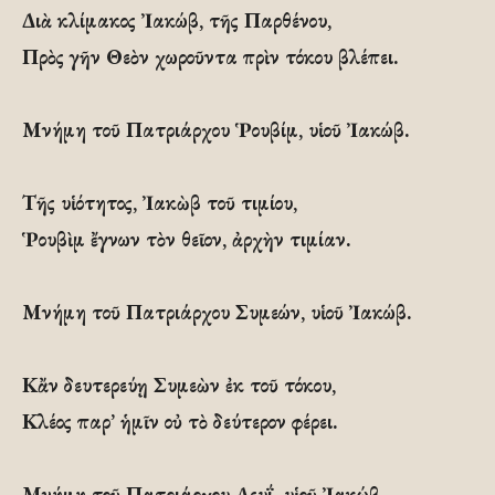
Διὰ κλίμακος Ἰακώβ, τῆς Παρθένου,
Πρὸς γῆν Θεὸν χωροῦντα πρὶν τόκου βλέπει.
Μνήμη τοῦ Πατριάρχου Ῥουβίμ, υἱοῦ Ἰακώβ.
Τῆς υἱότητος, Ἰακὼβ τοῦ τιμίου,
Ῥουβὶμ ἔγνων τὸν θεῖον, ἀρχὴν τιμίαν.
Μνήμη τοῦ Πατριάρχου Συμεών, υἱοῦ Ἰακώβ.
Κἄν δευτερεύῃ Συμεὼν ἐκ τοῦ τόκου,
Κλέος παρ’ ἡμῖν οὐ τὸ δεύτερον φέρει.
Μνήμη τοῦ Πατριάρχου Λευΐ, υἱοῦ Ἰακώβ.