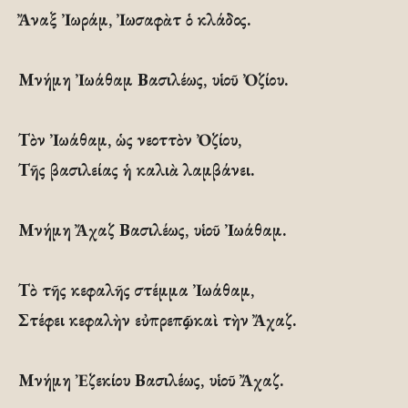
Ἄναξ Ἰωράμ, Ἰωσαφὰτ ὁ κλάδος.
Μνήμη Ἰωάθαμ Βασιλέως, υἱοῦ Ὀζίου.
Τὸν Ἰωάθαμ, ὡς νεοττὸν Ὀζίου,
Τῆς βασιλείας ἡ καλιὰ λαμβάνει.
Μνήμη Ἄχαζ Βασιλέως, υἱοῦ Ἰωάθαμ.
Τὸ τῆς κεφαλῆς στέμμα Ἰωάθαμ,
Στέφει κεφαλὴν εὐπρεπῶς καὶ τὴν Ἄχαζ.
Μνήμη Ἐζεκίου Βασιλέως, υἱοῦ Ἄχαζ.