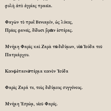
φυλὴ ἀπὸ ἀγρίας πραεῖα.
Φαγὼν τὸ πρωῒ Bενιαμίν, ὡς λύκος,
Πρᾶος φανεῖς, δίδωσι βρῶσιν ἑσπέρας.
Μνήμη Φαρὲς καὶ Ζαρὰ τῶν διδύμων, υἱῶν Ἰούδα τοῦ
Πατριάρχου.
Κοινῶς ἐπαινῶ σπέρμα κοινὸν Ἰούδα
Φαρὲς Ζαρά τε, τοὺς διδύμους συγγόνους.
Μνήμη Ἐσρώμ, υἱοῦ Φαρές.