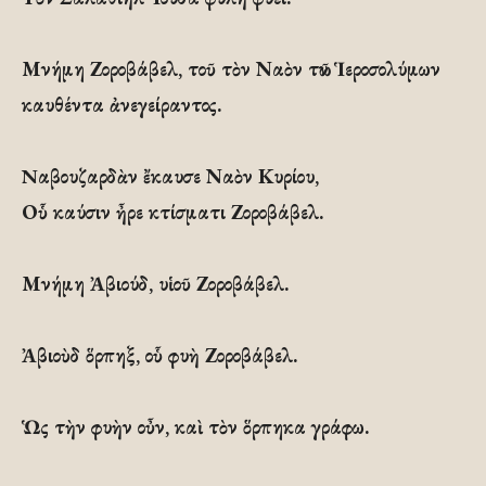
Μνήμη Ζοροβάβελ, τοῦ τὸν Ναὸν τῶν Ἱεροσολύμων
καυθέντα ἀνεγείραντος.
Nαβουζαρδὰν ἔκαυσε Ναὸν Κυρίου,
Οὗ καύσιν ἦρε κτίσματι Ζοροβάβελ.
Μνήμη Ἀβιούδ, υἱοῦ Ζοροβάβελ.
Ἀβιοὺδ ὅρπηξ, οὗ φυὴ Ζοροβάβελ.
Ὡς τὴν φυὴν οὖν, καὶ τὸν ὅρπηκα γράφω.