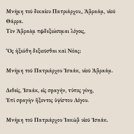
Μνήμη τοῦ δικαίου Πατριάρχου,, Ἀβραάμ, υἱοῦ
Θάρρα.
Τὸν Ἀβραὰμ πῶς δεξιώσομαι λόγοις,
Ὃς ἠξιώθη δεξιοῦσθαι καὶ Νόας;
Μνήμη τοῦ Πατριάρχου Ἰσαάκ, υἱοῦ Ἀβραάμ.
Δεθείς, Ἰσαάκ, εἰς σφαγήν, τύπος γίνῃ,
Ἐπὶ σφαγὴν ἥξοντος ὑψίστου Λόγου.
Μνήμη τοῦ Πατριάρχου Ἰακὼβ υἱοῦ Ἰσαάκ.