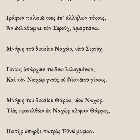
Γράφων παλαιῶν τοὺς ἐπ’ ἀλλήλων τόκους,
Ἂν ἐκλάθωμαι τὸν Σερούχ, ἁμαρτάνω.
Μνήμη τοῦ δικαίου Ναχώρ, υἱοῦ Σερούχ.
Γένους ὑπάρχειν τῶν ἄνω λελεγμένων,
Καὶ τὸν Ναχὼρ γνοὺς οὐ διϊστῶ τοῦ γένους.
Μνήμη τοῦ δικαίου Θάρρα, υἱοῦ Ναχώρ.
Υἱὸς προσελθὼν ἐκ Ναχὼρ κλῆσιν Θάρρας,
Πατὴρ ὑπῆρξε πατρὸς Ἐθνῶν μυρίων.