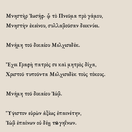
Μνηστὴρ Ἰωσήφ· ᾧ τὸ Πνεῦμα πρὸ γάμου,
Μνηστὴν ἐκείνου, συλλαβοῦσαν δεικνύει.
Μνήμη τοῦ δικαίου Μελχισεδέκ.
Ἔχει Γραφὴ πατρὸς σε καὶ μητρὸς δίχα,
Χριστοῦ τυποῦντα Μελχισεδὲκ τοὺς τόκους.
Μνήμη τοῦ δικαίου Ἰώβ.
Ὕψιστον εὑρὼν ἀξίως ἐπαινέτην,
Ἰὼβ ἐπαίνων οὐ δέῃ τῶν γηΐνων.