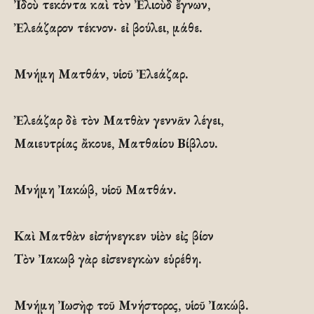
Ἰδοὺ τεκόντα καὶ τὸν Ἐλιοὺδ ἔγνων,
Ἐλεάζαρον τέκνον· εἰ βούλει, μάθε.
Μνήμη Ματθάν, υἱοῦ Ἐλεάζαρ.
Ἐλεάζαρ δὲ τὸν Ματθὰν γεννᾶν λέγει,
Μαιευτρίας ἄκουε, Ματθαίου Βίβλου.
Μνήμη Ἰακώβ, υἱοῦ Ματθάν.
Καὶ Ματθὰν εἰσήνεγκεν υἱὸν εἰς βίον
Τὸν Ἰακωβ γὰρ εἰσενεγκὼν εὑρέθη.
Μνήμη Ἰωσὴφ τοῦ Μνήστορος, υἱοῦ Ἰακώβ.