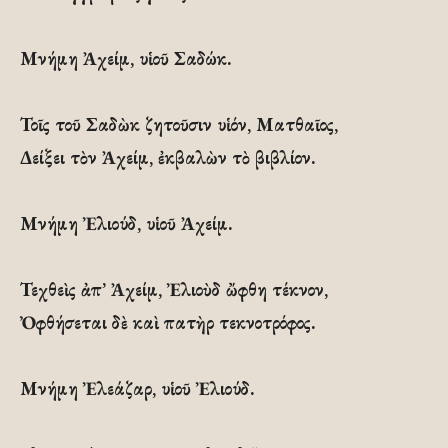
Μνήμη Ἀχείμ, υἱοῦ Σαδώκ.
Τοῖς τοῦ Σαδὼκ ζητοῦσιν υἱόν, Ματθαῖος,
Δείξει τὸν Ἀχείμ, ἐκβαλὼν τὸ βιβλίον.
Μνήμη Ἐλιούδ, υἱοῦ Ἀχείμ.
Τεχθεὶς ἀπ’ Ἀχείμ, Ἐλιοὺδ ὤφθη τέκνον,
Ὀφθήσεται δὲ καὶ πατὴρ τεκνοτρόφος.
Μνήμη Ἐλεάζαρ, υἱοῦ Ἐλιούδ.