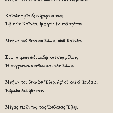
Καϊνᾶν ἡμῖν ἐξεγήγερται νέος,
Τῷ πρὶν Καϊνᾶν, ἐμφερὴς ἐκ τοῦ τρόπου.
Μνήμη τοῦ δικαίου Σάλα, υἱοῦ Καϊνᾶν.
Συμπατριωτῶν ὁρμαθῷ καὶ συμφύλων,
Ἡ συγγένεια συνδέει καὶ τὸν Σάλα.
Μνήμη τοῦ δικαίου Ἕβερ, ἀφ’ οὗ καὶ οἱ Ἰουδαῖοι
Ἑβραῖοι ἐκλήθησαν.
Μέγας τις ὄντως τοῖς Ἰουδαίοις Ἕβερ,