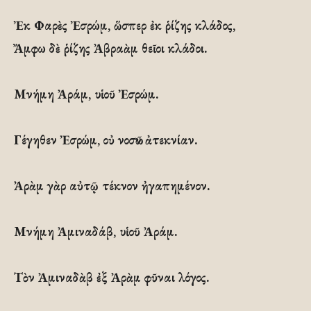
Ἐκ Φαρὲς Ἐσρώμ, ὥσπερ ἐκ ῥίζης κλάδος,
Ἄμφω δὲ ῥίζης Ἀβραὰμ θεῖοι κλάδοι.
Μνήμη Ἀράμ, υἱοῦ Ἐσρώμ.
Γέγηθεν Ἐσρώμ, οὐ νοσῶν ἀτεκνίαν.
Ἀρὰμ γὰρ αὐτῷ τέκνον ἠγαπημένον.
Μνήμη Ἀμιναδάβ, υἱοῦ Ἀράμ.
Τὸν Ἀμιναδὰβ ἐξ Ἀρὰμ φῦναι λόγος.