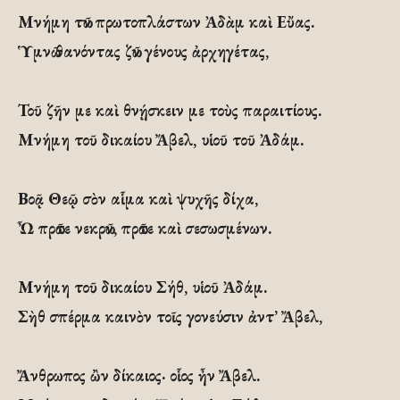
Μνήμη τῶν πρωτοπλάστων Ἀδὰμ καὶ Εὔας.
Ὑμνῶ θανόντας ζῶν γένους ἀρχηγέτας,
Τοῦ ζῆν με καὶ θνῄσκειν με τοὺς παραιτίους.
Μνήμη τοῦ δικαίου Ἄβελ, υἱοῦ τοῦ Ἀδάμ.
Βοᾷ Θεῷ σὸν αἷμα καὶ ψυχῆς δίχα,
Ὦ πρῶτε νεκρῶν, πρῶτε καὶ σεσωσμένων.
Μνήμη τοῦ δικαίου Σήθ, υἱοῦ Ἀδάμ.
Σὴθ σπέρμα καινὸν τοῖς γονεύσιν ἀντ’ Ἄβελ,
Ἄνθρωπος ὢν δίκαιος· οἷος ἦν Ἄβελ.