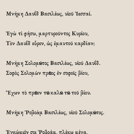
Μνήμη Δαυΐδ Βασιλέως, υἱοῦ Ἰεσσαί.
Ἐγὼ τὶ φήσω, μαρτυροῦντος Κυρίου,
Τὸν Δαυΐδ εὗρον, ὡς ἐμαυτοῦ καρδίαν;
Μνήμη Σολομῶντος Βασιλέως, υἱοῦ Δαυΐδ.
Σοφὸς Σολομὼν πρῶτος ἐν σοφοῖς βίου,
Ἔχων τὸ πρῶτον τῶν καλῶν τῶν τοῦ βίου.
Μνήμη Ῥοβοὰμ Βασιλέως, υἱοῦ Σολομῶντος.
Ἐγκώμιόν σοι Ῥοβοάμ, πλέκω μέγα,