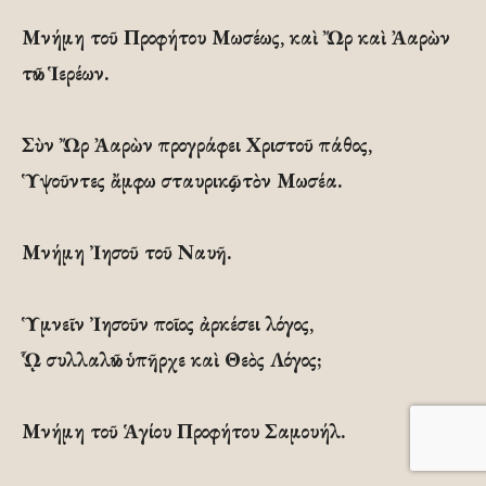
Μνήμη τοῦ Προφήτου Μωσέως, καὶ Ὤρ καὶ Ἀαρὼν
τῶν Ἱερέων.
Σὺν Ὤρ Ἀαρὼν προγράφει Χριστοῦ πάθος,
Ὑψοῦντες ἄμφω σταυρικῶς τὸν Μωσέα.
Μνήμη Ἰησοῦ τοῦ Ναυῆ.
Ὑμνεῖν Ἰησοῦν ποῖος ἀρκέσει λόγος,
ᾯ συλλαλῶν ὑπῆρχε καὶ Θεὸς Λόγος;
Μνήμη τοῦ Ἁγίου Προφήτου Σαμουήλ.