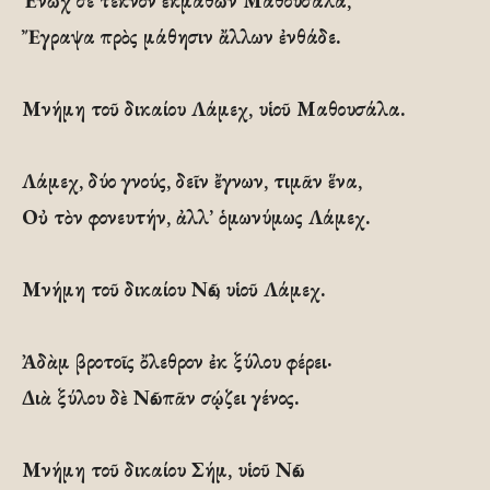
Ἐνὼχ σε τέκνον ἐκμαθὼν Μαθουσάλα,
Ἔγραψα πρὸς μάθησιν ἄλλων ἐνθάδε.
Μνήμη τοῦ δικαίου Λάμεχ, υἱοῦ Μαθουσάλα.
Λάμεχ, δύο γνούς, δεῖν ἔγνων, τιμᾶν ἕνα,
Οὐ τὸν φονευτήν, ἀλλ’ ὁμωνύμως Λάμεχ.
Μνήμη τοῦ δικαίου Νῶε, υἱοῦ Λάμεχ.
Ἀδὰμ βροτοῖς ὄλεθρον ἐκ ξύλου φέρει·
Διὰ ξύλου δὲ Νῶε πᾶν σῴζει γένος.
Μνήμη τοῦ δικαίου Σήμ, υἱοῦ Νῶε.