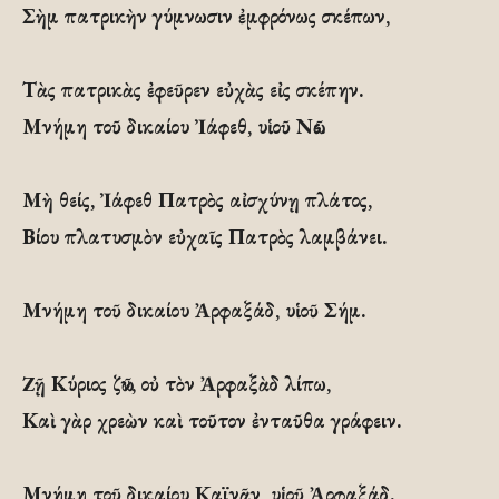
Σὴμ πατρικὴν γύμνωσιν ἐμφρόνως σκέπων,
Τὰς πατρικὰς ἐφεῦρεν εὐχὰς εἰς σκέπην.
Μνήμη τοῦ δικαίου Ἰάφεθ, υἱοῦ Νῶε.
Μὴ θείς, Ἰάφεθ Πατρὸς αἰσχύνῃ πλάτος,
Βίου πλατυσμὸν εὐχαῖς Πατρὸς λαμβάνει.
Μνήμη τοῦ δικαίου Ἀρφαξάδ, υἱοῦ Σήμ.
Zῇ Κύριος ζῶν, οὐ τὸν Ἀρφαξὰδ λίπω,
Καὶ γὰρ χρεὼν καὶ τοῦτον ἐνταῦθα γράφειν.
Μνήμη τοῦ δικαίου Καϊνᾶν, υἱοῦ Ἀρφαξάδ.