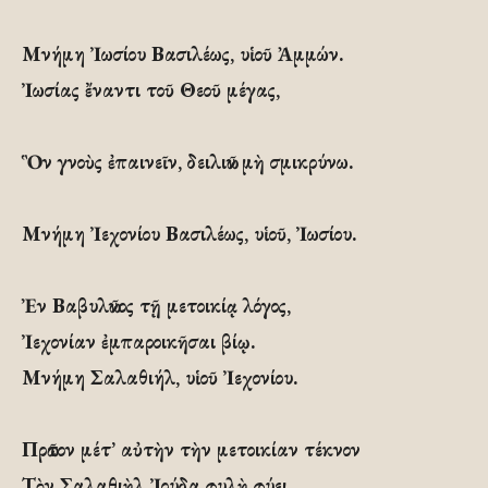
Μνήμη Ἰωσίου Βασιλέως, υἱοῦ Ἀμμών.
Ἰωσίας ἔναντι τοῦ Θεοῦ μέγας,
Ὃν γνοὺς ἐπαινεῖν, δειλιῶν μὴ σμικρύνω.
Μνήμη Ἰεχονίου Βασιλέως, υἱοῦ, Ἰωσίου.
Ἐν Βαβυλῶνος τῇ μετοικίᾳ λόγος,
Ἰεχονίαν ἐμπαροικῆσαι βίῳ.
Μνήμη Σαλαθιήλ, υἱοῦ Ἰεχονίου.
Πρῶτον μέτ’ αὐτὴν τὴν μετοικίαν τέκνον
Τὸν Σαλαθιὴλ Ἰούδα φυλὴ φύει.