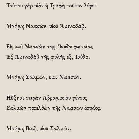
Τούτου γὰρ υἱὸν ἡ Γραφὴ τοῦτον λέγει.
Μνήμη Ναασών, υἱοῦ Ἀμιναδάβ.
Εἷς καὶ Ναασὼν τῆς, Ἰούδα φατρίας,
Ἐξ Ἀμιναδὰβ τῆς φυλῆς ἐξ, Ἰούδα.
Μνήμη Σαλμών, υἱοῦ Ναασών.
Ηὔξησε σειρὰν Ἀβραμιαίου γένους
Σαλμὼν προελθὼν τῆς Ναασὼν ὀσφύος.
Μνήμη Βοόζ, υἱοῦ Σαλμών.