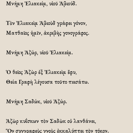
Μνήμη Ἐλιακείμ, υἱοῦ Ἀβιούδ.
Τὸν Ἐλιακεὶμ Ἀβιοὺδ γράφει γόνον,
Ματθαῖος ἡμῖν, ἀκριβὴς γονογράφος.
Μνήμη Ἀζώρ, υἱοῦ Ἐλιακείμ.
Ὁ θεῖος Ἀζὼρ ἐξ Ἐλιακεὶμ ἔφυ,
Θεία Γραφὴ λέγουσα τοῦτο πεισάτω.
Μνήμη Σαδώκ, υἱοῦ Ἀζώρ.
Ἀζὼρ κυΐσκων τὸν Σαδὼκ οὐ λανθάνει,
Ὃν συγγραφεὺς γνοὺς ἐκκαλύπτει τὸν τόκον.