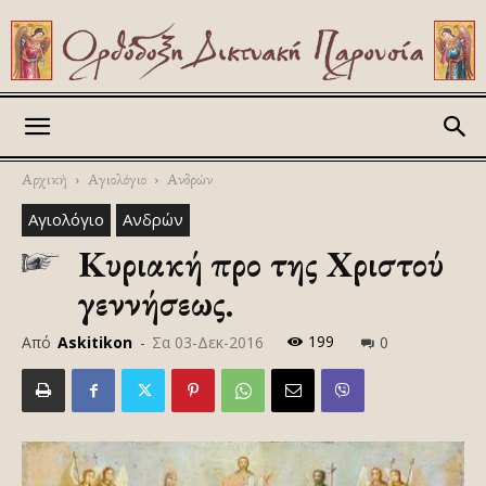
Askitikon
Αρχική
Αγιολόγιο
Ανδρών
Αγιολόγιο
Ανδρών
Κυριακή προ της Χριστού
γεννήσεως.
199
Από
Askitikon
-
Σα 03-Δεκ-2016
0