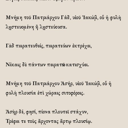
Μνήμη τοῦ Πατριάρχου Γάδ, υἱοῦ Ἰακώβ, οὗ ἡ φυλὴ
λῃστευομένη ἢ λῃστεύουσα.
Γὰδ πειρατευθείς, πειρατεύων ἐκτρέχει,
Νίκαις δὲ πάντων πειρατῶν κατισχύει.
Μνήμη τοῦ Πατριάρχου Ἀσήρ, υἱοῦ Ἰακώβ, οὗ ἡ
φυλὴ πλουσία ἐπὶ χώραις σιτοφόροις.
Ἀσὴρ δέ, φησί, πίονα πλουτεῖ στάχυν,
Τρέφει τε τοὺς ἄρχοντας ἄρτῳ πλουσίῳ.