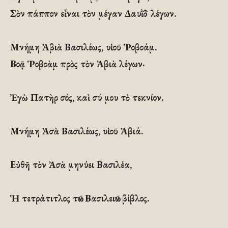
Σὸν πάππον εἶναι τὸν μέγαν Δαυῒδ λέγων.
Μνήμη Ἀβιὰ Βασιλέως, υἱοῦ Ῥοβοάμ.
Βοᾷ Ῥοβοὰμ πρὸς τὸν Ἀβιὰ λέγων·
Ἐγὼ Πατὴρ σός, καὶ σύ μου τὸ τεκνίον.
Μνήμη Ἀσὰ Βασιλέως, υἱοῦ Ἀβιά.
Εὐθῆ τὸν Ἀσὰ μηνύει Βασιλέα,
Ἡ τετράτιτλος τῶν Βασιλειῶν βίβλος.