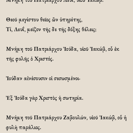
Θεοῦ μεγίστου θεῖος ὢν ὑπηρέτης,
Τί, Λευΐ, μεῖζον τῆς δε τῆς δόξης θέλεις;
Μνήμη τοῦ Πατριάρχου Ἰούδα, υἱοῦ Ἰακώβ, οὗ ἐκ
τῆς φυλῆς ὁ Χριστός.
Ἰούδαν αἰνέσουσιν οἱ σεσωσμένοι·
Ἐξ Ἰούδα γὰρ Χριστὸς ἡ σωτηρία.
Μνήμη τοῦ Πατριάρχου Ζαβουλών, υἱοῦ Ἰακώβ, οὗ ἡ
φυλὴ παράλιος.