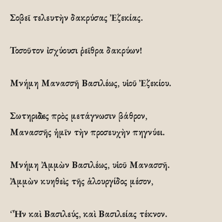
Σοβεῖ τελευτὴν δακρύσας Ἐζεκίας.
Τοσοῦτον ἰσχύουσι ῥεῖθρα δακρύων!
Μνήμη Μανασσῆ Βασιλέως, υἱοῦ Ἐζεκίου.
Σωτηριῶδες πρὸς μετάγνωσιν βάθρον,
Μανασσῆς ἡμῖν τὴν προσευχὴν πηγνύει.
Μνήμη Ἀμμὼν Βασιλέως, υἱοῦ Μανασσῆ.
Ἀμμὼν κυηθεὶς τῆς ἁλουργίδος μέσον,
‘Ἦν καὶ Βασιλεύς, καὶ Βασιλείας τέκνον.