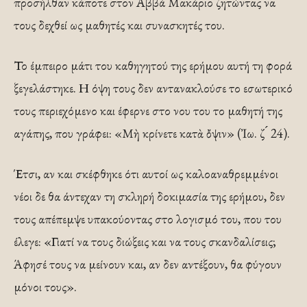
προσήλθαν κάποτε στον Αββά Μακάριο ζητώντας να
τους δεχθεί ως μαθητές και συνασκητές του.
Το έμπειρο μάτι του καθηγητού της ερήμου αυτή τη φορά
ξεγελάστηκε. Η όψη τους δεν αντανακλούσε το εσωτερικό
τους περιεχόμενο και έφερνε στο νου του το μαθητή της
αγάπης, που γράφει: «Μὴ κρίνετε κατὰ ὄψιν» (Ἰω. ζ ́ 24).
Έτσι, αν και σκέφθηκε ότι αυτοί ως καλοαναθρεμμένοι
νέοι δε θα άντεχαν τη σκληρή δοκιμασία της ερήμου, δεν
τους απέπεμψε υπακούοντας στο λογισμό του, που του
έλεγε: «Γιατί να τους διώξεις και να τους σκανδαλίσεις;
Άφησέ τους να μείνουν και, αν δεν αντέξουν, θα φύγουν
μόνοι τους».