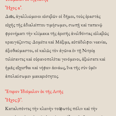
Ἦχος α’.
Δεῦτε, ἀγαλλιώμενοι εὐσεβῶν οἱ δῆμοι, τοὺς ἐραστὰς
εὐχῆς τῆς ἀδιαλείπτου τιμήσωμεν, σιωπῇ καὶ ταπεινῷ
φρονήματι τὴν κλίμακα τῆς ἀρετῆς ἀνελθόντας εὐλαβῶς
κραυγάζοντες· Δομέτιε καὶ Μάξιμε, αὐτάδελφοι νεανίαι,
ἀξιοθαύμαστοι, οἱ καλῶς τὸν ἀγῶνα ἐν τῇ Νιτρίᾳ
τελέσαντες καὶ οὐρανοπολῖται γενόμενοι, ἀξιώσατε καὶ
ἡμᾶς εὔχεσθαι καὶ νήφειν ἀενάως, ἵνα τῆς σὺν ὑμῖν
ἀπολαύσωμεν μακαριότητος.
Ἕτερον Ἰδιόμελον ἐκ τῆς Λιτῆς
Ἦχος β’.
Καταλιπόντες τὴν κλεινὴν τοῦ φωτὸς πόλιν καὶ τὴν