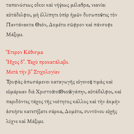
ταπεινώσεως οἶκοι καὶ νήψεως μέλαθρα, νεανίαι
αὐτάδελφοι, μὴ ἐλλίπητε ὑπὲρ ἡμῶν δυσωποῦντες τὸν
Παντάνακτα Θεόν, Δομέτιε σῶφρον καὶ πάνσοφε
Μάξιμε.
Ἕτερον Κάθισμα
Ἦχος δ’. Ταχὺ προκατάλαβε.
Μετὰ τὴν β’ Στιχολογίαν
Τρυφὰς ἀπωσάμενοι καταγωγῆς εὐγενοῦς τιμὰς καὶ
εὐμάρειαν διὰ Χριστοῦ τοῦ Θεοῦ ἀγάπην, αὐτάδελφοι, καὶ
παριδόντες τάχος τῆς νεότητος κάλλος καὶ τὴν ἀκμὴν
ἀσκήσει κατετήξατε σάρκα, Δομέτιε, συντόνου εὐχῆς
λύχνε καὶ Μάξιμε.