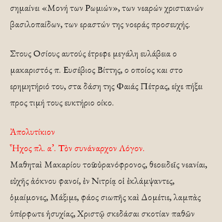
σημαίνει «Μονή των Ρωμιών», των νεαρών χριστιανών
βασιλοπαίδων, των εραστών της νοεράς προσευχής.
Στους Οσίους αυτούς έτρεφε μεγάλη ευλάβεια ο
μακαριστός π. Ευσέβιος Βίττης, ο οποίος και στο
ερημητήριό του, στα δάση της Φαιάς Πέτρας, είχε πήξει
προς τιμή τους ευκτήριο οίκο.
Ἀπολυτίκιον
Ἦχος πλ. α’. Τὸν συνάναρχον Λόγον.
Μαθηταὶ Μακαρίου τοῦ οὐρανόφρονος, θεοειδεῖς νεανίαι,
εὐχῆς ἀόκνου φανοί, ἐν Νιτρίᾳ οἱ ἐκλάμψαντες,
ὁμαίμονες, Μάξιμε, φάος σιωπῆς καὶ Δομέτιε, λαμπὰς
ὑπέρφωτε ἡσυχίας, Χριστῷ σκεδάσαι σκοτίαν παθῶν