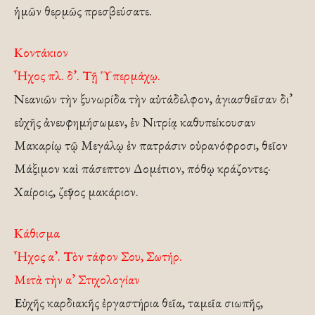
ἡμῶν θερμῶς πρεσβεύσατε.
Κοντάκιον
Ἦχος πλ. δ’. Τῇ Ὑπερμάχῳ.
Νεανιῶν τὴν ξυνωρίδα τὴν αὐτάδελφον, ἁγιασθεῖσαν δι’
εὐχῆς ἀνευφημήσωμεν, ἐν Νιτρίᾳ καθυπείκουσαν
Μακαρίῳ τῷ Μεγάλῳ ἐν πατράσιν οὐρανόφροσι, θεῖον
Μάξιμον καὶ πάσεπτον Δομέτιον, πόθῳ κράζοντες·
Χαίροις, ζεῦγος μακάριον.
Κάθισμα
Ἦχος α’. Τὸν τάφον Σου, Σωτήρ.
Μετὰ τὴν α’ Στιχολογίαν
Εὐχῆς καρδιακῆς ἐργαστήρια θεῖα, ταμεῖα σιωπῆς,