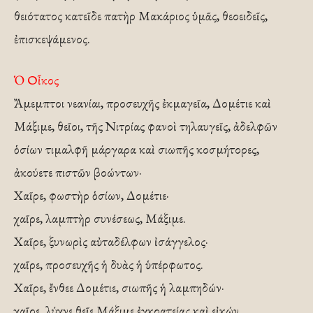
θειότατος κατεῖδε πατὴρ Μακάριος ὑμᾶς, θεοειδεῖς,
ἐπισκεψάμενος.
Ὁ Οἶκος
Ἄμεμπτοι νεανίαι, προσευχῆς ἐκμαγεῖα, Δομέτιε καὶ
Μάξιμε, θεῖοι, τῆς Νιτρίας φανοὶ τηλαυγεῖς, ἀδελφῶν
ὁσίων τιμαλφῆ μάργαρα καὶ σιωπῆς κοσμήτορες,
ἀκούετε πιστῶν βοώντων·
Χαῖρε, φωστὴρ ὁσίων, Δομέτιε·
χαῖρε, λαμπτὴρ συνέσεως, Μάξιμε.
Χαῖρε, ξυνωρὶς αὐταδέλφων ἰσάγγελος·
χαῖρε, προσευχῆς ἡ δυὰς ἡ ὑπέρφωτος.
Χαῖρε, ἔνθεε Δομέτιε, σιωπῆς ἡ λαμπηδών·
χαῖρε, λύχνε θεῖε Μάξιμε ἐγκρατείας καὶ εἰκών.