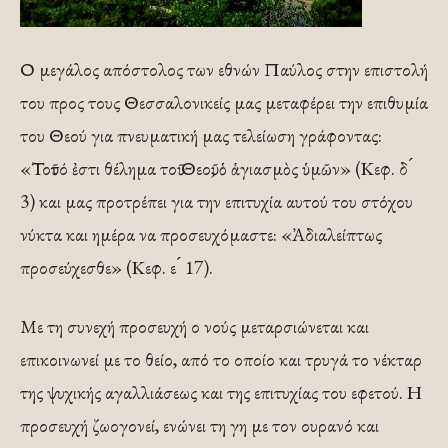
Ο μεγάλος απόστολος των εθνών Παύλος στην επιστολή
του προς τους Θεσσαλονικείς μας μεταφέρει την επιθυμία
του Θεού για πνευματική μας τελείωση γράφοντας:
«Τοῦτό ἐστι θέλημα τοῦ Θεοῦ, ὁ ἁγιασμὸς ὑμῶν» (Κεφ. δ ́
3) και μας προτρέπει για την επιτυχία αυτού του στόχου
νύκτα και ημέρα να προσευχόμαστε: «Ἀδιαλείπτως
προσεύχεσθε» (Κεφ. ε ́ 17).
Με τη συνεχή προσευχή ο νούς μεταρσιώνεται και
επικοινωνεί με το θείο, από το οποίο και τρυγά το νέκταρ
της ψυχικής αγαλλιάσεως και της επιτυχίας του εφετού. Η
προσευχή ζωογονεί, ενώνει τη γη με τον ουρανό και