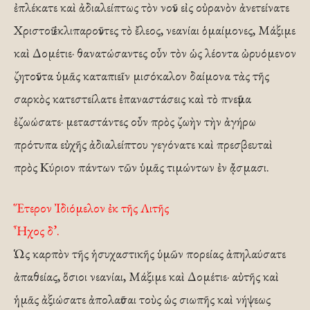
ἐπλέκατε καὶ ἀδιαλείπτως τὸν νοῦν εἰς οὐρανὸν ἀνετείνατε
Χριστοῦ ἐκλιπαροῦντες τὸ ἔλεος, νεανίαι ὁμαίμονες, Μάξιμε
καὶ Δομέτιε· θανατώσαντες οὖν τὸν ὡς λέοντα ὠρυόμενον
ζητοῦντα ὑμᾶς καταπιεῖν μισόκαλον δαίμονα τὰς τῆς
σαρκὸς κατεστείλατε ἐπαναστάσεις καὶ τὸ πνεῦμα
ἐζωώσατε· μεταστάντες οὖν πρὸς ζωὴν τὴν ἀγήρω
πρότυπα εὐχῆς ἀδιαλείπτου γεγόνατε καὶ πρεσβευταὶ
πρὸς Κύριον πάντων τῶν ὑμᾶς τιμώντων ἐν ᾄσμασι.
Ἕτερον Ἰδιόμελον ἐκ τῆς Λιτῆς
Ἦχος δ’.
Ὡς καρπὸν τῆς ἡσυχαστικῆς ὑμῶν πορείας ἀπηλαύσατε
ἀπαθείας, ὅσιοι νεανίαι, Μάξιμε καὶ Δομέτιε· αὐτῆς καὶ
ἡμᾶς ἀξιώσατε ἀπολαῦσαι τοὺς ὡς σιωπῆς καὶ νήψεως