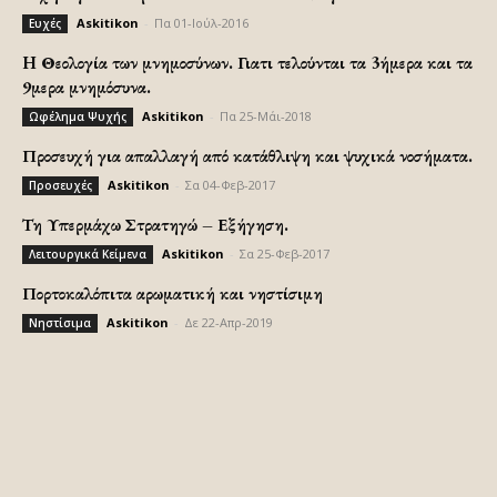
Askitikon
-
Πα 01-Ιούλ-2016
Ευχές
H Θεολογία των μνημοσύνων. Γιατι τελούνται τα 3ήμερα και τα
9μερα μνημόσυνα.
Askitikon
-
Πα 25-Μάι-2018
Ωφέλημα Ψυχής
Προσευχή για απαλλαγή από κατάθλιψη και ψυχικά νοσήματα.
Askitikon
-
Σα 04-Φεβ-2017
Προσευχές
Τη Υπερμάχω Στρατηγώ – Εξήγηση.
Askitikon
-
Σα 25-Φεβ-2017
Λειτουργικά Κείμενα
Πορτοκαλόπιτα αρωματική και νηστίσιμη
Askitikon
-
Δε 22-Απρ-2019
Νηστίσιμα