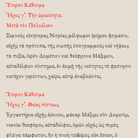
Ἕτερον Κάθισμα
Ἦχος γ’. Τὴν ὡραιότητα.
Μετὰ τὸν Πολυέλεον
Σεμνοὺς οἰκήτορας Νιτρίας μέλψωμεν ἐρήμου ᾄσμασιν,
εὐχῆς τὰ πρότυπα, τῆς σιωπῆς ὑπογραμμοὺς καὶ νήψεως
τὰ πυξία, ἱερὸν Δομέτιον καὶ θεόφρονα Μάξιμον,
αὐταδέλφων σύστημα, ἐν ἀκμῇ τῆς νεότητος τὸ φρόνησιν
κατέχον γερόντων, χαῖρε, αὐτῷ ἀναβοῶντες.
Ἕτερον Κάθισμα
Ἦχος γ’. Θείας πίστεως.
Ἐργαστήρια εὐχῆς ἀόκνου, μάκαρ Μάξιμε σὺν Δομετίῳ,
νεανίαι θεοφόροι, αὐτάδελφοι, ὑμῶν εὐχὰς ὡς πυρὸς
φλόγα πάμφωτον, ἣν ἡ πνοὴ τοῦ ἀέρος οὐκ ἔσειεν, ὁ