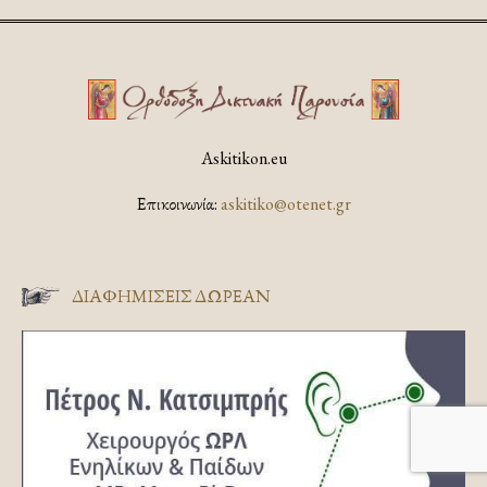
Askitikon.eu
Επικοινωνία:
askitiko@otenet.gr
ΔΙΑΦΗΜΊΣΕΙΣ ΔΩΡΕΆΝ