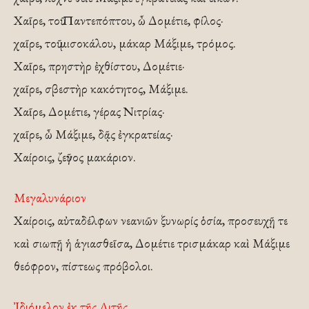
Χαῖρε, τοῦ Παντεπόπτου, ὦ Δομέτιε, φίλος·
χαῖρε, τοῦ μισοκάλου, μάκαρ Μάξιμε, τρόμος.
Χαῖρε, πρηστὴρ ἐχθίστου, Δομέτιε·
χαῖρε, σβεστὴρ κακότητος, Μάξιμε.
Χαῖρε, Δομέτιε, γέρας Νιτρίας·
χαῖρε, ὦ Μάξιμε, δᾷς ἐγκρατείας·
Χαίροις, ζεῦγος μακάριον.
Μεγαλυνάριον
Χαίροις, αὐταδέλφων νεανιῶν ξυνωρίς ὁσία, προσευχῇ τε
καὶ σιωπῇ ἡ ἁγιασθεῖσα, Δομέτιε τρισμάκαρ καὶ Μάξιμε
θεόφρον, πίστεως πρόβολοι.
Ἰδιόμελον ἐκ τῆς Λιτῆς