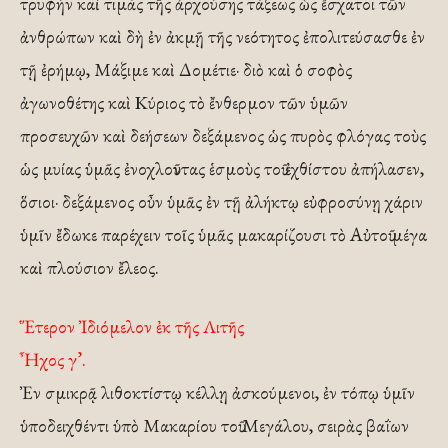
τρυφὴν καὶ τιμὰς τῆς ἀρχούσης τάξεως ὡς ἔσχατοι τῶν
ἀνθρώπων καὶ δὴ ἐν ἀκμῇ τῆς νεότητος ἐπολιτεύσασθε ἐν
τῇ ἐρήμῳ, Μάξιμε καὶ Δομέτιε· διὸ καὶ ὁ σοφὸς
ἀγωνοθέτης καὶ Κύριος τὸ ἔνθερμον τῶν ὑμῶν
προσευχῶν καὶ δεήσεων δεξάμενος ὡς πυρὸς φλόγας τοὺς
ὡς μυίας ὑμᾶς ἐνοχλοῦντας ἑσμοὺς τοῦ ἐχθίστου ἀπήλασεν,
ὅσιοι· δεξάμενος οὖν ὑμᾶς ἐν τῇ ἀλήκτῳ εὐφροσύνῃ χάριν
ὑμῖν ἔδωκε παρέχειν τοῖς ὑμᾶς μακαρίζουσι τὸ Αὐτοῦ μέγα
καὶ πλούσιον ἔλεος.
Ἕτερον Ἰδιόμελον ἐκ τῆς Λιτῆς
Ἦχος γ’.
Ἐν σμικρᾷ λιθοκτίστῳ κέλλῃ ἀσκούμενοι, ἐν τόπῳ ὑμῖν
ὑποδειχθέντι ὑπὸ Μακαρίου τοῦ Μεγάλου, σειρὰς βαΐων