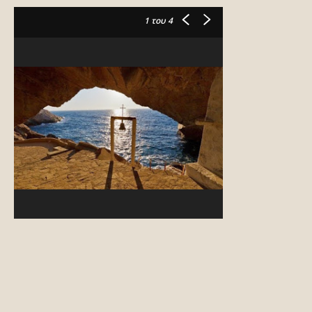
1
του 4