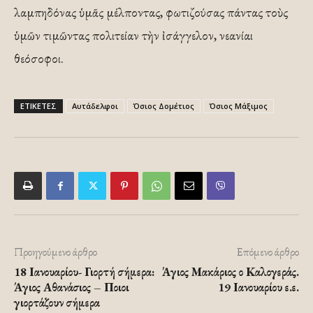
λαμπηδόνας ὑμᾶς μέλποντας, φωτιζούσας πάντας τοὺς
ὑμῶν τιμῶντας πολιτείαν τὴν ἰσάγγελον, νεανίαι
θεόσοφοι.
ΕΤΙΚΕΤΕΣ
Αυτάδελφοι
Όσιος Δομέτιος
Όσιος Μάξιμος
Προηγούμενο άρθρο
Επόμενο άρθρο
18 Ιανουαρίου- Γιορτή σήμερα:
Άγιος Μακάριος ο Καλογεράς.
Άγιος Αθανάσιος – Ποιοι
19 Ιανουαρίου ε.ε.
γιορτάζουν σήμερα