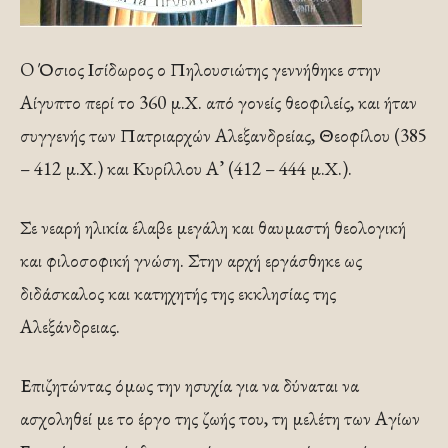
O Όσιος Ισίδωρος ο Πηλουσιώτης γεννήθηκε στην
Αίγυπτο περί το 360 μ.Χ. από γονείς θεοφιλείς, και ήταν
συγγενής των Πατριαρχών Αλεξανδρείας, Θεοφίλου (385
– 412 μ.Χ.) και Κυρίλλου Α’ (412 – 444 μ.Χ.).
Σε νεαρή ηλικία έλαβε μεγάλη και θαυμαστή θεολογική
και φιλοσοφική γνώση. Στην αρχή εργάσθηκε ως
διδάσκαλος και κατηχητής της εκκλησίας της
Αλεξάνδρειας.
Επιζητώντας όμως την ησυχία για να δύναται να
ασχοληθεί με το έργο της ζωής του, τη μελέτη των Αγίων