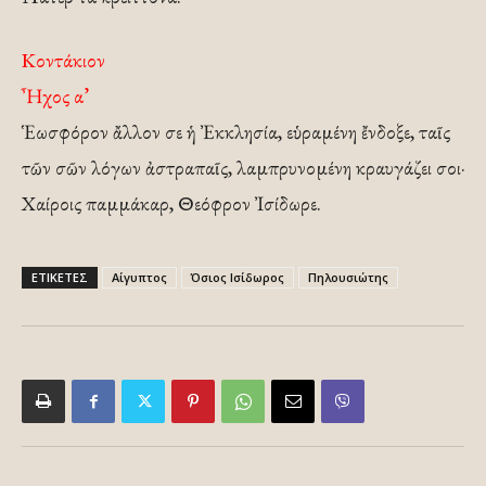
Κοντάκιον
Ἦχος α’
Ἑωσφόρον ἄλλον σε ἡ Ἐκκλησία, εὑραμένη ἔνδοξε, ταῖς
τῶν σῶν λόγων ἀστραπαῖς, λαμπρυνομένη κραυγάζει σοι·
Χαίροις παμμάκαρ, Θεόφρον Ἰσίδωρε.
ΕΤΙΚΕΤΕΣ
Αίγυπτος
Όσιος Ισίδωρος
Πηλουσιώτης