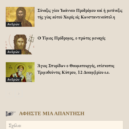
Σύναξις Ἁγίου Ἰωάννου Προδρόμου καί ἡ μετένεξις
τῆς Ἁγίας αὐτοῦ Χειρός εἰς Κωνσταντινούπολη
Ανδρών
Ο Τίμιος Πρόδρομος, ο πρώτος μοναχός
Ανδρών
Άγιος Σπυρίδων ο Θαυματουργός, επίσκοπος
Τριμυθούντος Κύπρου, 12 Δεκεμβρίου ε.ε.
Ανδρών
ΑΦΗΣΤΕ ΜΙΑ ΑΠΑΝΤΗΣΗ