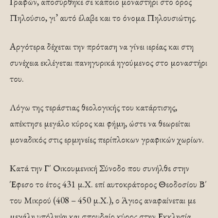
Γραφών, αποσύρθηκε σε κάποιο μοναστήρι στο όρος
Πηλούσιο, γι’ αυτό έλαβε και το όνομα Πηλουσιώτης.
Αργότερα δέχεται την πρόταση να γίνει ιερέας και στη
συνέχεια εκλέγεται πανηγυρικά ηγούμενος στο μοναστήρι
του.
Λόγω της τεράστιας θεολογικής του κατάρτισης,
απέκτησε μεγάλο κύρος και φήμη, ώστε να θεωρείται
μοναδικός στις ερμηνείες περίπλοκων γραφικών χωρίων.
Κατά την Γ΄ Οικουμενική Σύνοδο που συνήλθε στην
Έφεσο το έτος 431 μ.Χ. επί αυτοκράτορος Θεοδοσίου Β΄
του Μικρού (408 – 450 μ.Χ.), ο Άγιος αναφαίνεται με
μεγάλη υπόληψη και σπουδαίο κύρος στην Εκκλησία.