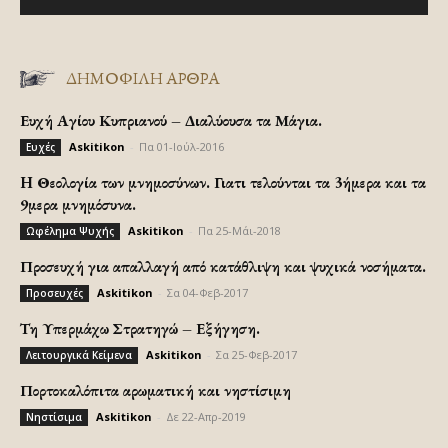
ΔΗΜΟΦΙΛΗ ΑΡΘΡΑ
Ευχή Αγίου Κυπριανού – Διαλύουσα τα Μάγια.
Askitikon
-
Πα 01-Ιούλ-2016
Ευχές
H Θεολογία των μνημοσύνων. Γιατι τελούνται τα 3ήμερα και τα
9μερα μνημόσυνα.
Askitikon
-
Πα 25-Μάι-2018
Ωφέλημα Ψυχής
Προσευχή για απαλλαγή από κατάθλιψη και ψυχικά νοσήματα.
Askitikon
-
Σα 04-Φεβ-2017
Προσευχές
Τη Υπερμάχω Στρατηγώ – Εξήγηση.
Askitikon
-
Σα 25-Φεβ-2017
Λειτουργικά Κείμενα
Πορτοκαλόπιτα αρωματική και νηστίσιμη
Askitikon
-
Δε 22-Απρ-2019
Νηστίσιμα