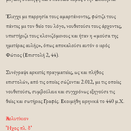
Έλεγχε με παρρησία τους αμαρτάνοντες, φώτιζε τους
πάντες με τον θείο του λόγο, νουθετούσε τους άρχοντες,
υπεστήριζε τους κλονιζόμενους και ήταν η «μούσα της
ημετέρας αυλής», όπως αποκαλούσε αυτόν ο ιερός
Φώτιος (Επιστολή 2, 44).
Συνέγραψε αρκετές πραγματείες, ως και πλήθος
επιστολών, από τις οποίες σώζονται 2.012, με τις οποίες
νουθετούσε, συμβούλευε και συγχρόνως εξηγούσε τις
θείες και σωτήριες Γραφές. Εκοιμήθη ειρηνικά το 440 μ.Χ.
Ἀπολυτίκιον
Ἦχος πλ. δ’