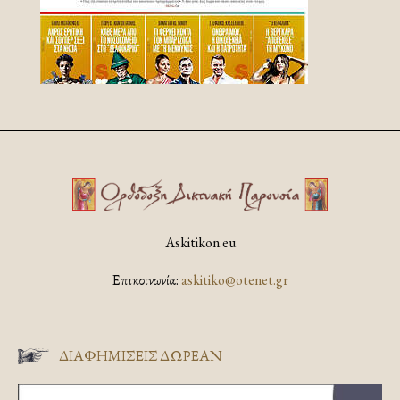
Askitikon.eu
Επικοινωνία:
askitiko@otenet.gr
ΔΙΑΦΗΜΊΣΕΙΣ ΔΩΡΕΆΝ