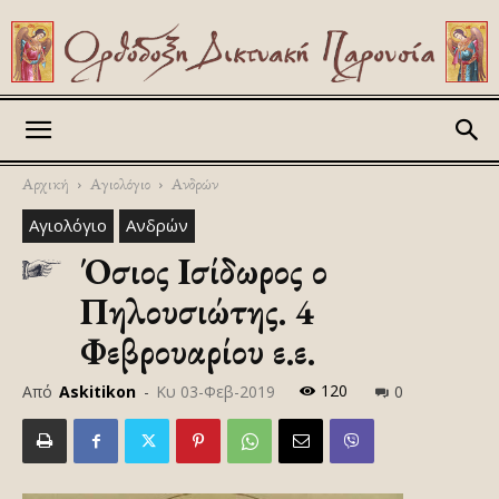
Askitikon
Αρχική
Αγιολόγιο
Ανδρών
Αγιολόγιο
Ανδρών
Όσιος Ισίδωρος ο
Πηλουσιώτης. 4
Φεβρουαρίου ε.ε.
120
Από
Askitikon
-
Κυ 03-Φεβ-2019
0