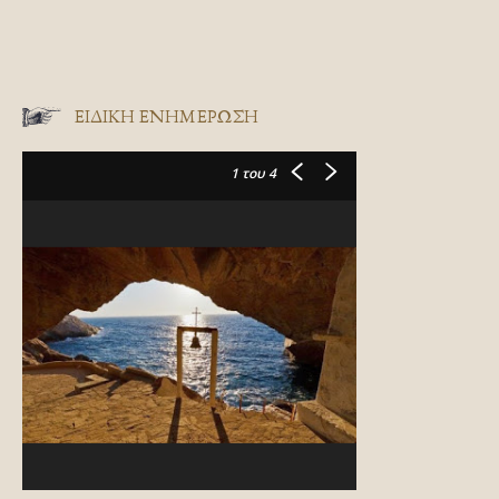
ΕΙΔΙΚΉ ΕΝΗΜΈΡΩΣΗ
1
του 4