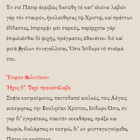
Ἐν σοί Πάτερ ἀκριβῶς διεσώθη τό κατ᾽ εἰκόνα· λαβών
γάρ τόν σταυρόν, ἠκολούθησας τῷ Χριστῷ, καί πράττων
ἐδίδασκες, ὑπερορᾷν μέν σαρκός, παρέρχεται γάρ·
ἐπιμελεῖσθαι δέ ψυχῆς, πράγματος ἀθανάτoυ· διό καί
μετά Ἀγγέλων συναγάλλεται, Ὅσιε Ἰσίδωρε τό πνεῦμά
σου.
Ἕτερον Ἀπολυτίκιον
Ήχος δ’. Ταχύ προκατάλαβε.
Σοφία κοσμούμενος, παντοδαπεί ευκλεώς, τοις Αόγοις
εκόσμησας, την Εκκλησίαν Χρίστου, Ισίδωρε Όσιε, συ
γαρ δι’ εγκράτειας, σεαυτόν εκκαθάρας, πράξει και
θεωρία, διαλάμπεις εν κοσμώ, δι’ ων μυσταγωγούμεθα,
Πάτερ τα κρείττονα.