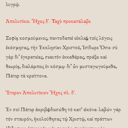
λυγρῷ.
Ἀπολυτίκιο. Ἦχος δ΄. Ταχὺ προκατάλαβε
Σοφίᾳ κοσμούμενος, παντοδαπεῖ εὐκλεῶς, τοῖς λόγοις
ἐκόσμησας, τὴν Ἐκκλησίαν Χριστοῦ, Ἰσίδωρε Ὅσιε· σὺ
γὰρ δι’ ἐγκρατείας, σεαυτὸν ἐκκαθάρας, πράξει καὶ
θεωρίᾳ, διαλάμπεις ἐν κόσμῳ· δι’ ὧν μυσταγωγούμεθα,
Πάτερ τὰ κρείττονα.
Ἕτερον Ἀπολυτίκιον Ἦχος πλ. δ΄.
Ἐν σοί Πάτερ ἀκριβῶς διεσώθη τό κατ᾽ εἰκόνα· λαβών γάρ
τόν σταυρόν, ἠκολούθησας τῷ Χριστῷ, καί πράττων