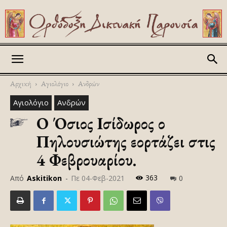
Askitikon
Αρχική
Αγιολόγιο
Ανδρών
Αγιολόγιο
Ανδρών
Ο Όσιος Ισίδωρος ο
Πηλουσιώτης εορτάζει στις
4 Φεβρουαρίου.
363
Από
Askitikon
-
Πε 04-Φεβ-2021
0