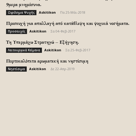
9μερα μνημόσυνα.
Askitikon
-
Πα 25-Μάι-2018
Ωφέλημα Ψυχής
Προσευχή για απαλλαγή από κατάθλιψη και ψυχικά νοσήματα.
Askitikon
-
Σα 04-Φεβ-2017
Προσευχές
Τη Υπερμάχω Στρατηγώ – Εξήγηση.
Askitikon
-
Σα 25-Φεβ-2017
Λειτουργικά Κείμενα
Πορτοκαλόπιτα αρωματική και νηστίσιμη
Askitikon
-
Δε 22-Απρ-2019
Νηστίσιμα