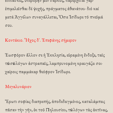
ἐδίδασκες, ὑπερορᾷν μέν σαρκός, παρέρχεται γάρ·
ἐπιμελεῖσθαι δέ ψυχῆς, πράγματος ἀθανάτoυ· διό καί
μετά Ἀγγέλων συναγάλλεται, Ὅσιε Ἰσίδωρε τό πνεῦμά
σου.
Κοντάκιο. Ἦχος δ΄. Ἐπεφάνης σήμερον
Ἐωσφόρον ἄλλον σε ἡ Ἐκκλησία, εὑραμένη ἔνδοξε, ταῖς
τῶν σῶν λόγων ἀστραπαῖς, λαμπρυνομένη κραυγάζει σοι·
χαίροις παμμάκαρ θεόφρον Ἰσίδωρε.
Μεγαλυνάριον
Ἔρωτι σοφίας διαπρεπής, ἀποδεδειγμένος, καταλάμπεις
πᾶσαν τὴν γῆν, ἐκ τοῦ Πηλουσίου, τῶν λόγων τὰς ἀκτῖνας,