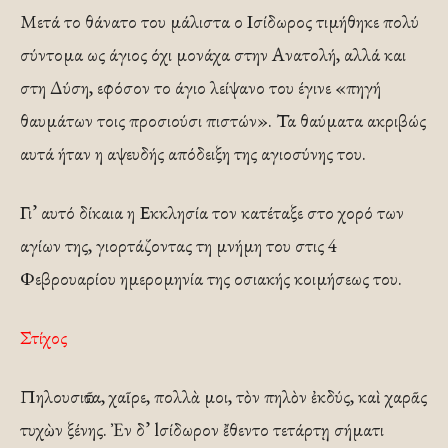
Μετά το θάνατο του μάλιστα ο Ισίδωρος τιμήθηκε πολύ
σύντομα ως άγιος όχι μονάχα στην Ανατολή, αλλά και
στη Δύση, εφόσον το άγιο λείψανο του έγινε «πηγή
θαυμάτων τοις προσιούσι πιστών». Τα θαύματα ακριβώς
αυτά ήταν η αψευδής απόδειξη της αγιοσύνης του.
Γι’ αυτό δίκαια η Εκκλησία τον κατέταξε στο χορό των
αγίων της, γιορτάζοντας τη μνήμη του στις 4
Φεβρουαρίου ημερομηνία της οσιακής κοιμήσεως του.
Στίχος
Πηλουσιῶτα, χαῖρε, πολλὰ μοι, τὸν πηλὸν ἐκδύς, καὶ χαρᾶς
τυχὼν ξένης. Ἐν δ’ lσίδωρον ἔθεντο τετάρτῃ σήματι