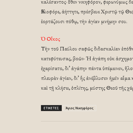
καλέσαντος· ὅθεν νικηφόρον, φερωνύμως δε
Ἀθλοφόρε, ἀήττητε, πρέσβευε Χριστῷ τῷ Θε
ἑορτάζουσι πόθῳ, τὴν ἁγίαν μνήμην σου.
Ὁ Οἶκος
Τὴν τοῦ Παύλου σαφῶς διδασκαλίαν ἐπόθησα
κατεφύτευσας, βοῶν· Ἡ ἀγάπη οὐκ ἀσχημονε
ἐχαρίσατο, δι’ ἀγάπην πάντα ὑπέμεινεν, ἥλ
πλευρὰν ἁγίαν, δι’ ἧς ἀνέβλυσεν ἡμῖν αἷμα
καὶ τῇ κλήσει, ὁπλίτης, μύστης Θεοῦ τῆς χά
ΕΤΙΚΕΤΕΣ
Άγιος Νικηφόρος