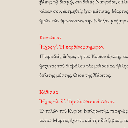
Ἀγάπης τῷ δεσμῷ, συνδεθείς Νικηφόρε, διέλυ
κάραν σου, ἐκτμηθείς ἐχρημάτισας, Μάρτυς 
ἡμῶν τῶν ὑμνούντων, τήν ἔνδοξον μνήμην 
Κοντάκιον
Ἦχος γ’. Ἡ παρθένος σήμερον.
Πτερωθεὶς Ἀοίδιμε, τῇ τοῦ Κυρίου ἀγάπῃ, κ
ᾔσχυνας τοῦ διαβόλου τὰς μεθοδείας, ἤθλησα
ὁπλίτης μύστης, Θεοῦ τῆς Χάριτος.
Κάθισμα
Ἦχος πλ. δ’. Τὴν Σοφίαν καὶ Λόγον.
Ἐντολῶν τοῦ Κυρίου ἐκπληρωτής, πεφηνὼς κ
αὐτοῦ Μάρτυς ἔχοντι, καὶ τὴν διὰ ξίφους, τ