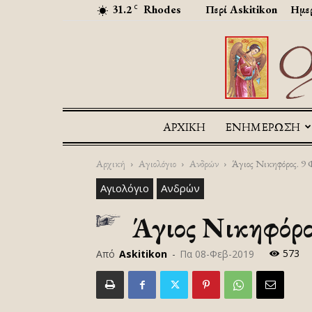
31.2
Rhodes
Περί Askitikon
Ημερ
C
ΑΡΧΙΚΉ
ΕΝΗΜΕΡΩΣΗ
Αρχική
Αγιολόγιο
Ανδρών
Άγιος Νικηφόρος. 9 Φ
Αγιολόγιο
Ανδρών
Άγιος Νικηφόρος
573
Από
Askitikon
-
Πα 08-Φεβ-2019