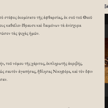
 τὸ στέφος ἐκομίσατο τῆς ἀφθαρσίας, ἐκ σοῦ τοῦ Θεοῦ
ους καθεῖλεν ἔθραυσε καὶ δαιμόνων τὰ ἀνίσχυρα
 σῶσον τὰς ψυχὰς ἡμῶν.
ήν, τοῦ νόμου τῆς χάριτος, ἐκπληρωτῆς ἀκριβής,
 ὡς σαυτὸν ἀγαπήσας, ἤθλησας Νικηφόρε, καὶ τὸν ὄφιν
ησαν.