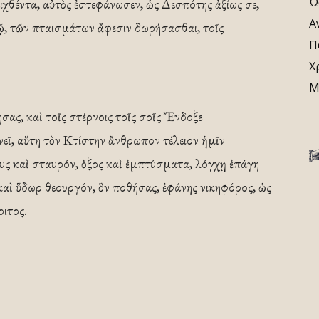
Ω
ιχθέντα, αὐτὸς ἐστεφάνωσεν, ὡς Δεσπότης ἀξίως σε,
Α
ῷ, τῶν πταισμάτων ἄφεσιν δωρήσασθαι, τοῖς
Π
Χ
Μ
ς, καὶ τοῖς στέρνοις τοῖς σοῖς Ἔνδοξε
ῖ, αὕτη τὸν Κτίστην ἄνθρωπον τέλειον ἡμῖν
ους καὶ σταυρόν, ὄξος καὶ ἐμπτύσματα, λόγχῃ ἐπάγη
 καὶ ὕδωρ θεουργόν, ὃν ποθήσας, ἐφάνης νικηφόρος, ὡς
ριτος.