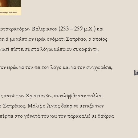
αυτοκρατόρων Βαλεριανού (253 – 259 μ.Χ.) και
τενά με κάποιον ιερέα ονόματι Σαπρίκιο, ο οποίος
ιατί πίστευσε στα λόγια κάποιου συκοφάντη.
 ιερέα να του πει τον λόγο και να τον συγχωρέσει,
ς κατά των Χριστιανών, συνελήφθησαν πολλοί
 ο Σαπρίκιος. Μόλις ο Άγιος διέκρινε μεταξύ των
 πέφτει στο γόνατά του και τον παρακαλεί με δάκρυα