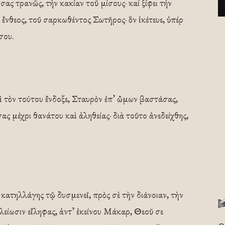
σας τρανῶς, τήν κακίαν τοῦ μίσους· καί ξίφει τήν
ἔνθεος, τοῦ σαρκωθέντος Σωτῆρος· ὃν ἱκέτευε, ὑπέρ
σου.
αὶ τὸν τούτου ἔνδοξε, Σταυρὸν ἐπ’ ὤμων βαστάσας,
ς μέχρι θανάτου καὶ ἀληθείας· διὰ τοῦτο ἀνεδείχθης,
ατηλλάγης τῷ δυσμενεῖ, πρὸς σὲ τὴν διάνοιαν, τὴν
ελείωσιν εἴληφας, ἀντ’ ἐκείνου Μάκαρ, Θεοῦ σε