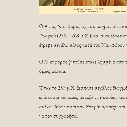
O Άγιος Νικηφόρος έζησε στα χρόνια των 
Γαληνού (259 – 268 μ.Χ.), και συνδεόταν σ
έτρεφε μεγάλο μίσος κατά του Νικηφόρου γ
O Νικηφόρος ζητούσε επανειλημμένα από τον
όμως μάταια.
Όταν το 257 μ.Χ. ξέσπασε μεγάλος διωγμό
επίσκοποι και ιερείς μεταξύ των οποίων και
συλληφθέντων και τον Σαπρίκιο, τρέχει και
να τον συγχωρήσει.