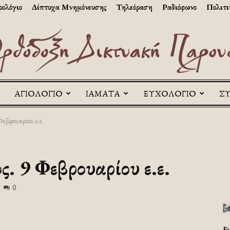
ολόγιο
Δίπτυχα Μνημόνευσης
Τηλεόραση
Ραδιόφωνο
Πολιτι
ΑΓΙΟΛΟΓΙΟ
ΙΑΜΑΤΑ
ΕΥΧΟΛΟΓΙΟ
Σ
Askitikon
εβρουαρίου ε.ε.
. 9 Φεβρουαρίου ε.ε.
0
Ε