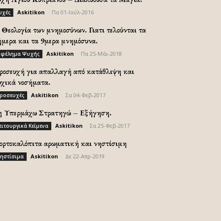
Askitikon
-
Πα 01-Ιούλ-2016
υχές
Θεολογία των μνημοσύνων. Γιατι τελούνται τα
ήμερα και τα 9μερα μνημόσυνα.
Askitikon
-
Πα 25-Μάι-2018
φέλημα Ψυχής
ροσευχή για απαλλαγή από κατάθλιψη και
υχικά νοσήματα.
Askitikon
-
Σα 04-Φεβ-2017
ροσευχές
η Υπερμάχω Στρατηγώ – Εξήγηση.
Askitikon
-
Σα 25-Φεβ-2017
ειτουργικά Κείμενα
ορτοκαλόπιτα αρωματική και νηστίσιμη
Askitikon
-
Δε 22-Απρ-2019
ηστίσιμα