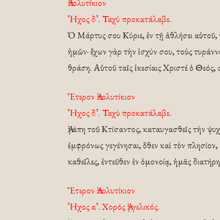
Ἀπολυτίκιον
Ἦχος δ’. Ταχύ προκατάλαβε.
Ὁ Μάρτυς σου Κύριε, ἐν τῇ ἀθλήσει αὐτοῦ,
ἡμῶν· ἔχων γὰρ τὴν ἰσχύν σου, τοὺς τυράνν
θράση. Αὐτοῦ ταῖς ἱκεσίαις Χριστέ ὁ Θεός,
Ἕτερον Ἀπολυτίκιον
Ἦχος δ’. Ταχὺ προκατάλαβε.
Ἀγάπη τοῦ Κτίσαντος, καταυγασθεῖς τὴν ψυχ
ἐμφρόνως γεγένησαι, ὅθεν καὶ τὸν πλησίον,
καθεῖλες, ἐντεῦθεν ἐν ὁμονοίᾳ, ἠμᾶς διατήρ
Ἕτερον Ἀπολυτίκιον
Ἦχος α’. Χορός Ἀγγελικός.