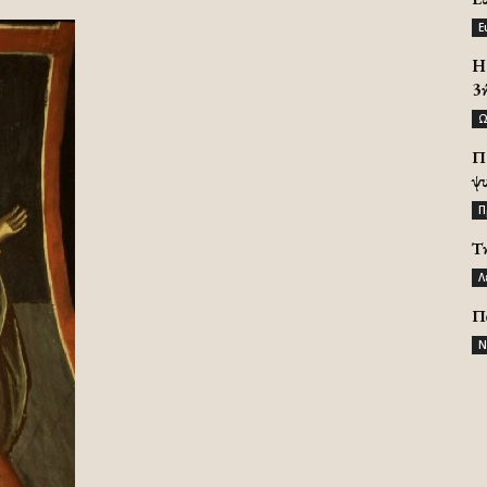
Ε
H 
3
Ω
Π
ψ
Π
Τ
Λ
Π
Ν