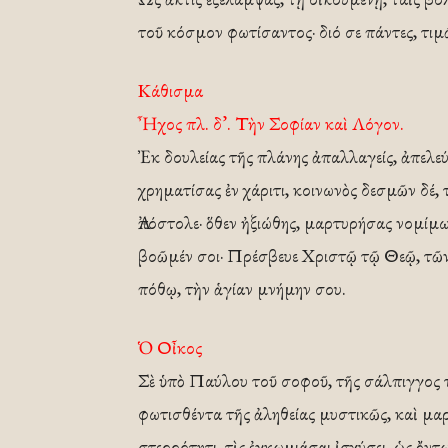
τοῦ κόσμον φωτίσαντος· διό σε πάντες, τι
Κάθισμα
Ἦχος πλ. δ’. Τὴν Σοφίαν καὶ Λόγον.
Ἐκ δουλείας τῆς πλάνης ἀπαλλαγείς, ἀπελε
χρηματίσας ἐν χάριτι, κοινωνὸς δεσμῶν δέ,
Ἀπόστολε· ὅθεν ἠξιώθης, μαρτυρήσας νομίμ
βοῶμέν σοι· Πρέσβευε Χριστῷ τῷ Θεῷ, τῶν
πόθῳ, τὴν ἁγίαν μνήμην σου.
Ὁ Οἶκος
Σὲ ὑπὸ Παύλου τοῦ σοφοῦ, τῆς σάλπιγγος τῆ
φωτισθέντα τῆς ἀληθείας μυστικῶς, καὶ μαρ
στερρότητι, τὶς ἐγκωμιάσαι ἰσχύσει, ὡς ὄντ