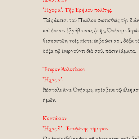
Ἦχος α’. Τῆς Ἐρήμου πολίτης.
Ταὶς ἀκτίσι τοῦ Παύλου φωτισθεῖς τὴν διάν
καὶ ὄνησιν ἐβράβευσας ζωῆς, Ὀνήσιμε θερ
θεοπρεπῶν, τοὶς πίστει ἐκβοώσι σοι, δόξα 
δόξα τῷ ἐνεργούντι διὰ σοῦ, πάσιν ἰάματα.
Ἕτερον Ἀπολυτίκιον
Ἦχος γ’.
Ἀπόστολε ἅγιε Ὀνήσιμε, πρέσβευε τῷ ἐλεήμο
ἡμῶν.
Κοντάκιον
Ἦχος δ’ . Ἐπεφάνης σήμερον.
Ὡς ἀκτίς ἐξέλαμψας, τῇ οἰκουμένῃ, ταῖς 