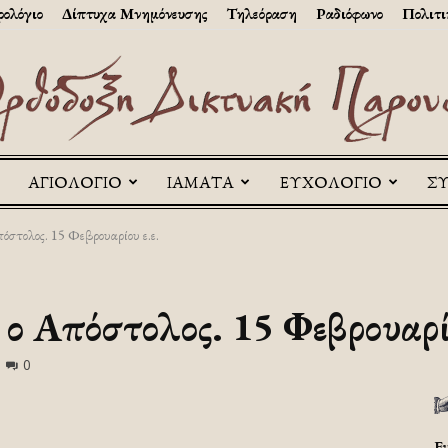
ολόγιο
Δίπτυχα Μνημόνευσης
Τηλεόραση
Ραδιόφωνο
Πολιτι
ΑΓΙΟΛΟΓΙΟ
ΙΑΜΑΤΑ
ΕΥΧΟΛΟΓΙΟ
Σ
Askitikon
όστολος. 15 Φεβρουαρίου ε.ε.
ο Απόστολος. 15 Φεβρουαρίο
0
Ε