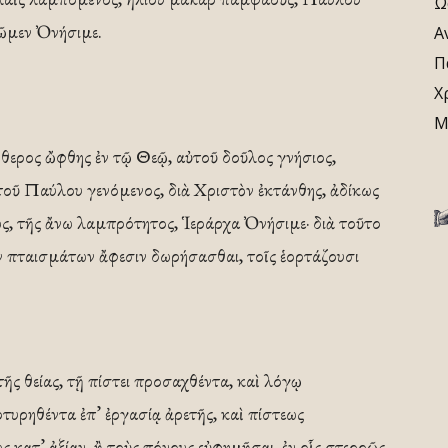
Ω
μῶμεν Ὀνήσιμε.
Α
Π
Χ
Μ
ύθερος ὤφθης ἐν τῷ Θεῷ, αὐτοῦ δοῦλος γνήσιος,
 τοῦ Παύλου γενόμενος, διὰ Χριστὸν ἐκτάνθης, ἀδίκως
ως, τῆς ἄνω λαμπρότητος, Ἱεράρχα Ὀνήσιμε· διὰ τοῦτο
 πταισμάτων ἄφεσιν δωρήσασθαι, τοῖς ἑορτάζουσι
ς θείας, τῇ πίστει προσαχθέντα, καὶ λόγῳ
τυρηθέντα ἐπ’ ἐργασίᾳ ἀρετῆς, καὶ πίστεως
ως κατ’ ἀξίαν, ἢ τοὺς πόνους εὐφημῆσαι, ἐν οἷς στερρῶς