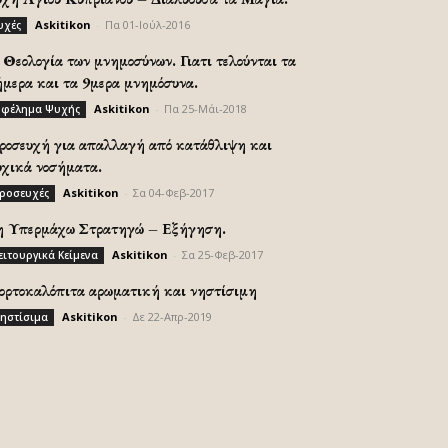
Askitikon
-
Πα 01-Ιούλ-2016
υχές
Θεολογία των μνημοσύνων. Γιατι τελούνται τα
ήμερα και τα 9μερα μνημόσυνα.
Askitikon
-
Πα 25-Μάι-2018
φέλημα Ψυχής
ροσευχή για απαλλαγή από κατάθλιψη και
υχικά νοσήματα.
Askitikon
-
Σα 04-Φεβ-2017
ροσευχές
η Υπερμάχω Στρατηγώ – Εξήγηση.
Askitikon
-
Σα 25-Φεβ-2017
ειτουργικά Κείμενα
ορτοκαλόπιτα αρωματική και νηστίσιμη
Askitikon
-
Δε 22-Απρ-2019
ηστίσιμα