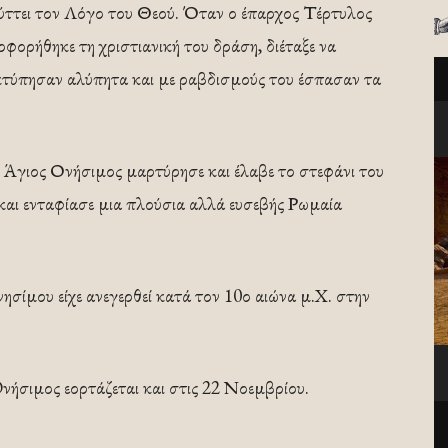
ύττει τον Λόγο του Θεού. Όταν ο έπαρχος Τέρτυλος
οφορήθηκε τη χριστιανική του δράση, διέταξε να
 κτύπησαν αλύπητα και με ραβδισμούς του έσπασαν τα
ο Άγιος Ονήσιμος μαρτύρησε και έλαβε το στεφάνι του
 και ενταφίασε μια πλούσια αλλά ευσεβής Ρωμαία
ίμου είχε ανεγερθεί κατά τον 10ο αιώνα μ.Χ. στην
ήσιμος εορτάζεται και στις 22 Νοεμβρίου.