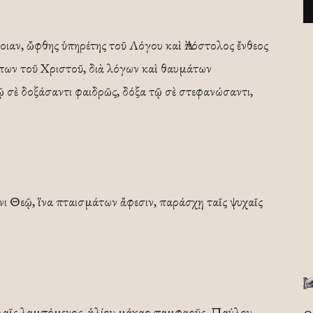
οιαν, ὤφθης ὑπηρέτης τοῦ Λόγου καὶ Ἀπόστολος ἔνθεος
άπων τοῦ Χριστοῦ, διὰ λόγων καὶ θαυμάτων
τῷ σὲ δοξάσαντι φαιδρῶς, δόξα τῷ σὲ στεφανώσαντι,
νι Θεῷ, ἵνα πταισμάτων ἄφεσιν, παράσχῃ ταῖς ψυχαῖς
βολαῖς λαμπόμενος, ἡλίου μάκαρ παμφαοῦς, Παύλου