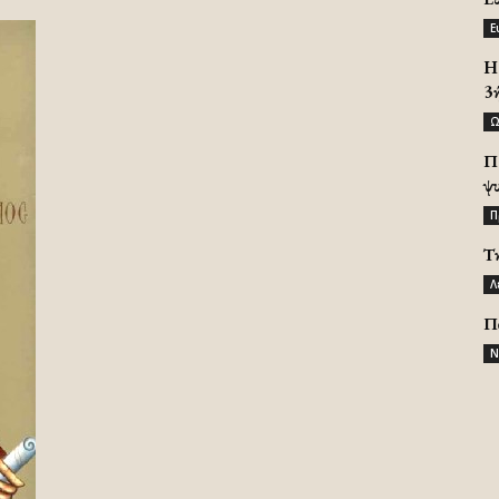
Ε
H 
3
Ω
Π
ψ
Π
Τ
Λ
Π
Ν