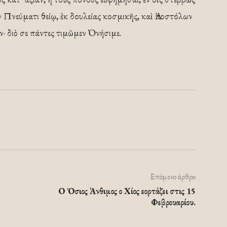
ν Πνεύματι θείῳ, ἐκ δουλείας κοσμικῆς, καὶ Ἀποστόλων
· διὸ σε πάντες τιμῶμεν Ὀνήσιμε.
Επόμενο άρθρο
Ο Όσιος Άνθιμος ο Χίος εορτάζει στις 15
Φεβρουαρίου.