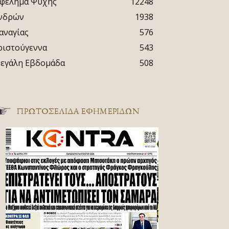
φέλημα Ψυχής
12248
νδρών
1938
αναγίας
576
ριστούγεννα
543
εγάλη Εβδομάδα
508
ΠΡΩΤΟΣΈΛΙΔΑ ΕΦΗΜΕΡΊΔΩΝ