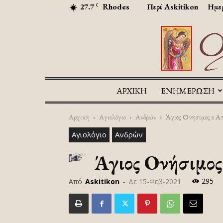
27.7
Rhodes
Περί Askitikon
Ημερ
C
ΑΡΧΙΚΉ
ΕΝΗΜΕΡΩΣΗ
Αρχική
Αγιολόγιο
Ανδρών
Άγιος Ονήσιμος ο Απ
Αγιολόγιο
Ανδρών
Άγιος Ονήσιμος 
295
Από
Askitikon
-
Δε 15-Φεβ-2021