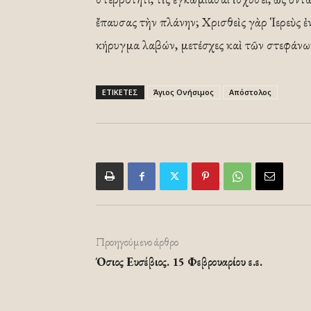
ἔπαυσας τὴν πλάνην; Χρισθεὶς γὰρ Ἱερεὺς ἐ
κήρυγμα λαβών, μετέσχες καὶ τῶν στεφάνων
ΕΤΙΚΕΤΕΣ
Άγιος Ονήσιμος
Απόστολος
Προηγούμενο άρθρο
Όσιος Ευσέβιος. 15 Φεβρουαρίου ε.ε.