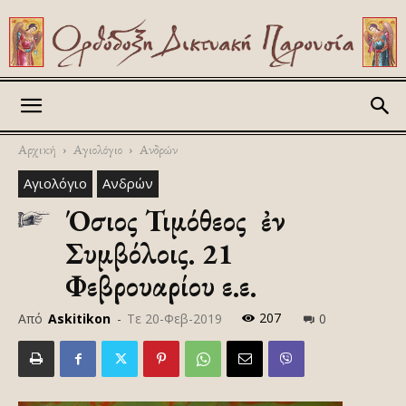
Askitikon
Αρχική
Αγιολόγιο
Ανδρών
Αγιολόγιο
Ανδρών
Όσιος Τιμόθεος ὁ ἐν
Συμβόλοις. 21
Φεβρουαρίου ε.ε.
207
Από
Askitikon
-
Τε 20-Φεβ-2019
0