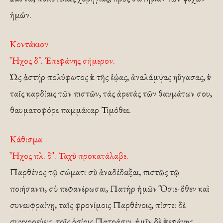
ἠμῶν.
Κοντάκιον
Ἦχος δ’. Ἐπεφάνης σήμερον.
Ὡς ἀστήρ πολύφωτος ἐκ τῆς ἑῴας, ἀναλάμψας ηὔγασας, ἐν
ταῖς καρδίαις τῶν πιστῶν, τάς ἀρετάς τῶν θαυμάτων σου,
θαυματοφόρε παμμάκαρ Τιμόθεε.
Κάθισμα
Ἦχος πλ. δ’. Ταχὺ προκατάλαβε.
Παρθένος τῷ σώματι σὺ ἀναδέδειξαι, πιστῶς τῷ
ποιήσαντι, σὺ πεφανέρωσαι, Πατὴρ ἡμῶν Ὅσιε· ὅθεν καὶ
συνευφραίνῃ, ταῖς φρονίμοις Παρθένοις, πίστει δὲ
συγχορεύεις, τοῖς ὁσίοις Πατράσιν, ἡμῖν δὲ ἐπεφάνης