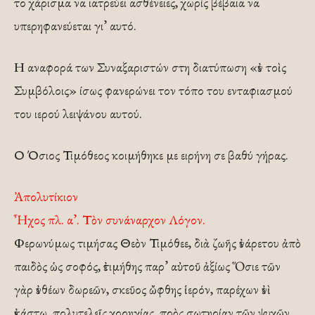
το χάρισμα να ιατρεύει ασθένειες, χωρίς βέβαια να
υπερηφανεύεται γι’ αυτό.
Η αναφορά των Συναξαριστών στη διατύπωση «ἐν τοὶς
Συμβόλοις» ίσως φανερώνει τον τόπο του ενταφιασμού
του ιερού λειψάνου αυτού.
Ο Όσιος Τιμόθεος κοιμήθηκε με ειρήνη σε βαθύ γήρας.
Ἀπολυτίκιον
Ἦχος πλ. α’. Τὸν συνάναρχον Λόγον.
Φερωνύμως τιμήσας Θεὸν Τιμόθεε, διὰ ζωῆς ἐνάρετου ἀπὸ
παιδὸς ὡς σοφός, ἐτιμήθης παρ’ αὐτοῦ ἀξίως Ὅσιε τῶν
γὰρ ἐνθέων δωρεῶν, σκεῦος ὤφθης ἱερόν, παρέχων ἐνὶ
ἐκάστω, πολυτελεῖς χορηγίας, πρὸς σωτηρίαν τῶν ψυχῶν