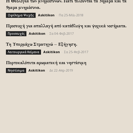
H Θεολογία των μνημοσύνων. Γιατι τελούνται τα 3ήμερα και τα
9μερα μνημόσυνα.
Askitikon
-
Πα 25-Μάι-2018
Ωφέλημα Ψυχής
Προσευχή για απαλλαγή από κατάθλιψη και ψυχικά νοσήματα.
Askitikon
-
Σα 04-Φεβ-2017
Προσευχές
Τη Υπερμάχω Στρατηγώ – Εξήγηση.
Askitikon
-
Σα 25-Φεβ-2017
Λειτουργικά Κείμενα
Πορτοκαλόπιτα αρωματική και νηστίσιμη
Askitikon
-
Δε 22-Απρ-2019
Νηστίσιμα