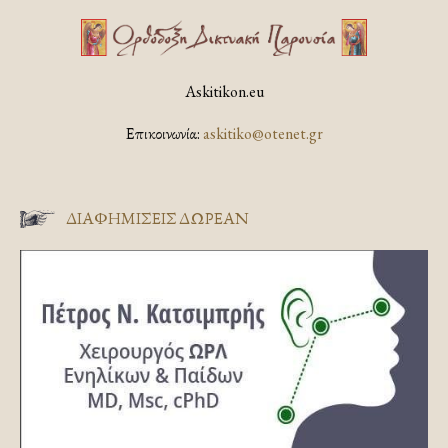
Askitikon.eu
Επικοινωνία:
askitiko@otenet.gr
ΔΙΑΦΗΜΊΣΕΙΣ ΔΩΡΕΆΝ