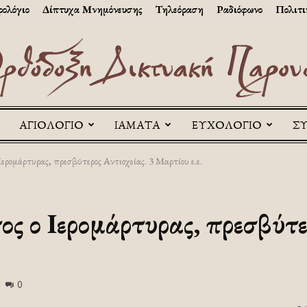
ολόγιο
Δίπτυχα Μνημόνευσης
Τηλεόραση
Ραδιόφωνο
Πολιτι
ΑΓΙΟΛΟΓΙΟ
ΙΑΜΑΤΑ
ΕΥΧΟΛΟΓΙΟ
Σ
Askitikon
Ιερομάρτυρας, πρεσβύτερος Αντιοχείας. 3 Μαρτίου ε.ε.
ς ο Ιερομάρτυρας, πρεσβύτε
0