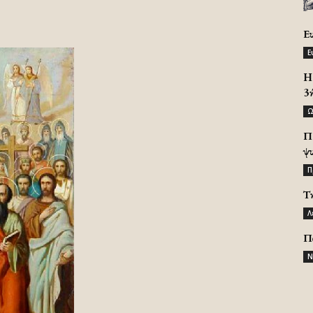
Ε
Ε
H 
3
Ω
Π
ψ
Π
Τ
Λ
Π
Ν