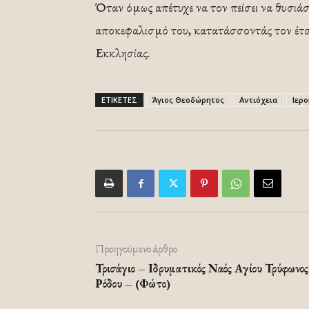
Όταν όμως απέτυχε να τον πείσει να θυσιάσε
αποκεφαλισμό του, κατατάσσοντάς τον έτ
Εκκλησίας.
ΕΤΙΚΕΤΕΣ
Άγιος Θεοδώρητος
Αντιόχεια
Ιερ
Προηγούμενο άρθρο
Τρισάγιο – Ιδρυματικός Ναός Αγίου Τρύφωνος
Ρόδου – (Φώτο)