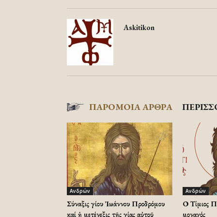
Askitikon
ΠΑΡΟΜΟΙΑ ΑΡΘΡΑ
ΠΕΡΙΣΣ
Ανδρών
Ανδρών
Σύναξις Ἁγίου Ἰωάννου Προδρόμου
Ο Τίμιος Π
καί ἡ μετένεξις τῆς Ἁγίας αὐτοῦ
μοναχός