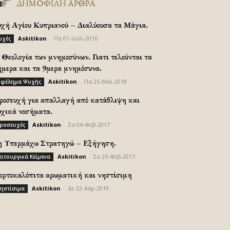
ΔΗΜΟΦΙΛΗ ΑΡΘΡΑ
υχή Αγίου Κυπριανού – Διαλύουσα τα Μάγια.
Askitikon
-
Πα 01-Ιούλ-2016
υχές
Θεολογία των μνημοσύνων. Γιατι τελούνται τα
ήμερα και τα 9μερα μνημόσυνα.
Askitikon
-
Πα 25-Μάι-2018
φέλημα Ψυχής
ροσευχή για απαλλαγή από κατάθλιψη και
υχικά νοσήματα.
Askitikon
-
Σα 04-Φεβ-2017
ροσευχές
η Υπερμάχω Στρατηγώ – Εξήγηση.
Askitikon
-
Σα 25-Φεβ-2017
ειτουργικά Κείμενα
ορτοκαλόπιτα αρωματική και νηστίσιμη
Askitikon
-
Δε 22-Απρ-2019
ηστίσιμα