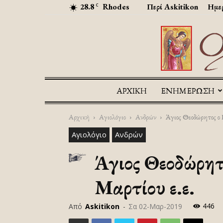
28.8
Rhodes
Περί Askitikon
Ημερ
C
ΑΡΧΙΚΉ
ΕΝΗΜΕΡΩΣΗ
Αρχική
Αγιολόγιο
Ανδρών
Άγιος Θεοδώρητος ο 
Αγιολόγιο
Ανδρών
Άγιος Θεοδώρητο
Μαρτίου ε.ε.
446
Από
Askitikon
-
Σα 02-Μαρ-2019