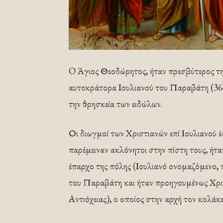
O Άγιος Θεοδώρητος, ήταν πρεσβύτερος της
αυτοκράτορα Ιουλιανού του Παραβάτη (360
την θρησκεία των ειδώλων.
Οι διωγμοί των Χριστιανών επί Ιουλιανού 
παρέμειναν ακλόνητοι στην πίστη τους, ήτα
έπαρχο της πόλης (Ιουλιανό ονομαζόμενο, π
του Παραβάτη και ήταν προηγουμένως Χρισ
Αντιόχειας), ο οποίος στην αρχή τον κολάκευ