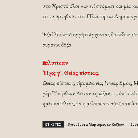
στο Χριστό όλοι «εν ενί στόματι και μία 
το να αρνηθούν τον Πλάστη και Δημιουργό
Έξαλλος από οργή ο άρχοντας διέταξε αμέσ
ουράνια δόξα.
Ἀπολυτίκιον
Ἦχος γ’. Θείας πίστεως.
Θείας πίστεως, τὴ συμφωνία, ἐννεάριθμος,
γὰρ Ὑπέρθεον Λόγον κηρύξαντες, ὑπὲρ αὐτο
ἠμὶν καὶ ἔλεος, τοὶς μέλπουσιν αὐτῶν τὴν θε
ΕΤΙΚΕΤΕΣ
Άγιοι Εννέα Μάρτυρες εν Κυζίκω
Ενν