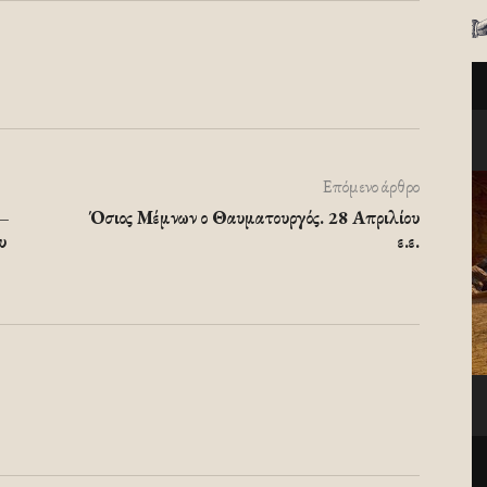
Επόμενο άρθρο
 –
Όσιος Μέμνων ο Θαυματουργός. 28 Απριλίου
υ
ε.ε.