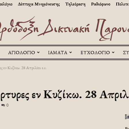
ολόγιο
Δίπτυχα Μνημόνευσης
Τηλεόραση
Ραδιόφωνο
Πολιτι
ΑΓΙΟΛΟΓΙΟ
ΙΑΜΑΤΑ
ΕΥΧΟΛΟΓΙΟ
Σ
Askitikon
ς εν Κυζίκω. 28 Απριλίου ε.ε.
τυρες εν Κυζίκω. 28 Απριλί
0
Ε