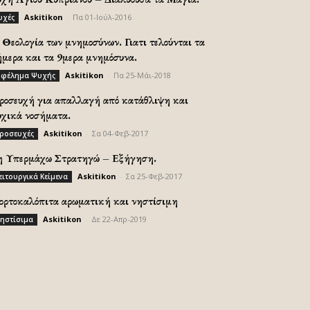
Askitikon
-
Πα 01-Ιούλ-2016
υχές
Θεολογία των μνημοσύνων. Γιατι τελούνται τα
ήμερα και τα 9μερα μνημόσυνα.
Askitikon
-
Πα 25-Μάι-2018
φέλημα Ψυχής
ροσευχή για απαλλαγή από κατάθλιψη και
υχικά νοσήματα.
Askitikon
-
Σα 04-Φεβ-2017
ροσευχές
η Υπερμάχω Στρατηγώ – Εξήγηση.
Askitikon
-
Σα 25-Φεβ-2017
ειτουργικά Κείμενα
ορτοκαλόπιτα αρωματική και νηστίσιμη
Askitikon
-
Δε 22-Απρ-2019
ηστίσιμα