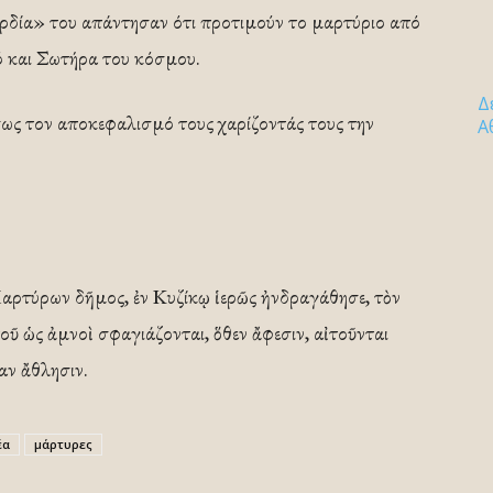
καρδία» του απάντησαν ότι προτιμούν το μαρτύριο από
 και Σωτήρα του κόσμου.
Δ
ως τον αποκεφαλισμό τους χαρίζοντάς τους την
Α
 Μαρτύρων δῆμος, ἐν Κυζίκῳ ἱερῶς ἠνδραγάθησε, τὸν
ῦ ὡς ἀμνοὶ σφαγιάζονται, ὅθεν ἄφεσιν, αἰτοῦνται
ίαν ἄθλησιν.
έα
μάρτυρες