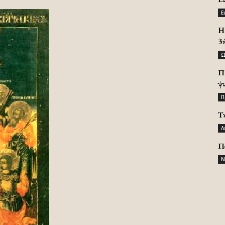
Ε
H 
3
Ω
Π
ψ
Π
Τ
Λ
Π
Ν