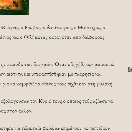
ο Θεόγνις, ο Ρούφος, ο Αντίπατρος, ο Θεόστιχος, ο
άσιος και ο Φιλήμονας καταγόταν από διάφορους
 την περίοδο των διωγμών. Όταν οδηγήθηκαν μπροστά
ενναιότητα και υπερασπίσθηκαν με παρρησία και
αι για να καμφθεί το σθένος τους ρίχθηκαν στη φυλακή.
δοξολογούσαν τον Κύριό τους ο οποίος τούς αξίωσε να
ρος στον άλλον.
ώτησε για τελευταία φορά αν επιμένουν να πιστεύουν