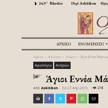
24.9
Rhodes
Περί Askitikon
Ημερ
C
ΑΡΧΙΚΉ
ΕΝΗΜΕΡΩΣΗ
Αρχική
Αγιολόγιο
Ανδρών
Άγιοι Εννέα Μάρτυρε
Αγιολόγιο
Ανδρών
Άγιοι Εννέα Μάρ
218
Από
Askitikon
-
Σα 27-Απρ-2019