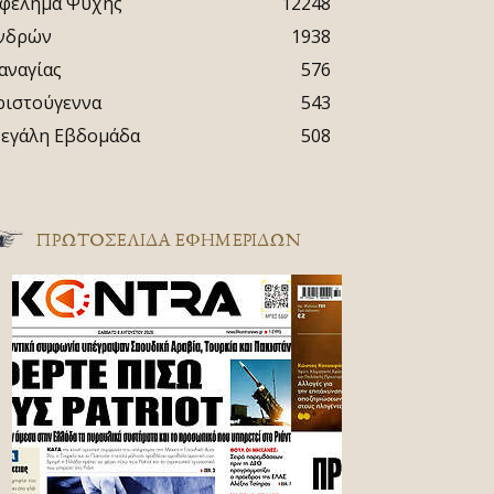
φέλημα Ψυχής
12248
νδρών
1938
αναγίας
576
ριστούγεννα
543
εγάλη Εβδομάδα
508
ΠΡΩΤΟΣΈΛΙΔΑ ΕΦΗΜΕΡΊΔΩΝ