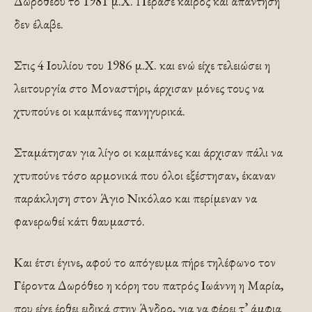
Δωροθέου το 1981 μ.Χ. Πέρασε καιρός και απάντηση
δεν έλαβε.
Στις 4 Ιουλίου του 1986 μ.Χ. και ενώ είχε τελειώσει η
λειτουργία στο Μοναστήρι, άρχισαν μόνες τους να
χτυπούνε οι καμπάνες πανηγυρικά.
Σταμάτησαν για λίγο οι καμπάνες και άρχισαν πάλι να
χτυπούνε τόσο αρμονικά που όλοι εξέστησαν, έκαναν
παράκληση στον Άγιο Νικόλαο και περίμεναν να
φανερωθεί κάτι θαυμαστό.
Και έτσι έγινε, αφού το απόγευμα πήρε τηλέφωνο τον
Γέροντα Δωρόθεο η κόρη του πατρός Ιωάννη η Μαρία,
που είχε έρθει ειδικά στην Άνδρο, για να φέρει τ’ άμφια