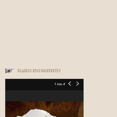
ΕΙΔΙΚΉ ΕΝΗΜΈΡΩΣΗ
1
του 4