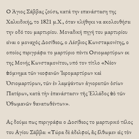
Ο Άγιος Σάββας ζούσε, κατά την επανάσταση της
Χαλκιδικής, το 1821 μ.Χ., όταν κλήθηκε να ακολουθήσει
την οδό του μαρτυρίου. Μοναδική πηγή του μαρτυρίου
είναι ο μοναχός Δοσίθεος, ο Λέσβιος Κωνσταμονίτης, ο
οποίος περιγράφει το μαρτύριο πέντε Οσιομαρτύρων εκ
της Μονής Κωνσταμονίτου, υπό τον τίτλο «Νέον
ὑπόμνημα τῶν νεοφανῶν Ἱερομαρτύρων καὶ
Ὁσιομαρτύρων, τῶν ἐν λαμψάντων ἁγιορειτῶν ὁσίων
Πατέρων, κατὰ τὴν ἐπανάστασιν τῆς Ἑλλάδος ὑπὸ τῶν
Ὀθωμανῶν θανατωθέντων».
Ας δούμε πως περιγράφει ο Δοσίθεος το μαρτυρικό τέλος
του Αγίου Σάββα: «Τώρα δὲ ἀδελφοί, ἂς ἔλθωμεν εἰς τὸν