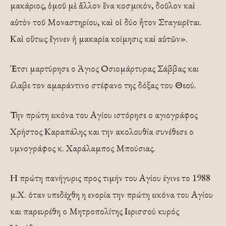
μακάριος, ὁμοῦ μὲ ἄλλον ἕνα κοσμικόν, δοῦλον καὶ
αὐτὸν τοῦ Μοναστηρίου, καὶ οἱ δύο ἦτον Σταγειρῖται.
Καὶ οὕτως ἔγινεν ἡ μακαρία κοίμησις καὶ αὐτῶν».
Έτσι μαρτύρησε ο Άγιος Οσιομάρτυρας Σάββας και
έλαβε τον αμαράντινο στέφανο της δόξας του Θεού.
Την πρώτη εικόνα του Αγίου ιστόρησε ο αγιογράφος
Χρήστος Καραπάλης και την ακολουθία συνέθεσε ο
υμνογράφος κ. Χαράλαμπος Μπούσιας.
Η πρώτη πανήγυρις προς τιμήν του Αγίου έγινε το 1988
μ.Χ. όταν υπεδέχθη η ενορία την πρώτη εικόνα του Αγίου
και παρευρέθη ο Μητροπολίτης Ιερισσού κυρός