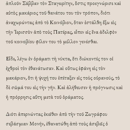
ἁπλοῦν Σάββαν τὸν Σταγειρίτην, ὅστις προεγνώρισε καὶ
αὐτὸς μακάριος τοῦ θανάτου του τὸν τρόπον, διότι
ἀναχωρώντας ἀπὸ τὸ Κοινόβιον, ὅταν ἐστάλθη ἔξω εἰς
τὴν Ἱερισσὸν ἀπὸ τοὺς Πατέρας, εἶπεν εἰς ἕνα ἀδελφὸν
τοῦ κοινοβίου φίλον του τὸ μέλλον γενέσθαι.
Εἶδε, λέγω ἐν ὁράματι τὴ νύκτα, ὅτι διώκοντές τον οἱ
ἐχθροὶ τὸν ἐθανάτωσαν. Καὶ οὕτως ἐφάνη εἰς τὸν
μακάριον, ὅτι ἡ ψυχή του ἐπέταξεν εἰς τοὺς οὐρανούς, τὸ
δὲ σῶμά του εἰς τὴν γῆν. Καὶ ἀλήθευσεν ἡ πρόγνωσις καὶ
ἡ πρόρρησις αὕτη μετὰ τοῦ ὁράματος.
Διότι ἀπερνώντας ἐκεῖθεν ἀπὸ τὴν τοῦ Ζωγράφου
σεβάσμιαν Μονήν, ἐθανατώθη ἀπὸ τοὺς ἀσεβεῖς ὁ