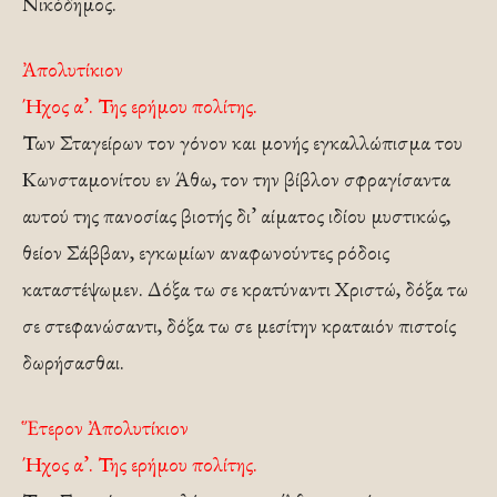
Νικόδημος.
Ἀπολυτίκιον
Ήχος α’. Της ερήμου πολίτης.
Των Σταγείρων τον γόνον και μονής εγκαλλώπισμα του
Κωνσταμονίτου εν Άθω, τον την βίβλον σφραγίσαντα
αυτού της πανοσίας βιοτής δι’ αίματος ιδίου μυστικώς,
θείον Σάββαν, εγκωμίων αναφωνούντες ρόδοις
καταστέψωμεν. Δόξα τω σε κρατύναντι Χριστώ, δόξα τω
σε στεφανώσαντι, δόξα τω σε μεσίτην κραταιόν πιστοίς
δωρήσασθαι.
Ἕτερον Ἀπολυτίκιον
Ήχος α’. Της ερήμου πολίτης.