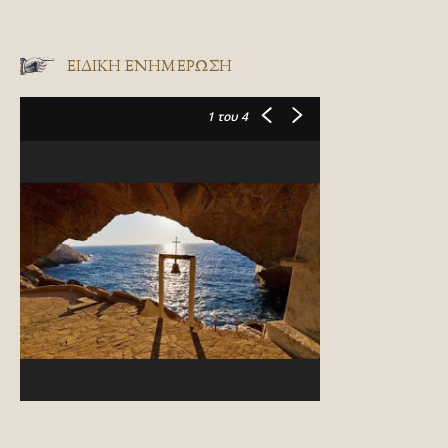
ΕΙΔΙΚΉ ΕΝΗΜΈΡΩΣΗ
1
του 4