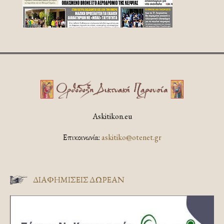
Askitikon.eu
Επικοινωνία:
askitiko@otenet.gr
ΔΙΑΦΗΜΊΣΕΙΣ ΔΩΡΕΆΝ