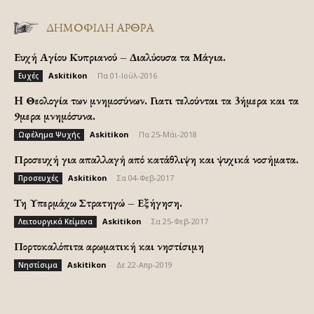
ΔΗΜΟΦΙΛΗ ΑΡΘΡΑ
Ευχή Αγίου Κυπριανού – Διαλύουσα τα Μάγια.
Askitikon
-
Πα 01-Ιούλ-2016
Ευχές
H Θεολογία των μνημοσύνων. Γιατι τελούνται τα 3ήμερα και τα
9μερα μνημόσυνα.
Askitikon
-
Πα 25-Μάι-2018
Ωφέλημα Ψυχής
Προσευχή για απαλλαγή από κατάθλιψη και ψυχικά νοσήματα.
Askitikon
-
Σα 04-Φεβ-2017
Προσευχές
Τη Υπερμάχω Στρατηγώ – Εξήγηση.
Askitikon
-
Σα 25-Φεβ-2017
Λειτουργικά Κείμενα
Πορτοκαλόπιτα αρωματική και νηστίσιμη
Askitikon
-
Δε 22-Απρ-2019
Νηστίσιμα