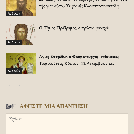
τῆς Ἁγίας αὐτοῦ Χειρός εἰς Κωνσταντινούπολη
Ανδρών
Ο Τίμιος Πρόδρομος, ο πρώτος μοναχός
Ανδρών
Άγιος Σπυρίδων ο Θαυματουργός, επίσκοπος
Τριμυθούντος Κύπρου, 12 Δεκεμβρίου ε.ε.
Ανδρών
ΑΦΗΣΤΕ ΜΙΑ ΑΠΑΝΤΗΣΗ