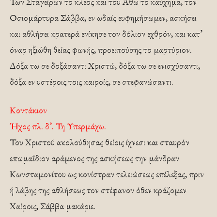
Των Σταγείρων το κλέος και του Άθω το καύχημα, τον
Οσιομάρτυρα Σάββα, εν ωδαίς ευφημήσωμεν, ασκήσει
και αθλήσει κρατερά ενίκησε τον δόλιον εχθρόν, και κατ’
όναρ ηξιώθη θείας φωνής, προειπούσης το μαρτύριον.
Δόξα τω σε δοξάσαντι Χριστώ, δόξα τω σε ενισχύσαντι,
δόξα εν υστέροις τοις καιροίς, σε στεφανώσαντι.
Κοντάκιον
Ήχος πλ. δ’. Τη Υπερμάχω.
Του Χριστού ακολούθησας θείοις ίχνεσι και σταυρόν
επωμαΐδιον αράμενος της ασκήσεως την μάνδραν
Κωνσταμονίτου ως κονίστραν τελειώσεως επέλεξας, πριν
ή λάβης της αθλήσεως τον στέφανον όθεν κράζομεν
Χαίροις, Σάββα μακάριε.