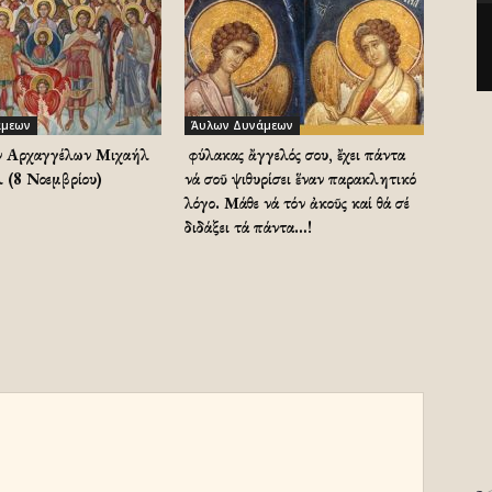
άμεων
Άυλων Δυνάμεων
ων Αρχαγγέλων Μιχαήλ
Ὁ φύλακας ἄγγελός σου, ἔχει πάντα
λ (8 Νοεμβρίου)
νά σοῦ ψιθυρίσει ἕναν παρακλητικό
λόγο. Μάθε νά τόν ἀκοῦς καί θά σέ
διδάξει τά πάντα…!