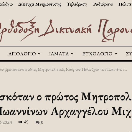
ολόγιο
Δίπτυχα Μνημόνευσης
Τηλεόραση
Ραδιόφωνο
Πολιτι
ΑΓΙΟΛΟΓΙΟ
ΙΑΜΑΤΑ
ΕΥΧΟΛΟΓΙΟ
Σ
Askitikon
ου βρισκόταν ο πρώτος Μητροπολιτικός Ναός του Πολιούχου των Ιωαννίνων...
ισκόταν ο πρώτος Μητροπολ
 Ιωαννίνων Αρχαγγέλου Μι
49
έ-2024
0