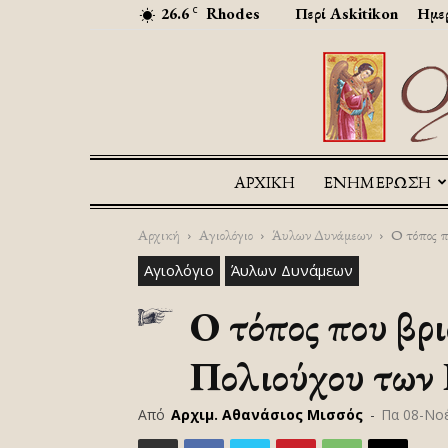
26.6
Rhodes
Περί Askitikon
Ημερ
C
ΑΡΧΙΚΉ
ΕΝΗΜΕΡΩΣΗ
Αρχική
Αγιολόγιο
Άυλων Δυνάμεων
Ο τόπος π
Αγιολόγιο
Άυλων Δυνάμεων
Ο τόπος που βρ
Πολιούχου των
Από
Αρχιμ. Αθανάσιος Μισσός
-
Πα 08-Νο