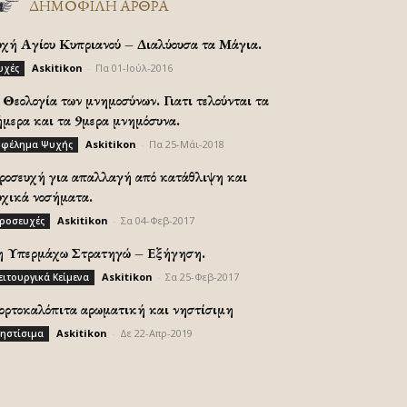
ΔΗΜΟΦΙΛΗ ΑΡΘΡΑ
υχή Αγίου Κυπριανού – Διαλύουσα τα Μάγια.
Askitikon
-
Πα 01-Ιούλ-2016
υχές
Θεολογία των μνημοσύνων. Γιατι τελούνται τα
ήμερα και τα 9μερα μνημόσυνα.
Askitikon
-
Πα 25-Μάι-2018
φέλημα Ψυχής
ροσευχή για απαλλαγή από κατάθλιψη και
υχικά νοσήματα.
Askitikon
-
Σα 04-Φεβ-2017
ροσευχές
η Υπερμάχω Στρατηγώ – Εξήγηση.
Askitikon
-
Σα 25-Φεβ-2017
ειτουργικά Κείμενα
ορτοκαλόπιτα αρωματική και νηστίσιμη
Askitikon
-
Δε 22-Απρ-2019
ηστίσιμα