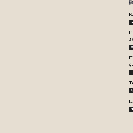
Ε
Ε
H 
3
Ω
Π
ψ
Π
Τ
Λ
Π
Ν