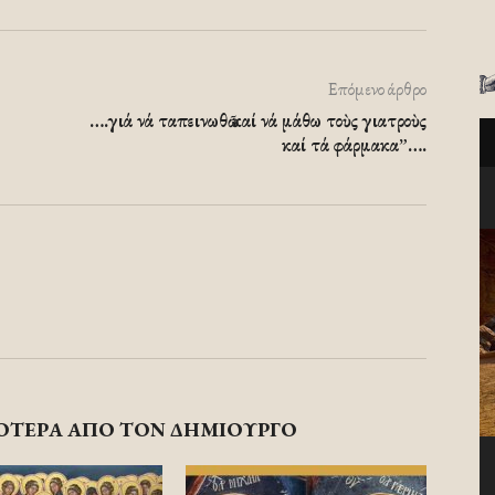
Επόμενο άρθρο
….γιά νά ταπεινωθῶ καί νά μάθω τοὺς γιατροὺς
καί τά φάρμακα”….
ΟΤΕΡΑ ΑΠΟ ΤΟΝ ΔΗΜΙΟΥΡΓΟ