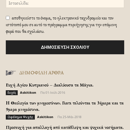
αποθηκεύστε το όνομα, το ηλεκτρονικό ταχυδρομείο και τον
ιστότοπό μου σε αυτό το πρόγραμμα περιήγησης για την επόμενη
φορά που θα σχολιάσω.
ΔΗΜΟΦΙΛΗ ΑΡΘΡΑ
Ευχή Αγίου Κυπριανού – Διαλύουσα τα Μάγια.
Askitikon
-
Πα 01-Ιούλ-2016
Ευχές
H Θεολογία των μνημοσύνων. Γιατι τελούνται τα 3ήμερα και τα
9μερα μνημόσυνα.
Askitikon
-
Πα 25-Μάι-2018
Ωφέλημα Ψυχής
Προσευχή για απαλλαγή από κατάθλιψη και ψυχικά νοσήματα.