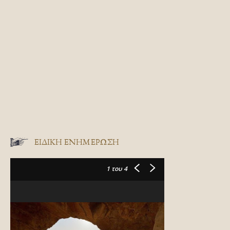
ΕΙΔΙΚΉ ΕΝΗΜΈΡΩΣΗ
1
του 4