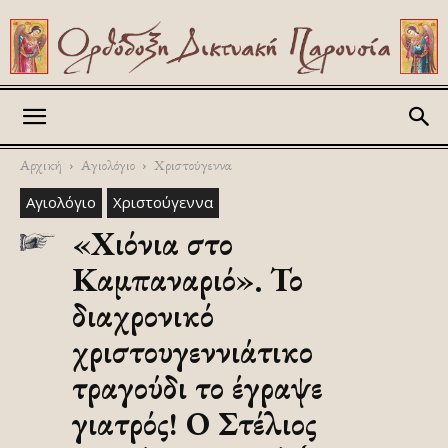
Askitikon
Αρχική
Αγιολόγιο
Χριστούγεννα
Αγιολόγιο
Χριστούγεννα
«Χιόνια στο
Καμπαναριό». Το
διαχρονικό
χριστουγεννιάτικο
τραγούδι το έγραψε
γιατρός! Ο Στέλιος