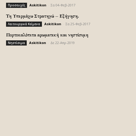
Askitikon
-
Σα 04-Φεβ-2017
Προσευχές
Τη Υπερμάχω Στρατηγώ – Εξήγηση.
Askitikon
-
Σα 25-Φεβ-2017
Λειτουργικά Κείμενα
Πορτοκαλόπιτα αρωματική και νηστίσιμη
Askitikon
-
Δε 22-Απρ-2019
Νηστίσιμα