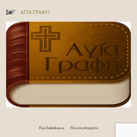
ΑΓΊΑ ΓΡΑΦΉ
Περί Askitikon.eu
Πολιτική Απορρήτου