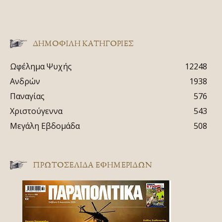
ΔΗΜΟΦΙΛΗ ΚΑΤΗΓΟΡΙΕΣ
Ωφέλημα Ψυχής
12248
Ανδρών
1938
Παναγίας
576
Χριστούγεννα
543
Μεγάλη Εβδομάδα
508
ΠΡΩΤΟΣΈΛΙΔΑ ΕΦΗΜΕΡΊΔΩΝ