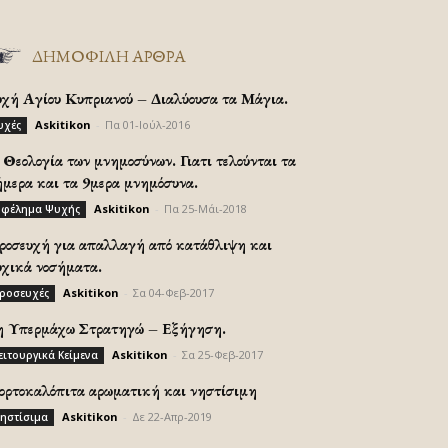
ΔΗΜΟΦΙΛΗ ΑΡΘΡΑ
υχή Αγίου Κυπριανού – Διαλύουσα τα Μάγια.
Askitikon
-
Πα 01-Ιούλ-2016
υχές
Θεολογία των μνημοσύνων. Γιατι τελούνται τα
ήμερα και τα 9μερα μνημόσυνα.
Askitikon
-
Πα 25-Μάι-2018
φέλημα Ψυχής
ροσευχή για απαλλαγή από κατάθλιψη και
υχικά νοσήματα.
Askitikon
-
Σα 04-Φεβ-2017
ροσευχές
η Υπερμάχω Στρατηγώ – Εξήγηση.
Askitikon
-
Σα 25-Φεβ-2017
ειτουργικά Κείμενα
ορτοκαλόπιτα αρωματική και νηστίσιμη
Askitikon
-
Δε 22-Απρ-2019
ηστίσιμα