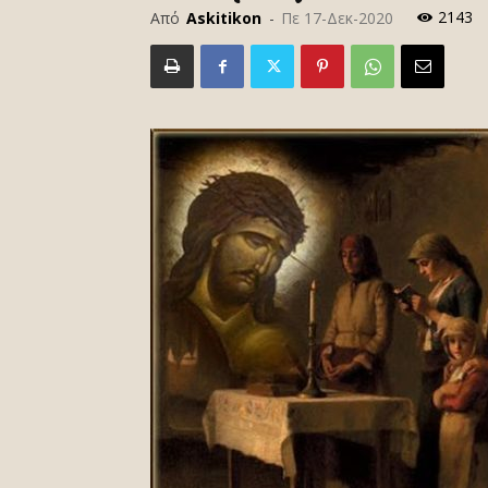
2143
Από
Askitikon
-
Πε 17-Δεκ-2020