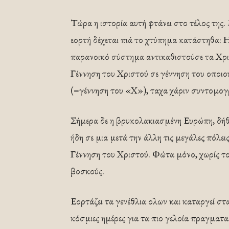
Τώρα η ιστορία αυτή φτάνει στο τέλος της
εορτή δέχεται πιά το χτύπημα κατάστηθα: 
παρανοικό σύστημα αντικαθιστούσε τα Χρισ
Γέννηση του Χριστού σε γέννηση του οποιο
(=γέννηση του «Χ»), ­τα­­χα χάριν συντομογ
Σήμερα δε η βρυκολακιασμένη Ευρώπη, δήθε
ήδη σε μια μετά την άλλη τις μεγάλες πόλει
Γέννηση του Χριστού. Φώτα μόνο, χωρίς το Α­
βοσκούς.
Εορτάζει τα γενέ­θλια ο­­­λων και καταργεί 
κόσμιες ημέρες για τα πιο γελοία πρα­γματα: υ