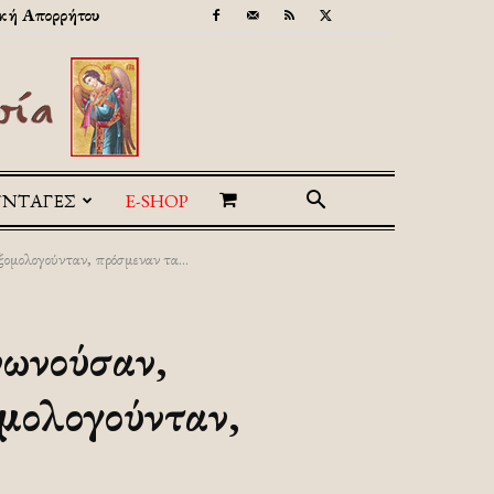
κή Απορρήτου
ΥΝΤΑΓΕΣ
E-SHOP
ομολογούνταν, πρόσμεναν τα...
νωνούσαν,
ομολογούνταν,