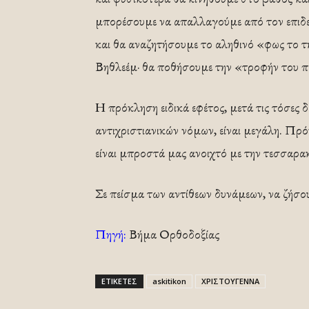
μπορέσουμε να απαλλαγούμε από τον επιδ
και θα αναζητήσουμε το αληθινό «φως το τ
Βηθλεέμ· θα ποθήσουμε την «τροφήν του π
Η πρόκληση ειδικά εφέτος, μετά τις τόσες 
αντιχριστιανικών νόμων, είναι μεγάλη. Πρ
είναι μπροστά μας ανοιχτό με την τεσσαρα
Σε πείσμα των αντίθεων δυνάμεων, να 
Πηγή:
Βήμα Ορθοδοξίας
ΕΤΙΚΕΤΕΣ
askitikon
ΧΡΙΣΤΟΥΓΕΝΝΑ