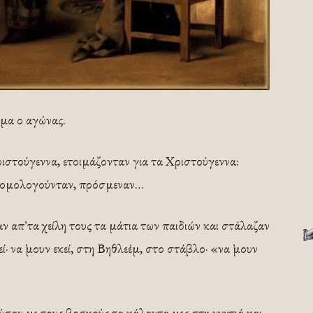
ημα ο αγώνας.
ιστούγεννα, ετοιμάζονταν για τα Χριστούγεννα:
εξομολογούνταν, πρόσμεναν…
 απ᾿ τα χείλη τους τα μάτια των παιδιών και στάλαζαν
εί· να ᾿μουν εκεί, στη Βηθλεέμ, στο στάβλο· «να ᾿μουν
ύσαν με τους βοσκούς τα κάλαντα μες στη νυχτιά και