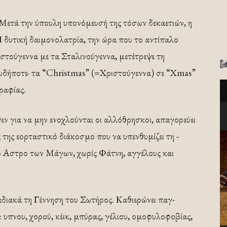
. Μετά την ύπουλη υπονόμευσή της τόσων δεκαετιών, η
Η δυτική δαιμονολατρία, την ώρα που το αντίπαλο
τούγεννα με τα Σταλινούγεννα, μετέτρεψε τη
υδήποτε· τα “Christmas” (=­Χριστούγεννα) σε “Χmas”
ραφίας.
ν για να μην ενοχλούνται οι αλλόθρησκοι, απαγορεύει
ς της εορταστικό διάκοσμο που να υπενθυμίζει τη ­
­­­­­στρο των Μάγων, χωρίς Φάτνη, αγ­­γέλους και
σταδιακά τη Γέννηση του Σωτήρος. Καθιερώνει παγ­
­­­πνου, χορού, κέικ, ­μπύρας, γέλιου, ο­­­μοφυλοφοβίας,