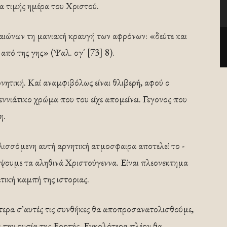
ξια τιμής ημέρα του Χριστού.
 αιώνων τη μανιακή κραυγή των αφρόνων: «δεύτε και
πό της γης» (Ψαλ. ογ΄ [73] 8).
ρνητική. Καί αναμφιβόλως είναι θλιβερή, αφού ο
ννιάτικο χρώμα που του είχε απομείνει. Γεγο­νος που
η.
σσόμενη αυτή ­αρνητική α­­­­τμο­­σφαιρα αποτελεί το ­
ουμε τα αληθινά Χριστούγεννα. Είναι ­πλεο­νε­κτημα
τική καμπή της ιστο­ρι­ας.
τερα σ᾿ αυτές τις συνθήκες θα α­­­ποπροσανατολισθούμε,
ι την ουσία της Εορτής. Ευκολότερα πλέον θα