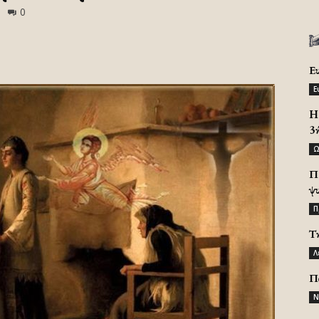
0
Ε
Ε
H 
3
Ω
Π
ψ
Π
Τ
Λ
Π
Ν