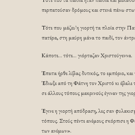
περπατούσαν δρόμους και στενά πάνω στω
Τότε που μάζευ᾿ η γιορτή τα πλοία στην Πατρ
πατέρα, στη μαύρη μάνα το παιδί, τον άντρ
Κάποτε… τότε… γιόρταζαν Χριστούγεννα.
Έπειτα ήρθε λίβας δυτικός, το εμπόριο, και 
Έδιωξε από τη Φάτνη τον Χριστό κι έβαλε τ
σε άλλους τόπους μακρινούς έγιναν της γιο
Έγινε η γιορτή απόδραση, λες σαν φυλακισμ
τόπους. Στούς πέντε ανέμους σκόρπισε η Φά
των ανέμων».