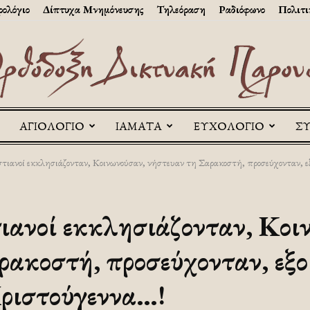
ολόγιο
Δίπτυχα Μνημόνευσης
Τηλεόραση
Ραδιόφωνο
Πολιτι
ΑΓΙΟΛΟΓΙΟ
ΙΑΜΑΤΑ
ΕΥΧΟΛΟΓΙΟ
Σ
Askitikon
στιανοί εκκλησιάζονταν, Κοινωνούσαν, νήστευαν τη Σαρακοστή, προσεύχονταν, εξ
τιανοί εκκλησιάζονταν, Κοι
ρακοστή, προσεύχονταν, εξ
ριστούγεννα…!