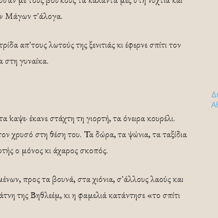
ν Μάγων τ᾿ άλογα.
ίδα απ᾿ τους λωτούς της ξενιτιάς κι έφερνε σπίτι τον
α στη γυναίκα.
Δ
Α
τα ᾿καψε· έκανε στάχτη τη γιορτή, τα όνειρα κουρέλι.
ον χρυσό στη θέση του. Τα δώρα, τα ψώνια, τα ταξίδια
ρτής ο μόνος κι άχαρος σκοπός.
ένων, προς τα βουνά, στα χιόνια, σ᾿ άλλους λαούς και
τνη της Βηθλεέμ, κι η φαμελιά κατάντησε «το σπίτι