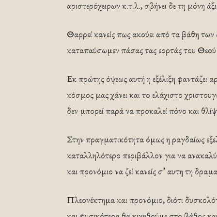
αριστερόχειρων κ.τ.λ., σβήνει δε τη μόνη ά
Θαρρεί κανείς πως ακούει από τα βάθη των
καταπαύσωμεν πάσας τας εορτάς του Θεού α
Εκ πρώτης όψεως αυτή η εξέλιξη φαν­τάζει α
κόσμος μας χάνει και το ελάχιστο χριστουγε
δεν μπορεί παρά να προκαλεί πόνο και θλίψ
Στην πραγματικότητα όμως η ­ραγδαί­­ως εξελι
καταλληλότερο περιβάλλον για να ανακαλύψ
και προνόμιο να ζεί ­κανείς σ’ αυ­τη τη δραμα
Πλεονέκτημα και προνόμιο, διότι ­δυ­σ­­κολό
και φυσικότερα θα κινηθούμε στο βάθος κα