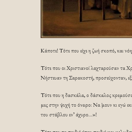
Κάποτε! Τότε που είχε η ζωή σκοπό, και νό
Τότε που οι Χριστιανοί λαχταρούσαν τα Χρ
Νήστευαν τη Σαρακοστή, προσεύχονταν, 
Τότε που η δασκάλα, ο δάσκαλος κρεμούσαν
μες στην ψυχή το όνειρο: Να ᾿μουν κι εγώ εκ
του στάβλου ενʼ άχυρο…»!
Τότε που τα παιδιά ήταν παιδιά και μελωδο