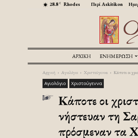
28.8
Rhodes
Περί Askitikon
Ημερ
C
ΑΡΧΙΚΉ
ΕΝΗΜΕΡΩΣΗ
Αρχική
Αγιολόγιο
Χριστούγεννα
Κάποτε οι χρι
Αγιολόγιο
Χριστούγεννα
Κάποτε οι χρισ
νήστευαν τη Σα
πρόσμεναν τα Χ