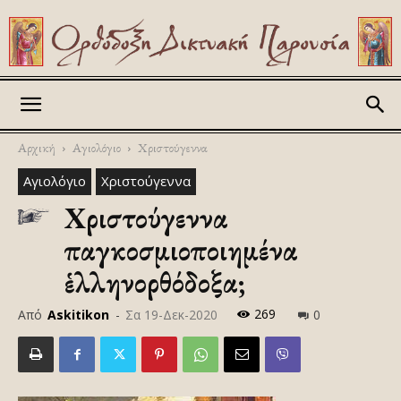
Askitikon
Αρχική
Αγιολόγιο
Χριστούγεννα
Αγιολόγιο
Χριστούγεννα
Χριστούγεννα
παγκοσμιοποιημένα ἤ
ἑλληνορθόδοξα;
269
Από
Askitikon
-
Σα 19-Δεκ-2020
0