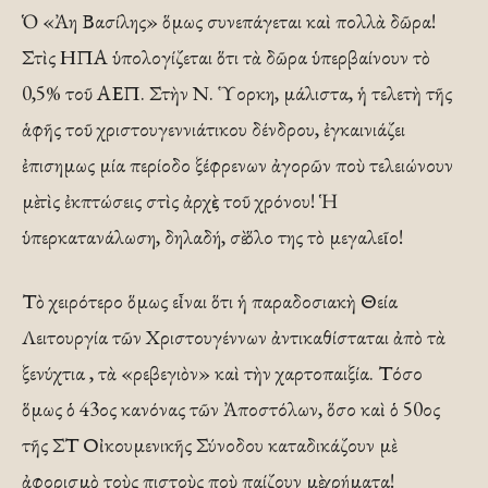
Ὁ «Ἀη Βασίλης» ὅμως συνεπάγεται καὶ πολλὰ δῶρα!
Στὶς ΗΠΑ ὑπολογίζεται ὅτι τὰ δῶρα ὑπερβαίνουν τὸ
0,5% τοῦ ΑΕΠ. Στὴν Ν. Ὑορκη, μάλιστα, ἡ τελετὴ τῆς
ἁφῆς τοῦ χριστουγεννιάτικου δένδρου, ἐγκαινιάζει
ἐπισημως μία περίοδο ξέφρενων ἀγορῶν ποὺ τελειώνουν
μὲ τὶς ἐκπτώσεις στὶς ἀρχὲς τοῦ χρόνου! Ἡ
ὑπερκατανάλωση, δηλαδή, σὲ ὅλο της τὸ μεγαλεῖο!
Τὸ χειρότερο ὅμως εἶναι ὅτι ἡ παραδοσιακὴ Θεία
Λειτουργία τῶν Χριστουγέννων ἀντικαθίσταται ἀπὸ τὰ
ξενύχτια , τὰ «ρεβεγιὸν» καὶ τὴν χαρτοπαιξία. Τόσο
ὅμως ὁ 43ος κανόνας τῶν Ἀποστόλων, ὅσο καὶ ὁ 50ος
τῆς ΣΤ Οἰκουμενικῆς Σύνοδου καταδικάζουν μὲ
ἀφορισμὸ τοὺς πιστοὺς ποὺ παίζουν μὲ χρήματα!