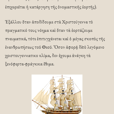
ἐπιχειρεῖται ἡ κατάργηση τῆς ὀνομαστικῆς ἑορτῆς).
Ἐξάλλου ὅταν ἀποδίδουμε στὰ Χριστούγεννα τὸ
πραγματικό τους νόημα καὶ ὅταν τὰ ἑορτάζουμε
πνευματικά, τότε ἐπιτυγχάνεται καὶ ὁ μέγας σκοπὸς τῆς
ἐνανθρωπήσεως τοῦ Θεοῦ. Ὅσον ἀφορᾷ δὲ τὸ λεγόμενο
χριστουγεννιατικο κλίμα, δεν ἐχουμε ἀνάγκη τὰ
ξενόφερτα-φράγκικα ἔθιμα.