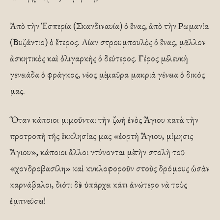
Ἀπὸ τὴν Ἑσπερία (Σκανδιναυία) ὁ ἕνας, ἀπὸ τὴν Ρωμανία
(Βυζάντιο) ὁ ἕτερος. Λίαν στρουμπουλὸς ὁ ἕνας, μᾶλλον
ἀσκητικὸς καὶ ὀλιγαρκὴς ὁ δεύτερος. Γέρος μὲ λευκὴ
γενειάδα ὁ φράγκος, νέος μὲ μαῦρα μακριὰ γένεια ὁ δικός
μας.
Ὅταν κάποιοι μιμοῦνται τὴν ζωὴ ἑνὸς Ἅγιου κατὰ τὴν
προτροπὴ τῆς ἐκκλησίας μας «ἑορτὴ Ἅγιου, μίμησις
Ἅγιου», κάποιοι ἄλλοι ντύνονται μὲ τὴν στολὴ τοῦ
«χονδροβασίλη» καὶ κυκλοφοροῦν στοὺς δρόμους ὡσὰν
καρνάβαλοι, διότι δὲν ὑπάρχει κάτι ἀνώτερο νὰ τοὺς
ἐμπνεύσει!