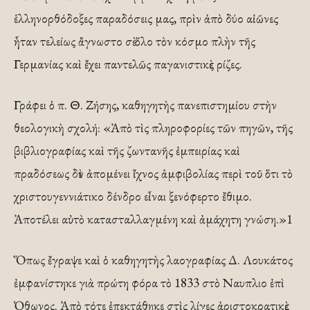
ἑλληνορθόδοξες παραδόσεις μας, πρὶν ἀπὸ δύο αἰῶνες
ἦταν τελείως ἄγνωστο σὲ ὅλο τὸν κόσμο πλὴν τῆς
Γερμανίας καὶ ἔχει παντελῶς παγανιστικὲς ρίζες.
Γράφει ὁ π. Θ. Ζήσης, καθηγητὴς πανεπιστημίου στὴν
θεολογικὴ σχολή: «Ἀπὸ τὶς πληροφορίες τῶν πηγῶν, τῆς
βιβλιογραφίας καὶ τῆς ζωντανῆς ἐμπειρίας καὶ
πραδόσεως δὲν ἀπομένει ἴχνος ἀμφιβολίας περὶ τοῦ ὅτι τὸ
χριστουγεννιάτικο δένδρο εἶναι ξενόφερτο ἔθιμο.
Ἀποτέλει αὐτὸ κατασταλλαγμένη καὶ ἀμάχητη γνώση.»1
Ὅπως ἔγραψε καὶ ὁ καθηγητὴς λαογραφίας Δ. Λουκάτος
ἐμφανίστηκε γιὰ πρώτη φόρα τὸ 1833 στὸ Ναυπλιο ἐπὶ
Ὀθωνος. Ἀπὸ τότε ἐπεκτάθηκε στὶς λίγες ἀριστοκρατικὲς