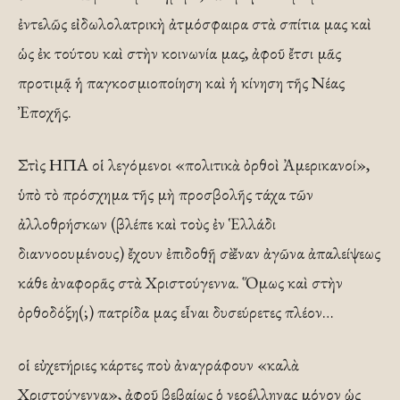
ἐντελῶς εἰδωλολατρικὴ ἀτμόσφαιρα στὰ σπίτια μας καὶ
ὡς ἐκ τούτου καὶ στὴν κοινωνία μας, ἀφοῦ ἔτσι μᾶς
προτιμᾷ ἡ παγκοσμιοποίηση καὶ ἡ κίνηση τῆς Νέας
Ἐποχῆς.
Στὶς ΗΠΑ οἱ λεγόμενοι «πολιτικὰ ὀρθοὶ Ἀμερικανοί»,
ὑπὸ τὸ πρόσχημα τῆς μὴ προσβολῆς τάχα τῶν
ἀλλοθρήσκων (βλέπε καὶ τοὺς ἐν Ἑλλάδι
διαννοουμένους) ἔχουν ἐπιδοθῇ σὲ ἔναν ἀγῶνα ἀπαλείψεως
κάθε ἀναφορᾶς στὰ Χριστούγεννα. Ὅμως καὶ στὴν
ὀρθοδόξη(;) πατρίδα μας εἶναι δυσεύρετες πλέον…
οἱ εὐχετήριες κάρτες ποὺ ἀναγράφουν «καλὰ
Χριστούγεννα», ἀφοῦ βεβαίως ὁ νεοέλληνας μόνον ὡς