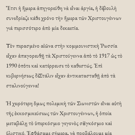
Ἔτσι ἡ ἥμερα ἀπηγορεύθη νὰ εἶναι ἀργία, ἡ δὲ βουλὴ
συνεδρίαζε κάθε χρόνο τὴν ἥμερα τῶν Χριστουγέννων
γιά περισσότερο ἀπὸ μία δεκαετία.
Τὸν περασμένο αἰῶνα στὴν κομμουνιστικὴ Ῥωσσία
εἶχαν ἀπαγορευθῇ τὰ Χριστούγεννα ἀπὸ τὸ 1917 ὡς τὸ
1990 ὁπὀτε καὶ κατέρρευσε τὸ καθεστώς. Ἐπὶ
κυβερνήσεως δὲ Στάλιν εἶχαν ἀντικατασταθῇ ἀπὸ τὰ
σταλινούγεννα!
Ἡ χειρότερη ὅμως πολεμικὴ τῶν Σιωνιστῶν εἲναι αὐτὴ
τῆς ἐκκοσμικεύσεως τῶν Χριστουγέννων, ἡ ὁποία
μεταβάλῃ τὸ ὑπερκόσμιο γεγονὸς σὲ ἐγκόσμιο καὶ
ὑλιστικό. Ἐφθάσαμε σήμερα, νὰ προβάλουμε μία