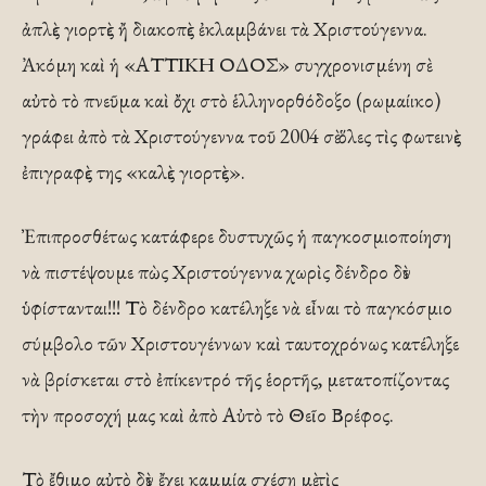
ἀπλὲς γιορτὲς ἤ διακοπὲς ἐκλαμβάνει τὰ Χριστούγεννα.
Ἀκόμη καὶ ἡ «ΑΤΤΙΚΗ ΟΔΟΣ» συγχρονισμένη σὲ
αὐτὸ τὸ πνεῦμα καὶ ὄχι στὸ ἑλληνορθόδοξο (ρωμαίικο)
γράφει ἀπὸ τὰ Χριστούγεννα τοῦ 2004 σὲ ὅλες τὶς φωτεινὲς
ἐπιγραφὲς της «καλὲς γιορτὲς».
Ἐπιπροσθέτως κατάφερε δυστυχῶς ἡ παγκοσμιοποίηση
νὰ πιστέψουμε πὼς Χριστούγεννα χωρὶς δένδρο δὲν
ὑφίστανται!!! Τὸ δένδρο κατέληξε νὰ εἶναι τὸ παγκόσμιο
σύμβολο τῶν Χριστουγέννων καὶ ταυτοχρόνως κατέληξε
νὰ βρίσκεται στὸ ἐπίκεντρό τῆς ἑορτῆς, μετατοπίζοντας
τὴν προσοχή μας καὶ ἀπὸ Αὐτὸ τὸ Θεῖο Βρέφος.
Τὸ ἔθιμο αὐτὸ δὲν ἔχει καμμία σχέση μὲ τὶς