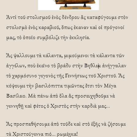
Ἀντὶ τοῦ στολισμοῦ ἑνὸς δένδρου ἂς καταφύγουμε στὸν
στολισμὸ ἑνὸς καραβιοῦ, ὅπως ἐκαναν καὶ οἱ πρόγονοί
μας, τὸ ὁποῖο συμβόλιζε τὴν ἐκκλησία.
Ἂς ψαλλουμε τὰ κάλαντα, μιμούμενοι τὰ κάλαντα τῶν
ἀγγέλων, ποὺ ἐκεῖνο τὸ βράδυ στὴν Βηθλεὲμ ἀνήγγειλαν
τὸ χαρμόσυνο γεγονὸς τῆς Γεννήσεως τοῦ Χριστοῦ. Ἂς
κόψουμε τὴν βασιλόπιττα τιμῶντας ἔτσι τὸν Μέγα
Βασίλειο. Μὰ πάνω ἀπὸ ὅλα ἂς προσευχηθοῦμε νὰ
γεννηθῇ καὶ φέτος ὁ Χριστὸς στὴν καρδιὰ μας…
Ἂς προσπαθήσουμε ἀπὸ τοῦδε καὶ στὸ ἑξῆς νὰ ζήσουμε
τὰ Χριστούγεννα πιό… ρωμέῃκα!