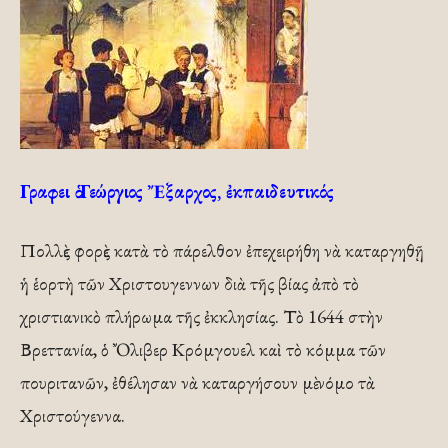
Γραφει ὁ Γεώργιος Ἔξαρχος, ἐκπαιδευτικός
Πολλὲς φορὲς κατὰ τὸ πάρελθον ἐπεχειρήθη νὰ καταργηθῇ
ἡ ἑορτὴ τῶν Χριστουγεννων διὰ τῆς βίας ἀπὸ τὸ
χριστιανικὸ πλήρωμα τῆς ἐκκλησίας. Τὸ 1644 στὴν
Βρεττανία, ὁ Ὄλιβερ Κρόμγουελ καὶ τὸ κόμμα τῶν
πουριτανῶν, ἐθέλησαν νὰ καταργήσουν μὲ νόμο τὰ
Χριστούγεννα.