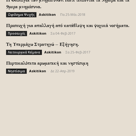
9μερα μνημόσυνα.
Askitikon
-
Πα 25-Μάι-2018
Ωφέλημα Ψυχής
Προσευχή για απαλλαγή από κατάθλιψη και ψυχικά νοσήματα.
Askitikon
-
Σα 04-Φεβ-2017
Προσευχές
Τη Υπερμάχω Στρατηγώ – Εξήγηση.
Askitikon
-
Σα 25-Φεβ-2017
Λειτουργικά Κείμενα
Πορτοκαλόπιτα αρωματική και νηστίσιμη
Askitikon
-
Δε 22-Απρ-2019
Νηστίσιμα