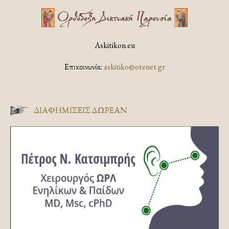
Askitikon.eu
Επικοινωνία:
askitiko@otenet.gr
ΔΙΑΦΗΜΊΣΕΙΣ ΔΩΡΕΆΝ