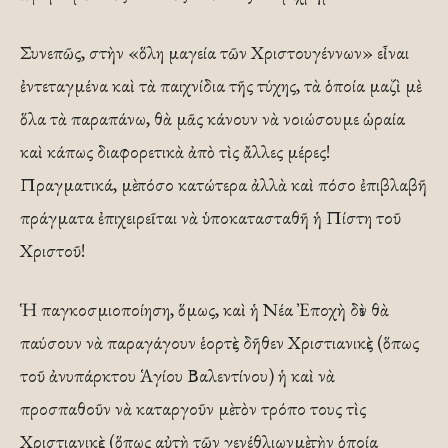
Συνεπῶς, στὴν «ὅλη μαγεία τῶν Χριστουγέννων» εἶναι
ἐντεταγμένα καὶ τὰ παιχνίδια τῆς τύχης, τὰ ὁποία μαζὶ μὲ
ὅλα τὰ παραπάνω, θὰ μᾶς κάνουν νὰ νοιώσουμε ὡραία
καὶ κάπως διαφορετικὰ ἀπὸ τὶς ἄλλες μέρες!
Πραγματικά, μὲ πόσο κατώτερα ἀλλὰ καὶ πόσο ἐπιβλαβῆ
πράγματα ἐπιχειρεῖται νὰ ὑποκατασταθῆ ἡ Πίστη τοῦ
Χριστοῦ!
Ἡ παγκοσμιοποίηση, ὅμως, καὶ ἡ Νέα Ἐποχὴ δὲν θὰ
παύσουν νὰ παραγάγουν ἑορτὲς δῆθεν Χριστιανικὲς (ὅπως
τοῦ ἀνυπάρκτου Ἁγίου Βαλεντίνου) ἡ καὶ νὰ
προσπαθοῦν νὰ καταργοῦν μὲ τὸν τρόπο τους τὶς
Χριστιανικὲς (ὅπως αὐτὴ τῶν γενέθλιωνμὲ τὴν ὁποία