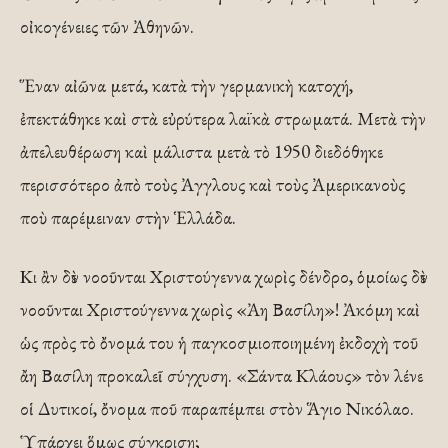
οἰκογένειες τῶν Ἀθηνῶν.
Ἕναν αἰῶνα μετά, κατὰ τὴν γερμανικὴ κατοχή,
ἐπεκτάθηκε καὶ στὰ εὐρύτερα λαϊκὰ στρωματά. Μετὰ τὴν
ἀπελευθέρωση καὶ μάλιστα μετὰ τὸ 1950 διεδόθηκε
περισσότερο ἀπὸ τοὺς Ἀγγλους καὶ τοὺς Ἀμερικανοὺς
ποὺ παρέμειναν στὴν Ἑλλάδα.
Κι ἂν δὲν νοοῦνται Χριστούγεννα χωρὶς δένδρο, ὁμοίως δὲν
νοοῦνται Χριστούγεννα χωρὶς «Ἀη Βασίλη»! Ἀκόμη καὶ
ὡς πρὸς τὸ ὄνομά του ἡ παγκοσμιοποιημένη ἐκδοχὴ τοῦ
ἄη Βασίλη προκαλεῖ σύγχυση. «Σάντα Κλάους» τὸν λένε
οἱ Δυτικοί, ὄνομα ποῦ παραπέμπει στὸν Ἅγιο Νικόλαο.
Ὑπάρχει ὅμως σύγκριση;