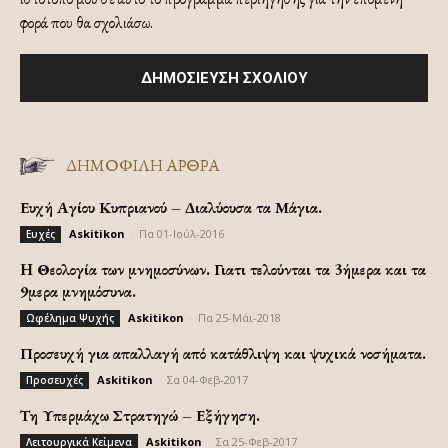
φορά που θα σχολιάσω.
ΔΗΜΟΦΙΛΗ ΑΡΘΡΑ
Ευχή Αγίου Κυπριανού – Διαλύουσα τα Μάγια.
Askitikon
-
Πα 01-Ιούλ-2016
Ευχές
H Θεολογία των μνημοσύνων. Γιατι τελούνται τα 3ήμερα και τα
9μερα μνημόσυνα.
Askitikon
-
Πα 25-Μάι-2018
Ωφέλημα Ψυχής
Προσευχή για απαλλαγή από κατάθλιψη και ψυχικά νοσήματα.
Askitikon
-
Σα 04-Φεβ-2017
Προσευχές
Τη Υπερμάχω Στρατηγώ – Εξήγηση.
Askitikon
-
Σα 25-Φεβ-2017
Λειτουργικά Κείμενα