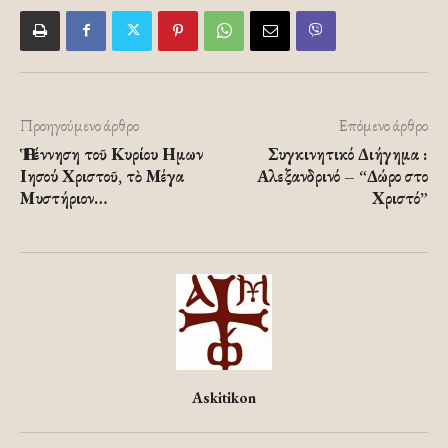
Προηγούμενο άρθρο
Επόμενο άρθρο
Ἡ Γέννηση τοῦ Κυρίου Ημων
Συγκινητικό Διήγημα :
Ιησού Χριστοῦ, τὸ Μέγα
Αλεξανδρινό – “Δώρο στο
Μυστήριον…
Χριστό”
Askitikon