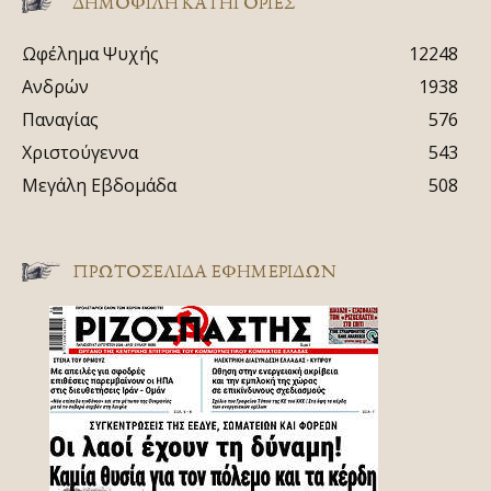
ΔΗΜΟΦΙΛΗ ΚΑΤΗΓΟΡΙΕΣ
Ωφέλημα Ψυχής
12248
Ανδρών
1938
Παναγίας
576
Χριστούγεννα
543
Μεγάλη Εβδομάδα
508
ΠΡΩΤΟΣΈΛΙΔΑ ΕΦΗΜΕΡΊΔΩΝ