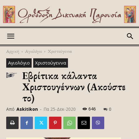
Askitikon
Αρχική
Αγιολόγιο
Χριστούγεννα
Αγιολόγιο
Χριστούγεννα
Εβρίτικα κάλαντα
Χριστουγέννων (Ακούστε
το)
646
Από
Askitikon
-
Πα 25-Δεκ-2020
0