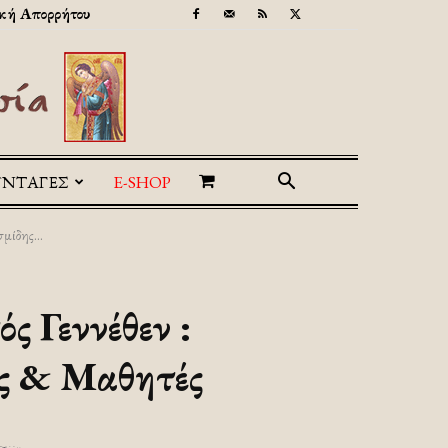
κή Απορρήτου
ΥΝΤΑΓΕΣ
E-SHOP
μίδης...
 Γεννέθεν :
ς & Μαθητές