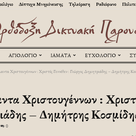
ολόγιο
Δίπτυχα Μνημόνευσης
Τηλεόραση
Ραδιόφωνο
Πολιτι
ΑΓΙΟΛΟΓΙΟ
ΙΑΜΑΤΑ
ΕΥΧΟΛΟΓΙΟ
Σ
Askitikon
ντα Χριστουγέννων : Χριστός Γεννέθεν : Γιώργος Δημητριάδης – Δημήτρης Κοσ
τα Χριστουγέννων : Χριστός
ριάδης – Δημήτρης Κοσμίδη
0