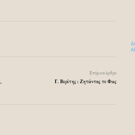
Δ
Α
Επόμενο άρθρο
,
Γ. Βερίτης : Ζητώντας το Φως