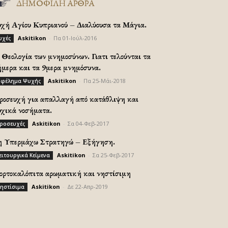
ΔΗΜΟΦΙΛΗ ΑΡΘΡΑ
υχή Αγίου Κυπριανού – Διαλύουσα τα Μάγια.
Askitikon
-
Πα 01-Ιούλ-2016
υχές
Θεολογία των μνημοσύνων. Γιατι τελούνται τα
ήμερα και τα 9μερα μνημόσυνα.
Askitikon
-
Πα 25-Μάι-2018
φέλημα Ψυχής
ροσευχή για απαλλαγή από κατάθλιψη και
υχικά νοσήματα.
Askitikon
-
Σα 04-Φεβ-2017
ροσευχές
η Υπερμάχω Στρατηγώ – Εξήγηση.
Askitikon
-
Σα 25-Φεβ-2017
ειτουργικά Κείμενα
ορτοκαλόπιτα αρωματική και νηστίσιμη
Askitikon
-
Δε 22-Απρ-2019
ηστίσιμα