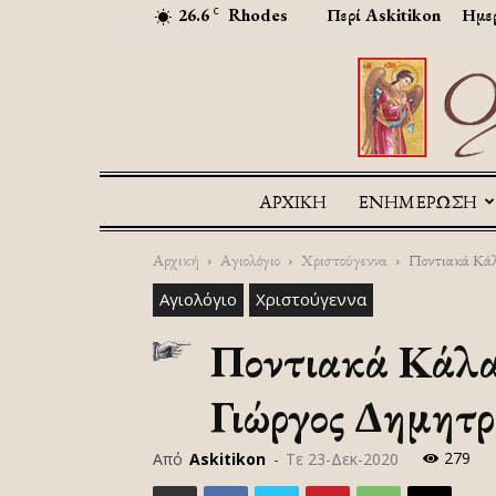
26.6
Rhodes
Περί Askitikon
Ημερ
C
ΑΡΧΙΚΉ
ΕΝΗΜΕΡΩΣΗ
Αρχική
Αγιολόγιο
Χριστούγεννα
Ποντιακά Κάλα
Αγιολόγιο
Χριστούγεννα
Ποντιακά Κάλαν
Γιώργος Δημητ
279
Από
Askitikon
-
Τε 23-Δεκ-2020