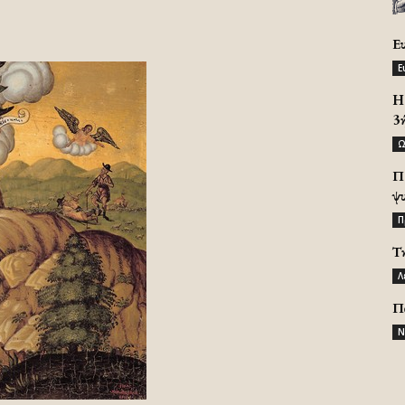
Ε
Ε
H 
3
Ω
Π
ψ
Π
Τ
Λ
Π
Ν