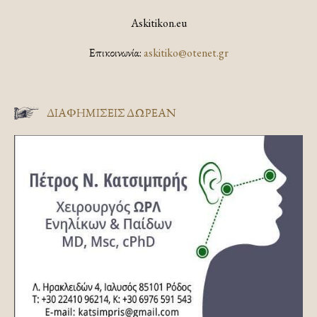
Askitikon.eu
Επικοινωνία:
askitiko@otenet.gr
ΔΙΑΦΗΜΊΣΕΙΣ ΔΩΡΕΆΝ