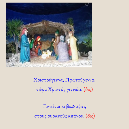
Χριστούγεννα, Πρωτούγεννα,
τώρα Χριστός γιννιέτι.
(δις)
Γιννιέται κι βαφτίζιτι,
στους ουρανούς απάνου.
(δις)