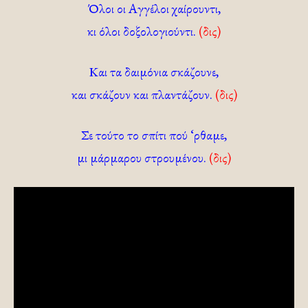
Όλοι οι Αγγέλοι χαίρουντι,
κι όλοι δοξολογιούντι.
(δις)
Και τα δαιμόνια σκάζουνε,
και σκάζουν και πλαντάζουν.
(δις)
Σε τούτο το σπίτι πού ‘ρθαμε,
μι μάρμαρου στρουμένου.
(δις)