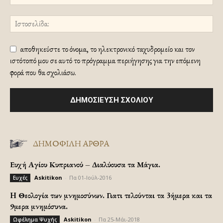
αποθηκεύστε το όνομα, το ηλεκτρονικό ταχυδρομείο και τον
ιστότοπό μου σε αυτό το πρόγραμμα περιήγησης για την επόμενη
φορά που θα σχολιάσω.
ΔΗΜΟΦΙΛΗ ΑΡΘΡΑ
Ευχή Αγίου Κυπριανού – Διαλύουσα τα Μάγια.
Askitikon
-
Πα 01-Ιούλ-2016
Ευχές
H Θεολογία των μνημοσύνων. Γιατι τελούνται τα 3ήμερα και τα
9μερα μνημόσυνα.
Askitikon
-
Πα 25-Μάι-2018
Ωφέλημα Ψυχής