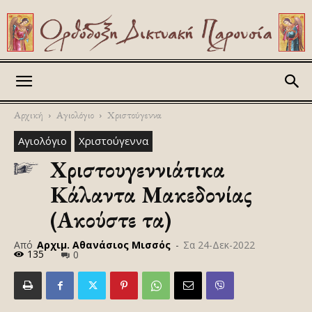
Askitikon
Αρχική
Αγιολόγιο
Χριστούγεννα
Αγιολόγιο
Χριστούγεννα
Χριστουγεννιάτικα
Κάλαντα Μακεδονίας
(Ακούστε τα)
Από
Αρχιμ. Αθανάσιος Μισσός
-
Σα 24-Δεκ-2022
135
0