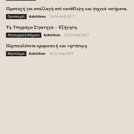
Προσευχή για απαλλαγή από κατάθλιψη και ψυχικά νοσήματα.
Askitikon
-
Σα 04-Φεβ-2017
Προσευχές
Τη Υπερμάχω Στρατηγώ – Εξήγηση.
Askitikon
-
Σα 25-Φεβ-2017
Λειτουργικά Κείμενα
Πορτοκαλόπιτα αρωματική και νηστίσιμη
Askitikon
-
Δε 22-Απρ-2019
Νηστίσιμα