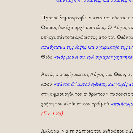
Προτού δημιουργηθεί ο πνευματικός και ο 
Οποίος δεν έχει αρχή και τέλος. Ο Λόγος 
υπήρχε πάντοτε αχώριστος από τον Θεόν κα
απαύγασμα της δόξης και ο χαρακτήρ της 
Θεός
«υιός μου ει συ, εγώ σήμερον γεγένηκά
Αυτός ο απερίγραπτος Λόγος του Θεού, ότα
αφού
«πάντα δι’ αυτού εγένετο, και χωρίς αυ
στη δημιουργία του ανθρώπου η παρουσία τ
χρήση του πληθυντικού αριθμού
«ποιήσωμεν
(Γεν. 1,26)
.
Αλλά και για τη σωτηρία του ανθρώπου ο Λ