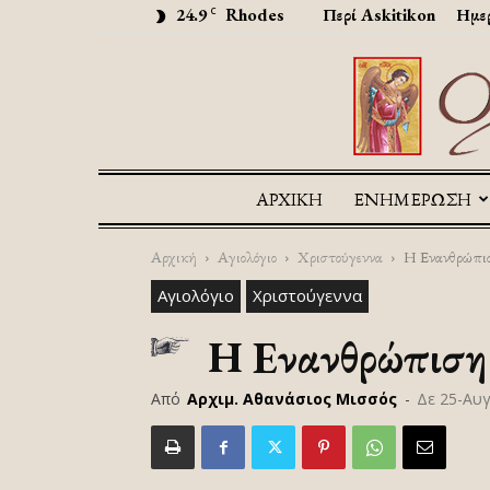
24.9
Rhodes
Περί Askitikon
Ημερ
C
ΑΡΧΙΚΉ
ΕΝΗΜΕΡΩΣΗ
Αρχική
Αγιολόγιο
Χριστούγεννα
Η Ενανθρώπισ
Αγιολόγιο
Χριστούγεννα
Η Ενανθρώπιση
Από
Αρχιμ. Αθανάσιος Μισσός
-
Δε 25-Αυ