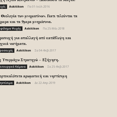
Askitikon
-
Πα 01-Ιούλ-2016
υχές
Θεολογία των μνημοσύνων. Γιατι τελούνται τα
ήμερα και τα 9μερα μνημόσυνα.
Askitikon
-
Πα 25-Μάι-2018
φέλημα Ψυχής
ροσευχή για απαλλαγή από κατάθλιψη και
υχικά νοσήματα.
Askitikon
-
Σα 04-Φεβ-2017
ροσευχές
η Υπερμάχω Στρατηγώ – Εξήγηση.
Askitikon
-
Σα 25-Φεβ-2017
ειτουργικά Κείμενα
ορτοκαλόπιτα αρωματική και νηστίσιμη
Askitikon
-
Δε 22-Απρ-2019
ηστίσιμα