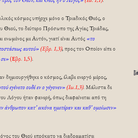
υλικός κόσμος υπήρχε μόνο ο Τριαδικός Θεός, ο
του Θεού, το δεύτερο Πρόσωπο της Αγίας Τριάδας,
ι ενωμένος με Αυτόν, γιατί είναι Αυτός
«το
υποστάσεως αυτού»
(Εβρ. 1,3)
, προς τον Οποίον είπε ο
 σε»
(Εβρ. 1,5)
.
ν δημιουργήθηκε ο κόσμος, έλαβε ενεργό μέρος,
τού εγένετο ουδέ εν ο γέγονεν»
(Ιω.1,3)
. Μάλιστα δε
ου Λόγου ήταν φανερή, όπως διαφαίνεται από τη
 άνθρωπον κατ’ εικόνα ημετέραν και καθ’ ομοίωσιν»
όγος του Θεού επρόκειτο να διαδραματίσει