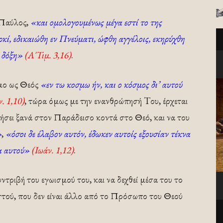
. Παύλος,
«και ομολογουμένως μέγα εστί το της
ρκί, εδικαιώθη εν Πνεύματι, ώφθη αγγέλοις, εκηρύχθη
ν δόξη»
(Α΄Τιμ. 3,16)
.
σμο ως Θεός
«εν τω κοσμω ήν, και ο κόσμος δι’ αυτού
. 1,10)
, τώρα όμως με την ενανθρώπησή Tου, έρχεται
ήσει ξανά στον Παράδεισο κοντά στο Θεό, και να του
»
,
«όσοι δε έλαβον αυτόν, έδωκεν αυτοίς εξουσίαν τέκνα
μα αυτού»
(Ιωάν. 1,12)
.
ντριβή του εγωισμού του, και να δεχθεί μέσα του το
τού, που δεν είναι άλλο από το Πρόσωπο του Θεού