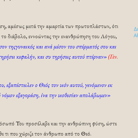
εση, αμέσως μετά την αμαρτία των πρωτοπλάστων, ότι
Δ
Α
ει το διάβολο, εννοώντας την ενανθρώπηση του Λόγου,
σον τηςγυναικός και ανά μέσον του σπέρματός σου και
τηρήσει κεφαλήν, και συ τηρήσεις αυτού πτέρναν»
(Γεν.
, εξαπέστειλεν ο Θεός τον υιόν αυτού, γενόμενον εκ
πό νόμον εξαγοράση, ίνα την υιοθεσίαν απολάβωμεν»
όσωπό Του προσέλαβε και την ανθρώπινη φύση, ώστε
θε τι που χώριζε τον άνθρωπο από το Θεό.