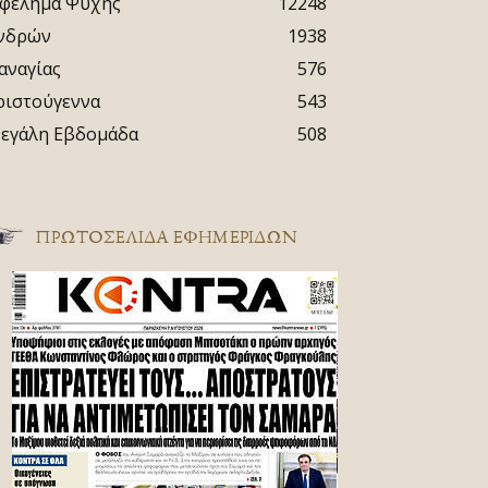
φέλημα Ψυχής
12248
νδρών
1938
αναγίας
576
ριστούγεννα
543
εγάλη Εβδομάδα
508
ΠΡΩΤΟΣΈΛΙΔΑ ΕΦΗΜΕΡΊΔΩΝ