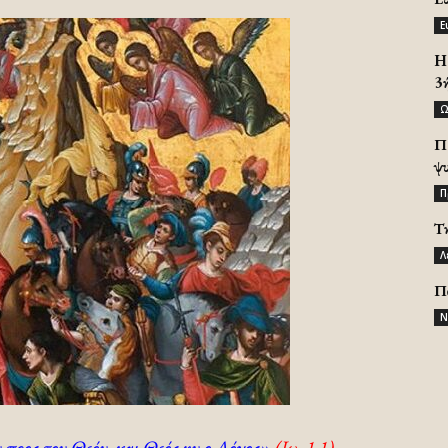
Ε
H 
3
Ω
Π
ψ
Π
Τ
Λ
Π
Ν
ν προς τον Θεόν, και Θεός ην ο Λόγος»
(Ιω. 1,1)
.