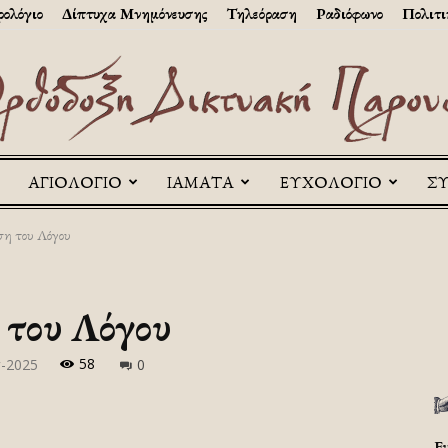
ολόγιο
Δίπτυχα Μνημόνευσης
Τηλεόραση
Ραδιόφωνο
Πολιτι
ΑΓΙΟΛΟΓΙΟ
ΙΑΜΑΤΑ
ΕΥΧΟΛΟΓΙΟ
Σ
Askitikon
η του Λόγου
 του Λόγου
58
γ-2025
0
Ε