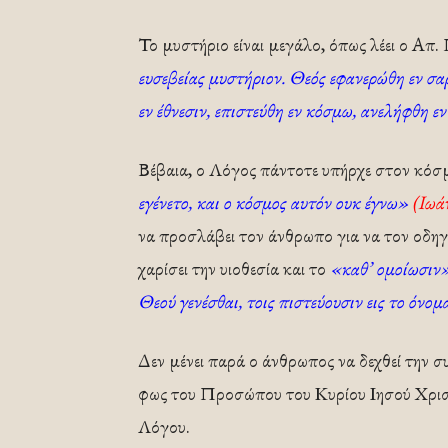
Το μυστήριο είναι μεγάλο, όπως λέει ο Απ
ευσεβείας μυστήριον. Θεός εφανερώθη εν σα
εν έθνεσιν, επιστεύθη εν κόσμω, ανελήφθη ε
Βέβαια, ο Λόγος πάντοτε υπήρχε στον κό
εγένετο, και ο κόσμος αυτόν ουκ έγνω»
(Ιωάν
να προσλάβει τον άνθρωπο για να τον οδηγ
χαρίσει την υιοθεσία και το
«καθ’ ομοίωσιν
Θεού γενέσθαι, τοις πιστεύουσιν εις το όνο
Δεν μένει παρά ο άνθρωπος να δεχθεί την συ
φως του Προσώπου του Κυρίου Ιησού Χρισ
Λόγου.