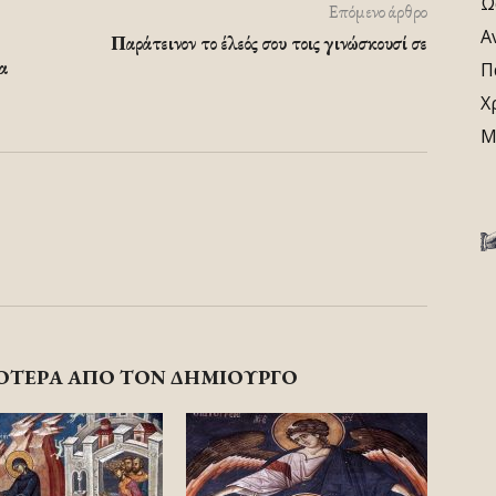
Ω
Επόμενο άρθρο
Α
Παράτεινον το έλεός σου τοις γινώσκουσί σε
α
Π
Χ
Μ
ΟΤΕΡΑ ΑΠΟ ΤΟΝ ΔΗΜΙΟΥΡΓΟ