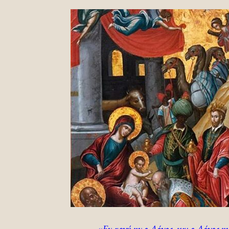
«Εν αρχή ην ο Λόγος, και ο Λόγος η