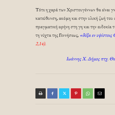
Τότε η χαρά των Χριστουγέννων θα είναι γν
κατεύθυνση, ακόμη και στην υλική ζωή του
πραγματική ειρήνη στη γη και την ευδοκία
τη νύχτα της Γεννήσεως,
«δόξα εν υψίστοις 
2,14).
Ι
ω
άννης Χ. Δήμος πτχ. Θ