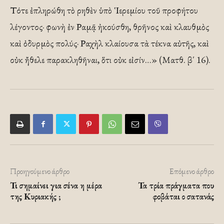
Τότε ἐπληρώθη τὸ ρηθὲν ὑπὸ ῾Ιερεμίου τοῦ προφήτου
λέγοντος· φωνὴ ἐν Ραμᾷ ἠκούσθη, θρῆνος καὶ κλαυθμὸς
καὶ ὀδυρμὸς πολύς· Ραχὴλ κλαίουσα τὰ τέκνα αὐτῆς, καὶ
οὐκ ἤθελε παρακληθῆναι, ὅτι οὐκ εἰσίν…» (Ματθ. β΄ 16).
Προηγούμενο άρθρο
Επόμενο άρθρο
Τι σημαίνει για σένα η μέρα
Τα τρία πράγματα που
της Κυριακής ;
φοβάται ο σατανάς