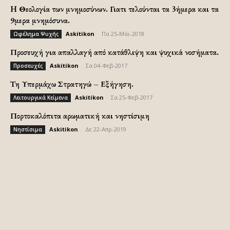
H Θεολογία των μνημοσύνων. Γιατι τελούνται τα 3ήμερα και τα
9μερα μνημόσυνα.
Askitikon
-
Πα 25-Μάι-2018
Ωφέλημα Ψυχής
Προσευχή για απαλλαγή από κατάθλιψη και ψυχικά νοσήματα.
Askitikon
-
Σα 04-Φεβ-2017
Προσευχές
Τη Υπερμάχω Στρατηγώ – Εξήγηση.
Askitikon
-
Σα 25-Φεβ-2017
Λειτουργικά Κείμενα
Πορτοκαλόπιτα αρωματική και νηστίσιμη
Askitikon
-
Δε 22-Απρ-2019
Νηστίσιμα