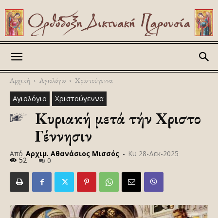
Askitikon
Αρχική
Αγιολόγιο
Χριστούγεννα
Αγιολόγιο
Χριστούγεννα
Κυριακή μετά τήν Χριστοῦ
Γέννησιν
Από
Αρχιμ. Αθανάσιος Μισσός
-
Κυ 28-Δεκ-2025
52
0