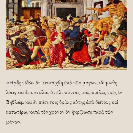
«Ηρῴδης ἰδὼν ὅτι ἐνεπαίχθη ὑπὸ τῶν μάγων, ἐθυμώθη
λίαν, καὶ ἀποστείλας ἀνεῖλε πάντας τοὺς παῖδας τοὺς ἐν
Βηθλεὲμ καὶ ἐν πᾶσι τοῖς ὁρίοις αὐτῆς ἀπὸ διετοῦς καὶ
κατωτέρω, κατὰ τὸν χρόνον ὃν ἠκρίβωσε παρὰ τῶν
μάγων.