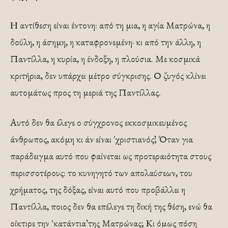
Η αντίθεση είναι έντονη: από τη μια, η αγία Ματρώνα, η
δούλη, η άσημη, η καταφρονεμένη· κι από την άλλη, η
Παντίλλα, η κυρία, η ένδοξη, η πλούσια. Με κοσμικά
κριτήρια, δεν υπάρχει μέτρο σύγκρισης. Ο ζυγός κλίνει
αυτομάτως προς τη μεριά της Παντίλλας.
Αυτό δεν θα έλεγε ο σύγχρονος εκκοσμικευμένος
άνθρωπος, ακόμη κι άν είναι ῾χριστιανός᾽; Όταν για
παράδειγμα αυτό που φαίνεται ως προτεραιότητα στους
περισσοτέρους: το κυνηγητό των απολαύσεων, του
χρήματος, της δόξας, είναι αυτό που προβάλλει η
Παντίλλα, ποιος δεν θα επέλεγε τη δική της θέση, ενώ θα
οίκτιρε την ῾κατάντια᾽ της Ματρώνας; Κι όμως πόση