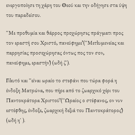
ενεργοποίησε τη χάρη του Θεού και την οδήγησε στα ύψη
του παραδείσου.
῾῾Με προθυμία και θάρρος προχώρησες πράγματι προς
τον εραστή σου Χριστό, πανεύφημε᾽᾽ (῾῾Μετ᾽ευμενείας και
παρρησίας προσεχώρησας όντως πος τον σον,
πανεύφημε, εραστήν᾽᾽) (ωδή ζ´).
Γι᾽αυτό και ῾῾είναι ωραίο το στεφάνι που τώρα φορά η
ένδοξη Ματρώνα, που πήρε από το ζωαρχικό χέρι του
Παντοκράτορα Χριστού᾽᾽ (῾῾Ωραίος ο στέφανος, ον νυν
εστέφθης, ένδοξε, ζωαρχική δεξιά του Παντοκράτορος᾽᾽)
(ωδή η´ ).