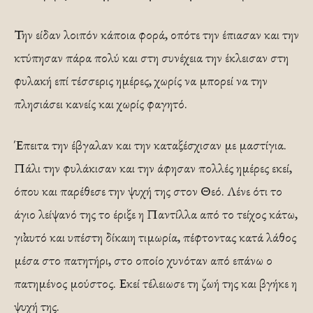
Την είδαν λοιπόν κάποια φορά, οπότε την έπιασαν και την
κτύπησαν πάρα πολύ και στη συνέχεια την έκλεισαν στη
φυλακή επί τέσσερις ημέρες, χωρίς να μπορεί να την
πλησιάσει κανείς και χωρίς φαγητό.
Έπειτα την έβγαλαν και την καταξέσχισαν με μαστίγια.
Πάλι την φυλάκισαν και την άφησαν πολλές ημέρες εκεί,
όπου και παρέθεσε την ψυχή της στον Θεό. Λένε ότι το
άγιο λείψανό της το έριξε η Παντίλλα από το τείχος κάτω,
γι᾽αυτό και υπέστη δίκαιη τιμωρία, πέφτοντας κατά λάθος
μέσα στο πατητήρι, στο οποίο χυνόταν από επάνω ο
πατημένος μούστος. Εκεί τέλειωσε τη ζωή της και βγήκε η
ψυχή της.