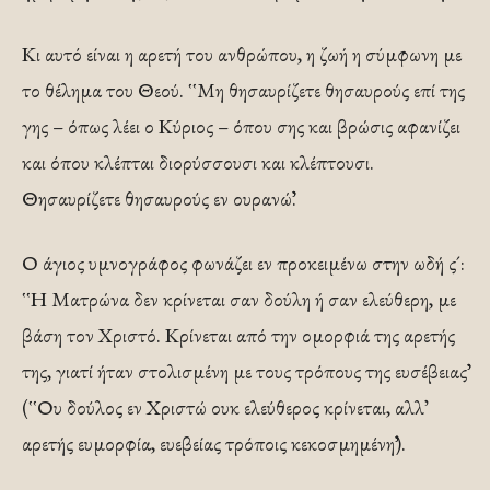
Κι αυτό είναι η αρετή του ανθρώπου, η ζωή η σύμφωνη με
το θέλημα του Θεού. ῾῾Μη θησαυρίζετε θησαυρούς επί της
γης – όπως λέει ο Κύριος – όπου σης και βρώσις αφανίζει
και όπου κλέπται διορύσσουσι και κλέπτουσι.
Θησαυρίζετε θησαυρούς εν ουρανώ᾽᾽.
Ο άγιος υμνογράφος φωνάζει εν προκειμένω στην ωδή ς´:
῾῾Η Ματρώνα δεν κρίνεται σαν δούλη ή σαν ελεύθερη, με
βάση τον Χριστό. Κρίνεται από την ομορφιά της αρετής
της, γιατί ήταν στολισμένη με τους τρόπους της ευσέβειας᾽᾽
(῾῾Ου δούλος εν Χριστώ ουκ ελεύθερος κρίνεται, αλλ᾽
αρετής ευμορφία, ευεβείας τρόποις κεκοσμημένη᾽᾽).