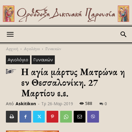
Askitikon
Αρχική
Αγιολόγιο
Γυναικών
Αγιολόγιο
Γυναικών
Η αγία μάρτυς Ματρώνα η
εν Θεσσαλονίκη. 27
Μαρτίου ε.ε.
588
Από
Askitikon
-
Τρ 26-Μαρ-2019
0