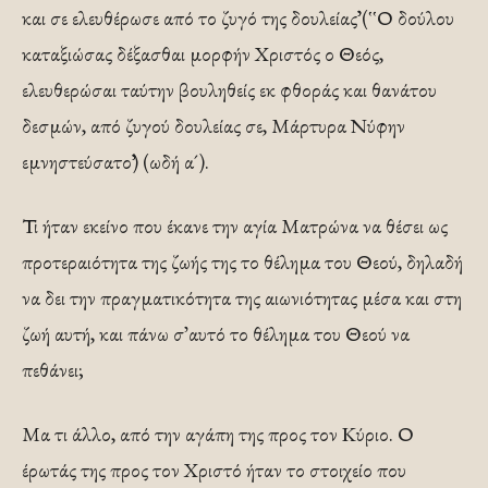
και σε ελευθέρωσε από το ζυγό της δουλείας᾽᾽ (῾῾Ο δούλου
καταξιώσας δέξασθαι μορφήν Χριστός ο Θεός,
ελευθερώσαι ταύτην βουληθείς εκ φθοράς και θανάτου
δεσμών, από ζυγού δουλείας σε, Μάρτυρα Νύφην
εμνηστεύσατο᾽᾽) (ωδή α´).
Τι ήταν εκείνο που έκανε την αγία Ματρώνα να θέσει ως
προτεραιότητα της ζωής της το θέλημα του Θεού, δηλαδή
να δει την πραγματικότητα της αιωνιότητας μέσα και στη
ζωή αυτή, και πάνω σ᾽ αυτό το θέλημα του Θεού να
πεθάνει;
Μα τι άλλο, από την αγάπη της προς τον Κύριο. Ο
έρωτάς της προς τον Χριστό ήταν το στοιχείο που