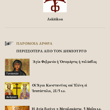
Askitikon
ΠΑΡΟΜΟΙΑ ΑΡΘΡΑ
ΠΕΡΙΣΣΟΤΕΡΑ ΑΠΟ ΤΟΝ ΔΗΜΙΟΥΡΓΟ
Ἡ Ἁγία Φεβρωνία ἡ Ὁσιομάρτυς ἡ πολύαθλος
Γυναικών
Οἱ Ἅγιοι Κωνσταντίνος καί Ἑλένη οἱ
Ἱσαπόστολοι, 21/5 ε.ε.
Ανδρών
Η Αγία Ειρήνη η Μεγαλομάρτυς, 5 Μαΐου ε.ε.