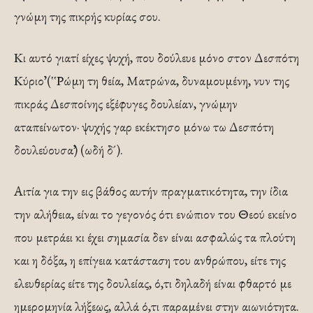
γνώμη της πικρής κυρίας σου.
Κι αυτό γιατί είχες ψυχή, που δούλευε μόνο στον Δεσπότη
Κύριο᾽᾽ (῾῾Ρώμη τη θεία, Ματρώνα, δυναμουμένη, νυν της
πικράς Δεσποίνης εξέφυγες δουλείαν, γνώμην
αταπείνωτον· ψυχής γαρ εκέκτησο μόνω τω Δεσπότη
δουλεύουσα᾽᾽) (ωδή δ´).
Αιτία για την εις βάθος αυτήν πραγματικότητα, την ίδια
την αλήθεια, είναι το γεγονός ότι ενώπιον του Θεού εκείνο
που μετράει κι έχει σημασία δεν είναι ασφαλώς τα πλούτη
και η δόξα, η επίγεια κατάσταση του ανθρώπου, είτε της
ελευθερίας είτε της δουλείας, ό,τι δηλαδή είναι φθαρτό με
ημερομηνία λήξεως, αλλά ό,τι παραμένει στην αιωνιότητα.