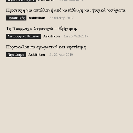
Προσευχή για απαλλαγή από κατάθλιψη και ψυχικά νοσήματα.
Askitikon
-
Σα 04-Φεβ-2017
Προσευχές
Τη Υπερμάχω Στρατηγώ – Εξήγηση.
Askitikon
-
Σα 25-Φεβ-2017
Λειτουργικά Κείμενα
Πορτοκαλόπιτα αρωματική και νηστίσιμη
Askitikon
-
Δε 22-Απρ-2019
Νηστίσιμα