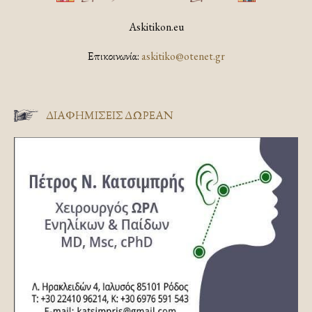
Askitikon.eu
Επικοινωνία:
askitiko@otenet.gr
ΔΙΑΦΗΜΊΣΕΙΣ ΔΩΡΕΆΝ