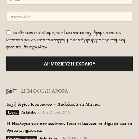
αποθηκεύστε το όνομα, το ηλεκτρονικό ταχυδρομείο και τον
ιστότοπό μου σε αυτό το πρόγραμμα περιήγησης για την επόμενη
φορά που θα σχολιάσω.
ΔΗΜΟΦΙΛΗ ΑΡΘΡΑ
Ευχή Αγίου Κυπριανού – Διαλύουσα τα Μάγια.
Askitikon
-
Πα 01-Ιούλ-2016
Ευχές
H Θεολογία των μνημοσύνων. Γιατι τελούνται τα 3ήμερα και τα
9μερα μνημόσυνα.
Askitikon
-
Πα 25-Μάι-2018
Ωφέλημα Ψυχής