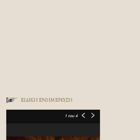
ΕΙΔΙΚΉ ΕΝΗΜΈΡΩΣΗ
1
του 4