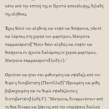
κάτω από την οπτική της εν Χριστώ αποκάλυψης, δηλαδή
της αλήθειας.
Έχεις θεϊκό νου αληθινά, και σοφό και θεόφρονα, γι᾽αυτό
και λάμπεις στη χορεία των μαρτύρων, Ματρώνα
παμμακάριστε᾽᾽(῾῾Νουν θείον αληθώς και σοφόν και
θεόφρονα συ έχουσα διαλάμπεις εν χορεία μαρτύρων,
Ματρώνα παμμακάριστε᾽᾽) (ωδή ε´). ῾
Ορυόταν και ήταν σαν μεθυσμένη και σφάδαζε από τον
θυμό η δυσεβέστατη (Παντίλλα)᾽᾽ (῾῾Ωρυομένη και μέθη
βεβακχευμένη και τω θυμώ σφαδάζουσα η
δυσσεβεστάτη᾽᾽) (ωδή δ´). ῾῾Ματρώνα, δυναμωνόσουν από
τη θεία δύναμη και ξέφυγες από την υπερήφανη δουλική