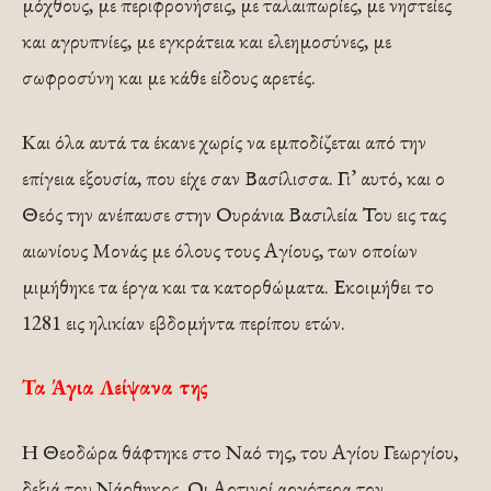
μόχθους, με περιφρονήσεις, με ταλαιπωρίες, με νηστείες
και αγρυπνίες, με εγκράτεια και ελεημοσύνες, με
σωφροσύνη και με κάθε είδους αρετές.
Και όλα αυτά τα έκανε χωρίς να εμποδίζεται από την
επίγεια εξουσία, που είχε σαν Βασίλισσα. Γι’ αυτό, και ο
Θεός την ανέπαυσε στην Ουράνια Βασιλεία Του εις τας
αιωνίους Μονάς με όλους τους Αγίους, των οποίων
μιμήθηκε τα έργα και τα κατορθώματα. Εκοιμήθει το
1281 εις ηλικίαν εβδομήντα περίπου ετών.
Τα Άγια Λείψανα της
Η Θεοδώρα θάφτηκε στο Ναό της, του Αγίου Γεωργίου,
δεξιά του Νάρθηκος. Οι Αρτινοί αργότερα τον