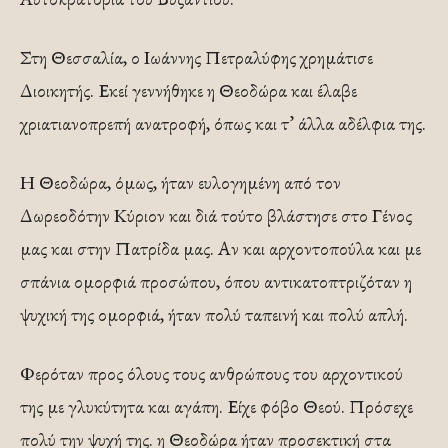
Στη Θεσσαλία, ο Ιωάννης Πετραλύφης χρημάτισε
Διοικητής. Εκεί γεννήθηκε η Θεοδώρα και έλαβε
χριατιανοπρεπή ανατροφή, όπως και τ’ άλλα αδέλφια της.
Η Θεοδώρα, όμως, ήταν ευλογημένη από τον
Δωρεοδότην Κύριον και διά τούτο βλάστησε στο Γένος
μας και στην Πατρίδα μας. Αν και αρχοντοπούλα και με
σπάνια ομορφιά προσώπου, όπου αντικατοπτριζόταν η
ψυχική της ομορφιά, ήταν πολύ ταπεινή και πολύ απλή.
Φερόταν προς όλους τους ανθρώπους του αρχοντικού
της με γλυκύτητα και αγάπη. Είχε φόβο Θεού. Πρόσεχε
πολύ την ψυχή της. η Θεοδώρα ήταν προσεκτική στα