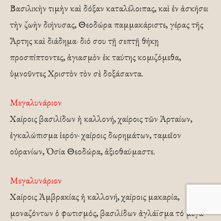
Βασιλικὴν τιμὴν καὶ δόξαν καταλέλοιπας, καὶ ἐν ἀσκήσει
τὴν ζωὴν διήνυσας, Θεοδώρα παμμακάριστε, γέρας τῆς
Ἄρτης καὶ διάδημα· διό σου τῇ σεπτῇ θήκῃ
προσπίπτοντες, ἁγιασμὸν ἐκ ταύτης κομιζόμεθα,
ὑμνοῦντες Χριστὸν τὸν σὲ δοξάσαντα.
Μεγαλυνάριον
Χαίροις βασιλίδων ἡ καλλονή, χαίροις τῶν Ἀρταίων,
ἐγκαλώπισμα ἱερόν· χαίροις δωρημάτων, ταμεῖον
οὐρανίων, Ὁσία Θεοδώρα, ἀξιοθαύμαστε.
Μεγαλυνάριον
Χαίροις Ἀμβρακίας ἡ καλλονή, χαίροις μακαρία,
μοναζόντων ὁ φωτισμός, βασιλίδων ἀγλάϊσμα τό μέγα