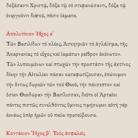
δοξάσαντι Χριστῷ, δόξα τῷ σὲ στεφανώσαντι, δόξα τῷ
ἐνεργοῦντι διὰ σοῦ, πᾶσιν ἰάματα.
Απολυτίκιον Ήχος α΄
Τῶν Βασιλίδων τό κλέος, Ἀσκητριῶν τό ἀγλάϊσμα, τῆς
Ἀκαρνανίας τό εὖχος καί ἰαμάτων ρεῖθρον ἀκένωτον.
Τῶν λυπουμένων καί πτωχῶν τήν προστάτιν τῆς ἀκτίνος
δίκην τήν Αἰτωλίαν πάσαν καταφωτίζουσαν, ἐπώνυμον
τήν ὄντως δωρεῶν τῶν τοῦ Θεοῦ, τήν πάνσεπτον καί
ὁσίαν Θεοδώραν τήν Βασίλισσαν, δεῦτε οἱ Ἀρταῖοι
πάντες πιστῶς συνελθόντες ὕμνοις τιμήσωμεν αὐτή γάρ
ἀενάως ὑπέρ ἠμῶν οὐ παύει πρεσεύβουσα.
Κοντάκιον Ἦχος β΄. Τοὺς ἀσφαλεῖς