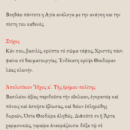
Βοηθάει πάντοτε η Αγία ανάλογα με την ανάγκη και την
πίστη του καθενός.
Στίχος
Κάν σου, βασιλίς, κρύπτει τό σῶμα τάφος, Χριστός πάσι
φαίνει σέ θαυματουργίας. Ἑνδέκατη κρύψε Θεοδώραν
λάας κλεινήν.
Ἀπολυτίκιον Ἦχος α΄. Τῆς ἐρήμου πολίτης.
Βασιλείου ἀξίας παριδοῦσα τὴν εὔκλειαν, ἐγκρατείᾳ καὶ
πόνοις καὶ ἀσκήσει ἐβίωσας, καὶ θείων ἐπληρώθης
δωρεῶν, Ὁσία Θεοδώρα ἀληθῶς. Διὰ τοῦτό σε ἡ Ἄρτα
χαρμονικῶς, γεραίρει ἀνακράζουσα· δόξα τῷ σὲ