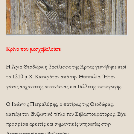
Κρίνο που μοσχοβολούσε
Η Άγια Θεοδώρα η βασίλισσα της Άρτας γεννήθηκε περί
το 1210 μ.Χ. Καταγόταν από την Θεσσαλία. Ήταν
γόνος αρχοντικής οικογένειας και Γαλλικής καταγωγής.
Ο Ιωάννης Πετραλύφης, ο πατέρας της Θεοδώρας,
κατείχε τον Βυζαντινό τίτλο του Σεβαστοκράτορος. Είχε
προσφέρει αρκετές και σημαντικές υπηρεσίες στην
Αυτοκρατορία του Βυζαντίου.