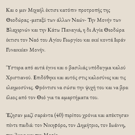
Και ο μεν Μιχαήλ έκτισε κατόπιν προτροπής της
Θεοδώρας -μεταξύ των άλλων Ναών- Την Μονήν των
Βλαχερνών και την Κάτω Παναγιά, η δε Αγία Θεοδώρα
έκτισε τον Ναό του Αγίου Γεωργίου και εκεί κοντά Ιεράν
Γυναικείαν Μονήν.
Ύστερα από αυτά έγινε και ο βασιλιάς υπόδειγμα καλού
Χριστιανού. Επιδόθηκε και αυτός στις καλοσύνες και τις
ελεημοσύνες. Φρόντισε να σώσει την ψυχή του και να βρει
έλεος από τον Θεό για τα αμαρτήματα του.
Έζησαν μαζί σαράντα (40) περίπου χρόνια και απέκτησαν
πέντε παιδιά: τον Νικηφόρο, τον Δημήτριο, τον Ιωάννη,
την Άννα και την Μαρία.