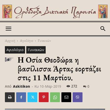
Askitikon
Αρχική
Αγιολόγιο
Γυναικών
Αγιολόγιο
Γυναικών
Η Οσία Θεοδώρα η
βασίλισσα Άρτας εορτάζει
στις 11 Μαρτίου.
272
Από
Askitikon
-
Κυ 10-Μαρ-2019
0