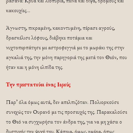
βάσανα: Κρύα και λιοπύρια, πείνα και δίψα, δρόμους και
κακουχίες…
Άγνωστη, πικραμένη, κακοντυμένη, πέρασε αγρούς,
δρασκέλισε λόφους, διάβηκε ποτάμια και
νυχτοπερπάτησε με αστροφεγγιά με το μωράκι της στην
αγκαλιά της, την μόνη παρηγοριά της μετά τον Θεόν, που
ήταν και η μόνη ελπίδα της.
Την προστατεύει ένας Ιερεύς
Παρ’ όλα όμως αυτά, δεν απελπιζόταν. Πολιορκούσε
συνεχώς τον Ουρανό με τις προσευχές της. Παρακαλούσε
το Θεό να συγχωρήσει τον άνδρα της, για να μη χάσει ο
δυστυχής την ψυχή του. Κάποια, όμως, ημέρα, όπως