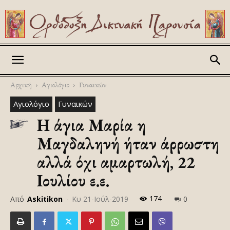
Askitikon
Αρχική
Αγιολόγιο
Γυναικών
Αγιολόγιο
Γυναικών
Η άγια Μαρία η
Μαγδαληνή ήταν άρρωστη
αλλά όχι αμαρτωλή, 22
Ιουλίου ε.ε.
174
Από
Askitikon
-
Κυ 21-Ιούλ-2019
0