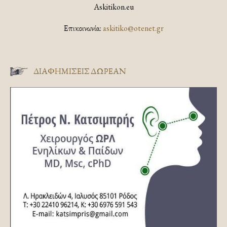
Askitikon.eu
Επικοινωνία:
askitiko@otenet.gr
ΔΙΑΦΗΜΊΣΕΙΣ ΔΩΡΕΆΝ