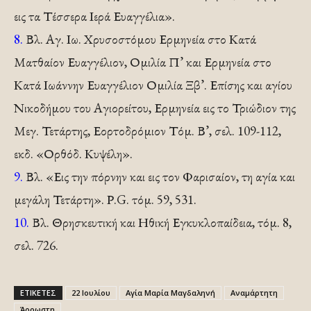
εις τα Τέσσερα Ιερά Ευαγγέλια».
8.
Βλ. Αγ. Ιω. Χρυσοστόμου Ερμηνεία στο Κατά
Ματθαίον Ευαγγέλιον, Ομιλία Π’ και Ερμηνεία στο
Κατά Ιωάννην Ευαγγέλιον Ομιλία Ξβ’. Επίσης και αγίου
Νικοδήμου του Αγιορείτου, Ερμηνεία εις το Τριώδιον της
Μεγ. Τετάρτης, Εορτοδρόμιον Τόμ. Β’, σελ. 109-112,
εκδ. «Ορθόδ. Κυψέλη».
9.
Βλ. «Εις την πόρνην και εις τον Φαρισαίον, τη αγία και
μεγάλη Τετάρτη». Ρ.G. τόμ. 59, 531.
10.
Βλ. Θρησκευτική και Ηθική Εγκυκλοπαίδεια, τόμ. 8,
σελ. 726.
ΕΤΙΚΕΤΕΣ
22 Ιουλίου
Αγία Μαρία Μαγδαληνή
Αναμάρτητη
Άρρωστη