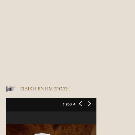
ΕΙΔΙΚΉ ΕΝΗΜΈΡΩΣΗ
1
του 4