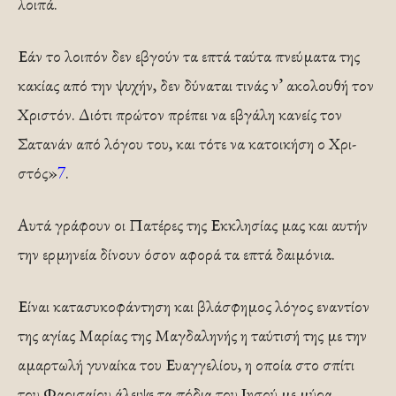
λοιπά.
Εάν το λοιπόν δεν εβγούν τα επτά ταύτα πνεύματα της
κακίας από την ψυχήν, δεν δύναται τινάς ν’ ακολουθή τον
Χριστόν. Διότι πρώτον πρέπει να εβγάλη κανείς τον
Σατανάν από λόγου του, και τότε να κατοικήση ο Χρι­
στός»
7
.
Αυτά γράφουν οι Πατέρες της Εκκλησίας μας και αυτήν
την ερμηνεία δίνουν όσον αφορά τα επτά δαι­μόνια.
Είναι κατασυκοφάντηση και βλάσφημος λόγος ε­ναντίον
της αγίας Μαρίας της Μαγδαληνής η ταύτι­σή της με την
αμαρτωλή γυναίκα του Ευαγγελίου, η οποία στο σπίτι
του Φαρισαίου άλειψε τα πόδια του Ι­ησού με μύρα.