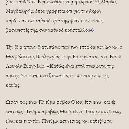
βίου παρθένον. Και αναφέρεται μαρτύριον της Μαρίας
Μαγδαληνής, όπου γράφεται ότι για την άκραν
παρθενίαν και καθαρότητά της, φαινόταν στους
βασανιστές της, σαν καθαρό κρύσταλλο»
6
.
Την ίδια άποψη διατυπώνει περί των επτά δαιμο­νίων και ο
Θεοφύλακτος Βουλγαρίας στην Ερμηνεία του στο Κατά
Λουκάν Ευαγγέλιο: «Καθώς είναι επτά πνεύματα της
αρετής έτσι είναι και εξ εναντίας επτά πνεύματα της
κακίας.
Ωσάν πως είναι Πνεύμα φόβου Θεού, έτσι είναι και εξ
εναντίας Πνεύμα αφοβίας Θε­ού. είναι Πνεύμα συνέσεως,
είναι και εναντίον Πνεύ­μα ασυνεσίας, και καθεξής τα