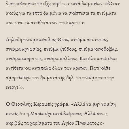
διατυπώνονται τα εξής περί των επτά δαιμο­νίων: «Όταν
ακούς για τα επτά δαιμόνια να σκέπτε­σαι τα πνεύματα
που είναι τα αντίθετα των επτά αρε­τών.
Δηλαδή πνεύμα αφοβίας Θεού, πνεύμα ασυνεσίας,
πνεύμα αγνωσίας, πνεύμα ψεύδους, πνεύμα κενο­δοξίας,
πνεύμα επάρσεως, πνεύμα κάλλους. Και όλα αυτά είναι
αντίθετα και αντίπαλα όλων των αρετών. Γιατί κάθε
αμαρτία έχει τον δαίμονά της δηλ. το πνεύ­μα που την
ενεργεί».
Ο Θεοφάνης Κεραμεύς γράφει: «Αλλά να μην νομίση
κανείς ότι η Μαρία είχε επτά δαίμονες. Αλλά ό­πως
ακριβώς τα χαρίσματα του Αγίου Πνεύματος ο­