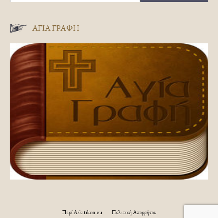
ΑΓΊΑ ΓΡΑΦΉ
Περί Askitikon.eu
Πολιτική Απορρήτου