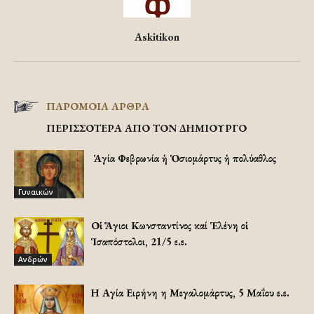
Askitikon
ΠΑΡΟΜΟΙΑ ΑΡΘΡΑ
ΠΕΡΙΣΣΟΤΕΡΑ ΑΠΟ ΤΟΝ ΔΗΜΙΟΥΡΓΟ
Ἡ Ἁγία Φεβρωνία ἡ Ὁσιομάρτυς ἡ πολύαθλος
Γυναικών
Οἱ Ἅγιοι Κωνσταντίνος καί Ἑλένη οἱ
Ἱσαπόστολοι, 21/5 ε.ε.
Ανδρών
Η Αγία Ειρήνη η Μεγαλομάρτυς, 5 Μαΐου ε.ε.