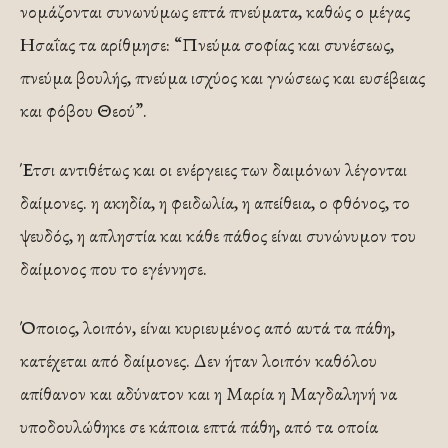
νομάζονται συνωνύμως επτά πνεύματα, καθώς ο μέγας
Ησαΐας τα αρίθμησε: “Πνεύμα σοφίας και συνέσεως,
πνεύμα βουλής, πνεύμα ισχύος και γνώσεως και ευσέ­βειας
και φόβου Θεού”.
Έτσι αντιθέτως και οι ενέργειες των δαιμόνων λέγονται
δαίμονες. η ακηδία, η φειδωλία, η απείθεια, ο φθόνος, το
ψευδός, η απλη­στία και κάθε πάθος είναι συνώνυμον του
δαίμονος που το εγέννησε.
Όποιος, λοιπόν, είναι κυριευμένος από αυτά τα πάθη,
κατέχεται από δαίμονες. Δεν ήταν λοιπόν καθόλου
απίθανον και αδύνατον και η Μαρία η Μαγδαληνή να
υποδουλώθηκε σε κάποια επτά πά­θη, από τα οποία