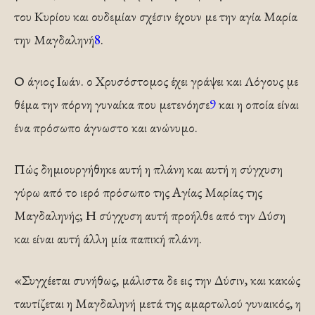
του Κυρίου και ουδεμίαν σχέσιν έχουν με την αγία Μαρία
την Μαγδαληνή
8
.
Ο άγιος Ιωάν. ο Χρυσόστομος έχει γράψει και Λόγους με
θέμα την πόρνη γυναίκα που μετενόησε
9
και η οποία είναι
ένα πρόσωπο άγνωστο και ανώνυμο.
Πώς δημιουργήθηκε αυτή η πλάνη και αυτή η σύγχυση
γύρω από το ιερό πρόσωπο της Αγίας Μα­ρίας της
Μαγδαληνής; Η σύγχυση αυτή προήλθε από την Δύση
και είναι αυτή άλλη μία παπική πλάνη.
«Συγχέεται συνήθως, μάλιστα δε εις την Δύσιν, και κακώς
ταυτίζεται η Μαγδαληνή μετά της αμαρτω­λού γυναικός, η