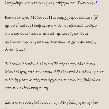
λυτρώθηκε και ύστερα έγινε μαθή­τρια του Σωτήρος»
5
.
Και στον άγιο Μόδεστο, Πατριάρχη Ιεροσολύ­μων (α’
ήμισυ ζ’ αιώνος) διαβάζομε: «Τον συμβολικό αριθμό
επτά και όταν πρόκειται περί της αρετής και όταν
πρόκειται περί της κακίας, βλέπομε να χρησιμοποιή η
Αγία Γραφή.
Ευλόγως, λοιπόν, διαλέγει ο Σω­τήρας την Μαρία την
Μαγδαληνή, από την οποία εξέβαλε επτά δαιμόνια, για να
εκδίωξη μέσω αυτής, τον άρχοντα της κακίας (διάβολο)
από την ανθρώπινη φύση.
Διότι οι ιστορίες διδάσκουν την Μαγδαληνή αυτήν δια