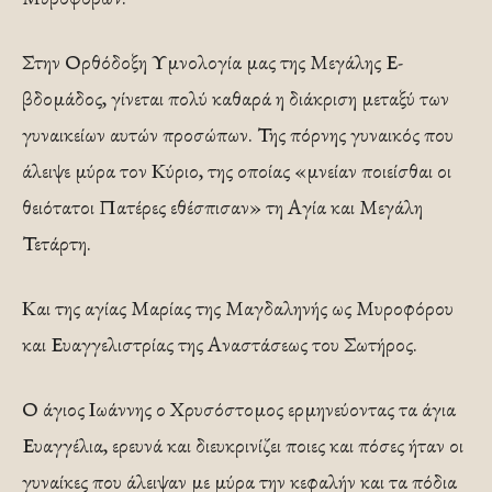
Στην Ορθόδοξη Υμνολογία μας της Μεγάλης Ε­
βδομάδος, γίνεται πολύ καθαρά η διάκριση μεταξύ των
γυναικείων αυτών προσώπων. Της πόρνης γυναι­κός που
άλειψε μύρα τον Κύριο, της οποίας «μνείαν ποιείσθαι οι
θειότατοι Πατέρες εθέσπισαν» τη Αγία και Μεγάλη
Τετάρτη.
Και της αγίας Μαρίας της Μα­γδαληνής ως Μυροφόρου
και Ευαγγελιστρίας της Αναστάσεως του Σωτήρος.
Ο άγιος Ιωάννης ο Χρυσό­στομος ερμηνεύοντας τα άγια
Ευαγγέλια, ερευνά και διευκρινίζει ποιες και πόσες ήταν οι
γυναίκες που ά­λειψαν με μύρα την κεφαλήν και τα πόδια