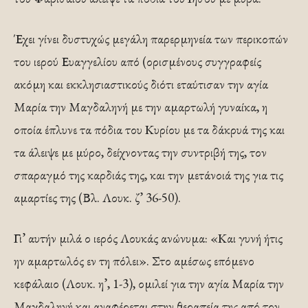
Έχει γίνει δυστυχώς μεγάλη παρερμη­νεία των περικοπών
του ιερού Ευαγγελίου από (ορι­σμένους συγγραφείς
ακόμη και εκκλησιαστικούς διό­τι εταύτισαν την αγία
Μαρία την Μαγδαληνή με την αμαρτωλή γυναίκα, η
οποία έπλυνε τα πόδια του Κυ­ρίου με τα δάκρυά της και
τα άλειψε με μύρο, δείχνο­ντας την συντριβή της, τον
σπαραγμό της καρδιάς της, και την μετάνοιά της για τις
αμαρτίες της (Βλ. Λουκ. ζ’ 36-50).
Γι’ αυτήν μιλά ο ιερός Λουκάς ανώνυ­μα: «Και γυνή ήτις
ην αμαρτωλός εν τη πόλει». Στο α­μέσως επόμενο
κεφάλαιο (Λουκ. η’, 1-3), ομιλεί για την αγία Μαρία την
Μαγδαληνή και αναφέρεται στην θεραπεία της από τον