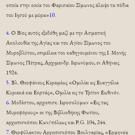
οποία στην οικία του Φαρισαίου Σίμωνος άλειψε τα πόδια
του Ιησού με μύρα»
10
.
4.
Ο Βίος αυτός εξεδόθη μαζί με την Ασματική
Ακολουθία της Αγίας και του Αγίου Σίμωνος του
Μυροβλύτου, επιμέλεια του καθηγουμένου της Ι. Μονής
Σίμωνος Πέτρας, Αρχιμανδρ. Ιε­ρωνύμου, εν Αθήναις
1924.
5.
Βλ. Θεοφάνους Κεραμέως «Ομιλίαι εις Ευαγγέλια
Κυριακά και Εορτάς», Ομιλία εις το Τρίτον Εωθινόν.
6.
Μοδέστου, αρχιεπισκ. Ιεροσολύμων «Εις τας
Μυροφό­ρους» εκ της Βιβλιοθήκης Φωτίου,
αρχιεπισκόπου Κων/πόλεως και Ρ.G. 104, 244.
7.
Θεοφύλακτου Αρχιεπισκόπου Βουλγαρίας, «Ερμηνεία