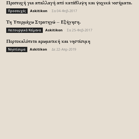
Προσευχή για απαλλαγή από κατάθλιψη και ψυχικά νοσήματα.
Askitikon
-
Σα 04-Φεβ-2017
Προσευχές
Τη Υπερμάχω Στρατηγώ – Εξήγηση.
Askitikon
-
Σα 25-Φεβ-2017
Λειτουργικά Κείμενα
Πορτοκαλόπιτα αρωματική και νηστίσιμη
Askitikon
-
Δε 22-Απρ-2019
Νηστίσιμα