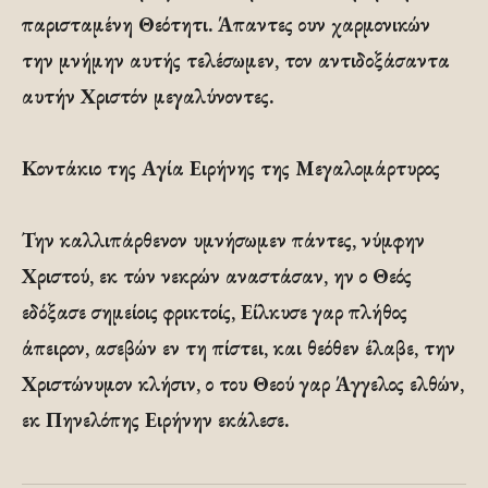
παρισταμένη Θεότητι. Άπαντες ουν χαρμονικών
την μνήμην αυτής τελέσωμεν, τον αντιδοξάσαντα
αυτήν Χριστόν μεγαλύνοντες.
Κοντάκιο της Αγία Ειρήνης της Μεγαλομάρτυρος
Την καλλιπάρθενον υμνήσωμεν πάντες, νύμφην
Χριστού, εκ τών νεκρών αναστάσαν, ην ο Θεός
εδόξασε σημείοις φρικτοίς, Είλκυσε γαρ πλήθος
άπειρον, ασεβών εν τη πίστει, και θεόθεν έλαβε, την
Χριστώνυμον κλήσιν, ο του Θεού γαρ Άγγελος ελθών,
εκ Πηνελόπης Ειρήνην εκάλεσε.