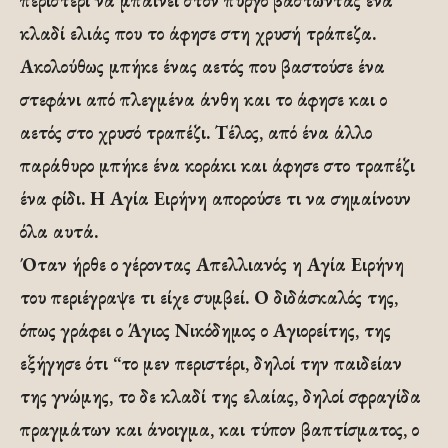
περιστέρι να μπαίνει στον πύργο βαστώντας ένα
κλαδί ελιάς που το άφησε στη χρυσή τράπεζα.
Ακολούθως μπήκε ένας αετός που βαστούσε ένα
στεφάνι από πλεγμένα άνθη και το άφησε και ο
αετός στο χρυσό τραπέζι. Τέλος, από ένα άλλο
παράθυρο μπήκε ένα κοράκι και άφησε στο τραπέζι
ένα φίδι. Η Αγία Ειρήνη απορούσε τι να σημαίνουν
όλα αυτά.
Όταν ήρθε ο γέροντας Απελλιανός η Αγία Ειρήνη
του περιέγραψε τι είχε συμβεί. Ο διδάσκαλός της,
όπως γράφει ο Άγιος Νικόδημος ο Αγιορείτης, της
εξήγησε ότι “το μεν περιστέρι, δηλοί την παιδείαν
της γνώμης, το δε κλαδί της ελαίας, δηλοί σφραγίδα
πραγμάτων και άνοιγμα, και τύπον βαπτίσματος, ο