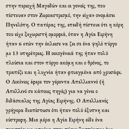
στην περιοχή Μαγεδών και οι γονείς της, που
πίστευαν στον Ζωροαστρισμό, την είχαν ονομάσει
Πηνελόπη. Ο πατέρας της, επειδή πίστευε ότι η κόρη
του είχε ξεχωριστή ομορφιά, όταν η Αγία Ειρήνη
ήταν 6 ετών την έκλεισε να ζει σε ένα ψηλό πύργο
με 13 υπηρέτριες. Η οικογένειά της ήταν πολύ
πλούσια και στον πύργο ακόμη και ο θρόνος, το
τραπέζι και η λυχνία ήταν φτιαγμένα από χρυσάφι.
Ο Λικίνιος έφερε τον γέροντα Απελλιαννό (ή
Απελλινό σε κάποιες πηγές) για να γίνει ο
διδάσκαλος της Αγίας Ειρήνης. Ο Απελλιανός
γρήγορα διαπίστωσε ότι ήταν πολύ έξυπνη και
εύστροφη. Μια μέρα η Αγία Ειρήνη είδε ένα