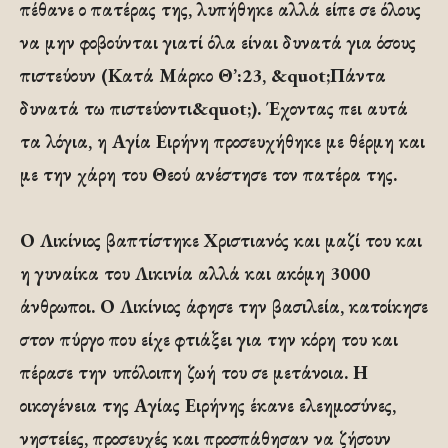
πέθανε ο πατέρας της, λυπήθηκε αλλά είπε σε όλους
να μην φοβούνται γιατί όλα είναι δυνατά για όσους
πιστεύουν (Κατά Μάρκο Θ’:23, &quot;Πάντα
δυνατά τω πιστεύοντι&quot;). Έχοντας πει αυτά
τα λόγια, η Αγία Ειρήνη προσευχήθηκε με θέρμη και
με την χάρη του Θεού ανέστησε τον πατέρα της.
Ο Λικίνιος βαπτίστηκε Χριστιανός και μαζί του και
η γυναίκα του Λικινία αλλά και ακόμη 3000
άνθρωποι. Ο Λικίνιος άφησε την βασιλεία, κατοίκησε
στον πύργο που είχε φτιάξει για την κόρη του και
πέρασε την υπόλοιπη ζωή του σε μετάνοια. Η
οικογένεια της Αγίας Ειρήνης έκανε ελεημοσύνες,
νηστείες, προσευχές και προσπάθησαν να ζήσουν