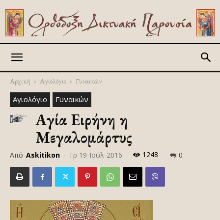
Askitikon
Αρχική
Αγιολόγιο
Γυναικών
Αγιολόγιο
Γυναικών
Αγία Ειρήνη η
Μεγαλομάρτυς
1248
Από
Askitikon
-
Τρ 19-Ιούλ-2016
0