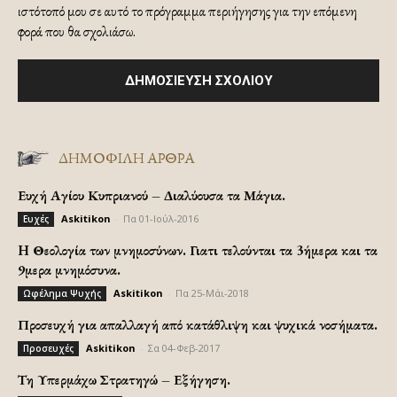
ιστότοπό μου σε αυτό το πρόγραμμα περιήγησης για την επόμενη
φορά που θα σχολιάσω.
ΔΗΜΟΦΙΛΗ ΑΡΘΡΑ
Ευχή Αγίου Κυπριανού – Διαλύουσα τα Μάγια.
Askitikon
-
Πα 01-Ιούλ-2016
Ευχές
H Θεολογία των μνημοσύνων. Γιατι τελούνται τα 3ήμερα και τα
9μερα μνημόσυνα.
Askitikon
-
Πα 25-Μάι-2018
Ωφέλημα Ψυχής
Προσευχή για απαλλαγή από κατάθλιψη και ψυχικά νοσήματα.
Askitikon
-
Σα 04-Φεβ-2017
Προσευχές
Τη Υπερμάχω Στρατηγώ – Εξήγηση.