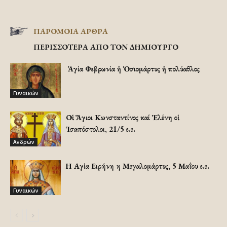
ΠΑΡΟΜΟΙΑ ΑΡΘΡΑ
ΠΕΡΙΣΣΟΤΕΡΑ ΑΠΟ ΤΟΝ ΔΗΜΙΟΥΡΓΟ
Ἡ Ἁγία Φεβρωνία ἡ Ὁσιομάρτυς ἡ πολύαθλος
Γυναικών
Οἱ Ἅγιοι Κωνσταντίνος καί Ἑλένη οἱ
Ἱσαπόστολοι, 21/5 ε.ε.
Ανδρών
Η Αγία Ειρήνη η Μεγαλομάρτυς, 5 Μαΐου ε.ε.
Γυναικών