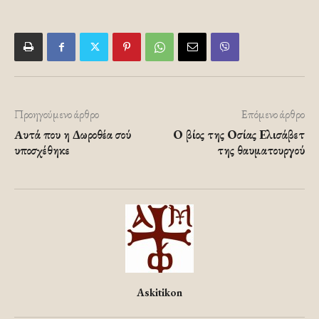
Προηγούμενο άρθρο
Επόμενο άρθρο
Aυτά που η Δωροθέα σού
Ο βίος της Οσίας Ελισάβετ
υποσχέθηκε
της θαυματουργού
Askitikon