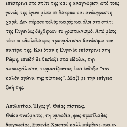
επέστρεψε στο σπίτι της και η αναγνώριση από τους
γονείς της έγινε μέσα σε δάκρυα και ανέκφραστη
χαρά. Δεν πέρασε πολύς καιρός και όλοι στο σπίτι
της Ευγενίας δέχθηκαν το χριστιανισμό. Από μίσος
τότε οι ειδωλολάτρες τραυμάτισαν θανάσιμα τον
πατέρα της. Και όταν η Ευγενία επέστρεψε στη
Ρώμη, επειδή δε θυσίαζε στα είδωλα, την
αποκεφάλισαν, τερματίζοντας έτσι ένδοξα “τον
καλόν αγώνα της πίστεως”. Μαζί με την επίγεια
ζωή της.
Απολυτίκιο. Ήχος γ’. Θείας πίστεως.
Θείου πνεύματος, τη υμνωδία, φως προσέλαβες
θεογνωσίας, Ευγενία Χριστού καλλιπάρθενε· και εν