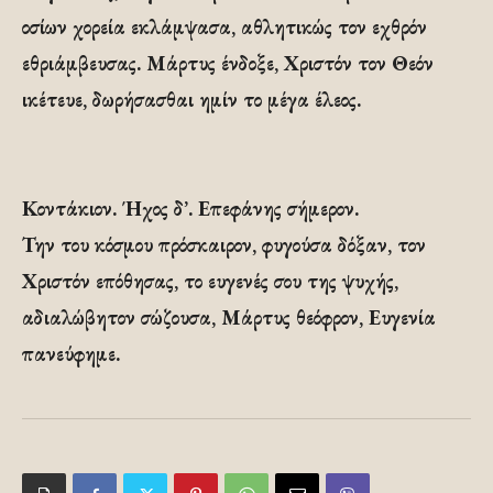
οσίων χορεία εκλάμψασα, αθλητικώς τον εχθρόν
εθριάμβευσας. Μάρτυς ένδοξε, Χριστόν τον Θεόν
ικέτευε, δωρήσασθαι ημίν το μέγα έλεος.
Κοντάκιον. Ήχος δ’. Επεφάνης σήμερον.
Την του κόσμου πρόσκαιρον, φυγούσα δόξαν, τον
Χριστόν επόθησας, το ευγενές σου της ψυχής,
αδιαλώβητον σώζουσα, Μάρτυς θεόφρον, Ευγενία
πανεύφημε.