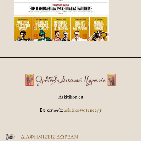
Askitikon.eu
Επικοινωνία:
askitiko@otenet.gr
ΔΙΑΦΗΜΊΣΕΙΣ ΔΩΡΕΆΝ