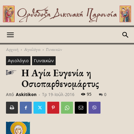
Askitikon
Αρχική
Αγιολόγιο
Γυναικών
Αγιολόγιο
Γυναικών
Η Αγία Ευγενία η
Οσιοπαρθενομάρτυς
95
Από
Askitikon
-
Τρ 19-Ιούλ-2016
0