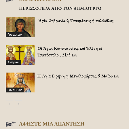
ΠΕΡΙΣΣΟΤΕΡΑ ΑΠΟ ΤΟΝ ΔΗΜΙΟΥΡΓΟ
Ἡ Ἁγία Φεβρωνία ἡ Ὁσιομάρτυς ἡ πολύαθλος
Γυναικών
Οἱ Ἅγιοι Κωνσταντίνος καί Ἑλένη οἱ
Ἱσαπόστολοι, 21/5 ε.ε.
Ανδρών
Η Αγία Ειρήνη η Μεγαλομάρτυς, 5 Μαΐου ε.ε.
Γυναικών
ΑΦΗΣΤΕ ΜΙΑ ΑΠΑΝΤΗΣΗ