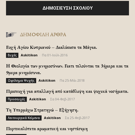
ΔΗΜΟΦΙΛΗ ΑΡΘΡΑ
Ευχή Αγίου Κυπριανού – Διαλύουσα τα Μάγια.
Askitikon
-
Πα 01-Ιούλ-2016
Ευχές
H Θεολογία των μνημοσύνων. Γιατι τελούνται τα 3ήμερα και τα
9μερα μνημόσυνα.
Askitikon
-
Πα 25-Μάι-2018
Ωφέλημα Ψυχής
Προσευχή για απαλλαγή από κατάθλιψη και ψυχικά νοσήματα.
Askitikon
-
Σα 04-Φεβ-2017
Προσευχές
Τη Υπερμάχω Στρατηγώ – Εξήγηση.
Askitikon
-
Σα 25-Φεβ-2017
Λειτουργικά Κείμενα
Πορτοκαλόπιτα αρωματική και νηστίσιμη