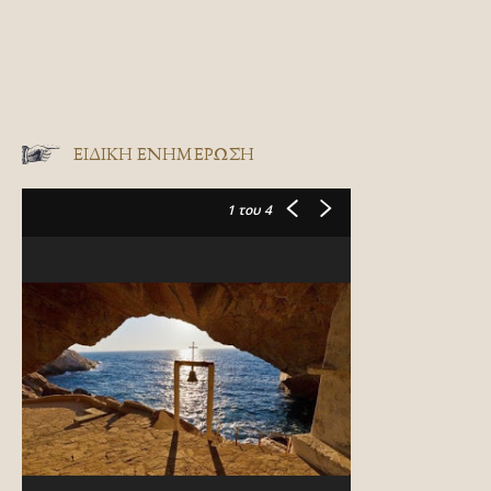
ΕΙΔΙΚΉ ΕΝΗΜΈΡΩΣΗ
1
του 4