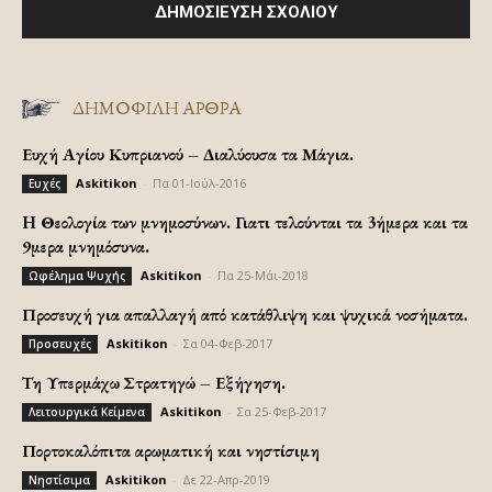
ΔΗΜΟΦΙΛΗ ΑΡΘΡΑ
Ευχή Αγίου Κυπριανού – Διαλύουσα τα Μάγια.
Askitikon
-
Πα 01-Ιούλ-2016
Ευχές
H Θεολογία των μνημοσύνων. Γιατι τελούνται τα 3ήμερα και τα
9μερα μνημόσυνα.
Askitikon
-
Πα 25-Μάι-2018
Ωφέλημα Ψυχής
Προσευχή για απαλλαγή από κατάθλιψη και ψυχικά νοσήματα.
Askitikon
-
Σα 04-Φεβ-2017
Προσευχές
Τη Υπερμάχω Στρατηγώ – Εξήγηση.
Askitikon
-
Σα 25-Φεβ-2017
Λειτουργικά Κείμενα
Πορτοκαλόπιτα αρωματική και νηστίσιμη
Askitikon
-
Δε 22-Απρ-2019
Νηστίσιμα