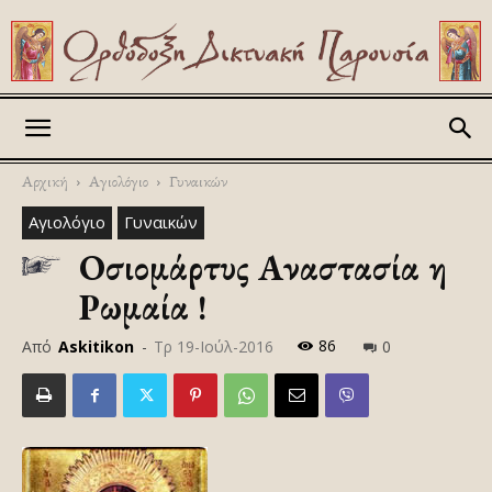
Askitikon
Αρχική
Αγιολόγιο
Γυναικών
Αγιολόγιο
Γυναικών
Οσιομάρτυς Αναστασία η
Ρωμαία !
86
Από
Askitikon
-
Τρ 19-Ιούλ-2016
0