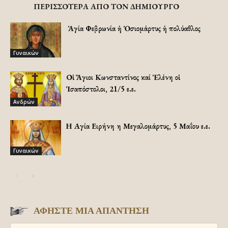
ΠΕΡΙΣΣΟΤΕΡΑ ΑΠΟ ΤΟΝ ΔΗΜΙΟΥΡΓΟ
Ἡ Ἁγία Φεβρωνία ἡ Ὁσιομάρτυς ἡ πολύαθλος
Γυναικών
Οἱ Ἅγιοι Κωνσταντίνος καί Ἑλένη οἱ
Ἱσαπόστολοι, 21/5 ε.ε.
Ανδρών
Η Αγία Ειρήνη η Μεγαλομάρτυς, 5 Μαΐου ε.ε.
Γυναικών
ΑΦΗΣΤΕ ΜΙΑ ΑΠΑΝΤΗΣΗ