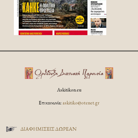
Askitikon.eu
Επικοινωνία:
askitiko@otenet.gr
ΔΙΑΦΗΜΊΣΕΙΣ ΔΩΡΕΆΝ