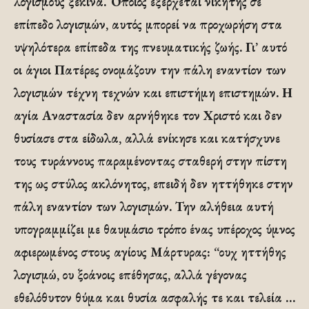
λογισμούς ξεκινά. Όποιος εξέρχεται νικητής σε
επίπεδο λογισμών, αυτός μπορεί να προχωρήση στα
υψηλότερα επίπεδα της πνευματικής ζωής. Γι’ αυτό
οι άγιοι Πατέρες ονομάζουν την πάλη εναντίον των
λογισμών τέχνη τεχνών και επιστήμη επιστημών. Η
αγία Αναστασία δεν αρνήθηκε τον Χριστό και δεν
θυσίασε στα είδωλα, αλλά ενίκησε και κατήσχυνε
τους τυράννους παραμένοντας σταθερή στην πίστη
της ως στύλος ακλόνητος, επειδή δεν ηττήθηκε στην
πάλη εναντίον των λογισμών. Την αλήθεια αυτή
υπογραμμίζει με θαυμάσιο τρόπο ένας υπέροχος ύμνος
αφιερωμένος στους αγίους Μάρτυρας: “ουχ ηττήθης
λογισμώ, ου ξοάνοις επέθησας, αλλά γέγονας
εθελόθυτον θύμα και θυσία ασφαλής τε και τελεία …