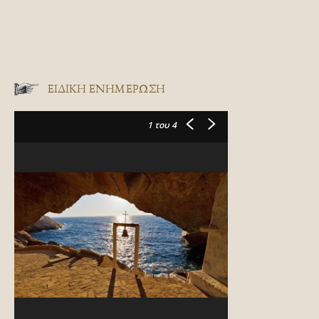
ΕΙΔΙΚΉ ΕΝΗΜΈΡΩΣΗ
1
του 4