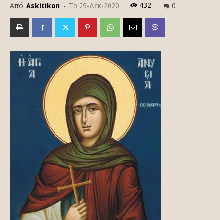
432
Από
Askitikon
-
Τρ 29-Δεκ-2020
0