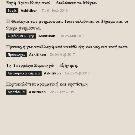
Ευχή Αγίου Κυπριανού – Διαλύουσα τα Μάγια.
Askitikon
-
Πα 01-Ιούλ-2016
Ευχές
H Θεολογία των μνημοσύνων. Γιατι τελούνται τα 3ήμερα και τα
9μερα μνημόσυνα.
Askitikon
-
Πα 25-Μάι-2018
Ωφέλημα Ψυχής
Προσευχή για απαλλαγή από κατάθλιψη και ψυχικά νοσήματα.
Askitikon
-
Σα 04-Φεβ-2017
Προσευχές
Τη Υπερμάχω Στρατηγώ – Εξήγηση.
Askitikon
-
Σα 25-Φεβ-2017
Λειτουργικά Κείμενα
Πορτοκαλόπιτα αρωματική και νηστίσιμη
Askitikon
-
Δε 22-Απρ-2019
Νηστίσιμα