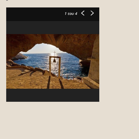
1
του 4