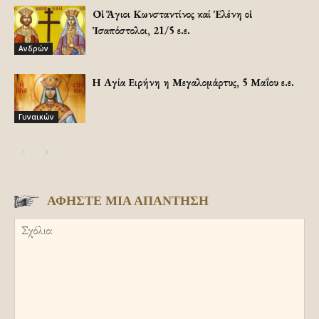
Οἱ Ἅγιοι Κωνσταντίνος καί Ἑλένη οἱ
Ἱσαπόστολοι, 21/5 ε.ε.
Ανδρών
Η Αγία Ειρήνη η Μεγαλομάρτυς, 5 Μαΐου ε.ε.
Γυναικών
ΑΦΗΣΤΕ ΜΙΑ ΑΠΑΝΤΗΣΗ