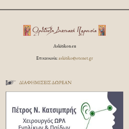
Askitikon.eu
Επικοινωνία:
askitiko@otenet.gr
ΔΙΑΦΗΜΊΣΕΙΣ ΔΩΡΕΆΝ