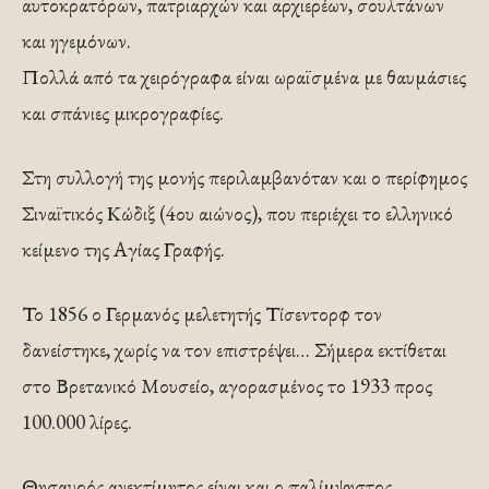
αυτοκρατόρων, πατριαρχών και αρχιερέων, σουλτάνων
και ηγεμόνων.
Πολλά από τα χειρόγραφα είναι ωραϊσμένα με θαυμάσιες
και σπάνιες μικρογραφίες.
Στη συλλογή της μονής περιλαμβανόταν και ο περίφημος
Σιναϊτικός Κώδιξ (4ου αιώνος), που περιέχει το ελληνικό
κείμενο της Αγίας Γραφής.
Το 1856 ο Γερμανός μελετητής Τίσεντορφ τον
δανείστηκε, χωρίς να τον επιστρέψει… Σήμερα εκτίθεται
στο Βρετανικό Μουσείο, αγορασμένος το 1933 προς
100.000 λίρες.
Θησαυρός ανεκτίμητος είναι και ο παλίμψηστος