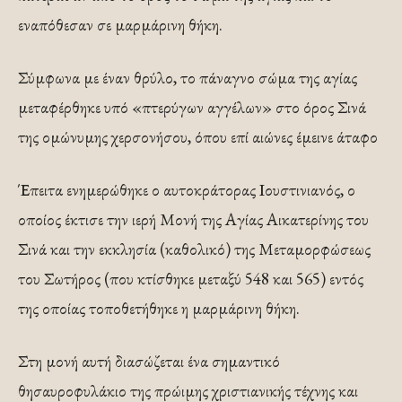
εναπόθεσαν σε μαρμάρινη θήκη.
Σύμφωνα με έναν θρύλο, το πάναγνο σώμα της αγίας
μεταφέρθηκε υπό «πτερύγων αγγέλων» στο όρος Σινά
της ομώνυμης χερσονήσου, όπου επί αιώνες έμεινε άταφο
Έπειτα ενημερώθηκε ο αυτοκράτορας Ιουστινιανός, ο
οποίος έκτισε την ιερή Μονή της Αγίας Αικατερίνης του
Σινά και την εκκλησία (καθολικό) της Μεταμορφώσεως
του Σωτήρος (που κτίσθηκε μεταξύ 548 και 565) εντός
της οποίας τοποθετήθηκε η μαρμάρινη θήκη.
Στη μονή αυτή διασώζεται ένα σημαντικό
θησαυροφυλάκιο της πρώιμης χριστιανικής τέχνης και