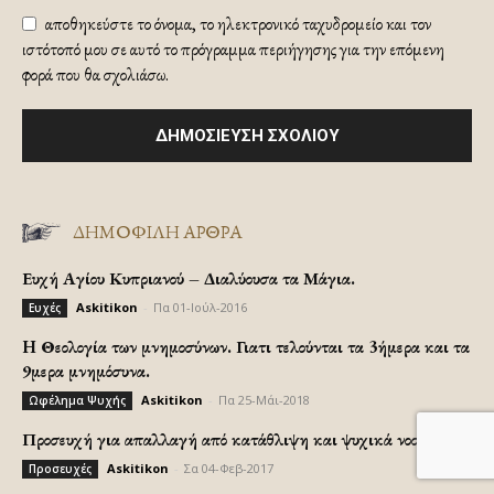
αποθηκεύστε το όνομα, το ηλεκτρονικό ταχυδρομείο και τον
ιστότοπό μου σε αυτό το πρόγραμμα περιήγησης για την επόμενη
φορά που θα σχολιάσω.
ΔΗΜΟΦΙΛΗ ΑΡΘΡΑ
Ευχή Αγίου Κυπριανού – Διαλύουσα τα Μάγια.
Askitikon
-
Πα 01-Ιούλ-2016
Ευχές
H Θεολογία των μνημοσύνων. Γιατι τελούνται τα 3ήμερα και τα
9μερα μνημόσυνα.
Askitikon
-
Πα 25-Μάι-2018
Ωφέλημα Ψυχής
Προσευχή για απαλλαγή από κατάθλιψη και ψυχικά νοσήματα.
Askitikon
-
Σα 04-Φεβ-2017
Προσευχές