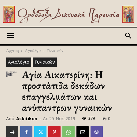
Askitikon
Αρχική
Αγιολόγιο
Γυναικών
Αγιολόγιο
Γυναικών
Αγία Αικατερίνη: Η
προστάτιδα δεκάδων
επαγγελμάτων και
ανύπαντρων γυναικών
379
Από
Askitikon
-
Δε 25-Νοέ-2019
0