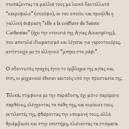
σκεπάζοντας τα μαλλιά τους με λευκό δαντελλωτό
“κεκρύφαλο” (σκούφο), εκ του οποίου και προήλθε η
γαλλική έκφραση “elle a la coiffure de Sainte
Catherine” (έχει την κτενισιά της Αγίας Αικατερίνης),
που αποτελεί ιδιωματισμό και λέγεται για γεροντοκόρες,
αντίστοιχο με το ελληνικό “μπήκε στο ράφι”.
Ο οδοντωτός τροχός έγινε το έμβλημα της αγίας και,
έτσι, οι μηχανικοί έθεσαν εαυτούς υπό την προστασία της.
Τελικά, σύμφωνα με την παράδοση, όχι μόνο παρέμεινε
παρθένος, ελέγχοντας τα πάθη της, και κυρίευσε τους
εκτελεστές της, φθείροντας την υπομονή τους, αλλά
θριάμβευσε και στην επιστήμη, κλείνοντας τα στόματα