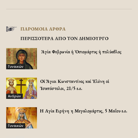
ΠΑΡΟΜΟΙΑ ΑΡΘΡΑ
ΠΕΡΙΣΣΟΤΕΡΑ ΑΠΟ ΤΟΝ ΔΗΜΙΟΥΡΓΟ
Ἡ Ἁγία Φεβρωνία ἡ Ὁσιομάρτυς ἡ πολύαθλος
Γυναικών
Οἱ Ἅγιοι Κωνσταντίνος καί Ἑλένη οἱ
Ἱσαπόστολοι, 21/5 ε.ε.
Ανδρών
Η Αγία Ειρήνη η Μεγαλομάρτυς, 5 Μαΐου ε.ε.
Γυναικών