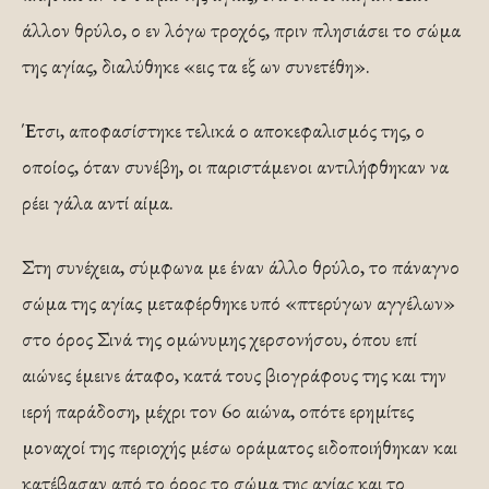
άλλον θρύλο, ο εν λόγω τροχός, πριν πλησιάσει το σώμα
της αγίας, διαλύθηκε «εις τα εξ ων συνετέθη».
Έτσι, αποφασίστηκε τελικά ο αποκεφαλισμός της, ο
οποίος, όταν συνέβη, οι παριστάμενοι αντιλήφθηκαν να
ρέει γάλα αντί αίμα.
Στη συνέχεια, σύμφωνα με έναν άλλο θρύλο, το πάναγνο
σώμα της αγίας μεταφέρθηκε υπό «πτερύγων αγγέλων»
στο όρος Σινά της ομώνυμης χερσονήσου, όπου επί
αιώνες έμεινε άταφο, κατά τους βιογράφους της και την
ιερή παράδοση, μέχρι τον 6ο αιώνα, οπότε ερημίτες
μοναχοί της περιοχής μέσω οράματος ειδοποιήθηκαν και
κατέβασαν από το όρος το σώμα της αγίας και το