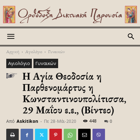
Askitikon
Αρχική
Αγιολόγιο
Γυναικών
Αγιολόγιο
Γυναικών
Η Αγία Θεοδοσία η
Παρθενομάρτυς η
Κωνσταντινουπολίτισσα,
29 Μαΐου ε.ε., (Βίντεο)
448
Από
Askitikon
-
Πε 28-Μάι-2020
0