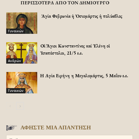
ΠΕΡΙΣΣΟΤΕΡΑ ΑΠΟ ΤΟΝ ΔΗΜΙΟΥΡΓΟ
Ἡ Ἁγία Φεβρωνία ἡ Ὁσιομάρτυς ἡ πολύαθλος
Γυναικών
Οἱ Ἅγιοι Κωνσταντίνος καί Ἑλένη οἱ
Ἱσαπόστολοι, 21/5 ε.ε.
Ανδρών
Η Αγία Ειρήνη η Μεγαλομάρτυς, 5 Μαΐου ε.ε.
Γυναικών
ΑΦΗΣΤΕ ΜΙΑ ΑΠΑΝΤΗΣΗ