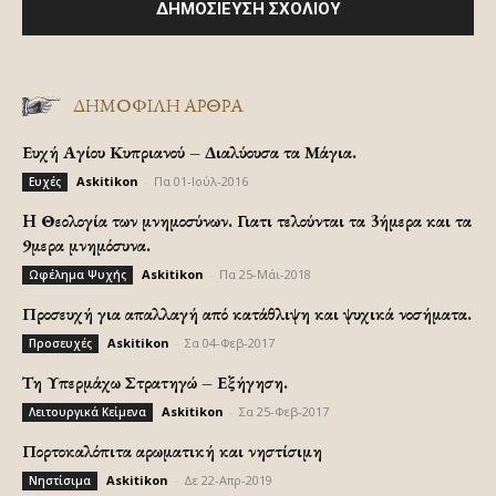
ΔΗΜΟΦΙΛΗ ΑΡΘΡΑ
Ευχή Αγίου Κυπριανού – Διαλύουσα τα Μάγια.
Askitikon
-
Πα 01-Ιούλ-2016
Ευχές
H Θεολογία των μνημοσύνων. Γιατι τελούνται τα 3ήμερα και τα
9μερα μνημόσυνα.
Askitikon
-
Πα 25-Μάι-2018
Ωφέλημα Ψυχής
Προσευχή για απαλλαγή από κατάθλιψη και ψυχικά νοσήματα.
Askitikon
-
Σα 04-Φεβ-2017
Προσευχές
Τη Υπερμάχω Στρατηγώ – Εξήγηση.
Askitikon
-
Σα 25-Φεβ-2017
Λειτουργικά Κείμενα
Πορτοκαλόπιτα αρωματική και νηστίσιμη
Askitikon
-
Δε 22-Απρ-2019
Νηστίσιμα