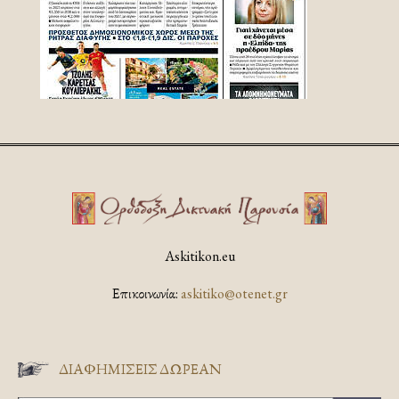
Askitikon.eu
Επικοινωνία:
askitiko@otenet.gr
ΔΙΑΦΗΜΊΣΕΙΣ ΔΩΡΕΆΝ