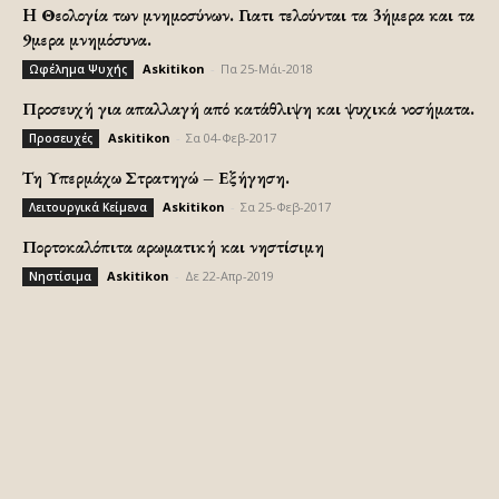
H Θεολογία των μνημοσύνων. Γιατι τελούνται τα 3ήμερα και τα
9μερα μνημόσυνα.
Askitikon
-
Πα 25-Μάι-2018
Ωφέλημα Ψυχής
Προσευχή για απαλλαγή από κατάθλιψη και ψυχικά νοσήματα.
Askitikon
-
Σα 04-Φεβ-2017
Προσευχές
Τη Υπερμάχω Στρατηγώ – Εξήγηση.
Askitikon
-
Σα 25-Φεβ-2017
Λειτουργικά Κείμενα
Πορτοκαλόπιτα αρωματική και νηστίσιμη
Askitikon
-
Δε 22-Απρ-2019
Νηστίσιμα