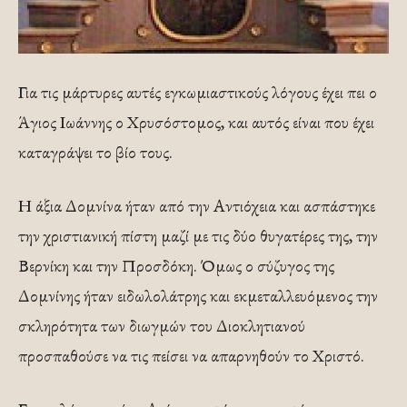
Για τις μάρτυρες αυτές εγκωμιαστικούς λόγους έχει πει ο
Άγιος Ιωάννης ο Χρυσόστομος, και αυτός είναι που έχει
καταγράψει το βίο τους.
Η άξια Δομνίνα ήταν από την Αντιόχεια και ασπάστηκε
την χριστιανική πίστη μαζί με τις δύο θυγατέρες της, την
Βερνίκη και την Προσδόκη. Όμως ο σύζυγος της
Δομνίνης ήταν ειδωλολάτρης και εκμεταλλευόμενος την
σκληρότητα των διωγμών του Διοκλητιανού
προσπαθούσε να τις πείσει να απαρνηθούν το Χριστό.