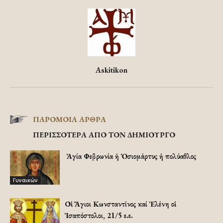
Askitikon
ΠΑΡΟΜΟΙΑ ΑΡΘΡΑ
ΠΕΡΙΣΣΟΤΕΡΑ ΑΠΟ ΤΟΝ ΔΗΜΙΟΥΡΓΟ
Ἡ Ἁγία Φεβρωνία ἡ Ὁσιομάρτυς ἡ πολύαθλος
Γυναικών
Οἱ Ἅγιοι Κωνσταντίνος καί Ἑλένη οἱ
Ἱσαπόστολοι, 21/5 ε.ε.