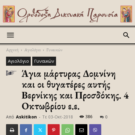
Askitikon
Αρχική
Αγιολόγιο
Γυναικών
Αγιολόγιο
Γυναικών
Άγια μάρτυρας Δομνίνη
και οι θυγατέρες αυτής
Βερνίκης και Προσδόκης. 4
Οκτωβρίου ε.ε.
386
Από
Askitikon
-
Τε 03-Οκτ-2018
0