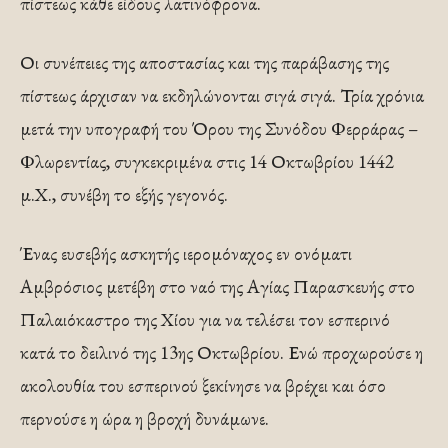
πίστεως κάθε είδους λατινόφρονα.
Οι συνέπειες της αποστασίας και της παράβασης της
πίστεως άρχισαν να εκδηλώνονται σιγά σιγά. Τρία χρόνια
μετά την υπογραφή του Όρου της Συνόδου Φερράρας –
Φλωρεντίας, συγκεκριμένα στις 14 Οκτωβρίου 1442
μ.Χ., συνέβη το εξής γεγονός.
Ένας ευσεβής ασκητής ιερομόναχος εν ονόματι
Αμβρόσιος μετέβη στο ναό της Αγίας Παρασκευής στο
Παλαιόκαστρο της Χίου για να τελέσει τον εσπερινό
κατά το δειλινό της 13ης Οκτωβρίου. Ενώ προχωρούσε η
ακολουθία του εσπερινού ξεκίνησε να βρέχει και όσο
περνούσε η ώρα η βροχή δυνάμωνε.