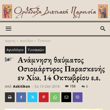
Askitikon
Αρχική
Αγιολόγιο
Γυναικών
Αγιολόγιο
Γυναικών
Ανάμνηση θαύματος
Οσιομάρτυρος Παρασκευής
εν Xίω. 14 Οκτωβρίου ε.ε.
106
Από
Askitikon
-
Σα 13-Οκτ-2018
0