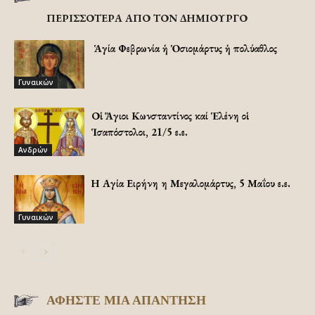
ΠΕΡΙΣΣΟΤΕΡΑ ΑΠΟ ΤΟΝ ΔΗΜΙΟΥΡΓΟ
Ἡ Ἁγία Φεβρωνία ἡ Ὁσιομάρτυς ἡ πολύαθλος
Γυναικών
Οἱ Ἅγιοι Κωνσταντίνος καί Ἑλένη οἱ
Ἱσαπόστολοι, 21/5 ε.ε.
Ανδρών
Η Αγία Ειρήνη η Μεγαλομάρτυς, 5 Μαΐου ε.ε.
Γυναικών
ΑΦΗΣΤΕ ΜΙΑ ΑΠΑΝΤΗΣΗ