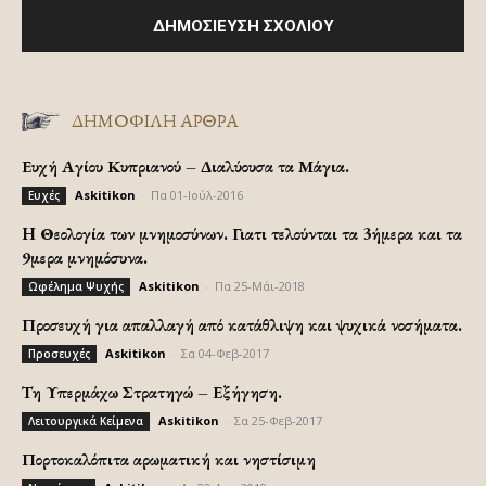
ΔΗΜΟΦΙΛΗ ΑΡΘΡΑ
Ευχή Αγίου Κυπριανού – Διαλύουσα τα Μάγια.
Askitikon
-
Πα 01-Ιούλ-2016
Ευχές
H Θεολογία των μνημοσύνων. Γιατι τελούνται τα 3ήμερα και τα
9μερα μνημόσυνα.
Askitikon
-
Πα 25-Μάι-2018
Ωφέλημα Ψυχής
Προσευχή για απαλλαγή από κατάθλιψη και ψυχικά νοσήματα.
Askitikon
-
Σα 04-Φεβ-2017
Προσευχές
Τη Υπερμάχω Στρατηγώ – Εξήγηση.
Askitikon
-
Σα 25-Φεβ-2017
Λειτουργικά Κείμενα
Πορτοκαλόπιτα αρωματική και νηστίσιμη