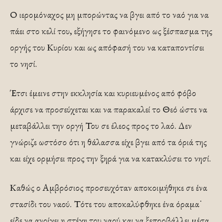
Ο ιερομόναχος μη μπορώντας να βγει από το ναό για να
πάει στο κελί του, εξήγησε το φαινόμενο ως ξέσπασμα της
οργής του Κυρίου και ως απόφασή του να καταποντίσει
το νησί.
Έτσι έμεινε στην εκκλησία και κυριευμένος από φόβο
άρχισε να προσεύχεται και να παρακαλεί το Θεό ώστε να
μεταβάλλει την οργή Του σε έλεος προς το λαό. Δεν
γνώριζε ωστόσο ότι η θάλασσα είχε βγει από τα όριά της
και είχε ορμήσει προς την ξηρά για να κατακλύσει το νησί.
Καθώς ο Αμβρόσιος προσευχόταν αποκοιμήθηκε σε ένα
στασίδι του ναού. Τότε του αποκαλύφθηκε ένα όραμα˙
είδε να ανοίγει η στέγη του ναού και να ξεπροβάλλει μέσα