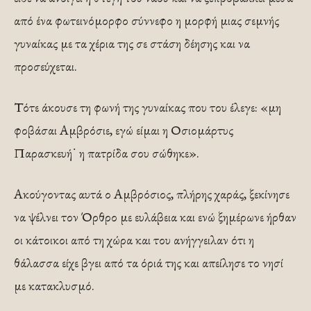
από ένα φωτεινόμορφο σύννεφο η μορφή μιας σεμνής
γυναίκας με τα χέρια της σε στάση δέησης και να
προσεύχεται.
Τότε άκουσε τη φωνή της γυναίκας που του έλεγε: «μη
φοβάσαι Αμβρόσιε, εγώ είμαι η Οσιομάρτυς
Παρασκευή˙ η πατρίδα σου σώθηκε».
Ακούγοντας αυτά ο Αμβρόσιος, πλήρης χαράς, ξεκίνησε
να ψέλνει τον Όρθρο με ευλάβεια και ενώ ξημέρωνε ήρθαν
οι κάτοικοι από τη χώρα και του ανήγγειλαν ότι η
θάλασσα είχε βγει από τα όριά της και απείλησε το νησί
με κατακλυσμό.