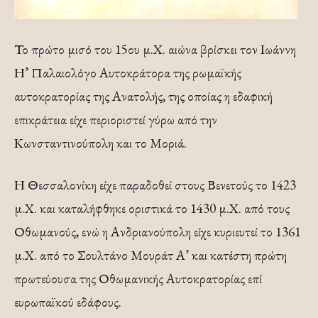
Το πρώτο μισό του 15ου μ.Χ. αιώνα βρίσκει τον Ιωάννη
Η’ Παλαιολόγο Αυτοκράτορα της ρωμαϊκής
αυτοκρατορίας της Ανατολής, της οποίας η εδαφική
επικράτεια είχε περιοριστεί γύρω από την
Κωνσταντινούπολη και το Μοριά.
Η Θεσσαλονίκη είχε παραδοθεί στους Βενετούς το 1423
μ.Χ. και καταλήφθηκε οριστικά το 1430 μ.Χ. από τους
Οθωμανούς, ενώ η Ανδριανούπολη είχε κυριευτεί το 1361
μ.Χ. από το Σουλτάνο Μουράτ Α’ και κατέστη πρώτη
πρωτεύουσα της Οθωμανικής Αυτοκρατορίας επί
ευρωπαϊκού εδάφους.