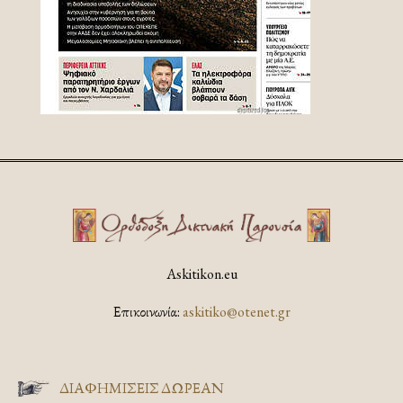
Askitikon.eu
Επικοινωνία:
askitiko@otenet.gr
ΔΙΑΦΗΜΊΣΕΙΣ ΔΩΡΕΆΝ