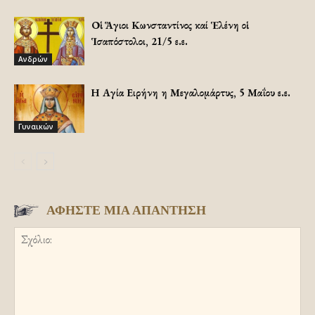
Οἱ Ἅγιοι Κωνσταντίνος καί Ἑλένη οἱ
Ἱσαπόστολοι, 21/5 ε.ε.
Ανδρών
Η Αγία Ειρήνη η Μεγαλομάρτυς, 5 Μαΐου ε.ε.
Γυναικών
ΑΦΗΣΤΕ ΜΙΑ ΑΠΑΝΤΗΣΗ