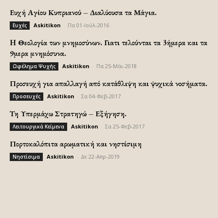
Ευχή Αγίου Κυπριανού – Διαλύουσα τα Μάγια.
Askitikon
-
Πα 01-Ιούλ-2016
Ευχές
H Θεολογία των μνημοσύνων. Γιατι τελούνται τα 3ήμερα και τα
9μερα μνημόσυνα.
Askitikon
-
Πα 25-Μάι-2018
Ωφέλημα Ψυχής
Προσευχή για απαλλαγή από κατάθλιψη και ψυχικά νοσήματα.
Askitikon
-
Σα 04-Φεβ-2017
Προσευχές
Τη Υπερμάχω Στρατηγώ – Εξήγηση.
Askitikon
-
Σα 25-Φεβ-2017
Λειτουργικά Κείμενα
Πορτοκαλόπιτα αρωματική και νηστίσιμη
Askitikon
-
Δε 22-Απρ-2019
Νηστίσιμα