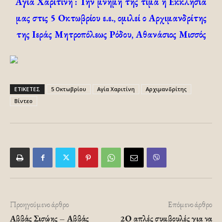
Αγία Χαριτίνη
: Την μνήμη της τιμά η Εκκλησία
μας στις 5 Οκτωβρίου ε.ε., ομιλεί ο Αρχιμανδρίτης
της Ιεράς Μητροπόλεως Ρόδου, Αθανάσιος Μισσός
ΕΤΙΚΕΤΕΣ
5 Οκτωβρίου
Αγία Χαριτίνη
Αρχιμανδρίτης
Βίντεο
Προηγούμενο άρθρο
Επόμενο άρθρο
Αββάς Σισώης – Αββάς
2Ο απλές συμβουλές για να