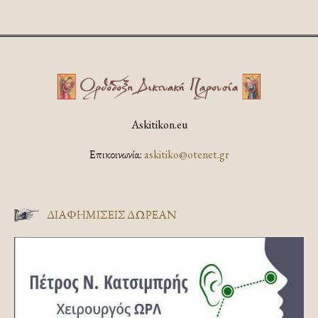
Askitikon.eu
Επικοινωνία:
askitiko@otenet.gr
ΔΙΑΦΗΜΊΣΕΙΣ ΔΩΡΕΆΝ