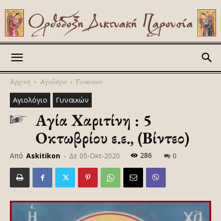
Askitikon
Αρχική
Αγιολόγιο
Γυναικών
Αγιολόγιο
Γυναικών
Αγία Χαριτίνη : 5
Οκτωβρίου ε.ε., (Βίντεο)
286
Από
Askitikon
-
Δε 05-Οκτ-2020
0